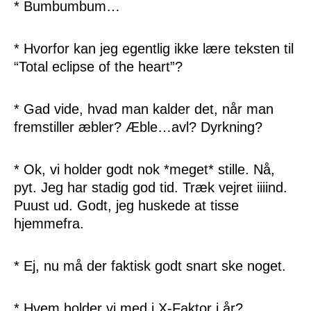
* Bumbumbum…
* Hvorfor kan jeg egentlig ikke lære teksten til
“Total eclipse of the heart”?
* Gad vide, hvad man kalder det, når man
fremstiller æbler? Æble…avl? Dyrkning?
* Ok, vi holder godt nok *meget* stille. Nå,
pyt. Jeg har stadig god tid. Træk vejret iiiind.
Puust ud. Godt, jeg huskede at tisse
hjemmefra.
* Ej, nu må der faktisk godt snart ske noget.
* Hvem holder vi med i X-Faktor i år?