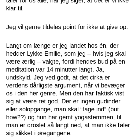
taler for os alle, når jeg siger, at det er vi ikke
klar til.
Jeg vil gerne tildeles point for ikke at give op.
Langt om længe er jeg landet hos én, der
hedder
Lykke Emilie
, som jeg – hvis jeg skal
være ærlig – valgte, fordi hendes bud på en
meditation var 14 minutter langt. Ja,
undskyld. Jeg ved godt, at det cirka er
verdens dårligste argument, når vi bevæger
os i den her genre. Men den har faktisk vist
sig at være ret god. Der er ingen gudinder
eller solopgange, man skal “tage ind” (but
how??) og hun har gemt yogastemmen, til
man er droslet så langt ned, at man ikke føler
sig slikket i øregangene.