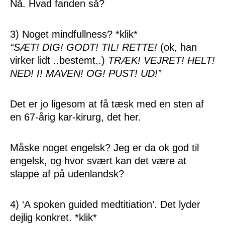
Nå. Hvad fanden så?
3) Noget mindfullness? *klik*
“SÆT! DIG! GODT! TIL! RETTE!
(ok, han
virker lidt ..bestemt..)
TRÆK! VEJRET! HELT!
NED! I! MAVEN! OG! PUST! UD!”
Det er jo ligesom at få tæsk med en sten af
en 67-årig kar-kirurg, det her.
Måske noget engelsk? Jeg er da ok god til
engelsk, og hvor svært kan det være at
slappe af på udenlandsk?
4) ‘A spoken guided medtitiation’. Det lyder
dejlig konkret. *klik*