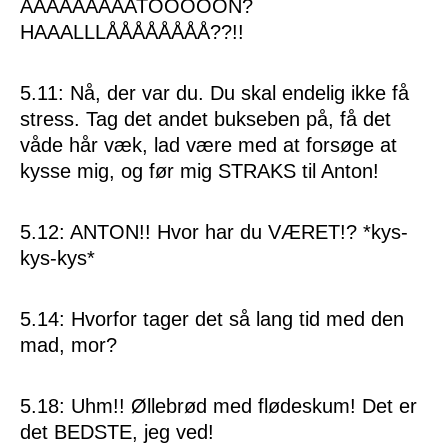
AAAAAAAAATOOOOON?
HAAALLLÅÅÅÅÅÅÅÅ??!!
5.11: Nå, der var du. Du skal endelig ikke få
stress. Tag det andet bukseben på, få det
våde hår væk, lad være med at forsøge at
kysse mig, og før mig STRAKS til Anton!
5.12: ANTON!! Hvor har du VÆRET!? *kys-
kys-kys*
5.14: Hvorfor tager det så lang tid med den
mad, mor?
5.18: Uhm!! Øllebrød med flødeskum! Det er
det BEDSTE, jeg ved!