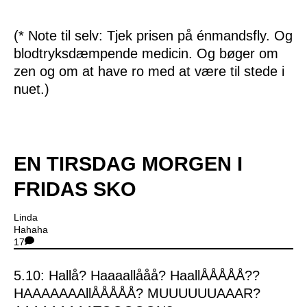
(* Note til selv: Tjek prisen på énmandsfly. Og
blodtryksdæmpende medicin. Og bøger om
zen og om at have ro med at være til stede i
nuet.)
EN TIRSDAG MORGEN I
FRIDAS SKO
Linda
Hahaha
17
5.10: Hallå? Haaaallååå? HaallÅÅÅÅÅ??
HAAAAAAAllÅÅÅÅÅ? MUUUUUUAAAR?