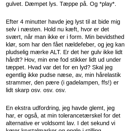
gulvet. Dæmpet lys. Tæppe på. Og *play*.
Efter 4 minutter havde jeg lyst til at bide mig
selv i næsten. Hold nu kæft, hvor er det
svært, når man ikke er i form. Min bevidsthed
klør, som har den fået nældefeber, og jeg kan
pludselig mærke ALT. Er det her gulv ikke lidt
hårdt? Hov, min ene fod stikker lidt ud under
tæppet. Hvad var det for en lyd? Skal jeg
egentlig ikke pudse næse, av, min hårelastik
strammer, den pære (i gadelampen, ffs!) er
lidt skarp osv. osv. osv.
En ekstra udfordring, jeg havde glemt, jeg
har, er også, at min tolerancetærskel for det
alternative er voldsomt lav. I det sekund vi
kører krystalmarker og engle i stilling,