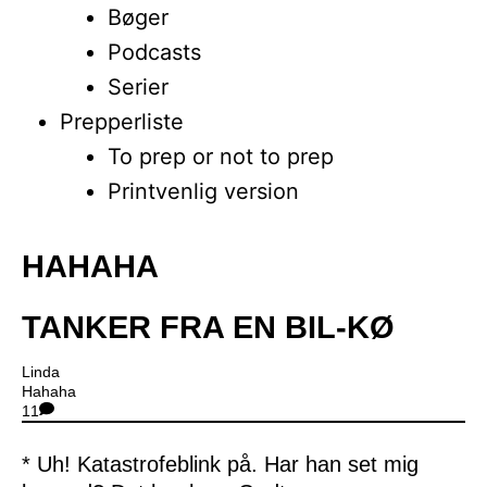
Bøger
Podcasts
Serier
Prepperliste
To prep or not to prep
Printvenlig version
HAHAHA
Close
Menu
TANKER FRA EN BIL-KØ
Linda
Hahaha
11
* Uh! Katastrofeblink på. Har han set mig