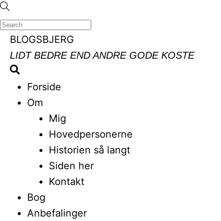
Skip
to
content
Menu
BLOGSBJERG
LIDT BEDRE END ANDRE GODE KOSTE
Search
Forside
Om
Mig
Hovedpersonerne
Historien så langt
Siden her
Kontakt
Bog
Anbefalinger