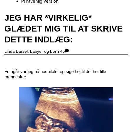
Printvenlig version
Close
JEG HAR *VIRKELIG*
Menu
GLÆDET MIG TIL AT SKRIVE
DETTE INDLÆG:
Linda
Barsel, babyer og børn
46
For igår var jeg på hospitalet og sige hej til det her lille
menneske: