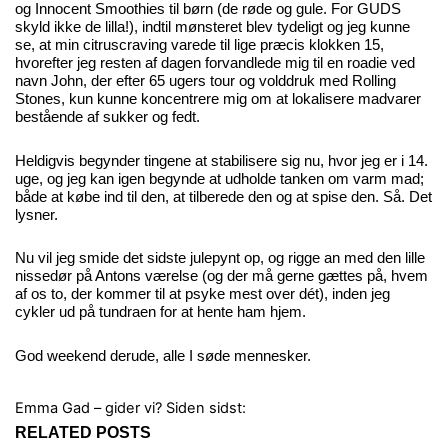
og Innocent Smoothies til børn (de røde og gule. For GUDS
skyld ikke de lilla!), indtil mønsteret blev tydeligt og jeg kunne
se, at min citruscraving varede til lige præcis klokken 15,
hvorefter jeg resten af dagen forvandlede mig til en roadie ved
navn John, der efter 65 ugers tour og volddruk med Rolling
Stones, kun kunne koncentrere mig om at lokalisere madvarer
bestående af sukker og fedt.
Heldigvis begynder tingene at stabilisere sig nu, hvor jeg er i 14.
uge, og jeg kan igen begynde at udholde tanken om varm mad;
både at købe ind til den, at tilberede den og at spise den. Så. Det
lysner.
Nu vil jeg smide det sidste julepynt op, og rigge an med den lille
nissedør på Antons værelse (og der må gerne gættes på, hvem
af os to, der kommer til at psyke mest over dét), inden jeg
cykler ud på tundraen for at hente ham hjem.
God weekend derude, alle I søde mennesker.
Emma Gad – gider vi?
Siden sidst:
RELATED POSTS