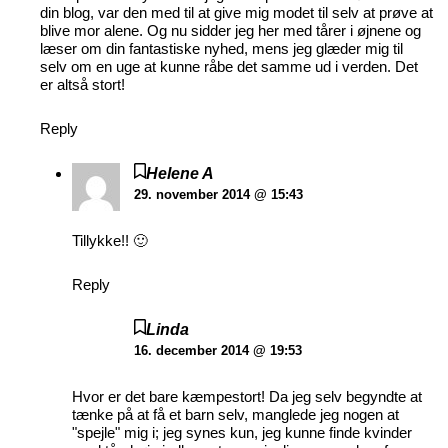
din blog, var den med til at give mig modet til selv at prøve at
blive mor alene. Og nu sidder jeg her med tårer i øjnene og
læser om din fantastiske nyhed, mens jeg glæder mig til
selv om en uge at kunne råbe det samme ud i verden. Det
er altså stort!
Reply
Helene A
29. november 2014 @ 15:43
Tillykke!! 🙂
Reply
Linda
16. december 2014 @ 19:53
Hvor er det bare kæmpestort! Da jeg selv begyndte at
tænke på at få et barn selv, manglede jeg nogen at
"spejle" mig i; jeg synes kun, jeg kunne finde kvinder