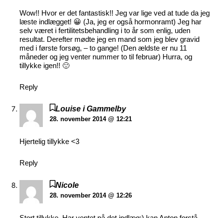
Wow!! Hvor er det fantastisk!! Jeg var lige ved at tude da jeg
læste indlægget! 😀 (Ja, jeg er også hormonramt) Jeg har
selv været i fertilitetsbehandling i to år som enlig, uden
resultat. Derefter mødte jeg en mand som jeg blev gravid
med i første forsøg, – to gange! (Den ældste er nu 11
måneder og jeg venter nummer to til februar) Hurra, og
tillykke igen!! 🙂
Reply
Louise i Gammelby
28. november 2014 @ 12:21
Hjertelig tillykke <3
Reply
Nicole
28. november 2014 @ 12:26
Stort tillykke. Har ventet på det indlæg:) kan Anton forstå