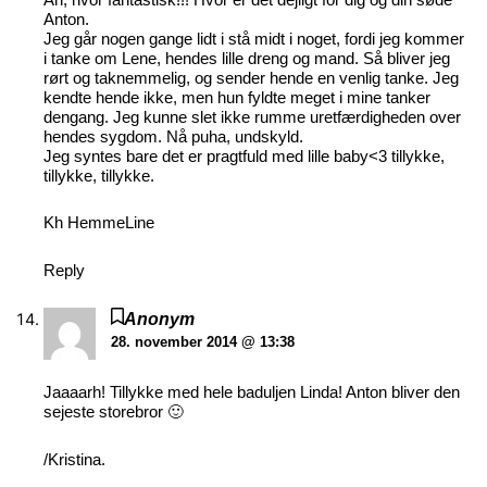
Anton.
Jeg går nogen gange lidt i stå midt i noget, fordi jeg kommer
i tanke om Lene, hendes lille dreng og mand. Så bliver jeg
rørt og taknemmelig, og sender hende en venlig tanke. Jeg
kendte hende ikke, men hun fyldte meget i mine tanker
dengang. Jeg kunne slet ikke rumme uretfærdigheden over
hendes sygdom. Nå puha, undskyld.
Jeg syntes bare det er pragtfuld med lille baby<3 tillykke,
tillykke, tillykke.
Kh HemmeLine
Reply
Anonym
28. november 2014 @ 13:38
Jaaaarh! Tillykke med hele baduljen Linda! Anton bliver den
sejeste storebror 🙂
/Kristina.