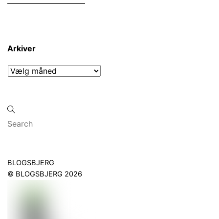
Arkiver
Arkiver
Back
BLOGSBJERG
To
©
BLOGSBJERG
2026
Top