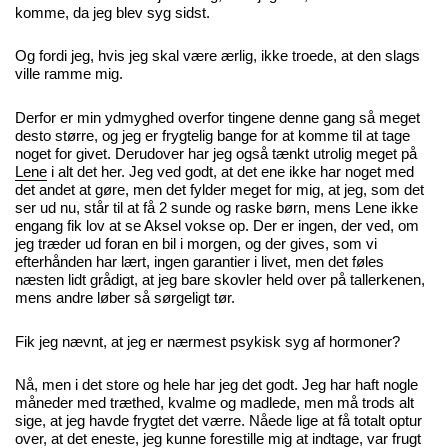
komme, da jeg blev syg sidst.
Og fordi jeg, hvis jeg skal være ærlig, ikke troede, at den slags
ville ramme mig.
Derfor er min ydmyghed overfor tingene denne gang så meget
desto større, og jeg er frygtelig bange for at komme til at tage
noget for givet. Derudover har jeg også tænkt utrolig meget på
Lene
i alt det her. Jeg ved godt, at det ene ikke har noget med
det andet at gøre, men det fylder meget for mig, at jeg, som det
ser ud nu, står til at få 2 sunde og raske børn, mens Lene ikke
engang fik lov at se Aksel vokse op. Der er ingen, der ved, om
jeg træder ud foran en bil i morgen, og der gives, som vi
efterhånden har lært, ingen garantier i livet, men det føles
næsten lidt grådigt, at jeg bare skovler held over på tallerkenen,
mens andre løber så sørgeligt tør.
Fik jeg nævnt, at jeg er nærmest psykisk syg af hormoner?
Nå, men i det store og hele har jeg det godt. Jeg har haft nogle
måneder med træthed, kvalme og madlede, men må trods alt
sige, at jeg havde frygtet det værre. Nåede lige at få totalt optur
over, at det eneste, jeg kunne forestille mig at indtage, var frugt