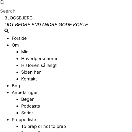
Skip
to
content
Menu
BLOGSBJERG
LIDT BEDRE END ANDRE GODE KOSTE
Search
Forside
Om
Mig
Hovedpersonerne
Historien så langt
Siden her
Kontakt
Bog
Anbefalinger
Bøger
Podcasts
Serier
Prepperliste
To prep or not to prep