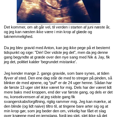
Det kommer, om alt går vel, til verden i starten af juni næste år,
og jeg kan næsten ikke være i min krop af glæde og
taknemmelighed.
Da jeg blev gravid med Anton, kan jeg ikke pege på et bestemt
tidspunkt og sige: ”Dér! Der vidste jeg det”, men da jeg denne
gang begyndte at græde over den nye sang med Nik & Jay, fik
jeg det, politiet kalder ‘begrundet mistanke’.
Jeg kender mange 2. gangs gravide, som bare synes, at tiden
flyver
af sted. Den ene dag står de med to streger på pinden, så
blinker de med øjnene, og *puf* er de 24 uger henne. Sådan har
de første 13 uger
slet
ikke været for mig. Dels har der været lidt
mere baks med kroppen, end der var første gang, og dels er det
nu, konsekvensen af at jeg sidste gang fik
svangerskabsforgiftning, rigtig rammer mig. Jeg kan mærke, at
den blinde (og lidt naive) tiltro til, at tingene bare arter sig og at
min krop gør, som jeg beder den om, virkelig har fået et slag
over knæene med en jernstang, fordi jeg slet, slet ikke så det