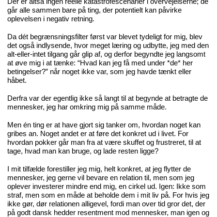
Der er altså ingen reelle katastrofescenarier i overvejelserne; de
går alle sammen bare på ting, der potentielt kan påvirke
oplevelsen i negativ retning.
Da dét begrænsningsfilter først var blevet tydeligt for mig, blev
det også indlysende, hvor meget læring og udbytte, jeg med den
alt-eller-intet tilgang går glip af, og derfor begyndte jeg langsomt
at øve mig i at tænke: “Hvad kan jeg få med under *de* her
betingelser?” når noget ikke var, som jeg havde tænkt eller
håbet.
Derfra var der egentlig ikke så langt til at begynde at betragte de
mennesker, jeg har omkring mig på samme måde.
Men én ting er at have gjort sig tanker om, hvordan noget kan
gribes an. Noget andet er at føre det konkret ud i livet. For
hvordan pokker går man fra at være skuffet og frustreret, til at
tage, hvad man kan bruge, og lade resten ligge?
I mit tilfælde forestiller jeg mig, helt konkret, at jeg flytter de
mennesker, jeg gerne vil bevare en relation til, men som jeg
oplever investerer mindre end mig, en cirkel ud. Igen: Ikke som
straf, men som en måde at beholde dem i mit liv på. For hvis jeg
ikke gør, dør relationen alligevel, fordi man over tid gror det, der
på godt dansk hedder resentment mod mennesker, man igen og