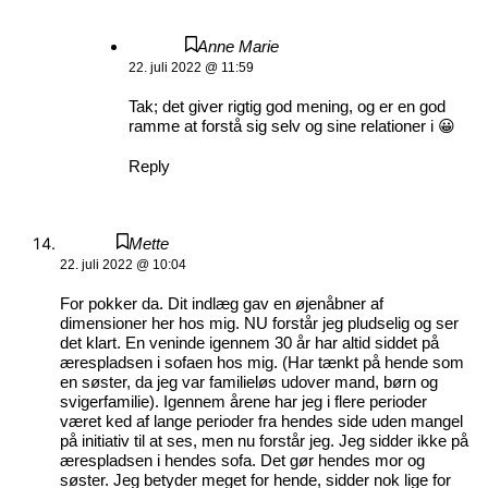
Anne Marie
22. juli 2022 @ 11:59
Tak; det giver rigtig god mening, og er en god
ramme at forstå sig selv og sine relationer i 😀
Reply
Mette
22. juli 2022 @ 10:04
For pokker da. Dit indlæg gav en øjenåbner af
dimensioner her hos mig. NU forstår jeg pludselig og ser
det klart. En veninde igennem 30 år har altid siddet på
ærespladsen i sofaen hos mig. (Har tænkt på hende som
en søster, da jeg var familieløs udover mand, børn og
svigerfamilie). Igennem årene har jeg i flere perioder
været ked af lange perioder fra hendes side uden mangel
på initiativ til at ses, men nu forstår jeg. Jeg sidder ikke på
ærespladsen i hendes sofa. Det gør hendes mor og
søster. Jeg betyder meget for hende, sidder nok lige for