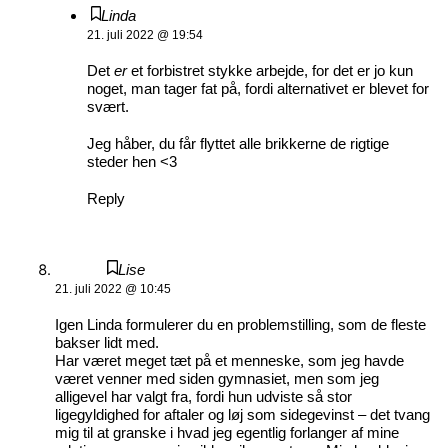
Linda
21. juli 2022 @ 19:54
Det
er
et forbistret stykke arbejde, for det er jo kun
noget, man tager fat på, fordi alternativet er blevet for
svært.
Jeg håber, du får flyttet alle brikkerne de rigtige
steder hen <3
Reply
Lise
21. juli 2022 @ 10:45
Igen Linda formulerer du en problemstilling, som de fleste
bakser lidt med.
Har været meget tæt på et menneske, som jeg havde
været venner med siden gymnasiet, men som jeg
alligevel har valgt fra, fordi hun udviste så stor
ligegyldighed for aftaler og løj som sidegevinst – det tvang
mig til at granske i hvad jeg egentlig forlanger af mine