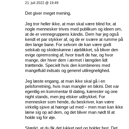
21. juli 2022 @ 19:49
Det giver meget mening.
Jeg tror heller ikke, at man skal være blind for, at
nogle mennesker trives med publikum og ideen om,
at de er vennegruppens kändis. Dem har jeg også
kendt et par stykker af, og de er svære at rumme på
den lange bane. For selvom de kan være godt
selskab og skideskønne i øjeblikket, så bliver den
evige opremsning af, hvor travlt de har, og hvor
mange, der hiver dem i ærmet i længden lidt
trættende. Specielt hvis den kombineres med
mangelfuld indsats og generel utilregnelighed.
Jeg læste engang, at man ikke skal gå i en
pelsforretning, hvis man mangler en bikini. Det var
egentlig en kommentar til dating, kærester og one
night stands, men jeg elsker udtrykket. For
mennesker som hende, du beskriver, kan være
virkelig sjove at hænge ud med – men man kan ikke
læne sig op ad dem, og det bliver man nødt til at
holde sig for øje.
Stærkt, at du fik det lukket ned og holder fast. Det