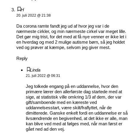
H
20. juli 2022 @ 21:38
Da corona ramte fandt jeg ud af hvor jeg var i de
nærmeste cirkler, og min nærmeste cirkel var meget lille.
Det gør mig trist, for det med at få nye venner er ikke let i
en hverdag og med 2 mulige autisme børn, så jeg holdet
ved og prøver at kæmpe, selvom jeg giver mest.
Reply
Linda
21. juli 2022 @ 06:31
Jeg tolkede engang på en uddannelse, hvor den
primære lærer den allerførste dag startede med at
sige, at statistisk ville omkring 1/3 af dem, der var
gift/samboende med en kæreste ved
uddannelsesstart, være skilt/fraflyttet, når de
dimitterede. Ganske enkelt fordi en uddannelse er så
livsændrende en begivenhed, at det ikke er alle, man
kan blive ved med at følges med, når man først er
gået ned ad den vej.