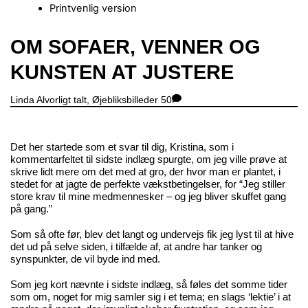
Printvenlig version
Close
OM SOFAER, VENNER OG
Menu
KUNSTEN AT JUSTERE
Linda
Alvorligt talt
,
Øjebliksbilleder
50
Det her startede som et svar til dig, Kristina, som i
kommentarfeltet til sidste indlæg spurgte, om jeg ville prøve at
skrive lidt mere om det med at gro, der hvor man er plantet, i
stedet for at jagte de perfekte vækstbetingelser, for “Jeg stiller
store krav til mine medmennesker – og jeg bliver skuffet gang
på gang.”
Som så ofte før, blev det langt og undervejs fik jeg lyst til at hive
det ud på selve siden, i tilfælde af, at andre har tanker og
synspunkter, de vil byde ind med.
Som jeg kort nævnte i sidste indlæg, så føles det somme tider
som om, noget for mig samler sig i et tema; en slags ‘lektie’ i at