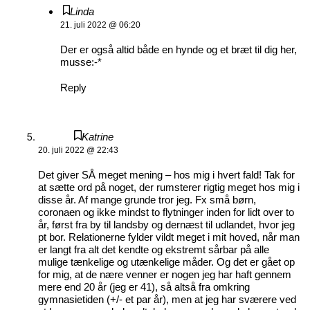
Linda
21. juli 2022 @ 06:20
Der er også altid både en hynde og et bræt til dig her,
musse:-*
Reply
Katrine
20. juli 2022 @ 22:43
Det giver SÅ meget mening – hos mig i hvert fald! Tak for
at sætte ord på noget, der rumsterer rigtig meget hos mig i
disse år. Af mange grunde tror jeg. Fx små børn,
coronaen og ikke mindst to flytninger inden for lidt over to
år, først fra by til landsby og dernæst til udlandet, hvor jeg
pt bor. Relationerne fylder vildt meget i mit hoved, når man
er langt fra alt det kendte og ekstremt sårbar på alle
mulige tænkelige og utænkelige måder. Og det er gået op
for mig, at de nære venner er nogen jeg har haft gennem
mere end 20 år (jeg er 41), så altså fra omkring
gymnasietiden (+/- et par år), men at jeg har sværere ved