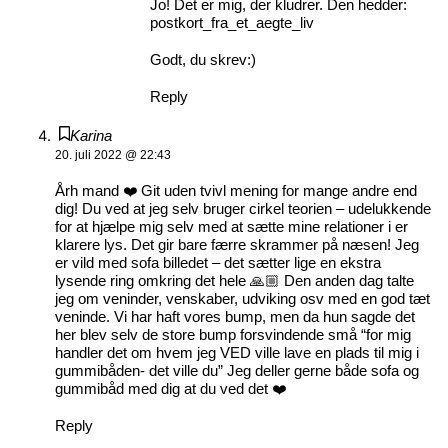
Jo! Det er mig, der kludrer. Den hedder:
postkort_fra_et_aegte_liv
Godt, du skrev:)
Reply
Karina
20. juli 2022 @ 22:43
Årh mand ❤️ Git uden tvivl mening for mange andre end
dig! Du ved at jeg selv bruger cirkel teorien – udelukkende
for at hjælpe mig selv med at sætte mine relationer i er
klarere lys. Det gir bare færre skrammer på næsen! Jeg
er vild med sofa billedet – det sætter lige en ekstra
lysende ring omkring det hele 🙏🏼 Den anden dag talte
jeg om veninder, venskaber, udviking osv med en god tæt
veninde. Vi har haft vores bump, men da hun sagde det
her blev selv de store bump forsvindende små “for mig
handler det om hvem jeg VED ville lave en plads til mig i
gummibåden- det ville du” Jeg deller gerne både sofa og
gummibåd med dig at du ved det ❤️
Reply