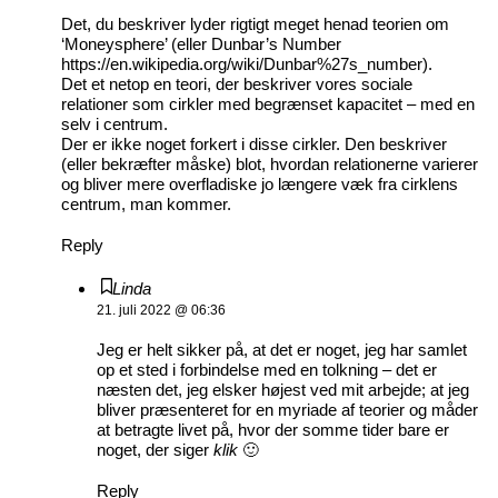
Det, du beskriver lyder rigtigt meget henad teorien om
‘Moneysphere’ (eller Dunbar’s Number
https://en.wikipedia.org/wiki/Dunbar%27s_number
).
Det et netop en teori, der beskriver vores sociale
relationer som cirkler med begrænset kapacitet – med en
selv i centrum.
Der er ikke noget forkert i disse cirkler. Den beskriver
(eller bekræfter måske) blot, hvordan relationerne varierer
og bliver mere overfladiske jo længere væk fra cirklens
centrum, man kommer.
Reply
Linda
21. juli 2022 @ 06:36
Jeg er helt sikker på, at det er noget, jeg har samlet
op et sted i forbindelse med en tolkning – det er
næsten det, jeg elsker højest ved mit arbejde; at jeg
bliver præsenteret for en myriade af teorier og måder
at betragte livet på, hvor der somme tider bare er
noget, der siger
klik
🙂
Reply