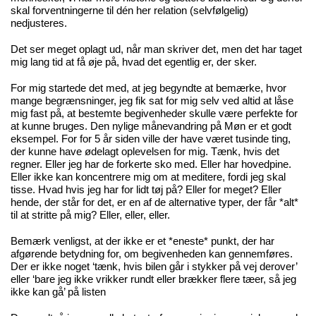
skal forventningerne til dén her relation (selvfølgelig)
nedjusteres.
Det ser meget oplagt ud, når man skriver det, men det har taget
mig lang tid at få øje på, hvad det egentlig er, der sker.
For mig startede det med, at jeg begyndte at bemærke, hvor
mange begrænsninger, jeg fik sat for mig selv ved altid at låse
mig fast på, at bestemte begivenheder skulle være perfekte for
at kunne bruges. Den nylige månevandring på Møn er et godt
eksempel. For for 5 år siden ville der have været tusinde ting,
der kunne have ødelagt oplevelsen for mig. Tænk, hvis det
regner. Eller jeg har de forkerte sko med. Eller har hovedpine.
Eller ikke kan koncentrere mig om at meditere, fordi jeg skal
tisse. Hvad hvis jeg har for lidt tøj på? Eller for meget? Eller
hende, der står for det, er en af de alternative typer, der får *alt*
til at stritte på mig? Eller, eller, eller.
Bemærk venligst, at der ikke er et *eneste* punkt, der har
afgørende betydning for, om begivenheden kan gennemføres.
Der er ikke noget ‘tænk, hvis bilen går i stykker på vej derover’
eller ‘bare jeg ikke vrikker rundt eller brækker flere tæer, så jeg
ikke kan gå’ på listen