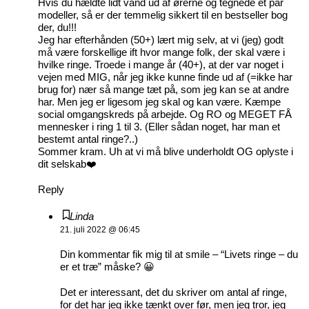
Hvis du hældte lidt vand ud af ørerne og tegnede et par
modeller, så er der temmelig sikkert til en bestseller bog
der, du!!!
Jeg har efterhånden (50+) lært mig selv, at vi (jeg) godt
må være forskellige ift hvor mange folk, der skal være i
hvilke ringe. Troede i mange år (40+), at der var noget i
vejen med MIG, når jeg ikke kunne finde ud af (=ikke har
brug for) nær så mange tæt på, som jeg kan se at andre
har. Men jeg er ligesom jeg skal og kan være. Kæmpe
social omgangskreds på arbejde. Og RO og MEGET FÅ
mennesker i ring 1 til 3. (Eller sådan noget, har man et
bestemt antal ringe?..)
Sommer kram. Uh at vi må blive underholdt OG oplyste i
dit selskab❤️
Reply
Linda
21. juli 2022 @ 06:45
Din kommentar fik mig til at smile – “Livets ringe – du
er et træ” måske? 😀
Det er interessant, det du skriver om antal af ringe,
for det har jeg ikke tænkt over før, men jeg tror, jeg