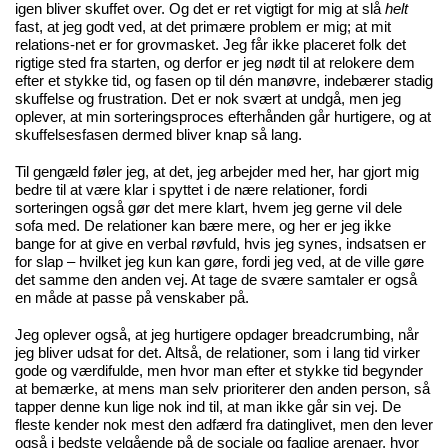
igen bliver skuffet over. Og det er ret vigtigt for mig at slå
helt
fast, at jeg godt ved, at det primære problem er mig; at mit
relations-net er for grovmasket. Jeg får ikke placeret folk det
rigtige sted fra starten, og derfor er jeg nødt til at relokere dem
efter et stykke tid, og fasen op til dén manøvre, indebærer stadig
skuffelse og frustration. Det er nok svært at undgå, men jeg
oplever, at min sorteringsproces efterhånden går hurtigere, og at
skuffelsesfasen dermed bliver knap så lang.
Til gengæld føler jeg, at det, jeg arbejder med her, har gjort mig
bedre til at være klar i spyttet i de nære relationer, fordi
sorteringen også gør det mere klart, hvem jeg gerne vil dele
sofa med. De relationer kan bære mere, og her er jeg ikke
bange for at give en verbal røvfuld, hvis jeg synes, indsatsen er
for slap – hvilket jeg kun kan gøre, fordi jeg ved, at de ville gøre
det samme den anden vej. At tage de svære samtaler er også
en måde at passe på venskaber på.
Jeg oplever også, at jeg hurtigere opdager breadcrumbing, når
jeg bliver udsat for det. Altså, de relationer, som i lang tid virker
gode og værdifulde, men hvor man efter et stykke tid begynder
at bemærke, at mens man selv prioriterer den anden person, så
tapper denne kun lige nok ind til, at man ikke går sin vej. De
fleste kender nok mest den adfærd fra datinglivet, men den lever
også i bedste velgående på de sociale og faglige arenaer, hvor