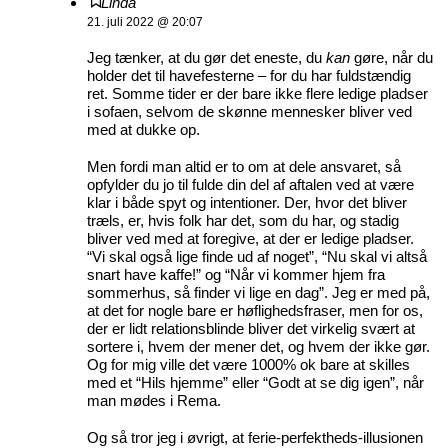
Linda
21. juli 2022 @ 20:07
Jeg tænker, at du gør det eneste, du
kan
gøre, når du
holder det til havefesterne – for du har fuldstændig
ret. Somme tider er der bare ikke flere ledige pladser
i sofaen, selvom de skønne mennesker bliver ved
med at dukke op.
Men fordi man altid er to om at dele ansvaret, så
opfylder du jo til fulde din del af aftalen ved at være
klar i både spyt og intentioner. Der, hvor det bliver
træls, er, hvis folk har det, som du har, og stadig
bliver ved med at foregive, at der er ledige pladser.
“Vi skal også lige finde ud af noget”, “Nu skal vi altså
snart have kaffe!” og “Når vi kommer hjem fra
sommerhus, så finder vi lige en dag”. Jeg er med på,
at det for nogle bare er høflighedsfraser, men for os,
der er lidt relationsblinde bliver det virkelig svært at
sortere i, hvem der mener det, og hvem der ikke gør.
Og for mig ville det være 1000% ok bare at skilles
med et “Hils hjemme” eller “Godt at se dig igen”, når
man mødes i Rema.
Og så tror jeg i øvrigt, at ferie-perfektheds-illusionen