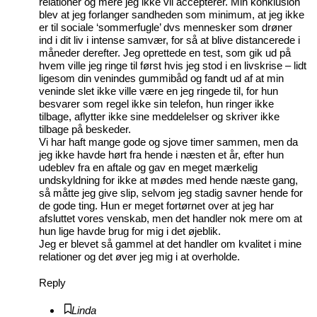
relationer og mere jeg ikke vil accepterer. Min konklusion
blev at jeg forlanger sandheden som minimum, at jeg ikke
er til sociale ‘sommerfugle’ dvs mennesker som drøner
ind i dit liv i intense samvær, for så at blive distancerede i
måneder derefter. Jeg oprettede en test, som gik ud på
hvem ville jeg ringe til først hvis jeg stod i en livskrise – lidt
ligesom din venindes gummibåd og fandt ud af at min
veninde slet ikke ville være en jeg ringede til, for hun
besvarer som regel ikke sin telefon, hun ringer ikke
tilbage, aflytter ikke sine meddelelser og skriver ikke
tilbage på beskeder.
Vi har haft mange gode og sjove timer sammen, men da
jeg ikke havde hørt fra hende i næsten et år, efter hun
udeblev fra en aftale og gav en meget mærkelig
undskyldning for ikke at mødes med hende næste gang,
så måtte jeg give slip, selvom jeg stadig savner hende for
de gode ting. Hun er meget fortørnet over at jeg har
afsluttet vores venskab, men det handler nok mere om at
hun lige havde brug for mig i det øjeblik.
Jeg er blevet så gammel at det handler om kvalitet i mine
relationer og det øver jeg mig i at overholde.
Reply
Linda