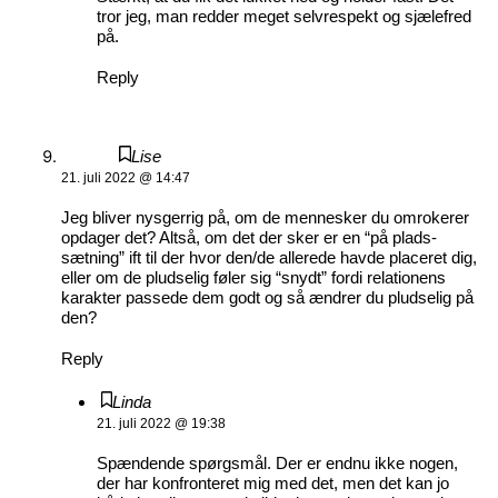
tror jeg, man redder meget selvrespekt og sjælefred
på.
Reply
Lise
21. juli 2022 @ 14:47
Jeg bliver nysgerrig på, om de mennesker du omrokerer
opdager det? Altså, om det der sker er en “på plads-
sætning” ift til der hvor den/de allerede havde placeret dig,
eller om de pludselig føler sig “snydt” fordi relationens
karakter passede dem godt og så ændrer du pludselig på
den?
Reply
Linda
21. juli 2022 @ 19:38
Spændende spørgsmål. Der er endnu ikke nogen,
der har konfronteret mig med det, men det kan jo