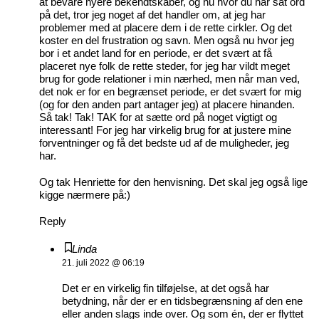
at bevare nyere bekendtskaber, og nu hvor du har sat ord
på det, tror jeg noget af det handler om, at jeg har
problemer med at placere dem i de rette cirkler. Og det
koster en del frustration og savn. Men også nu hvor jeg
bor i et andet land for en periode, er det svært at få
placeret nye folk de rette steder, for jeg har vildt meget
brug for gode relationer i min nærhed, men når man ved,
det nok er for en begrænset periode, er det svært for mig
(og for den anden part antager jeg) at placere hinanden.
Så tak! Tak! TAK for at sætte ord på noget vigtigt og
interessant! For jeg har virkelig brug for at justere mine
forventninger og få det bedste ud af de muligheder, jeg
har.
Og tak Henriette for den henvisning. Det skal jeg også lige
kigge nærmere på:)
Reply
Linda
21. juli 2022 @ 06:19
Det er en virkelig fin tilføjelse, at det også har
betydning, når der er en tidsbegrænsning af den ene
eller anden slags inde over. Og som én, der er flyttet