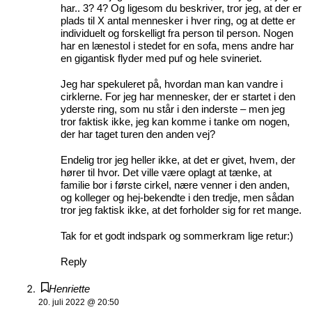
har.. 3? 4? Og ligesom du beskriver, tror jeg, at der er
plads til X antal mennesker i hver ring, og at dette er
individuelt og forskelligt fra person til person. Nogen
har en lænestol i stedet for en sofa, mens andre har
en gigantisk flyder med puf og hele svineriet.
Jeg har spekuleret på, hvordan man kan vandre i
cirklerne. For jeg har mennesker, der er startet i den
yderste ring, som nu står i den inderste – men jeg
tror faktisk ikke, jeg kan komme i tanke om nogen,
der har taget turen den anden vej?
Endelig tror jeg heller ikke, at det er givet, hvem, der
hører til hvor. Det ville være oplagt at tænke, at
familie bor i første cirkel, nære venner i den anden,
og kolleger og hej-bekendte i den tredje, men sådan
tror jeg faktisk ikke, at det forholder sig for ret mange.
Tak for et godt indspark og sommerkram lige retur:)
Reply
Henriette
20. juli 2022 @ 20:50