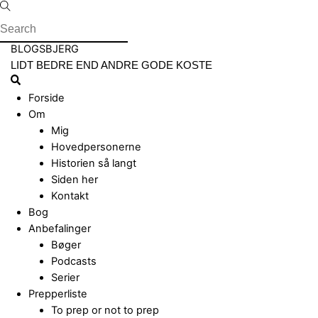
Skip
to
content
Menu
BLOGSBJERG
LIDT BEDRE END ANDRE GODE KOSTE
Search
Forside
Om
Mig
Hovedpersonerne
Historien så langt
Siden her
Kontakt
Bog
Anbefalinger
Bøger
Podcasts
Serier
Prepperliste
To prep or not to prep