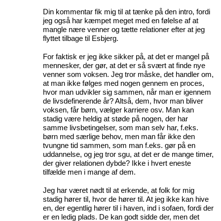
Din kommentar fik mig til at tænke på den intro, fordi
jeg også har kæmpet meget med en følelse af at
mangle nære venner og tætte relationer efter at jeg
flyttet tilbage til Esbjerg.
For faktisk er jeg ikke sikker på, at det er mangel på
mennesker, der gør, at det er så svært at finde nye
venner som voksen. Jeg tror måske, det handler om,
at man ikke følges med nogen gennem en proces,
hvor man udvikler sig sammen, når man er igennem
de livsdefinerende år? Altså, dem, hvor man bliver
voksen, får børn, vælger karriere osv. Man kan
stadig være heldig at støde på nogen, der har
samme livsbetingelser, som man selv har, f.eks.
børn med særlige behov, men man får ikke den
tvungne tid sammen, som man f.eks. gør på en
uddannelse, og jeg tror sgu, at det er de mange timer,
der giver relationen dybde? Ikke i hvert eneste
tilfælde men i mange af dem.
Jeg har været nødt til at erkende, at folk for mig
stadig hører til, hvor de hører til. At jeg ikke kan hive
en, der egentlig hører til i haven, ind i sofaen, fordi der
er en ledig plads. De kan godt sidde der, men det