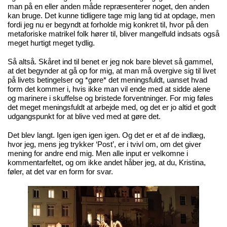
man på en eller anden måde repræsenterer noget, den anden
kan bruge. Det kunne tidligere tage mig lang tid at opdage, men
fordi jeg nu er begyndt at forholde mig konkret til, hvor på den
metaforiske matrikel folk hører til, bliver mangelfuld indsats også
meget hurtigt meget tydlig.
Så altså. Skåret ind til benet er jeg nok bare blevet så gammel,
at det begynder at gå op for mig, at man må overgive sig til livet
på livets betingelser og *gøre* det meningsfuldt, uanset hvad
form det kommer i, hvis ikke man vil ende med at sidde alene
og marinere i skuffelse og bristede forventninger. For mig føles
det meget meningsfuldt at arbejde med, og det er jo altid et godt
udgangspunkt for at blive ved med at gøre det.
Det blev langt. Igen igen igen igen. Og det er et af de indlæg,
hvor jeg, mens jeg trykker ‘Post’, er i tvivl om, om det giver
mening for andre end mig. Men alle input er velkomne i
kommentarfeltet, og om ikke andet håber jeg, at du, Kristina,
føler, at det var en form for svar.