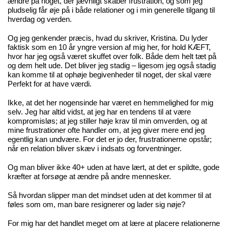
ændre på noget, der jævnligt skaber frustration, og som jeg
pludselig får øje på i både relationer og i min generelle tilgang til
hverdag og verden.
Og jeg genkender præcis, hvad du skriver, Kristina. Du lyder
faktisk som en 10 år yngre version af mig her, for hold KÆFT,
hvor har jeg også været skuffet over folk. Både dem helt tæt på
og dem helt ude. Det bliver jeg stadig – ligesom jeg også stadig
kan komme til at ophøje begivenheder til noget, der skal være
Perfekt for at have værdi.
Ikke, at det her nogensinde har været en hemmelighed for mig
selv. Jeg har altid vidst, at jeg har en tendens til at være
kompromisløs; at jeg stiller høje krav til min omverden, og at
mine frustrationer ofte handler om, at jeg giver mere end jeg
egentlig kan undvære. For det er jo der, frustrationerne opstår;
når en relation bliver skæv i indsats og forventninger.
Og man bliver ikke 40+ uden at have lært, at det er spildte, gode
kræfter at forsøge at ændre på andre mennesker.
Så hvordan slipper man det mindset uden at det kommer til at
føles som om, man bare resignerer og lader sig nøje?
For mig har det handlet meget om at lære at placere relationerne