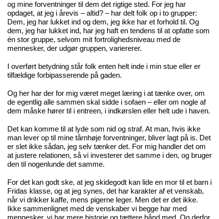
og mine forventninger til dem det rigtige sted. For jeg har
opdaget, at jeg i årevis – altid? – har delt folk op i to grupper:
Dem, jeg har lukket ind og dem, jeg ikke har et forhold til. Og
dem, jeg har lukket ind, har jeg haft en tendens til at opfatte som
én stor gruppe, selvom mit fortrolighedsniveau med de
mennesker, der udgør gruppen, variererer.
I overført betydning står folk enten helt inde i min stue eller er
tilfældige forbipasserende på gaden.
Og her har der for mig været meget læring i at tænke over, om
de egentlig alle sammen skal sidde i sofaen – eller om nogle af
dem måske hører til i entreen, i indkørslen eller helt ude i haven.
Det kan komme til at lyde som nid og straf. At man, hvis ikke
man lever op til mine tårnhøje forventninger, bliver lagt på is. Det
er slet ikke sådan, jeg selv tænker det. For mig handler det om
at justere relationen, så vi investerer det samme i den, og bruger
den til nogenlunde det samme.
For det kan godt ske, at jeg skidegodt kan lide en mor til et barn i
Fridas klasse, og at jeg synes, det har karakter af et venskab,
når vi drikker kaffe, mens pigerne leger. Men det er det ikke.
Ikke sammenlignet med de venskaber vi begge har med
mennesker, vi har mere historie og tættere bånd med. Og derfor