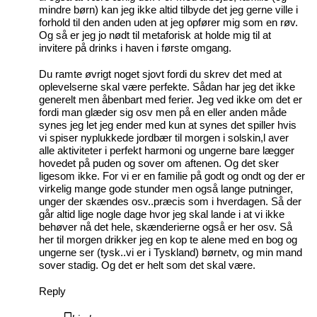
mindre børn) kan jeg ikke altid tilbyde det jeg gerne ville i
forhold til den anden uden at jeg opfører mig som en røv.
Og så er jeg jo nødt til metaforisk at holde mig til at
invitere på drinks i haven i første omgang.
Du ramte øvrigt noget sjovt fordi du skrev det med at
oplevelserne skal være perfekte. Sådan har jeg det ikke
generelt men åbenbart med ferier. Jeg ved ikke om det er
fordi man glæder sig osv men på en eller anden måde
synes jeg let jeg ender med kun at synes det spiller hvis
vi spiser nyplukkede jordbær til morgen i solskin,l aver
alle aktiviteter i perfekt harmoni og ungerne bare lægger
hovedet på puden og sover om aftenen. Og det sker
ligesom ikke. For vi er en familie på godt og ondt og der er
virkelig mange gode stunder men også lange putninger,
unger der skændes osv..præcis som i hverdagen. Så der
går altid lige nogle dage hvor jeg skal lande i at vi ikke
behøver nå det hele, skænderierne også er her osv. Så
her til morgen drikker jeg en kop te alene med en bog og
ungerne ser (tysk..vi er i Tyskland) børnetv, og min mand
sover stadig. Og det er helt som det skal være.
Reply