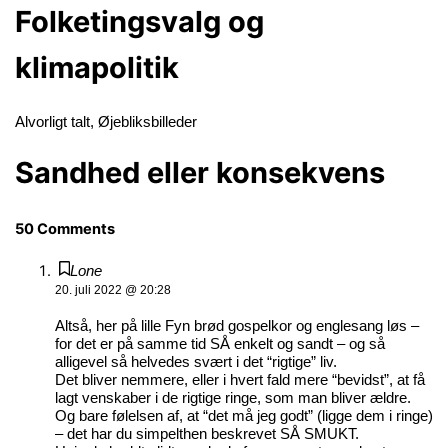
Folketingsvalg og
klimapolitik
Alvorligt talt
,
Øjebliksbilleder
Sandhed eller konsekvens
50 Comments
Lone
20. juli 2022 @ 20:28
Altså, her på lille Fyn brød gospelkor og englesang løs –
for det er på samme tid SÅ enkelt og sandt – og så
alligevel så helvedes svært i det “rigtige” liv.
Det bliver nemmere, eller i hvert fald mere “bevidst”, at få
lagt venskaber i de rigtige ringe, som man bliver ældre.
Og bare følelsen af, at “det må jeg godt” (ligge dem i ringe)
– det har du simpelthen beskrevet SÅ SMUKT.