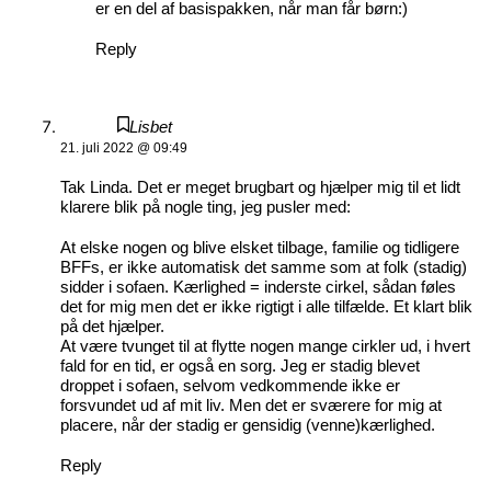
er en del af basispakken, når man får børn:)
Reply
Lisbet
21. juli 2022 @ 09:49
Tak Linda. Det er meget brugbart og hjælper mig til et lidt
klarere blik på nogle ting, jeg pusler med:
At elske nogen og blive elsket tilbage, familie og tidligere
BFFs, er ikke automatisk det samme som at folk (stadig)
sidder i sofaen. Kærlighed = inderste cirkel, sådan føles
det for mig men det er ikke rigtigt i alle tilfælde. Et klart blik
på det hjælper.
At være tvunget til at flytte nogen mange cirkler ud, i hvert
fald for en tid, er også en sorg. Jeg er stadig blevet
droppet i sofaen, selvom vedkommende ikke er
forsvundet ud af mit liv. Men det er sværere for mig at
placere, når der stadig er gensidig (venne)kærlighed.
Reply