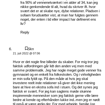
fra 90% af vennenetværket i en alder af 34, kan jeg
nikke genkendende til alt, hvad du skriver ift. hvor
svært det er at skabe nye, dybe relationer. Pladsen i
sofaen forudsætter vist, at man har fulgtes gennem
noget, der enten i tid eller impact har defineret ens
liv?
Reply
Skn
21. juli 2022 @ 07:06
Hvor er det nogle fine billeder du skaber. For mig tror jeg
faktisk udfordringen går lidt den anden vej men med
samme problematik. Jeg har nogle meget gode venner fra
gymnasiet og en enkelt fra folkeskolen. Og i virkeligheden
er min sofa fyldt op. På den måde at hvis jeg skal
investere reelt inde relationer så giver det ikke mening
bare at hive en ekstra sofa ind i stuen. Og det synes jeg
faktisk er svært. For jeg kan sagtens møde skønne
inspirerende mennesker som jeg faktisk gerne ville lære
bedre at kende og efterhånden lukke ind..men jeg er nødt
til også at være ærlig der. For med arbejde, familie (og