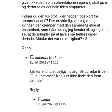
giver ikke det, som sofa-relationen egentlig skal give,
og derfor føles det hele tiden amputeret.
Følger du den IG-profil, der hedder ‘postkort fra
sommerlandet’? Der er virkelig, virkelig mange
kvinder, der kæmper med den samme følelse af
ensomhed, som både du og jeg kender til, og jeg kan
se, at de arbejder på at lave små fællesskaber
derinde. Måske det var en mulighed? <3
Reply
Lindamei Karlsen
21. juli 2022 @ 15:15
Tak for endnu et dejligt indlæg! Vil du linke til den
IG, du nævner? Kan slet ikke finde den frem
derinde.
Reply
Linda
21. juli 2022 @ 19:29