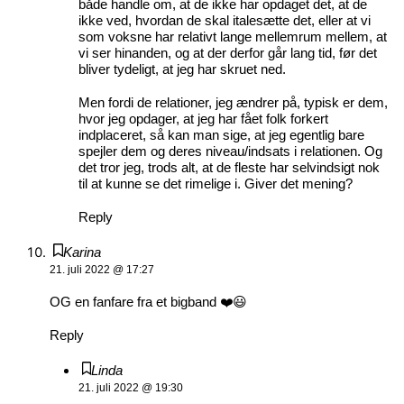
både handle om, at de ikke har opdaget det, at de
ikke ved, hvordan de skal italesætte det, eller at vi
som voksne har relativt lange mellemrum mellem, at
vi ser hinanden, og at der derfor går lang tid, før det
bliver tydeligt, at jeg har skruet ned.
Men fordi de relationer, jeg ændrer på, typisk er dem,
hvor jeg opdager, at jeg har fået folk forkert
indplaceret, så kan man sige, at jeg egentlig bare
spejler dem og deres niveau/indsats i relationen. Og
det tror jeg, trods alt, at de fleste har selvindsigt nok
til at kunne se det rimelige i. Giver det mening?
Reply
Karina
21. juli 2022 @ 17:27
OG en fanfare fra et bigband ❤️😃
Reply
Linda
21. juli 2022 @ 19:30