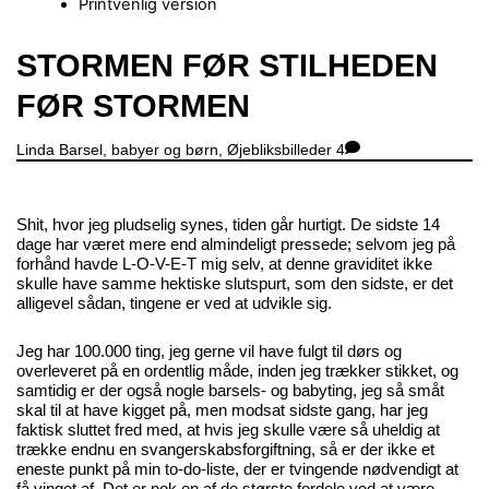
Printvenlig version
Close
STORMEN FØR STILHEDEN
Menu
FØR STORMEN
Linda
Barsel, babyer og børn
,
Øjebliksbilleder
4
Shit, hvor jeg pludselig synes, tiden går hurtigt. De sidste 14
dage har været mere end almindeligt pressede; selvom jeg på
forhånd havde L-O-V-E-T mig selv, at denne graviditet ikke
skulle have samme hektiske slutspurt, som den sidste, er det
alligevel sådan, tingene er ved at udvikle sig.
Jeg har 100.000 ting, jeg gerne vil have fulgt til dørs og
overleveret på en ordentlig måde, inden jeg trækker stikket, og
samtidig er der også nogle barsels- og babyting, jeg så småt
skal til at have kigget på, men modsat sidste gang, har jeg
faktisk sluttet fred med, at hvis jeg skulle være så uheldig at
trække endnu en svangerskabsforgiftning, så er der ikke et
eneste punkt på min to-do-liste, der er tvingende nødvendigt at
få vinget af. Det er nok en af de største fordele ved at være