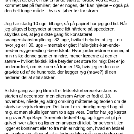
kommet tæt på familien; der er nogen, der kan hjælpe – også på
den helt tunge måde – hvis vi løber tør for strøm.
Jeg har stadig 10 uger tilbage, så på papiret har jeg god tid. Når
jeg alligevel begynder at træde lidt hårdere på speederen,
skyldes det, at jeg sidste gang fik konstateret
svangerskabsforgiftning i 32. uge, hvilket betyder, at jeg – nu
hvor jeg er i 30. uge – mentalt er gået i “alle-tjeks-kan-ende-
med-en-sygemedling”-beredskab. Hvor jordemødrene mener, at
min risiko denne gang er mindre, mener lægerne at den er
større – hvilket faktisk ikke betyder det store for mig: Det er jo
underordnet, om risikoen så kun er 1%, hvis jeg er den ene
gravide ud af de hundrede, der lægger ryg (mave?) til den
nederen del af statistikken.
Sidste gang var jeg tilmeldt et fødselsforberedelseskursus i
starten af december, men eftersom Anton er født d. 18.
november, nåede jeg aldrig omkring måtterne og teorien om de
stødvise vejrtrækninger. Det kom f.eks. rimelig meget bag på
mig, at man skulle igennem to slags veer. Derfor har jeg kastet
mig over Anja Bays ‘Smertefri fødsel’-bog, og ligger artigt på
gulvet hver aften og ligner en anspændt idiot, for selvom titlen
ligger et kontinent eller to fra min erindring om, hvad en fødsel
er, tænker jeg alligevel, at al forberedelse må være bedre end