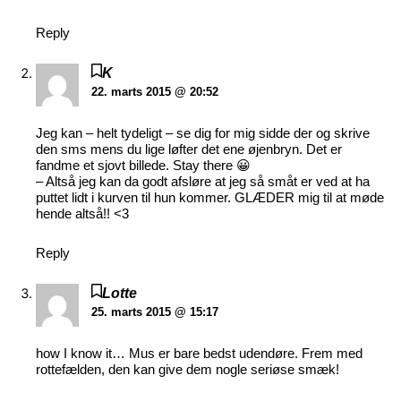
Reply
K
22. marts 2015 @ 20:52
Jeg kan – helt tydeligt – se dig for mig sidde der og skrive
den sms mens du lige løfter det ene øjenbryn. Det er
fandme et sjovt billede. Stay there 😀
– Altså jeg kan da godt afsløre at jeg så småt er ved at ha
puttet lidt i kurven til hun kommer. GLÆDER mig til at møde
hende altså!! <3
Reply
Lotte
25. marts 2015 @ 15:17
how I know it… Mus er bare bedst udendøre. Frem med
rottefælden, den kan give dem nogle seriøse smæk!