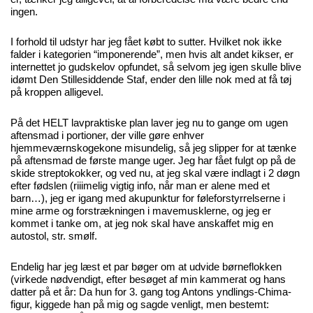
ingen.
I forhold til udstyr har jeg fået købt to sutter. Hvilket nok ikke
falder i kategorien “imponerende”, men hvis alt andet kikser, er
internettet jo gudskelov opfundet, så selvom jeg igen skulle blive
idømt Den Stillesiddende Staf, ender den lille nok med at få tøj
på kroppen alligevel.
På det HELT lavpraktiske plan laver jeg nu to gange om ugen
aftensmad i portioner, der ville gøre enhver
hjemmeværnskogekone misundelig, så jeg slipper for at tænke
på aftensmad de første mange uger. Jeg har fået fulgt op på de
skide streptokokker, og ved nu, at jeg skal være indlagt i 2 døgn
efter fødslen (riiimelig vigtig info, når man er alene med et
barn…), jeg er igang med akupunktur for føleforstyrrelserne i
mine arme og forstrækningen i mavemusklerne, og jeg er
kommet i tanke om, at jeg nok skal have anskaffet mig en
autostol, str. smølf.
Endelig har jeg læst et par bøger om at udvide børneflokken
(virkede nødvendigt, efter besøget af min kammerat og hans
datter på et år: Da hun for 3. gang tog Antons yndlings-Chima-
figur, kiggede han på mig og sagde venligt, men bestemt: