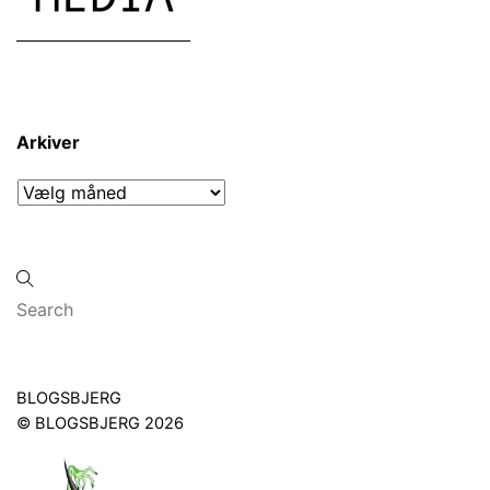
Arkiver
Arkiver
Back
BLOGSBJERG
To
©
BLOGSBJERG
2026
Top