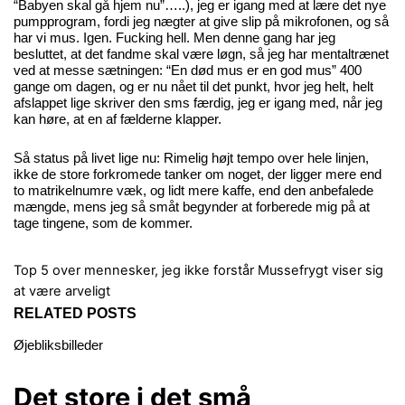
“Babyen skal gå hjem nu”…..), jeg er igang med at lære det nye
pumpprogram, fordi jeg nægter at give slip på mikrofonen, og så
har vi mus. Igen. Fucking hell. Men denne gang har jeg
besluttet, at det fandme skal være løgn, så jeg har mentaltrænet
ved at messe sætningen: “En død mus er en god mus” 400
gange om dagen, og er nu nået til det punkt, hvor jeg helt, helt
afslappet lige skriver den sms færdig, jeg er igang med, når jeg
kan høre, at en af fælderne klapper.
Så status på livet lige nu: Rimelig højt tempo over hele linjen,
ikke de store forkromede tanker om noget, der ligger mere end
to matrikelnumre væk, og lidt mere kaffe, end den anbefalede
mængde, mens jeg så småt begynder at forberede mig på at
tage tingene, som de kommer.
Top 5 over mennesker, jeg ikke forstår
Mussefrygt viser sig
at være arveligt
RELATED POSTS
Øjebliksbilleder
Det store i det små