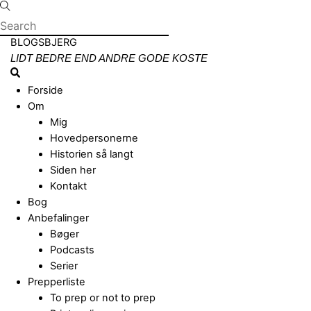
Skip
to
content
Menu
BLOGSBJERG
LIDT BEDRE END ANDRE GODE KOSTE
Search
Forside
Om
Mig
Hovedpersonerne
Historien så langt
Siden her
Kontakt
Bog
Anbefalinger
Bøger
Podcasts
Serier
Prepperliste
To prep or not to prep