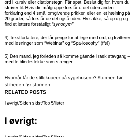
ord i kursiv eller citationstegn. Får spat. Beslut dig for, hvem du
skriver til: Hvis din målgruppe forstår ordet uden anden
forklaring end 4 små, omgivende prikker, eller en let hælning på
20 grader, så forstår de det også uden. Hvis ikke, så op dig og
find et lettere forståeligt
“synonym”
.
4) Tekstforfattere, der får penge for at lege med ord, og kvitterer
med løsninger som “Webinar” og “Spa-losophy” (ffs!)
5) Den mand, jeg forleden så komme gående i rask stavgang –
med to blindestokke som stænger.
Hvornår får de stillekupeer på sygehusene?
Stormen før
stilheden før stormen
RELATED POSTS
I øvrigt/Siden sidst/Top 5/lister
I øvrigt: