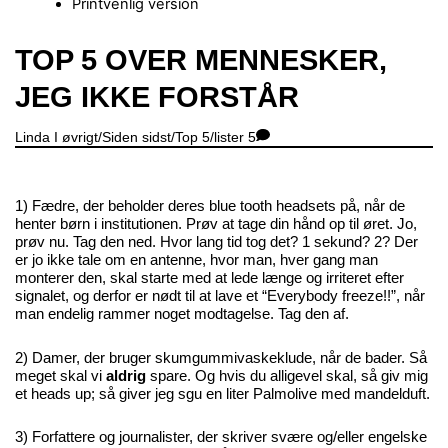
Printvenlig version
Close
TOP 5 OVER MENNESKER,
Menu
JEG IKKE FORSTÅR
Linda
I øvrigt/Siden sidst/Top 5/lister
5
1) Fædre, der beholder deres blue tooth headsets på, når de
henter børn i institutionen. Prøv at tage din hånd op til øret. Jo,
prøv nu. Tag den ned. Hvor lang tid tog det? 1 sekund? 2? Der
er jo ikke tale om en antenne, hvor man, hver gang man
monterer den, skal starte med at lede længe og irriteret efter
signalet, og derfor er nødt til at lave et “Everybody freeze!!”, når
man endelig rammer noget modtagelse. Tag den af.
2) Damer, der bruger skumgummivaskeklude, når de bader. Så
meget skal vi
aldrig
spare. Og hvis du alligevel skal, så giv mig
et heads up; så giver jeg sgu en liter Palmolive med mandelduft.
3) Forfattere og journalister, der skriver svære og/eller engelske