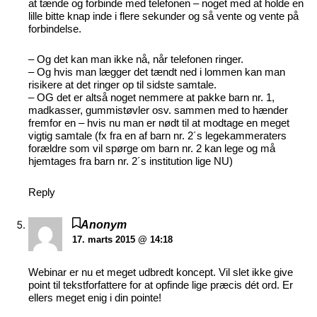
at tænde og forbinde med telefonen – noget med at holde en
lille bitte knap inde i flere sekunder og så vente og vente på
forbindelse.
– Og det kan man ikke nå, når telefonen ringer.
– Og hvis man lægger det tændt ned i lommen kan man
risikere at det ringer op til sidste samtale.
– OG det er altså noget nemmere at pakke barn nr. 1,
madkasser, gummistøvler osv. sammen med to hænder
fremfor en – hvis nu man er nødt til at modtage en meget
vigtig samtale (fx fra en af barn nr. 2´s legekammeraters
forældre som vil spørge om barn nr. 2 kan lege og må
hjemtages fra barn nr. 2´s institution lige NU)
Reply
Anonym
17. marts 2015 @ 14:18
Webinar er nu et meget udbredt koncept. Vil slet ikke give
point til tekstforfattere for at opfinde lige præcis dét ord. Er
ellers meget enig i din pointe!