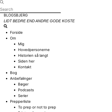
Skip
to
content
Menu
BLOGSBJERG
LIDT BEDRE END ANDRE GODE KOSTE
Search
Forside
Om
Mig
Hovedpersonerne
Historien så langt
Siden her
Kontakt
Bog
Anbefalinger
Bøger
Podcasts
Serier
Prepperliste
To prep or not to prep