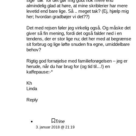
sige “tak” for det gør mig godt nok mere end
almindelig glad at høre, at mine skriblerier har mere
levetid end bare lige. Så .. meget tak? (Ej, hjælp mig
her; hvordan gradbøjer vi det??)
Det med rejsen føler jeg virkelig også. Og måske det
giver så fin mening, fordi det også falder ned i en
tendens, der er stor lige nu; det her med at begrænse
sit forbrug og lige løfte snuden fra egne, umiddelbare
behov?
Rigtig god fornøjelse med familieforøgelsen – jeg er
herude, når du har brug for (og tid til…!) en
kaffepause:-*
Kh
Linda
Reply
Trine
3. januar 2018 @ 21:19