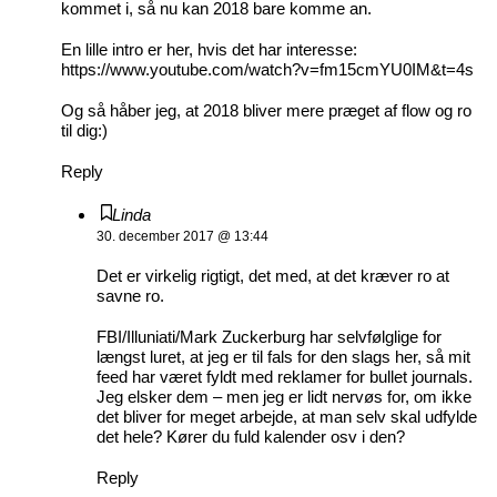
kommet i, så nu kan 2018 bare komme an.
En lille intro er her, hvis det har interesse:
https://www.youtube.com/watch?v=fm15cmYU0IM&t=4s
Og så håber jeg, at 2018 bliver mere præget af flow og ro
til dig:)
Reply
Linda
30. december 2017 @ 13:44
Det er virkelig rigtigt, det med, at det kræver ro at
savne ro.
FBI/Illuniati/Mark Zuckerburg har selvfølglige for
længst luret, at jeg er til fals for den slags her, så mit
feed har været fyldt med reklamer for bullet journals.
Jeg elsker dem – men jeg er lidt nervøs for, om ikke
det bliver for meget arbejde, at man selv skal udfylde
det hele? Kører du fuld kalender osv i den?
Reply