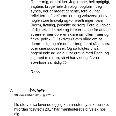
Det er mig, der takker. Jeg kunne, helt oprigtigt,
sagtens bruge hele din blog i bogform. Jeg
synes, der er meget at hente, fordi du har
reflekteret så velformuleret og velovervejet over
nogle store livsvalg og -omvæltninger: barn
(børn), flytning, jobskifte og sorg. Fordi du giver
af dig selv i det hele og ikke er bange for at tage
svære emner op eller skrive om dilemmaer og
f.eks. politik. Du skriver (sjovt) både om at
dumme dig, og når du har brug for at råbe hurra
over dine successer. Og så fulgtes vi så
nogenlunde ad, da du var gravid med Frida, og
jeg med min søn, så vi har vist også været
søvnløse samtidig 😉
Reply
Michelle
30. december 2017 @ 02:02
Du skriver så levende og jeg kan næsten fysisk mærke,
hvordan “bøvlet” i 2017 har manifesteret sig fysisk hos
dig.