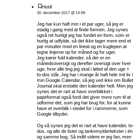
Heidi
30. december 2017 @ 14:06
Jeg har kun haft min i et par uger, så jeg er
stadig i gang med at finde formen. Jeg synes
også ret hurtigt jeg har fundet en form, som er
hurtig at udfylde, så det ikke tager mere end et
par minutter med en lineal og en kuglepen at
tegne linjerne op for måned og for uger.
Jeg kører fuld kalender, så der er en
månedsoversigt og derefter oversigt over hver
uge, hvor alle ting jeg skal i løbet af den uge +
to-dos står. Jeg har i mange år haft hele mit liv i
min Google Calendar, så jeg ved ikke om Bullet
Journal skal erstatte den kalender helt. Men jeg
synes det er rart at have overblikket i
papirformat også fordi det giver mere rum til at
udforme det, som jeg har brug for, for at kunne
have et overblik i stedet for i rammerne, som
Google tilbyder.
Og så synes jeg det er rart at have kalender, to-
dos, og alle de lister og tankemyldertekster i én
og samme bog. Så indtil videre er jeg fan, men