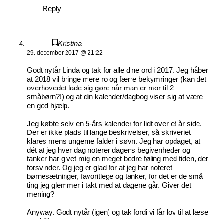
Reply
Kristina
29. december 2017 @ 21:22
Godt nytår Linda og tak for alle dine ord i 2017. Jeg håber
at 2018 vil bringe mere ro og færre bekymringer (kan det
overhovedet lade sig gøre når man er mor til 2
småbørn?!) og at din kalender/dagbog viser sig at være
en god hjælp.
Jeg købte selv en 5-års kalender for lidt over et år side.
Der er ikke plads til lange beskrivelser, så skriveriet
klares mens ungerne falder i søvn. Jeg har opdaget, at
dét at jeg hver dag noterer dagens begivenheder og
tanker har givet mig en meget bedre føling med tiden, der
forsvinder. Og jeg er glad for at jeg har noteret
børnesætninger, favoritlege og tanker, for det er de små
ting jeg glemmer i takt med at dagene går. Giver det
mening?
Anyway. Godt nytår (igen) og tak fordi vi får lov til at læse