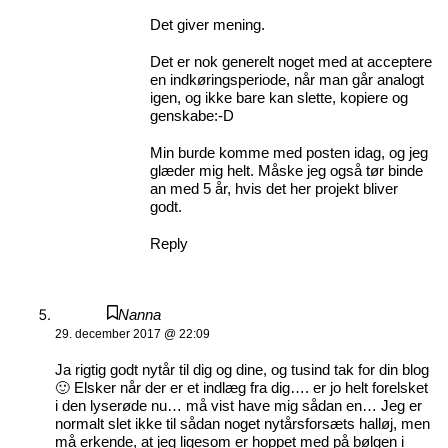
Det giver mening.
Det er nok generelt noget med at acceptere
en indkøringsperiode, når man går analogt
igen, og ikke bare kan slette, kopiere og
genskabe:-D
Min burde komme med posten idag, og jeg
glæder mig helt. Måske jeg også tør binde
an med 5 år, hvis det her projekt bliver
godt.
Reply
Nanna
29. december 2017 @ 22:09
Ja rigtig godt nytår til dig og dine, og tusind tak for din blog
🙂 Elsker når der er et indlæg fra dig…. er jo helt forelsket
i den lyserøde nu… må vist have mig sådan en… Jeg er
normalt slet ikke til sådan noget nytårsforsæts halløj, men
må erkende, at jeg ligesom er hoppet med på bølgen i