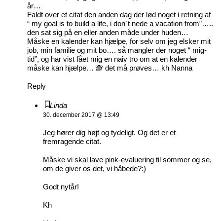
år…
Faldt over et citat den anden dag der lød noget i retning af
“ my goal is to build a life, i don`t nede a vacation from”…..
den sat sig på en eller anden måde under huden…
Måske en kalender kan hjælpe, for selv om jeg elsker mit
job, min familie og mit bo…. så mangler der noget “ mig-
tid”, og har vist fået mig en naiv tro om at en kalender
måske kan hjælpe… 🙈 det må prøves… kh Nanna
Reply
Linda
30. december 2017 @ 13:49
Jeg hører dig højt og tydeligt. Og det er et
fremragende citat.
Måske vi skal lave pink-evaluering til sommer og se,
om de giver os det, vi håbede?:)
Godt nytår!
Kh