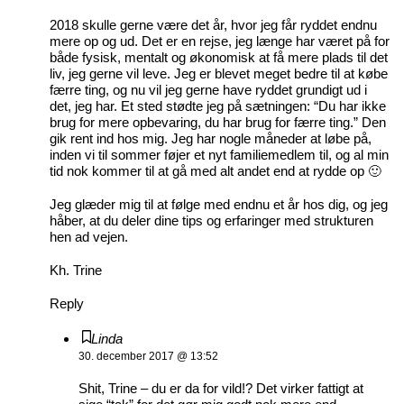
2018 skulle gerne være det år, hvor jeg får ryddet endnu
mere op og ud. Det er en rejse, jeg længe har været på for
både fysisk, mentalt og økonomisk at få mere plads til det
liv, jeg gerne vil leve. Jeg er blevet meget bedre til at købe
færre ting, og nu vil jeg gerne have ryddet grundigt ud i
det, jeg har. Et sted stødte jeg på sætningen: “Du har ikke
brug for mere opbevaring, du har brug for færre ting.” Den
gik rent ind hos mig. Jeg har nogle måneder at løbe på,
inden vi til sommer føjer et nyt familiemedlem til, og al min
tid nok kommer til at gå med alt andet end at rydde op 🙂
Jeg glæder mig til at følge med endnu et år hos dig, og jeg
håber, at du deler dine tips og erfaringer med strukturen
hen ad vejen.
Kh. Trine
Reply
Linda
30. december 2017 @ 13:52
Shit, Trine – du er da for vild!? Det virker fattigt at