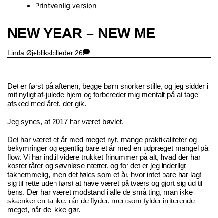
Printvenlig version
Close
NEW YEAR – NEW ME
Menu
Linda
Øjebliksbilleder
26
Det er først på aftenen, begge børn snorker stille, og jeg sidder i
mit nyligt af-julede hjem og forbereder mig mentalt på at tage
afsked med året, der gik.
Jeg synes, at 2017 har været bøvlet.
Det har været et år med meget nyt, mange praktikaliteter og
bekymringer og egentlig bare et år med en udpræget mangel på
flow. Vi har indtil videre trukket frinummer på alt, hvad der har
kostet tårer og søvnløse nætter, og for det er jeg inderligt
taknemmelig, men det føles som et år, hvor intet bare har lagt
sig til rette uden først at have været på tværs og gjort sig ud til
bens. Der har været modstand i alle de små ting, man ikke
skænker en tanke, når de flyder, men som fylder irriterende
meget, når de ikke gør.