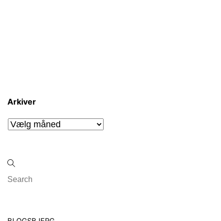
Arkiver
Arkiver
Back