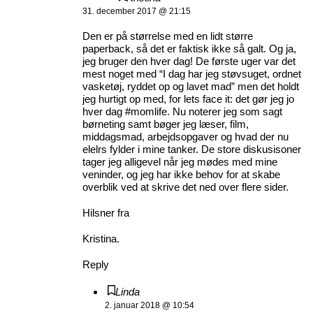
31. december 2017 @ 21:15
Den er på størrelse med en lidt større
paperback, så det er faktisk ikke så galt. Og ja,
jeg bruger den hver dag! De første uger var det
mest noget med “I dag har jeg støvsuget, ordnet
vasketøj, ryddet op og lavet mad” men det holdt
jeg hurtigt op med, for lets face it: det gør jeg jo
hver dag #momlife. Nu noterer jeg som sagt
børneting samt bøger jeg læser, film,
middagsmad, arbejdsopgaver og hvad der nu
elelrs fylder i mine tanker. De store diskusisoner
tager jeg alligevel når jeg mødes med mine
veninder, og jeg har ikke behov for at skabe
overblik ved at skrive det ned over flere sider.
Hilsner fra
Kristina.
Reply
Linda
2. januar 2018 @ 10:54