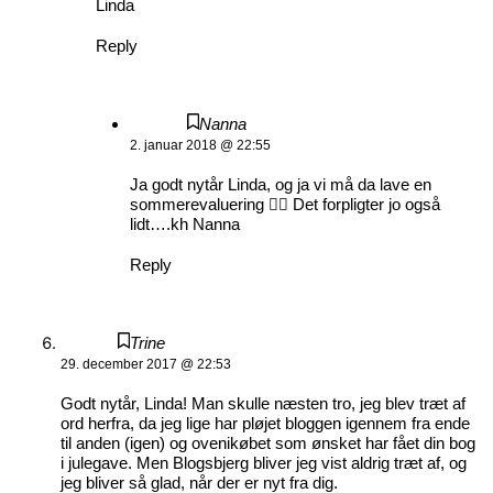
Linda
Reply
Nanna
2. januar 2018 @ 22:55
Ja godt nytår Linda, og ja vi må da lave en
sommerevaluering 👍🏻 Det forpligter jo også
lidt….kh Nanna
Reply
Trine
29. december 2017 @ 22:53
Godt nytår, Linda! Man skulle næsten tro, jeg blev træt af
ord herfra, da jeg lige har pløjet bloggen igennem fra ende
til anden (igen) og ovenikøbet som ønsket har fået din bog
i julegave. Men Blogsbjerg bliver jeg vist aldrig træt af, og
jeg bliver så glad, når der er nyt fra dig.