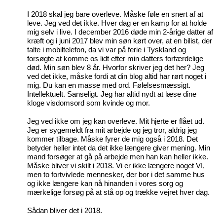
I 2018 skal jeg bare overleve. Måske føle en snert af at
leve. Jeg ved det ikke. Hver dag er en kamp for at holde
mig selv i live. I december 2016 døde min 2-årige datter af
kræft og i juni 2017 blev min søn kørt over, at en bilist, der
talte i mobiltelefon, da vi var på ferie i Tyskland og
forsøgte at komme os lidt efter min datters forfærdelige
død. Min søn blev 8 år. Hvorfor skriver jeg det her? Jeg
ved det ikke, måske fordi at din blog altid har rørt noget i
mig. Du kan en masse med ord. Følelsesmæssigt.
Intellektuelt. Sanseligt. Jeg har altid nydt at læse dine
kloge visdomsord som kvinde og mor.
Jeg ved ikke om jeg kan overleve. Mit hjerte er flået ud.
Jeg er sygemeldt fra mit arbejde og jeg tror, aldrig jeg
kommer tilbage. Måske fyrer de mig også i 2018. Det
betyder heller intet da det ikke længere giver mening. Min
mand forsøger at gå på arbejde men han kan heller ikke.
Måske bliver vi skilt i 2018. Vi er ikke længere noget VI,
men to fortvivlede mennesker, der bor i det samme hus
og ikke længere kan nå hinanden i vores sorg og
mærkelige forsøg på at stå op og trække vejret hver dag.
Sådan bliver det i 2018.