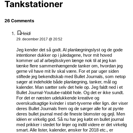
Tankstationer
26 Comments
Heidi
29. december 2017 @ 20:52
Jeg kender det så godt. Al planlægningslyst og de gode
intentioner dukker op i juledagene, hvor mit hoved
kommer ud af arbejdsskyen længe nok til at jeg kan
tænke flere sammenhængende tanker om, hvordan jeg
gerne vil have mit liv skal være. For et par uger siden
stiftede jeg bekendtskab med Bullet Journals, som netop
søger at indeholde både planlægning, tanker, mål og
kalender. Man sætter selv det hele op. Jeg faldt ned i et
Bullet Journal-Youtube-rabbit hole. Og det er ikke sundt.
For det er næsten udelukkende kreative og
overskudsagtige kvinder i start-tyverne eller lign. der viser
deres Bullet Journals frem og de sørger alle for at pynte
deres bullet journal med de fineste blomster og gejl. Men
idéen er virkelig god. Så nu har jeg købt en bullet journal
med prikker i stedet for linjer og indtil videre er det virkelig
smart. Alle lister, kalender, ønsker for 2018 etc., er