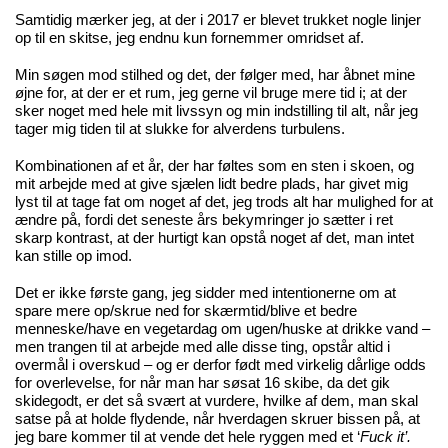
Samtidig mærker jeg, at der i 2017 er blevet trukket nogle linjer
op til en skitse, jeg endnu kun fornemmer omridset af.
Min søgen mod stilhed og det, der følger med, har åbnet mine
øjne for, at der er et rum, jeg gerne vil bruge mere tid i; at der
sker noget med hele mit livssyn og min indstilling til alt, når jeg
tager mig tiden til at slukke for alverdens turbulens.
Kombinationen af et år, der har føltes som en sten i skoen, og
mit arbejde med at give sjælen lidt bedre plads, har givet mig
lyst til at tage fat om noget af det, jeg trods alt har mulighed for at
ændre på, fordi det seneste års bekymringer jo sætter i ret
skarp kontrast, at der hurtigt kan opstå noget af det, man intet
kan stille op imod.
Det er ikke første gang, jeg sidder med intentionerne om at
spare mere op/skrue ned for skærmtid/blive et bedre
menneske/have en vegetardag om ugen/huske at drikke vand –
men trangen til at arbejde med alle disse ting, opstår altid i
overmål i overskud – og er derfor født med virkelig dårlige odds
for overlevelse, for når man har søsat 16 skibe, da det gik
skidegodt, er det så svært at vurdere, hvilke af dem, man skal
satse på at holde flydende, når hverdagen skruer bissen på, at
jeg bare kommer til at vende det hele ryggen med et ‘
Fuck it’.