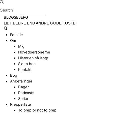
Skip
to
content
Menu
BLOGSBJERG
LIDT BEDRE END ANDRE GODE KOSTE
Search
Forside
Om
Mig
Hovedpersonerne
Historien så langt
Siden her
Kontakt
Bog
Anbefalinger
Bøger
Podcasts
Serier
Prepperliste
To prep or not to prep