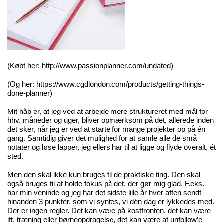
(Købt her:
http://www.passionplanner.com/undated)
(Og her:
https://www.cgdlondon.com/products/getting-things-
done-planner)
Mit håb er, at jeg ved at arbejde mere struktureret med mål for
hhv. måneder og uger, bliver opmærksom på det, allerede inden
det sker, når jeg er ved at starte for mange projekter op på én
gang. Samtidig giver det mulighed for at samle alle de små
notater og løse lapper, jeg ellers har til at ligge og flyde overalt, ét
sted.
Men den skal ikke kun bruges til de praktiske ting. Den skal
også bruges til at holde fokus på det, der gør mig glad. F.eks.
har min veninde og jeg har det sidste lille år hver aften sendt
hinanden 3 punkter, som vi syntes, vi dén dag er lykkedes med.
Der er ingen regler. Det kan være på kostfronten, det kan være
ift. træning eller børneopdragelse, det kan være at unfollow’e