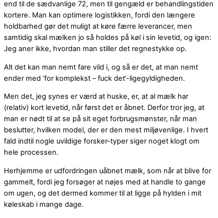
end til de sædvanlige 72, men til gengæld er behandlingstiden
kortere. Man kan optimere logistikken, fordi den længere
holdbarhed gør det muligt at køre færre leverancer, men
samtidig skal mælken jo så holdes på køl i sin levetid, og igen:
Jeg aner ikke, hvordan man stiller det regnestykke op.
Alt det kan man nemt fare vild i, og så er det, at man nemt
ender med ‘for komplekst – fuck det’-ligegyldigheden.
Men det, jeg synes er værd at huske, er, at al mælk har
(relativ) kort levetid, når først det er åbnet. Derfor tror jeg, at
man er nødt til at se på sit eget forbrugsmønster, når man
beslutter, hvilken model, der er den mest miljøvenlige. I hvert
fald indtil nogle uvildige forsker-typer siger noget klogt om
hele processen.
Herhjemme er udfordringen uåbnet mælk, som når at blive for
gammelt, fordi jeg forsøger at nøjes med at handle to gange
om ugen, og det dermed kommer til at ligge på hylden i mit
køleskab i mange dage.