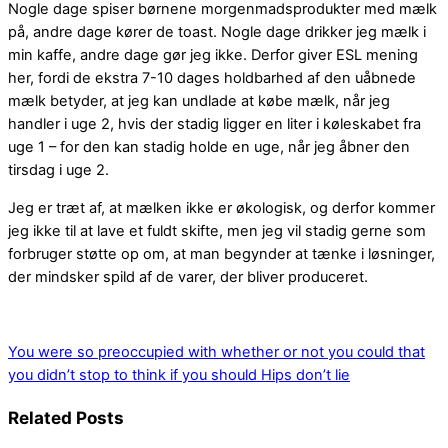
Nogle dage spiser børnene morgenmadsprodukter med mælk
på, andre dage kører de toast. Nogle dage drikker jeg mælk i
min kaffe, andre dage gør jeg ikke. Derfor giver ESL mening
her, fordi de ekstra 7-10 dages holdbarhed af den uåbnede
mælk betyder, at jeg kan undlade at købe mælk, når jeg
handler i uge 2, hvis der stadig ligger en liter i køleskabet fra
uge 1 – for den kan stadig holde en uge, når jeg åbner den
tirsdag i uge 2.
Jeg er træt af, at mælken ikke er økologisk, og derfor kommer
jeg ikke til at lave et fuldt skifte, men jeg vil stadig gerne som
forbruger støtte op om, at man begynder at tænke i løsninger,
der mindsker spild af de varer, der bliver produceret.
You were so preoccupied with whether or not you could that
you didn’t stop to think if you should
Hips don’t lie
Related Posts