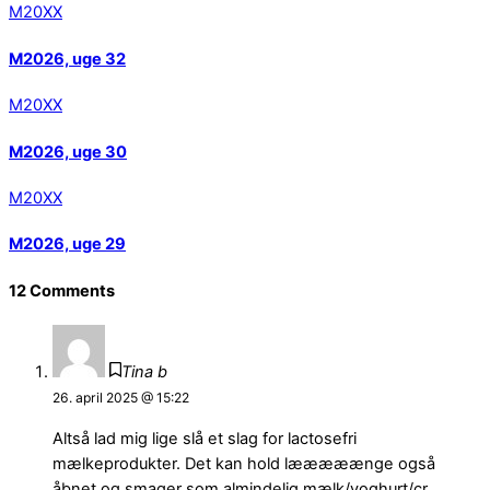
M20XX
M2026, uge 32
M20XX
M2026, uge 30
M20XX
M2026, uge 29
12 Comments
Tina b
26. april 2025 @ 15:22
Altså lad mig lige slå et slag for lactosefri
mælkeprodukter. Det kan hold lææææænge også
åbnet og smager som almindelig mælk/yoghurt/cr