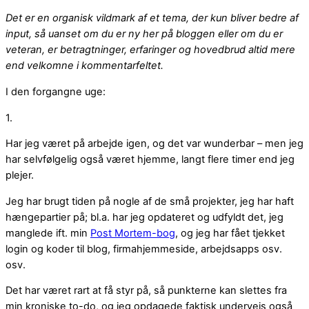
Det er en organisk vildmark af et tema, der kun bliver bedre af
input, så uanset om du er ny her på bloggen eller om du er
veteran, er betragtninger, erfaringer og hovedbrud altid mere
end velkomne i kommentarfeltet.
I den forgangne uge:
1.
Har jeg været på arbejde igen, og det var wunderbar – men jeg
har selvfølgelig også været hjemme, langt flere timer end jeg
plejer.
Jeg har brugt tiden på nogle af de små projekter, jeg har haft
hængepartier på; bl.a. har jeg opdateret og udfyldt det, jeg
manglede ift. min
Post Mortem-bog
, og jeg har fået tjekket
login og koder til blog, firmahjemmeside, arbejdsapps osv.
osv.
Det har været rart at få styr på, så punkterne kan slettes fra
min kroniske to-do, og jeg opdagede faktisk undervejs også