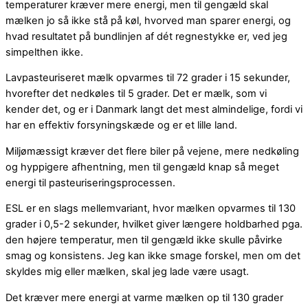
temperaturer kræver mere energi, men til gengæld skal
mælken jo så ikke stå på køl, hvorved man sparer energi, og
hvad resultatet på bundlinjen af dét regnestykke er, ved jeg
simpelthen ikke.
Lavpasteuriseret mælk opvarmes til 72 grader i 15 sekunder,
hvorefter det nedkøles til 5 grader. Det er mælk, som vi
kender det, og er i Danmark langt det mest almindelige, fordi vi
har en effektiv forsyningskæde og er et lille land.
Miljømæssigt kræver det flere biler på vejene, mere nedkøling
og hyppigere afhentning, men til gengæld knap så meget
energi til pasteuriseringsprocessen.
ESL er en slags mellemvariant, hvor mælken opvarmes til 130
grader i 0,5-2 sekunder, hvilket giver længere holdbarhed pga.
den højere temperatur, men til gengæld ikke skulle påvirke
smag og konsistens. Jeg kan ikke smage forskel, men om det
skyldes mig eller mælken, skal jeg lade være usagt.
Det kræver mere energi at varme mælken op til 130 grader