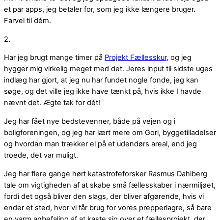
et par apps, jeg betaler for, som jeg ikke længere bruger.
Farvel til dém.
2.
Har jeg brugt mange timer på
Projekt Fællesskur
, og jeg
hygger mig virkelig meget med det. Jeres input til sidste uges
indlæg har gjort, at jeg nu har fundet nogle fonde, jeg kan
søge, og det ville jeg ikke have tænkt på, hvis ikke I havde
nævnt det. Ægte tak for dét!
Jeg har fået nye bedstevenner, både på vejen og i
boligforeningen, og jeg har lært mere om Gori, byggetilladelser
og hvordan man trækker el på et udendørs areal, end jeg
troede, det var muligt.
Jeg har flere gange hørt katastrofeforsker Rasmus Dahlberg
tale om vigtigheden af at skabe små fællesskaber i nærmiljøet,
fordi det også bliver den slags, der bliver afgørende, hvis vi
ender et sted, hvor vi får brug for vores prepperlagre, så bare
en varm anbefaling af at kaste sig over et fællesprojekt, der