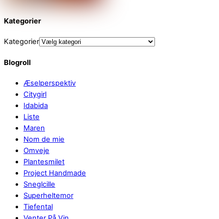
Kategorier
Kategorier
Blogroll
Æselperspektiv
Citygirl
Idabida
Liste
Maren
Nom de mie
Omveje
Plantesmilet
Project Handmade
Sneglcille
Superheltemor
Tiefental
Venter På Vin