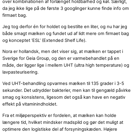
over kombinationen af forlænget holdbarhed og køl. Særligt,
da jeg ikke lige på de første 3 googlinger kunne finde info om
firmaet bag.
Jeg tog derfor én for holdet og bestilte en liter, og nu har jeg
både smagt mælken og fundet ud af lidt mere om firmaet bag
og konceptet ‘ESL’ (Extended Shelf Life).
Nora er hollandsk, men det viser sig, at mælken er tappet i
Sverige for Geia Group, og den er varmebehandlet på en
måde, der ligger lige i mellem UHT (ultra high temperature) og
lavpasteurisering.
Ved UHT-behandling opvarmes mælken til 135 grader i 3-5
sekunder. Det udrydder bakterier, men kan til gengæld påvirke
smag og konsistens, ligesom det også kan have en negativ
effekt på vitaminindholdet.
Fra et miljøperspektiv er fordelen, at mælken kan holde
længere tid, hvilket mindsker madspild og gør det muligt at
optimere den logistiske del af forsyningskæden. Højere