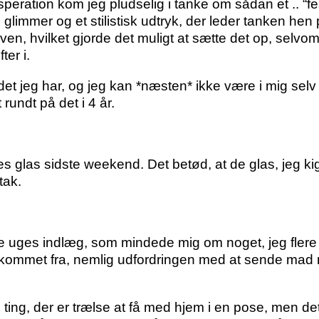
eration kom jeg pludselig i tanke om sådan et .. “fes
glimmer og et stilistisk udtryk, der leder tanken hen 
oven, hvilket gjorde det muligt at sætte det op, sel
ter i.
 det jeg har, og jeg kan *næsten* ikke være i mig selv 
 rundt på det i 4 år.
es glas sidste weekend. Det betød, at de glas, jeg 
 tak.
e uges indlæg, som mindede mig om noget, jeg flere g
r kommet fra, nemlig udfordringen med at sende ma
ting, der er trælse at få med hjem i en pose, men det