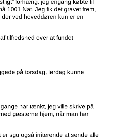
tligt” forhæng, jeg engang købte til
på 1001 Nat. Jeg fik det gravet frem,
vom der ved hoveddøren kun er en
af tilfredshed over at fundet
kiggede på torsdag, lørdag kunne
ange har tænkt, jeg ville skrive på
d med gæsterne hjem, når man har
 er sgu også irriterende at sende alle