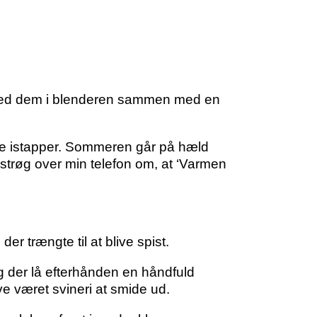
 smed dem i blenderen sammen med en
klede istapper. Sommeren går på hæld
 strøg over min telefon om, at ‘Varmen
er trængte til at blive spist.
og der lå efterhånden en håndfuld
ave været svineri at smide ud.