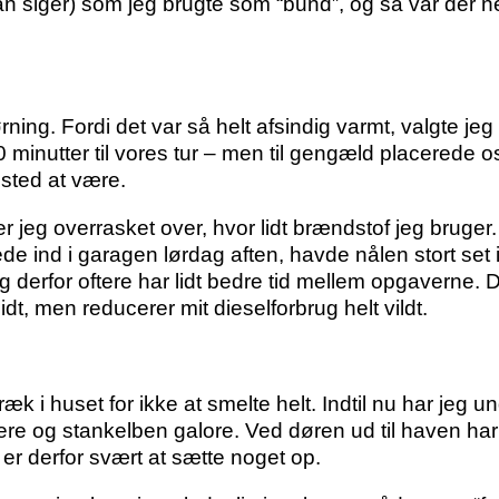
an siger) som jeg brugte som “bund”, og så var der
ning. Fordi det var så helt afsindig varmt, valgte jeg
 minutter til vores tur – men til gengæld placerede o
 sted at være.
r jeg overrasket over, hvor lidt brændstof jeg bruger. 
lede ind i garagen lørdag aften, havde nålen stort set i
g derfor oftere har lidt bedre tid mellem opgaverne. 
idt, men reducerer mit dieselforbrug helt vildt.
k i huset for ikke at smelte helt. Indtil nu har jeg un
re og stankelben galore. Ved døren ud til haven har
 er derfor svært at sætte noget op.