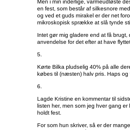
Men i min inderlige, varmeudløste desp
en fest, som består af silkesnore med 
og ved et guds mirakel er der net for
mikroskopisk sprække at slå tynde stif
Intet gør mig gladere end at få brugt,
anvendelse for det efter at have flyttet
5.
Kørte Bilka pludselig 40% på alle der
købes til (næsten) halv pris. Haps og
6.
Lagde Kristine en kommentar til sidst
listen her, men som jeg hver gang e
holdt fest.
For som hun skriver, så er der mange 