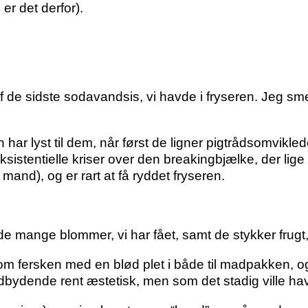
er det derfor).
 af de sidste sodavandsis, vi havde i fryseren. Jeg
en har lyst til dem, når først de ligner pigtrådsomvi
ksistentielle kriser over den breakingbjælke, der lige
mand), og er rart at få ryddet fryseren.
 de mange blommer, vi har fået, samt de stykker frugt, d
nsom fersken med en blød plet i både til madpakken, 
 indbydende rent æstetisk, men som det stadig ville h