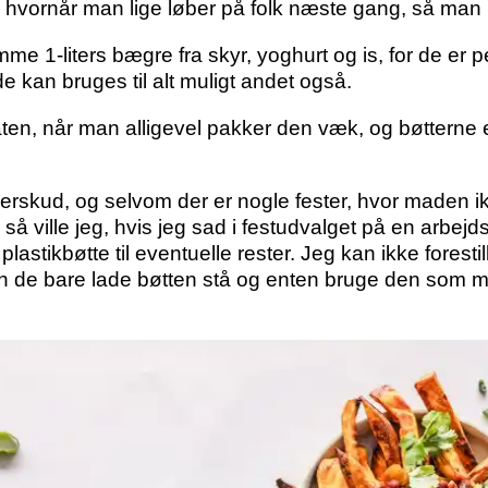
de, hvornår man lige løber på folk næste gang, så man
e 1-liters bægre fra skyr, yoghurt og is, for de er pe
 de kan bruges til alt muligt andet også.
laten, når man alligevel pakker den væk, og bøtterne
verskud, og selvom der er nogle fester, hvor maden i
så ville jeg, hvis jeg sad i festudvalget på en arbej
astikbøtte til eventuelle rester. Jeg kan ikke forestil
n, kan de bare lade bøtten stå og enten bruge den so