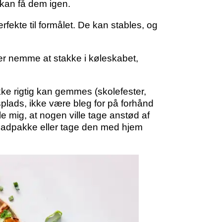
 kan få dem igen.
rfekte til formålet. De kan stables, og
 er nemme at stakke i køleskabet,
kke rigtig kan gemmes (skolefester,
dsplads, ikke være bleg for på forhånd
le mig, at nogen ville tage anstød af
m madpakke eller tage den med hjem