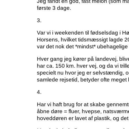
Jeg fandt en god, fast melon (som m
første 3 dage.
3.
Var vi i weekenden til fødselsdag i Hør
Horsens, hvilket tidsmæssigt lagde 20
var det nok det *mindst* ubehagelige
Hver gang jeg kører på landevej, blive
har ca. 150 km. hver vej, og da vi tril
specielt nu hvor jeg er selvstændig, o
samlede rejsetid, betyder ofte meget l
4.
Har vi haft brug for at skabe gennemtræ
åbne døre = fluer, hvepse, natsværme
hoveddøren er lavet af plastik, og det