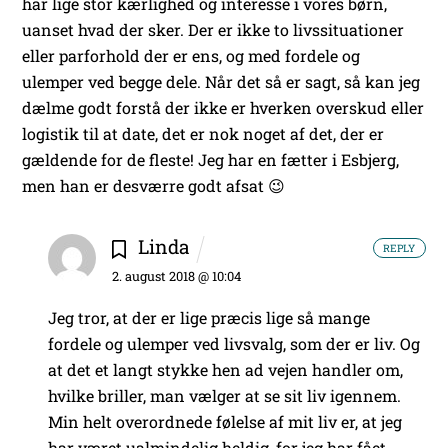
har lige stor kærlighed og interesse i vores børn,
uanset hvad der sker.
Der er ikke to livssituationer
eller parforhold der er ens, og med fordele og
ulemper ved begge dele. Når det så er sagt, så kan jeg
dælme godt forstå der ikke er hverken overskud eller
logistik til at date, det er nok noget af det, der er
gældende for de fleste! Jeg har en fætter i Esbjerg,
men han er desværre godt afsat 😉
Linda
REPLY
2. august 2018 @ 10:04
Jeg tror, at der er lige præcis lige så mange
fordele og ulemper ved livsvalg, som der er liv. Og
at det et langt stykke hen ad vejen handler om,
hvilke briller, man vælger at se sit liv igennem.
Min helt overordnede følelse af mit liv er, at jeg
har været ualmindelig heldig, for jeg har fået