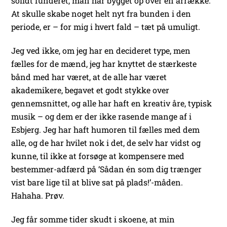
solidt funderet, man har bygget op over en årrække.
At skulle skabe noget helt nyt fra bunden i den
periode, er – for mig i hvert fald – tæt på umuligt.
Jeg ved ikke, om jeg har en decideret type, men
fælles for de mænd, jeg har knyttet de stærkeste
bånd med har været, at de alle har været
akademikere, begavet et godt stykke over
gennemsnittet, og alle har haft en kreativ åre, typisk
musik – og dem er der ikke rasende mange af i
Esbjerg. Jeg har haft humoren til fælles med dem
alle, og de har hvilet nok i det, de selv har vidst og
kunne, til ikke at forsøge at kompensere med
bestemmer-adfærd på ‘Sådan én som dig trænger
vist bare lige til at blive sat på plads!’-måden.
Hahaha. Prøv.
Jeg får somme tider skudt i skoene, at min