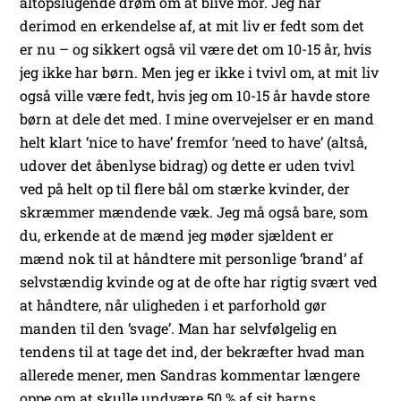
altopslugende drøm om at blive mor. Jeg har
derimod en erkendelse af, at mit liv er fedt som det
er nu – og sikkert også vil være det om 10-15 år, hvis
jeg ikke har børn. Men jeg er ikke i tvivl om, at mit liv
også ville være fedt, hvis jeg om 10-15 år havde store
børn at dele det med.
I mine overvejelser er en mand
helt klart ‘nice to have’ fremfor ‘need to have’ (altså,
udover det åbenlyse bidrag) og dette er uden tvivl
ved på helt op til flere bål om stærke kvinder, der
skræmmer mændende væk. Jeg må også bare, som
du, erkende at de mænd jeg møder sjældent er
mænd nok til at håndtere mit personlige ‘brand’ af
selvstændig kvinde og at de ofte har rigtig svært ved
at håndtere, når uligheden i et parforhold gør
manden til den ‘svage’.
Man har selvfølgelig en
tendens til at tage det ind, der bekræfter hvad man
allerede mener, men Sandras kommentar længere
oppe om at skulle undvære 50 % af sit barns