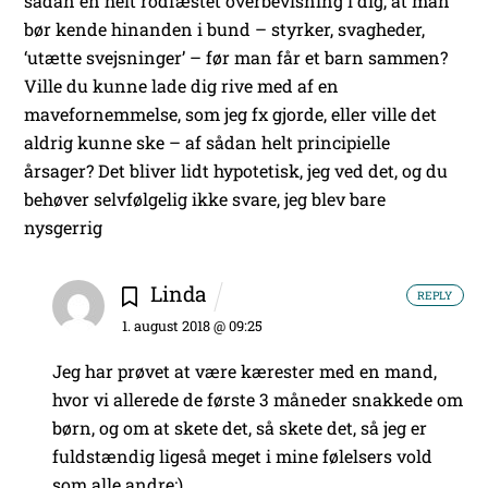
sådan en helt rodfæstet overbevisning i dig, at man
bør kende hinanden i bund – styrker, svagheder,
‘utætte svejsninger’ – før man får et barn sammen?
Ville du kunne lade dig rive med af en
mavefornemmelse, som jeg fx gjorde, eller ville det
aldrig kunne ske – af sådan helt principielle
årsager? Det bliver lidt hypotetisk, jeg ved det, og du
behøver selvfølgelig ikke svare, jeg blev bare
nysgerrig
Linda
REPLY
1. august 2018 @ 09:25
Jeg har prøvet at være kærester med en mand,
hvor vi allerede de første 3 måneder snakkede om
børn, og om at skete det, så skete det, så jeg er
fuldstændig ligeså meget i mine følelsers vold
som alle andre:)