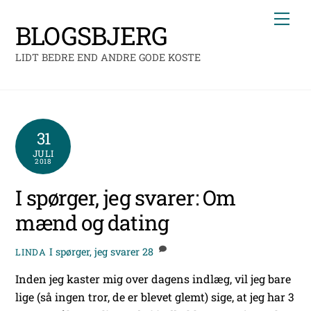
Skip
Me
to
BLOGSBJERG
content
LIDT BEDRE END ANDRE GODE KOSTE
31
JULI
2018
I spørger, jeg svarer: Om
mænd og dating
I spørger, jeg svarer
28
LINDA
Inden jeg kaster mig over dagens indlæg, vil jeg bare
lige (så ingen tror, de er blevet glemt) sige, at jeg har 3