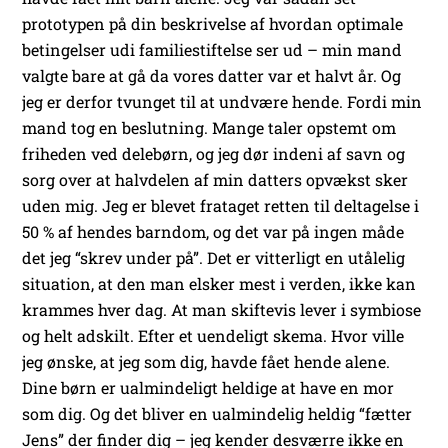
prototypen på din beskrivelse af hvordan optimale
betingelser udi familiestiftelse ser ud – min mand
valgte bare at gå da vores datter var et halvt år. Og
jeg er derfor tvunget til at undvære hende. Fordi min
mand tog en beslutning. Mange taler opstemt om
friheden ved delebørn, og jeg dør indeni af savn og
sorg over at halvdelen af min datters opvækst sker
uden mig. Jeg er blevet frataget retten til deltagelse i
50 % af hendes barndom, og det var på ingen måde
det jeg “skrev under på”. Det er vitterligt en utålelig
situation, at den man elsker mest i verden, ikke kan
krammes hver dag. At man skiftevis lever i symbiose
og helt adskilt. Efter et uendeligt skema. Hvor ville
jeg ønske, at jeg som dig, havde fået hende alene.
Dine børn er ualmindeligt heldige at have en mor
som dig. Og det bliver en ualmindelig heldig “fætter
Jens” der finder dig – jeg kender desværre ikke en