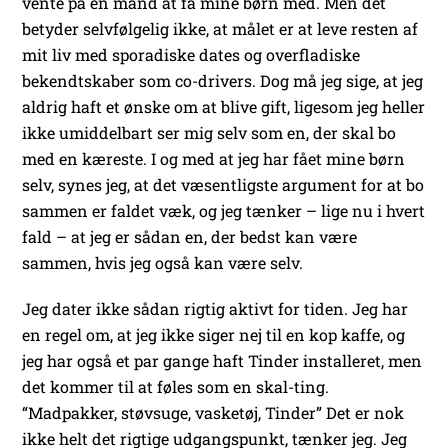
vente på en mand at få mine børn med. Men det
betyder selvfølgelig ikke, at målet er at leve resten af
mit liv med sporadiske dates og overfladiske
bekendtskaber som co-drivers. Dog må jeg sige, at jeg
aldrig haft et ønske om at blive gift, ligesom jeg heller
ikke umiddelbart ser mig selv som en, der skal bo
med en kæreste. I og med at jeg har fået mine børn
selv, synes jeg, at det væsentligste argument for at bo
sammen er faldet væk, og jeg tænker – lige nu i hvert
fald – at jeg er sådan en, der bedst kan være
sammen, hvis jeg også kan være selv.
Jeg dater ikke sådan rigtig aktivt for tiden. Jeg har
en regel om, at jeg ikke siger nej til en kop kaffe, og
jeg har også et par gange haft Tinder installeret, men
det kommer til at føles som en skal-ting.
“Madpakker, støvsuge, vasketøj, Tinder” Det er nok
ikke helt det rigtige udgangspunkt, tænker jeg. Jeg