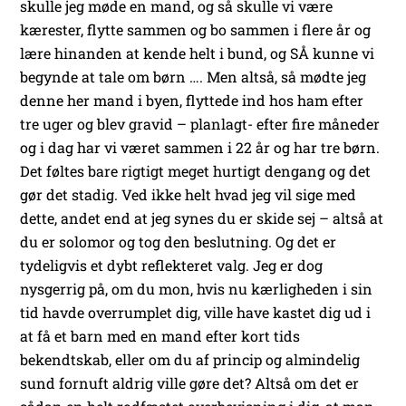
skulle jeg møde en mand, og så skulle vi være
kærester, flytte sammen og bo sammen i flere år og
lære hinanden at kende helt i bund, og SÅ kunne vi
begynde at tale om børn …. Men altså, så mødte jeg
denne her mand i byen, flyttede ind hos ham efter
tre uger og blev gravid – planlagt- efter fire måneder
og i dag har vi været sammen i 22 år og har tre børn.
Det føltes bare rigtigt meget hurtigt dengang og det
gør det stadig. Ved ikke helt hvad jeg vil sige med
dette, andet end at jeg synes du er skide sej – altså at
du er solomor og tog den beslutning. Og det er
tydeligvis et dybt reflekteret valg. Jeg er dog
nysgerrig på, om du mon, hvis nu kærligheden i sin
tid havde overrumplet dig, ville have kastet dig ud i
at få et barn med en mand efter kort tids
bekendtskab, eller om du af princip og almindelig
sund fornuft aldrig ville gøre det? Altså om det er