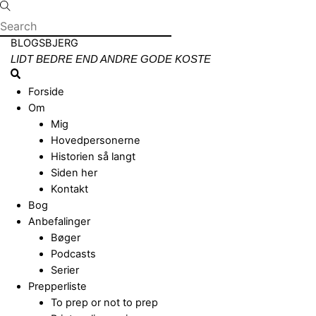
Skip
to
content
Menu
BLOGSBJERG
LIDT BEDRE END ANDRE GODE KOSTE
Search
Forside
Om
Mig
Hovedpersonerne
Historien så langt
Siden her
Kontakt
Bog
Anbefalinger
Bøger
Podcasts
Serier
Prepperliste
To prep or not to prep