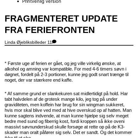
Printvenlig version
Close
FRAGMENTERET UPDATE
Menu
FRA FERIEFRONTEN
Linda
Øjebliksbilleder
11
* Første uge af ferien er gået, og jeg ville virkelig ønske, at
alkohol og amning var kompatible. For med 4-6 timers søvn i
døgnet, fordelt på 2-3 portioner, kunne jeg godt snart trænge til
noget, der var stærkere end kaffe.
* Af samme grund er slankekuren sat midlertidigt på hold. Har
tabt halvdelen af de grotesk mange kilo, jeg tog på under
graviditeten, men koffein har brug for sin wingman sukkeret,
hvis mor skal blive ved med at hive overskud op af hatten. Man
kunne sagtens indvende, at man kunne hjælpe sig selv meget
bedre med sund og fiberrig kost, fordi kroppen så ikke oveni
massivt søvnunderskud skulle forsøge at rette op på de K3-
skader man oralt påfører sig selv. Det er sandt. Og det kommer
ikke til at ske.