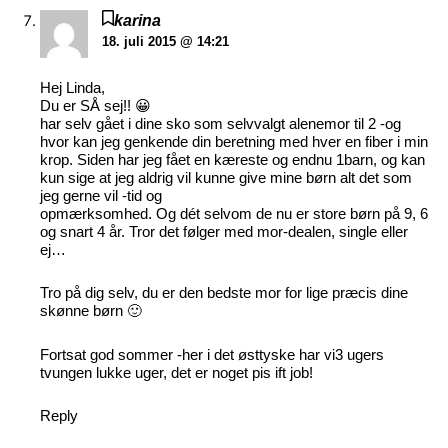
karina
18. juli 2015 @ 14:21
Hej Linda,
Du er SÅ sej!! 😀
har selv gået i dine sko som selvvalgt alenemor til 2 -og
hvor kan jeg genkende din beretning med hver en fiber i min
krop. Siden har jeg fået en kæreste og endnu 1barn, og kan
kun sige at jeg aldrig vil kunne give mine børn alt det som
jeg gerne vil -tid og
opmærksomhed. Og dét selvom de nu er store børn på 9, 6
og snart 4 år. Tror det følger med mor-dealen, single eller
ej…
Tro på dig selv, du er den bedste mor for lige præcis dine
skønne børn 🙂
Fortsat god sommer -her i det østtyske har vi3 ugers
tvungen lukke uger, det er noget pis ift job!
Reply