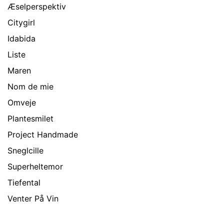
Æselperspektiv
Citygirl
Idabida
Liste
Maren
Nom de mie
Omveje
Plantesmilet
Project Handmade
Sneglcille
Superheltemor
Tiefental
Venter På Vin