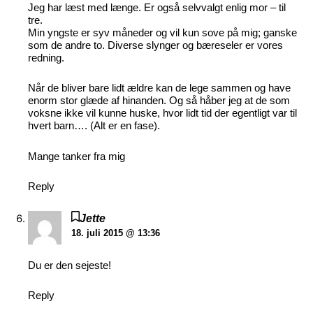
Jeg har læst med længe. Er også selvvalgt enlig mor – til
tre.
Min yngste er syv måneder og vil kun sove på mig; ganske
som de andre to. Diverse slynger og bæreseler er vores
redning.
Når de bliver bare lidt ældre kan de lege sammen og have
enorm stor glæde af hinanden. Og så håber jeg at de som
voksne ikke vil kunne huske, hvor lidt tid der egentligt var til
hvert barn…. (Alt er en fase).
Mange tanker fra mig
Reply
Jette
18. juli 2015 @ 13:36
Du er den sejeste!
Reply