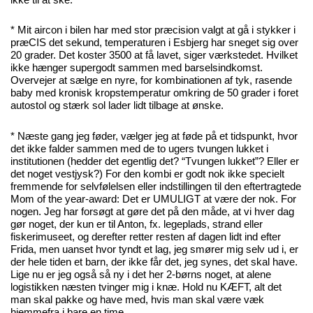
* Mit aircon i bilen har med stor præcision valgt at gå i stykker i
præCIS det sekund, temperaturen i Esbjerg har sneget sig over
20 grader. Det koster 3500 at få lavet, siger værkstedet. Hvilket
ikke hænger supergodt sammen med barselsindkomst.
Overvejer at sælge en nyre, for kombinationen af tyk, rasende
baby med kronisk kropstemperatur omkring de 50 grader i foret
autostol og stærk sol lader lidt tilbage at ønske.
* Næste gang jeg føder, vælger jeg at føde på et tidspunkt, hvor
det ikke falder sammen med de to ugers tvungen lukket i
institutionen (hedder det egentlig det? “Tvungen lukket”? Eller er
det noget vestjysk?) For den kombi er godt nok ikke specielt
fremmende for selvfølelsen eller indstillingen til den eftertragtede
Mom of the year-award: Det er UMULIGT at være der nok. For
nogen. Jeg har forsøgt at gøre det på den måde, at vi hver dag
gør noget, der kun er til Anton, fx. legeplads, strand eller
fiskerimuseet, og derefter retter resten af dagen lidt ind efter
Frida, men uanset hvor tyndt et lag, jeg smører mig selv ud i, er
der hele tiden et barn, der ikke får det, jeg synes, det skal have.
Lige nu er jeg også så ny i det her 2-børns noget, at alene
logistikken næsten tvinger mig i knæ. Hold nu KÆFT, alt det
man skal pakke og have med, hvis man skal være væk
hjemmefra i bare en time.