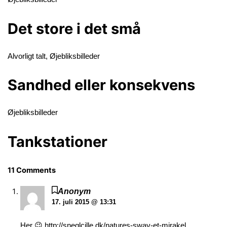
Det store i det små
Alvorligt talt
,
Øjebliksbilleder
Sandhed eller konsekvens
Øjebliksbilleder
Tankstationer
11 Comments
Anonym
17. juli 2015 @ 13:31
Her 😉
http://sneglcille.dk/natures-sway-et-mirakel