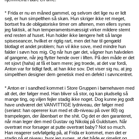
* Frida er nu en måned gammel, og selvom det lige nu er lidt
sejt, er hun simpelthen så skøn. Hun skriger ikke ret meget,
bortset fra de obligatoriske timer om aftenen, men ellers synes
jeg faktisk, at hun temperamentsmæssigt virker mildere stemt
end resten af huset. Hun holder ikke længere helt så lange
spiseseancer, hvilket er rigtig rart, men det har til gengæld
blotlagt et andet problem; hun vil ikke sove, med mindre hun
falder i søvn hos mig. Og når hun gør det, vågner hun halvdelen
af gangene, når jeg flytter hende over i liften. På den måde er det
ret sjovt (haha) at få et barn mere; jeg troede, at det var fordi,
Anton var for tidligt født, at han ikke sov. Det viser sig nu, at jeg
simpelthen designer dem genetisk med en defekt i søvncentret.
* Anton er i sandhed kommet i Store Gruppen i børnehaven med
alt det, der følger med. Han bliver så stor, og kan pludselig så
mange ting, og viljen fejler stadig ikke noget. Dog kunne jeg godt
have undværet det VANVITTIGE lydniveau, der følger med
(seriøst: han opererer kun med et db-niveau på over 80) og
trampelegen, der åbenbart er the shit. Og det er den garanteret,
når man leger den med Gustav og Nikolaj på Guldstuen. Når
overtræt mor forsøger at putte overtræt baby? Not so much.
Han reagerer selvfølgelig på, at Frida er kommet, men det er
stadig på et niveau, hvor jeg synes, at det både er rimeligt og