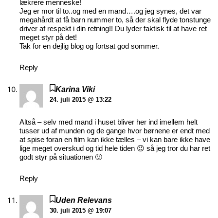
lækrere menneske!
Jeg er mor til to..og med en mand….og jeg synes, det var
megahårdt at få barn nummer to, så der skal flyde tonstunge
driver af respekt i din retning!! Du lyder faktisk til at have ret
meget styr på det!
Tak for en dejlig blog og fortsat god sommer.
Reply
Karina Viki
24. juli 2015 @ 13:22
Altså – selv med mand i huset bliver her ind imellem helt
tusser ud af munden og de gange hvor børnene er endt med
at spise foran en film kan ikke tælles – vi kan bare ikke have
lige meget overskud og tid hele tiden 😉 så jeg tror du har ret
godt styr på situationen 🙂
Reply
Uden Relevans
30. juli 2015 @ 19:07