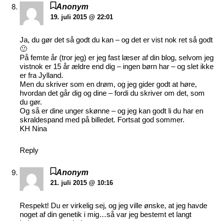
Anonym
19. juli 2015 @ 22:01
Ja, du gør det så godt du kan – og det er vist nok ret så godt
🙂
På femte år (tror jeg) er jeg fast læser af din blog, selvom jeg
vistnok er 15 år ældre end dig – ingen børn har – og slet ikke
er fra Jylland.
Men du skriver som en drøm, og jeg gider godt at høre,
hvordan det går dig og dine – fordi du skriver om det, som
du gør.
Og så er dine unger skønne – og jeg kan godt li du har en
skraldespand med på billedet. Fortsat god sommer.
KH Nina
Reply
Anonym
21. juli 2015 @ 10:16
Respekt! Du er virkelig sej, og jeg ville ønske, at jeg havde
noget af din genetik i mig…så var jeg bestemt et langt