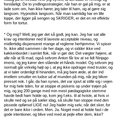
forståeligt. De to yndlingsstrategier, når han er gal på mig, er at
lade som om, han ikke hører, jeg taler til ham, og at gøre sig
langsom. Hypnotisk langsom. Når man samtidig har en lille
loppe, der ligger på sengen og SKRIGER, er det en ret effektiv
form for tortur.
* Og mig? Well, jeg gør det så godt, jeg kan. Jeg har sat alle
krav og intentioner ned til laveste acceptable niveau, og
midlertidig dispenseret mange af reglerne herhjemme. Vi spiser
fx. ikke altid sammen i de her dage, og vi sidder ikke ved
køkkenbordet i samlet flok, når vi gør det. Det vægter højere, at
alle når at få mad, også selvom Anton får lov at se lidt Ninjago
imens, og jeg kører den stående et-hånds model. Og selvom jeg
normalt går virkelig højt op i, at jeg ikke opdrager med trusler, og
at vi taler ordenligt til hinanden, må jeg bare æde, at der ind
imellem smutter en tudse ud af munden på mig, når jeg bliver
presset nok. I går, da han synes, det var sjovt at stille sig i vejen
for mig hele tiden, for at stoppe et piskeris op under trøjen på
mig, og jeg 200 gange med min mest pædagogiske stemme
havde bedt ham holde op, kom jeg f.eks. til at hvisle, at hvis vi
skulle ned og se på sæler idag, så skulle han stoppe med den
pissede opførsel LIGE nu! Jeg hader mig selv, når det sker, for
det er bare ikke i orden. Men. Ja. Noget med at holde fast i de
gode intentioner, og blive ved med at pejle efter dem, ikke?