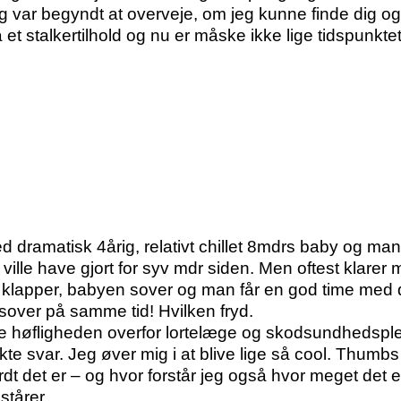
jeg var begyndt at overveje, om jeg kunne finde dig og 
 et stalkertilhold og nu er måske ikke lige tidspunkt
ramatisk 4årig, relativt chillet 8mdrs baby og mand 
ille have gjort for syv mdr siden. Men oftest klarer 
 klapper, babyen sover og man får en god time med 
over på samme tid! Hvilken fryd.
pe høfligheden overfor lortelæge og skodsundhedsplej
ekte svar. Jeg øver mig i at blive lige så cool. Thumbs
rdt det er – og hvor forstår jeg også hvor meget det 
tårer.