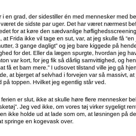
er i en grad, der sidestiller én med mennesker med b
ar været de sidste par uger. Det har været nærmest 
edet for at køre den sædvanlige høflighedsscreening
 Frida ikke vil tage en sut, var, at jeg skulle få “en 
nutter, 3 gange dagligt” og jeg bare kiggede på he
lighed for det. Eller da lægen spurgte, hvordan jeg ha
on var kort, for jeg fik så dårlig samvittighed, og hen
t at få et barn mere.” I udsovet tilstand ville jeg g
, at bjerget af selvhad i forvejen var så massivt, at j
på toppen. Hvilket jeg egentlig står ved.
 ferien er slut, ikke at skulle høre flere mennesker b
sketøj”. Jeg ved ikke, om vores tøj virker sygeligt re
en ikke holde ud at lade som om, at løsningen på de
 at springe en kogevask over.