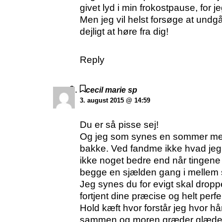
givet lyd i min frokostpause, for 
Men jeg vil helst forsøge at undgå
dejligt at høre fra dig!
Reply
cecil marie sp
3. august 2015 @ 14:59
Du er så pisse sej!
Og jeg som synes en sommer med d
bakke. Ved fandme ikke hvad jeg v
ikke noget bedre end når tingene
begge en sjælden gang i mellem s
Jeg synes du for evigt skal drop
fortjent dine præcise og helt perf
Hold kæft hvor forstår jeg hvor hå
sammen og moren græder glædes