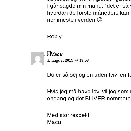
I går sagde min mand: "det er så v
hvordan de første måneders kamp g
nemmeste i verden 🙂
Reply
Macu
3. august 2015 @ 18:58
Du er så sej og en uden tvivl en f
Hvis jeg må have lov, vil jeg som 
engang og det BLIVER nemmere, d
Med stor respekt
Macu