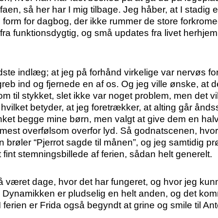
aen, så her har I mig tilbage. Jeg håber, at I stadig 
 en form for dagbog, der ikke rummer de store forkr
fra funktionsdygtig, og små updates fra livet herhjem
dste indlæg; at jeg på forhånd virkelige var nervøs for,
b ind og fjernede en af os. Og jeg ville ønske, at de
m til stykket, slet ikke var noget problem, men det vil
, hvilket betyder, at jeg foretrækker, at alting går å
ket begge mine børn, men valgt at give dem en halvd
ærmest overfølsom overfor lyd. Så godnatscenen, hvo
brøler “Pjerrot sagde til månen”, og jeg samtidig p
t fint stemningsbillede af ferien, sådan helt generelt.
å været dage, hvor det har fungeret, og hvor jeg kunn
le. Dynamikken er pludselig en helt anden, og det komm
3. I ferien er Frida også begyndt at grine og smile til An