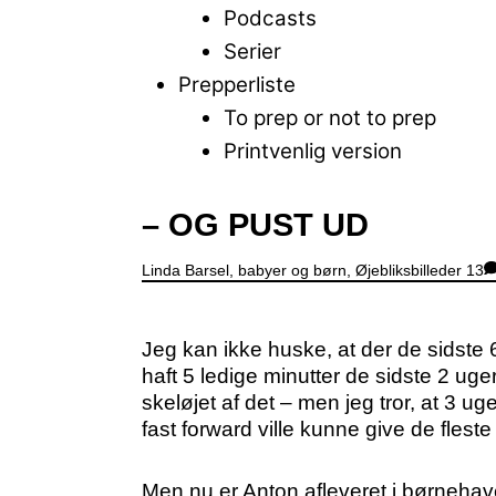
Podcasts
Serier
Prepperliste
To prep or not to prep
Printvenlig version
Close
– OG PUST UD
Menu
Linda
Barsel, babyer og børn
,
Øjebliksbilleder
13
Jeg kan ikke huske, at der de sidste 
haft 5 ledige minutter de sidste 2 uge
skeløjet af det – men jeg tror, at 3 u
fast forward ville kunne give de fles
Men nu er Anton afleveret i børnehav