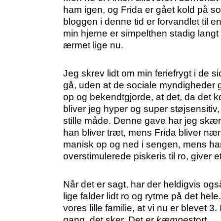
ham igen, og Frida er gået kold på sof
bloggen i denne tid er forvandlet til
min hjerne er simpelthen stadig langt 
ærmet lige nu.
Jeg skrev lidt om min feriefrygt i de si
gå, uden at de sociale myndigheder gre
op og bekendtgjorde, at det, da det ko
bliver jeg hyper og super støjsensitiv
stille måde. Denne gave har jeg skæn
han bliver træt, mens Frida bliver n
manisk op og ned i sengen, mens han 
overstimulerede piskeris til ro, giver e
Når det er sagt, har der heldigvis ogs
lige falder lidt ro og rytme på det he
vores lille familie, at vi nu er blevet 
gang, det sker. Det er
kæmpe
stort.