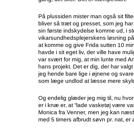
På plussiden mister man også sit filt
bliver så træt og presset, som jeg h
sin første indskydelse komme ud, i st
vikarsundhedsplejerskens løsning på, at
at komme og give Frida sutten 10 mi
havde i sit eget liv, der ville have mu
var svært for mig, at min lunte med Ant
hans projekt. Det er dig, der har valg
jeg hende bare lige i øjnene og svarede
som læge undlod at læsse mere skyld 
Og endelig glæder jeg mig til, nu hvor
er i knæ er, at “lade vasketøj være va
Monica fra Venner, men jeg kan næst
med 5 timers afbrudt søvn pr. nat, er