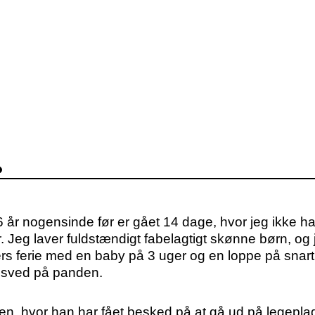
6 år nogensinde før er gået 14 dage, hvor jeg ikke ha
r. Jeg laver fuldstændigt fabelagtigt skønne børn, og
gers ferie med en baby på 3 uger og en loppe på snart 5
te sved på panden.
en, hvor han har fået besked på at gå ud på legeplad