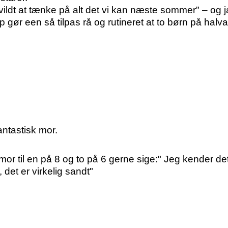
ildt at tænke på alt det vi kan næste sommer" – og ja,
ør een så tilpas rå og rutineret at to børn på halv
antastisk mor.
mor til en på 8 og to på 6 gerne sige:" Jeg kender det
et er virkelig sandt"