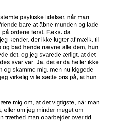
estemte psykiske lidelser, når man
befriende bare at åbne munden og lade
 på ordene først. F.eks. da
jeg kender, der ikke lugter af mælk, til
nde og bad hende nævne alle dem, hun
vde det, og jeg svarede ærligt, at det
des svar var “Ja, det er da heller ikke
å hjem og skamme mig, men nu kiggede
eg virkelig ville sætte pris på, at hun
elære mig om, at det vigtigste, når man
nt, eller om jeg minder meget om
n træthed man oparbejder over tid