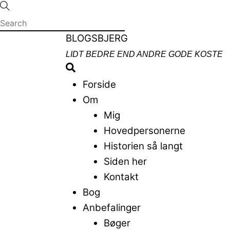
Skip
to
content
Menu
BLOGSBJERG
LIDT BEDRE END ANDRE GODE KOSTE
Search
Forside
Om
Mig
Hovedpersonerne
Historien så langt
Siden her
Kontakt
Bog
Anbefalinger
Bøger