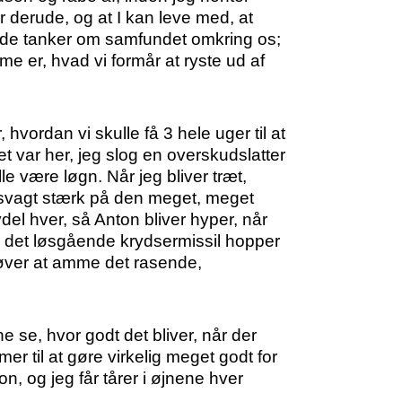
er derude, og at I kan leve med, at
omede tanker om samfundet omkring os;
me er, hvad vi formår at ryste ud af
 hvordan vi skulle få 3 hele uger til at
t var her, jeg slog en overskudslatter
le være løgn. Når jeg bliver træt,
ndssvagt stærk på den meget, meget
el hver, så Anton bliver hyper, når
r det løsgående krydsermissil hopper
røver at amme det rasende,
e se, hvor godt det bliver, når der
er til at gøre virkelig meget godt for
ton, og jeg får tårer i øjnene hver