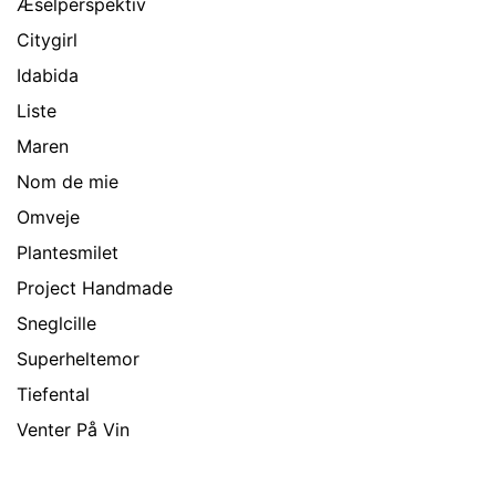
Æselperspektiv
Citygirl
Idabida
Liste
Maren
Nom de mie
Omveje
Plantesmilet
Project Handmade
Sneglcille
Superheltemor
Tiefental
Venter På Vin