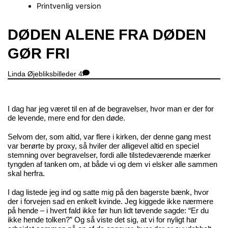
Printvenlig version
Close
DØDEN ALENE FRA DØDEN
Menu
GØR FRI
Linda
Øjebliksbilleder
4
I dag har jeg været til en af de begravelser, hvor man er der for
de levende, mere end for den døde.
Selvom der, som altid, var flere i kirken, der denne gang mest
var berørte by proxy, så hviler der alligevel altid en speciel
stemning over begravelser, fordi alle tilstedeværende mærker
tyngden af tanken om, at både vi og dem vi elsker alle sammen
skal herfra.
I dag listede jeg ind og satte mig på den bagerste bænk, hvor
der i forvejen sad en enkelt kvinde. Jeg kiggede ikke nærmere
på hende – i hvert fald ikke før hun lidt tøvende sagde: “Er du
ikke hende tolken?” Og så viste det sig, at vi for nyligt har