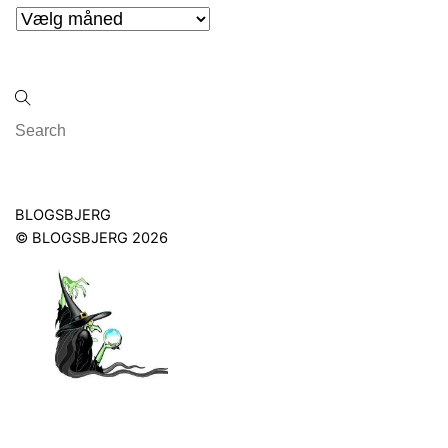
Arkiver
Back
BLOGSBJERG
To
©
BLOGSBJERG
2026
Top