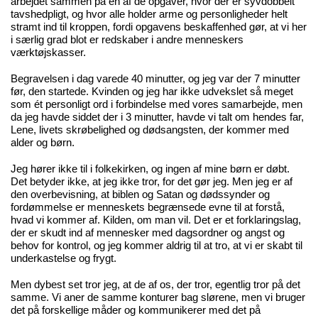
arbejdet sammen på en af de opgaver, hvor der er syvdobbelt
tavshedpligt, og hvor alle holder arme og personligheder helt
stramt ind til kroppen, fordi opgavens beskaffenhed gør, at vi her
i særlig grad blot er redskaber i andre menneskers
værktøjskasser.
Begravelsen i dag varede 40 minutter, og jeg var der 7 minutter
før, den startede. Kvinden og jeg har ikke udvekslet så meget
som ét personligt ord i forbindelse med vores samarbejde, men
da jeg havde siddet der i 3 minutter, havde vi talt om hendes far,
Lene, livets skrøbelighed og dødsangsten, der kommer med
alder og børn.
Jeg hører ikke til i folkekirken, og ingen af mine børn er døbt.
Det betyder ikke, at jeg ikke tror, for det gør jeg. Men jeg er af
den overbevisning, at biblen og Satan og dødssynder og
fordømmelse er menneskets begrænsede evne til at forstå,
hvad vi kommer af. Kilden, om man vil. Det er et forklaringslag,
der er skudt ind af mennesker med dagsordner og angst og
behov for kontrol, og jeg kommer aldrig til at tro, at vi er skabt til
underkastelse og frygt.
Men dybest set tror jeg, at de af os, der tror, egentlig tror på det
samme. Vi aner de samme konturer bag slørene, men vi bruger
det på forskellige måder og kommunikerer med det på