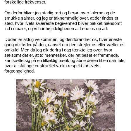
forskellige frekvenser.
Og derfor bliver jeg stadig rørt og berørt over talerne og de
smukke salmer, og jeg er taknemmelig over, at der findes et
sted, hvor livets sværeste begivenhed bliver pakket nænsomt
ind i ritualer, og vi har højtideligheden at læne os op ad.
Døden er aldrig velkommen, og den forandrer os, hver eneste
gang vi støder på den, uanset om den strejfer os eller vælter os
omkuld. Men da jeg gik derfra i dag tænkte jeg over, hvor
sælsomt det er, at to mennesker, der ret beset er fremmede,
kan sætte sig på en tilfældig bænk og åbne døren til en samtale,
hvor al staffage er skrællet væk i respekt for livets
forgængelighed.