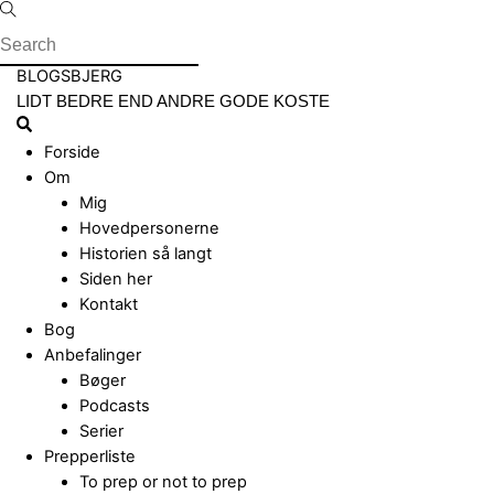
Skip
to
content
Menu
BLOGSBJERG
LIDT BEDRE END ANDRE GODE KOSTE
Search
Forside
Om
Mig
Hovedpersonerne
Historien så langt
Siden her
Kontakt
Bog
Anbefalinger
Bøger
Podcasts
Serier
Prepperliste
To prep or not to prep