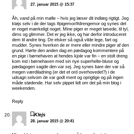
27. januar 2015 @ 15:37
Åh, vand på min mølle – hvis jeg læser dit indlæg rigtigt. Jeg
kløjs selv i de der tags #pigemor/#drengemor og synes det
er noget mærkeligt noget. Mine piger er meget tøsede, til tyl,
dims og glimmer. Det er jeg ikke, og har derfor introduceret
dem til andre ting. De elsker så også vilde lege, fart og
mudder. Synes hverken de er mere eller mindre piger af den
grund. Hørte den anden dag en pædagog kommentere på
en pige i børnehaven at hendes kjole var fin – en stolt dreng
kom ind i børnehaven med sin nye superhelte-bluse og
pædagogen sagde den var sej. Jeg synes bare der var så
megen værdiladning (er det et ord overhovedet?) i de
udsagn selvom de var godt ment og oprigtige og på ingen
måde stødende. Har selv pippet lidt om det på min blog i
weekenden.
Reply
Klejs
28. januar 2015 @ 20:41