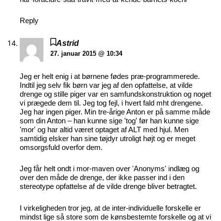
Reply
Astrid
27. januar 2015 @ 10:34
Jeg er helt enig i at børnene fødes præ-programmerede.
Indtil jeg selv fik børn var jeg af den opfattelse, at vilde
drenge og stille piger var en samfundskonstruktion og noget
vi prægede dem til. Jeg tog fejl, i hvert fald mht drengene.
Jeg har ingen piger. Min tre-årige Anton er på samme måde
som din Anton – han kunne sige 'tog' før han kunne sige
'mor' og har altid været optaget af ALT med hjul. Men
samtidig elsker han sine tøjdyr utroligt højt og er meget
omsorgsfuld overfor dem.
Jeg får helt ondt i mor-maven over 'Anonyms' indlæg og
over den måde de drenge, der ikke passer ind i den
stereotype opfattelse af de vilde drenge bliver betragtet.
I virkeligheden tror jeg, at de inter-individuelle forskelle er
mindst lige så store som de kønsbestemte forskelle og at vi