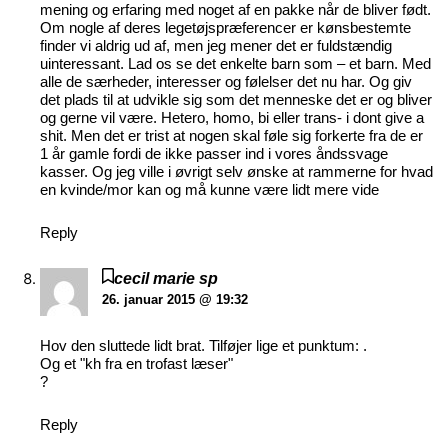
mening og erfaring med noget af en pakke når de bliver født.
Om nogle af deres legetøjspræferencer er kønsbestemte
finder vi aldrig ud af, men jeg mener det er fuldstændig
uinteressant. Lad os se det enkelte barn som – et barn. Med
alle de særheder, interesser og følelser det nu har. Og giv
det plads til at udvikle sig som det menneske det er og bliver
og gerne vil være. Hetero, homo, bi eller trans- i dont give a
shit. Men det er trist at nogen skal føle sig forkerte fra de er
1 år gamle fordi de ikke passer ind i vores åndssvage
kasser. Og jeg ville i øvrigt selv ønske at rammerne for hvad
en kvinde/mor kan og må kunne være lidt mere vide
Reply
cecil marie sp
26. januar 2015 @ 19:32
Hov den sluttede lidt brat. Tilføjer lige et punktum: .
Og et "kh fra en trofast læser"
?
Reply