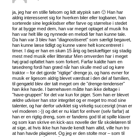
ja, jeg har en stille følsom og lidt atypisk søn 🙂 Han har
aldrig interesseret sig for hverken biler eller togbaner, han
sorterede sine legoklodser efter farve og størrelse i stedet
for at bygge med dem, han var meget optaget af musik fra
han var helt lille og nynnede en melodi før han kunne tale.
Da han var 3 blev han "diagnostiseret" som særligt begavet,
han kunne læse tidligt og kunne være helt koncentreret i
timer. I dag er han en skøn 15 årig og beskæftiger sig stadig
mest med musik eller litteratur Men omverden har i meget
høj grad opfattet ham som forkert. Farfar kaldte ham en
tøsedreng fordi han græd når han skulle med ud og køre
traktor – for det gjorde "rigtige" drenge jo, og hans evner for
musik er ligesom aldrig blevet værdsat i den del af familien,
til gengæld blev der talt meget om de "drenge-tendenser"
han ikke havde. I børnehaven måtte han ikke deltage i
"have-gruppen" for det var kun for piger. Som han er blevet
ældre udviser han stor integritet og er meget tro mod sine
talenter, og har derfor udviklet sig virkelig succesrigt (man er
vel moderen :-)) og det er nu klart for enhver (selv farfar) at
han er en rigtig dreng, som er fandens god til at spille klaver
og som kan skrive en kick-ass novelle der får skolelæren til
at sige, at hvis ikke hun havde kendt ham altid, ville hun tro
at han havde plagieret. Og jeg er den stolte mor – som til