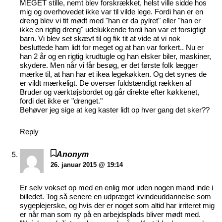
MEGET stille, nemt blev forskrækket, helst ville sidde hos
mig og overhovedet ikke var til vilde lege. Fordi han er en
dreng blev vi tit mødt med "han er da pylret" eller "han er
ikke en rigtig dreng" udelukkende fordi han var et forsigtigt
barn. Vi blev set skævt til og fik tit at vide at vi nok
besluttede ham lidt for meget og at han var forkert.. Nu er
han 2 år og en rigtig krudtugle og han elsker biler, maskiner,
skydere. Men når vi får besøg, er det første folk lægger
mærke til, at han har et ikea legekøkken. Og det synes de
er vildt mærkeligt. De overser fuldstændigt rækken af
Bruder og værktøjsbordet og går direkte efter køkkenet,
fordi det ikke er "drenget."
Behøver jeg sige at keg kaster lidt op hver gang det sker??
Reply
Anonym
26. januar 2015 @ 19:14
Er selv vokset op med en enlig mor uden nogen mand inde i
billedet. Tog så senere en udpræget kvindeuddannelse som
sygeplejerske, og hvis der er noget som altid har irriteret mig
er når man som ny på en arbejdsplads bliver mødt med.