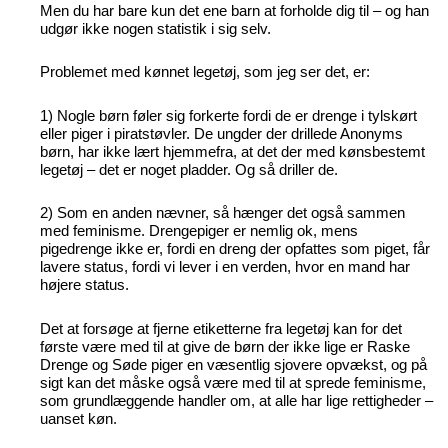
Men du har bare kun det ene barn at forholde dig til – og han
udgør ikke nogen statistik i sig selv.
Problemet med kønnet legetøj, som jeg ser det, er:
1) Nogle børn føler sig forkerte fordi de er drenge i tylskørt
eller piger i piratstøvler. De ungder der drillede Anonyms
børn, har ikke lært hjemmefra, at det der med kønsbestemt
legetøj – det er noget pladder. Og så driller de.
2) Som en anden nævner, så hænger det også sammen
med feminisme. Drengepiger er nemlig ok, mens
pigedrenge ikke er, fordi en dreng der opfattes som piget, får
lavere status, fordi vi lever i en verden, hvor en mand har
højere status.
Det at forsøge at fjerne etiketterne fra legetøj kan for det
første være med til at give de børn der ikke lige er Raske
Drenge og Søde piger en væsentlig sjovere opvækst, og på
sigt kan det måske også være med til at sprede feminisme,
som grundlæggende handler om, at alle har lige rettigheder –
uanset køn.