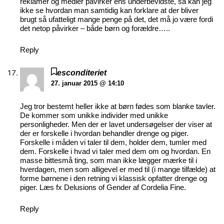
reklamer og medier påvirker ens underbevidste, så kan jeg
ikke se hvordan man samtidig kan forklare at der bliver
brugt så ufatteligt mange penge på det, det må jo være fordi
det netop påvirker – både børn og forældre…..
Reply
esconditeriet
27. januar 2015 @ 14:10
Jeg tror bestemt heller ikke at børn fødes som blanke tavler.
De kommer som unikke individer med unikke
personligheder. Men der er lavet undersøgelser der viser at
der er forskelle i hvordan behandler drenge og piger.
Forskelle i måden vi taler til dem, holder dem, tumler med
dem. Forskelle i hvad vi taler med dem om og hvordan. En
masse bittesmå ting, som man ikke lægger mærke til i
hverdagen, men som alligevel er med til (i mange tilfælde) at
forme børnene i den retning vi klassisk opfatter drenge og
piger. Læs fx Delusions of Gender af Cordelia Fine.
Reply