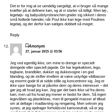
Det er for mig at se uendelig sørgeligt, at vi bruger så mange
kræfter på at definere køn, og at vi starter så tidligt. Men tøj-,
legetøjs- og babyudstyrsbranchen gnider sig sikkert i deres
små fedtede hænder, når Poul ikke kan lege med Poulines
legetøj, og der derfor kan sælges dobbelt så meget.
Reply
Anonym
27. januar 2015 @ 03:56
Jeg ved egentlig ikke, om mine to drenge er specielt
drengede eller specielt pigede. De har legekøkken, lego,
togbane, brandbiler, dukker og dukkevogne i en god
blanding, og de skifter imellem at være ustyrlige vildbasser
og enormt gode til at sidde stille og koncentrere sig. Jeg er
ikke spor bange for at påvirke dem og deres interesser – det
gør jeg alt hvad jeg kan. Jeg gør det bare ikke ud fra deres
køn, men ud fra hvad jeg mener er bedst for dem. Så ingen
legevåben og plastikbras, men til gengæld masser af tilbud
om at deltage i madlavning og rengøring. Men selvom jeg
synes, at jeg opdrager forholdsvist kønsneutralt, så er jeg