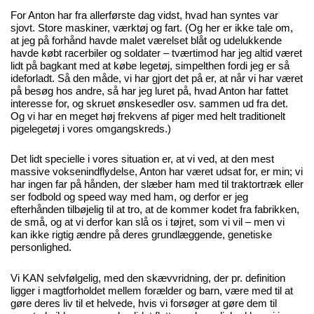
For Anton har fra allerførste dag vidst, hvad han syntes var
sjovt. Store maskiner, værktøj og fart. (Og her er ikke tale om,
at jeg på forhånd havde malet værelset blåt og udelukkende
havde købt racerbiler og soldater – tværtimod har jeg altid været
lidt på bagkant med at købe legetøj, simpelthen fordi jeg er så
ideforladt. Så den måde, vi har gjort det på er, at når vi har været
på besøg hos andre, så har jeg luret på, hvad Anton har fattet
interesse for, og skruet ønskesedler osv. sammen ud fra det.
Og vi har en meget høj frekvens af piger med helt traditionelt
pigelegetøj i vores omgangskreds.)
Det lidt specielle i vores situation er, at vi ved, at den mest
massive voksenindflydelse, Anton har været udsat for, er min; vi
har ingen far på hånden, der slæber ham med til traktortræk eller
ser fodbold og speed way med ham, og derfor er jeg
efterhånden tilbøjelig til at tro, at de kommer kodet fra fabrikken,
de små, og at vi derfor kan slå os i tøjret, som vi vil – men vi
kan ikke rigtig ændre på deres grundlæggende, genetiske
personlighed.
Vi KAN selvfølgelig, med den skævvridning, der pr. definition
ligger i magtforholdet mellem forælder og barn, være med til at
gøre deres liv til et helvede, hvis vi forsøger at gøre dem til