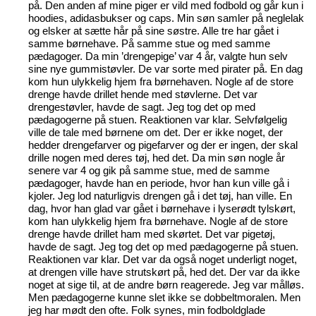
på. Den anden af mine piger er vild med fodbold og går kun i
hoodies, adidasbukser og caps. Min søn samler på neglelak
og elsker at sætte hår på sine søstre. Alle tre har gået i
samme børnehave. På samme stue og med samme
pædagoger. Da min ’drengepige’ var 4 år, valgte hun selv
sine nye gummistøvler. De var sorte med pirater på. En dag
kom hun ulykkelig hjem fra børnehaven. Nogle af de store
drenge havde drillet hende med støvlerne. Det var
drengestøvler, havde de sagt. Jeg tog det op med
pædagogerne på stuen. Reaktionen var klar. Selvfølgelig
ville de tale med børnene om det. Der er ikke noget, der
hedder drengefarver og pigefarver og der er ingen, der skal
drille nogen med deres tøj, hed det. Da min søn nogle år
senere var 4 og gik på samme stue, med de samme
pædagoger, havde han en periode, hvor han kun ville gå i
kjoler. Jeg lod naturligvis drengen gå i det tøj, han ville. En
dag, hvor han glad var gået i børnehave i lyserødt tylskørt,
kom han ulykkelig hjem fra børnehave. Nogle af de store
drenge havde drillet ham med skørtet. Det var pigetøj,
havde de sagt. Jeg tog det op med pædagogerne på stuen.
Reaktionen var klar. Det var da også noget underligt noget,
at drengen ville have strutskørt på, hed det. Der var da ikke
noget at sige til, at de andre børn reagerede. Jeg var målløs.
Men pædagogerne kunne slet ikke se dobbeltmoralen. Men
jeg har mødt den ofte. Folk synes, min fodboldglade