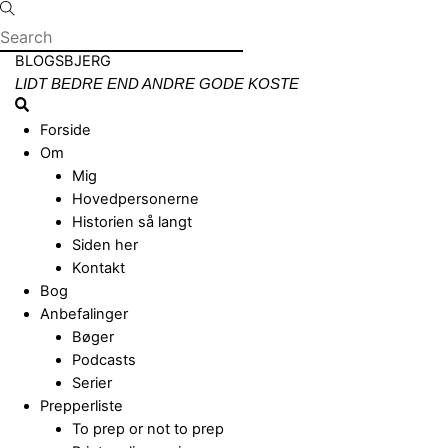
Skip
to
content
Menu
BLOGSBJERG
LIDT BEDRE END ANDRE GODE KOSTE
Search
Forside
Om
Mig
Hovedpersonerne
Historien så langt
Siden her
Kontakt
Bog
Anbefalinger
Bøger
Podcasts
Serier
Prepperliste
To prep or not to prep