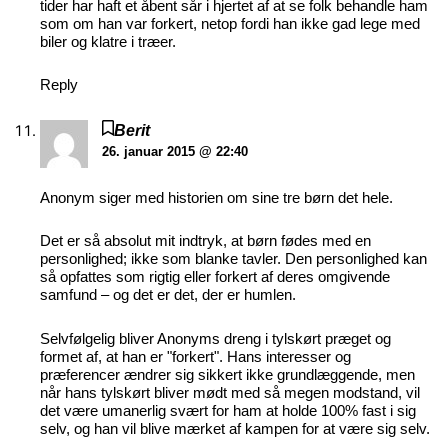
tider har haft et åbent sår i hjertet af at se folk behandle ham
som om han var forkert, netop fordi han ikke gad lege med
biler og klatre i træer.
Reply
Berit
26. januar 2015 @ 22:40
Anonym siger med historien om sine tre børn det hele.
Det er så absolut mit indtryk, at børn fødes med en
personlighed; ikke som blanke tavler. Den personlighed kan
så opfattes som rigtig eller forkert af deres omgivende
samfund – og det er det, der er humlen.
Selvfølgelig bliver Anonyms dreng i tylskørt præget og
formet af, at han er "forkert". Hans interesser og
præferencer ændrer sig sikkert ikke grundlæggende, men
når hans tylskørt bliver mødt med så megen modstand, vil
det være umanerlig svært for ham at holde 100% fast i sig
selv, og han vil blive mærket af kampen for at være sig selv.