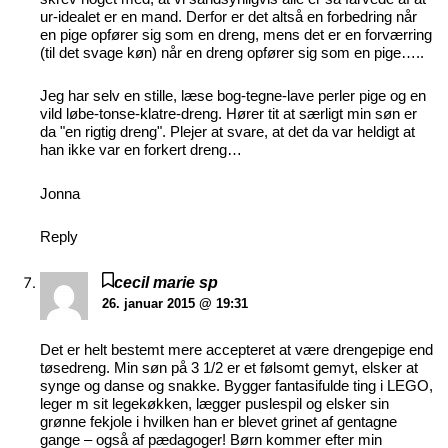
ur-idealet er en mand. Derfor er det altså en forbedring når
en pige opfører sig som en dreng, mens det er en forværring
(til det svage køn) når en dreng opfører sig som en pige…..
Jeg har selv en stille, læse bog-tegne-lave perler pige og en
vild løbe-tonse-klatre-dreng. Hører tit at særligt min søn er
da "en rigtig dreng". Plejer at svare, at det da var heldigt at
han ikke var en forkert dreng…
Jonna
Reply
cecil marie sp
26. januar 2015 @ 19:31
Det er helt bestemt mere accepteret at være drengepige end
tøsedreng. Min søn på 3 1/2 er et følsomt gemyt, elsker at
synge og danse og snakke. Bygger fantasifulde ting i LEGO,
leger m sit legekøkken, lægger puslespil og elsker sin
grønne fekjole i hvilken han er blevet grinet af gentagne
gange – også af pædagoger! Børn kommer efter min