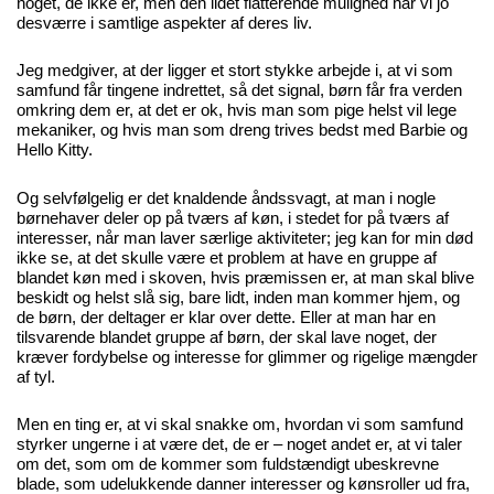
noget, de ikke er, men den lidet flatterende mulighed har vi jo
desværre i samtlige aspekter af deres liv.
Jeg medgiver, at der ligger et stort stykke arbejde i, at vi som
samfund får tingene indrettet, så det signal, børn får fra verden
omkring dem er, at det er ok, hvis man som pige helst vil lege
mekaniker, og hvis man som dreng trives bedst med Barbie og
Hello Kitty.
Og selvfølgelig er det knaldende åndssvagt, at man i nogle
børnehaver deler op på tværs af køn, i stedet for på tværs af
interesser, når man laver særlige aktiviteter; jeg kan for min død
ikke se, at det skulle være et problem at have en gruppe af
blandet køn med i skoven, hvis præmissen er, at man skal blive
beskidt og helst slå sig, bare lidt, inden man kommer hjem, og
de børn, der deltager er klar over dette. Eller at man har en
tilsvarende blandet gruppe af børn, der skal lave noget, der
kræver fordybelse og interesse for glimmer og rigelige mængder
af tyl.
Men en ting er, at vi skal snakke om, hvordan vi som samfund
styrker ungerne i at være det, de er – noget andet er, at vi taler
om det, som om de kommer som fuldstændigt ubeskrevne
blade, som udelukkende danner interesser og kønsroller ud fra,