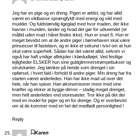
Jeg har en pige og en dreng. Pigen er ældst, og har altid
været en vildbasse sprængfyldt med energi og vild med
mudder. Og fuldstændig ligeglad med hvor maden, der ikke
havner i munden, lander og hvad det gør for udseendet (et
måltid uden mad i håret findes ikke). Hun er snart 6. Hun er
meget bevidst om at de andre piger i børnehaven skal være
prinsesser til fastelavn, og er ikke et sekund i tvivl om at hun
skal være superhelt. Sådan har det været altid, selvom vi
også har haft yndige alfekjoler i klædudtøjet. Ved festlige
lejligheder ELSKER hun sine guldglimmerstrømpebukser og
strutskørter. Jeg tænker på hende som drenget i sin
opførsel, i hvert fald i forhold til andre piger. Min dreng har fra
starten været anderledes. Han har ikke mad ud over det
hele, når han spiser. Han økonomiserer mere med sine
kræfter og elsker at bygge-dimse – stadig meget drenget,
men helt anderledes end storesøster. Tror ikke på det der
med en model for piger og en for drenge. Og er overbevist
om at de kommer med en hel del medfødt personlighed !
Reply
Karen