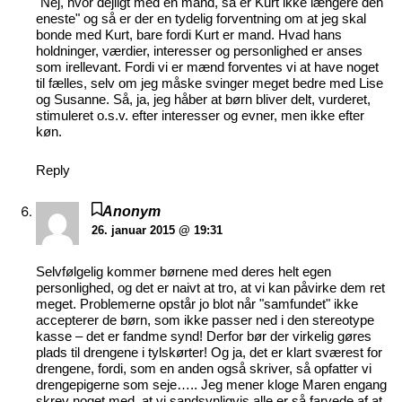
"Nej, hvor dejligt med en mand, så er Kurt ikke længere den
eneste" og så er der en tydelig forventning om at jeg skal
bonde med Kurt, bare fordi Kurt er mand. Hvad hans
holdninger, værdier, interesser og personlighed er anses
som irellevant. Fordi vi er mænd forventes vi at have noget
til fælles, selv om jeg måske svinger meget bedre med Lise
og Susanne. Så, ja, jeg håber at børn bliver delt, vurderet,
stimuleret o.s.v. efter interesser og evner, men ikke efter
køn.
Reply
Anonym
26. januar 2015 @ 19:31
Selvfølgelig kommer børnene med deres helt egen
personlighed, og det er naivt at tro, at vi kan påvirke dem ret
meget. Problemerne opstår jo blot når "samfundet" ikke
accepterer de børn, som ikke passer ned i den stereotype
kasse – det er fandme synd! Derfor bør der virkelig gøres
plads til drengene i tylskørter! Og ja, det er klart sværest for
drengene, fordi, som en anden også skriver, så opfatter vi
drengepigerne som seje….. Jeg mener kloge Maren engang
skrev noget med, at vi sandsynligvis alle er så farvede af at