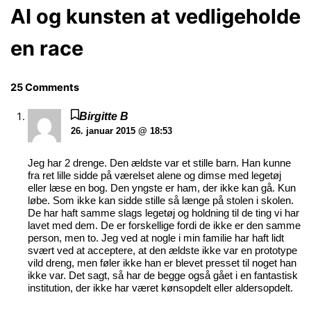
AI og kunsten at vedligeholde
en race
25 Comments
Birgitte B
26. januar 2015 @ 18:53
Jeg har 2 drenge. Den ældste var et stille barn. Han kunne
fra ret lille sidde på værelset alene og dimse med legetøj
eller læse en bog. Den yngste er ham, der ikke kan gå. Kun
løbe. Som ikke kan sidde stille så længe på stolen i skolen.
De har haft samme slags legetøj og holdning til de ting vi har
lavet med dem. De er forskellige fordi de ikke er den samme
person, men to. Jeg ved at nogle i min familie har haft lidt
svært ved at acceptere, at den ældste ikke var en prototype
vild dreng, men føler ikke han er blevet presset til noget han
ikke var. Det sagt, så har de begge også gået i en fantastisk
institution, der ikke har været kønsopdelt eller aldersopdelt.