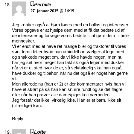
Pernille
27. januar 2015 @ 14:19
Jeg tænker også at børn fødes med en ballast og interesser.
Vores opgave er at hjælpe dem med at få det bedste ud af
de interesser og forsøge vores bedste til at gøre dem til hele
mennesker.
Vi er endt med at have ret mange biler og traktorer til vores
søn, fordi det er hvad han umiddelbart vælger at lege med
og snakkede meget om, da vi ikke havde nogen, men nu
har jeg set hvor meget han faktisk også leger med dukker
når vi er et sted hvor de er, så selvfølgelig skal han også
have dukker og tilbehør, når nu det også er noget han gerne
vil.
Men allerede nu (han er 2) er der kommentarer hvis han vil
have et skørt på så han kan snurre rundt og se det flagre,
eller når han prøver alle dame/pigesko i nærheden.
Jeg forstår det ikke, virkelig ikke. Han er et barn, ikke sit
(tilfældige) køn.
Reply
Lotte