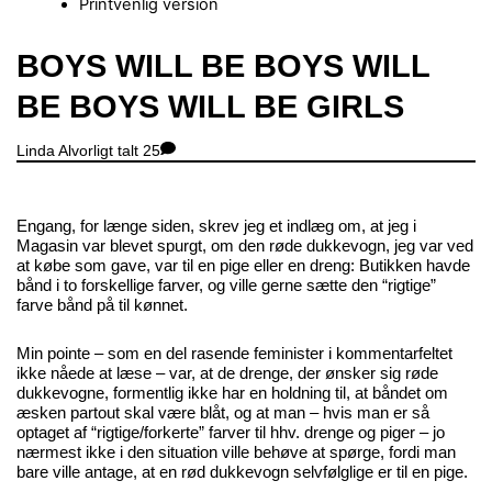
Printvenlig version
Close
BOYS WILL BE BOYS WILL
Menu
BE BOYS WILL BE GIRLS
Linda
Alvorligt talt
25
Engang, for længe siden, skrev jeg et indlæg om, at jeg i
Magasin var blevet spurgt, om den røde dukkevogn, jeg var ved
at købe som gave, var til en pige eller en dreng: Butikken havde
bånd i to forskellige farver, og ville gerne sætte den “rigtige”
farve bånd på til kønnet.
Min pointe – som en del rasende feminister i kommentarfeltet
ikke nåede at læse – var, at de drenge, der ønsker sig røde
dukkevogne, formentlig ikke har en holdning til, at båndet om
æsken partout skal være blåt, og at man – hvis man er så
optaget af “rigtige/forkerte” farver til hhv. drenge og piger – jo
nærmest ikke i den situation ville behøve at spørge, fordi man
bare ville antage, at en rød dukkevogn selvfølglige er til en pige.