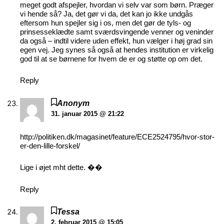
meget godt afspejler, hvordan vi selv var som børn. Præger
vi hende så? Ja, det gør vi da, det kan jo ikke undgås
eftersom hun spejler sig i os, men det gør de tyls- og
prinsesseklædte samt sværdsvingende venner og veninder
da også – indtil videre uden effekt, hun vælger i høj grad sin
egen vej. Jeg synes så også at hendes institution er virkelig
god til at se børnene for hvem de er og støtte op om det.
Reply
Anonym
31. januar 2015 @ 21:22
http://politiken.dk/magasinet/feature/ECE2524795/hvor-stor-
er-den-lille-forskel/
Lige i øjet mht dette. ��
Reply
Tessa
2. februar 2015 @ 15:05