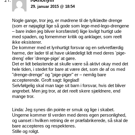
Anonym
29. januar 2015 @ 18:54
Nogle gange, tror jeg, er mødrene til de tylklædte drenge
(som er nøjagtigt lige så gode som lege-med-lego-drengene
– bare inden jeg bliver korsfæstet) liige lovligt hurtigt ude
med spaden, og fornemmer kritik og anklager, som reelt
ikke eksisterer.
De kommer med et lynhurtigt forsvar og en selvretfærdig
harme, der lader til at have uklædeligt lidt med deres 'pige-
dreng' eller 'drenge-pige' at gøre.
Det er lidt belastende at skulle være så aktivt okay med det
hele tiden, i stedet for bare at være det, som de af os med
"drenge-drenge" og "pige-piger" er – nemlig bare
accepterende. Groft sagt: ligeglad!
Selvfølgelig skal man tage sit barn i forsvar, hvis det bliver
angrebet. Men jeg tror, at det reelt skere sjældnere, end
mange tror.
Linda: Jeg synes din pointe er smuk og lige i skabet.
Ungerne kommer til verden med deres egen personlighed,
og uanset i hvilken retning de er præfabrikerede, så skal de
bare accepteres og respekteres.
Stille og roligt.