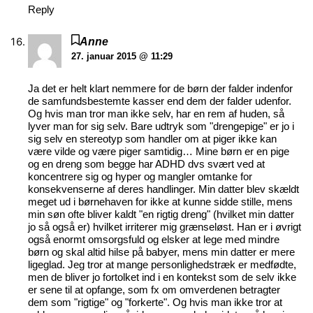
Reply
Anne
27. januar 2015 @ 11:29
Ja det er helt klart nemmere for de børn der falder indenfor
de samfundsbestemte kasser end dem der falder udenfor.
Og hvis man tror man ikke selv, har en rem af huden, så
lyver man for sig selv. Bare udtryk som "drengepige" er jo i
sig selv en stereotyp som handler om at piger ikke kan
være vilde og være piger samtidig… Mine børn er en pige
og en dreng som begge har ADHD dvs svært ved at
koncentrere sig og hyper og mangler omtanke for
konsekvenserne af deres handlinger. Min datter blev skældt
meget ud i børnehaven for ikke at kunne sidde stille, mens
min søn ofte bliver kaldt "en rigtig dreng" (hvilket min datter
jo så også er) hvilket irriterer mig grænseløst. Han er i øvrigt
også enormt omsorgsfuld og elsker at lege med mindre
børn og skal altid hilse på babyer, mens min datter er mere
ligeglad. Jeg tror at mange personlighedstræk er medfødte,
men de bliver jo fortolket ind i en kontekst som de selv ikke
er sene til at opfange, som fx om omverdenen betragter
dem som "rigtige" og "forkerte". Og hvis man ikke tror at