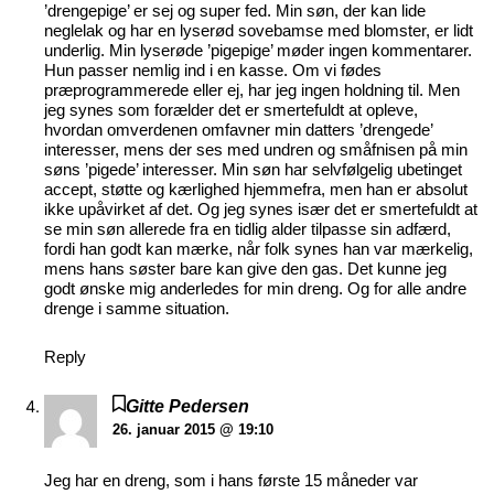
’drengepige’ er sej og super fed. Min søn, der kan lide
neglelak og har en lyserød sovebamse med blomster, er lidt
underlig. Min lyserøde ’pigepige’ møder ingen kommentarer.
Hun passer nemlig ind i en kasse. Om vi fødes
præprogrammerede eller ej, har jeg ingen holdning til. Men
jeg synes som forælder det er smertefuldt at opleve,
hvordan omverdenen omfavner min datters ’drengede’
interesser, mens der ses med undren og småfnisen på min
søns ’pigede’ interesser. Min søn har selvfølgelig ubetinget
accept, støtte og kærlighed hjemmefra, men han er absolut
ikke upåvirket af det. Og jeg synes især det er smertefuldt at
se min søn allerede fra en tidlig alder tilpasse sin adfærd,
fordi han godt kan mærke, når folk synes han var mærkelig,
mens hans søster bare kan give den gas. Det kunne jeg
godt ønske mig anderledes for min dreng. Og for alle andre
drenge i samme situation.
Reply
Gitte Pedersen
26. januar 2015 @ 19:10
Jeg har en dreng, som i hans første 15 måneder var