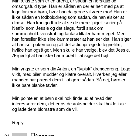
Min ældste som er en dreng, er sådan en forsigtig og
omsorgsfuld type. Han er sådan en der er helt med på at
lege far-mor-børn, hvor han da gerne vil være mor! Han er
ikke sådan en fodbolddreng som sådan, da han elsker at
dimse. Han kan godt lide at se de mere "piget" serier på
Netflix som Jessie og det slags, fordi snak om
sammenhold. venskab og fantasi tiltaler ham meget. Men
han fortæller ikke sine kammerater at han ser det. Han siger
at han ser pokémon og alt det actionprægede tegnefilm,
hvilke han også gør. Men skulle han vælge, blev det Jessie.
Ærgerligt at han ikke har modet til at sige det højt.
Min yngste er som din Anton, en "typisk" drengedreng. Lege
vildt, med biler, mudder og klatre overalt. Hverken jeg eller
manden har præget dem til at gøre sådan. Så nej, børn er
ikke bare blanke tavler.
Min pointe er, at børn skal nok finde ud af hvad der
interesserer dem, det er os de voksne der skal holde kaje
og lade dem blomstre som de vil.
Reply