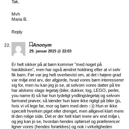
Tak.
Mvh
Maria B.
Reply
Anonym
29. januar 2015 @ 22:03
Er helt sikker på at børn kommer "med noget på
harddisken", men har også ændret holdning efter at vi selv
fik barn. Før var jeg helt overbevist om, at det i højere grad
var miljø end arv, der afgjorde, hvad vores børn interesserer
sig for, men nu kan jeg jo se, at selvom vores datter på tre
har alskens slags legetøj (biler, dukker, tog, LEGO, perler,
you name it) så har hun tydeligt yndlingslegetøj og selvom
farmand prøver, så tænder hun bare ikke rigtigt på biler (jo,
hvis vi vil lege far, mor og børn med dem :-)) Hun er ikke
specielt hverken piget eller drenget, men alligevel klart mere
til den rolige side. Det er der helt klart mere arv end miljø i,
og jeg kan jo se, hvordan hendes opførsel og præferencer
ligner vores (hendes forældres) og nok i virkeligheden