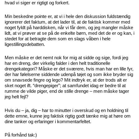
hvad vi siger er rigtigt og forkert.
Min beskedne pointe er, at vi i hele den diskussion fuldstændig
ignorerer det faktum, at det lader til, at de faktisk kommer med
noget fyldt på harddisken, når vi får dem, og jeg mangler måske
lidt, at vi prøver at se på de enkelte børn, med det de er og kan, i
stedet for at betragte dem som en slags våben i hele
ligestillingsdebatten.
Men måske er det nemt nok for mig at sidde og sige, fordi jeg
har en dreng, der virkelig falder i den helt traditionelle
drengekategori? Måske er det sværere, hvis man har en lille fyr,
der har følelserne siddende udenpå tøjet og som ikke bryder sig
om snavsede fingre og lego? Mit indtryk er, at der trods alt er
sket noget ift. “drengepiger”; at samfundet idag er bedre til at
rumme de vilde piger, end de stille drenge – men måske tager
jeg helt fejl?
Hvis du – ja, dig – har to minutter i overskud og en holdning til
dette emne, kunne jeg faktisk rigtig godt tænke mig at høre om
dine tanker og erfaringer i kommentarfeltet.
På forhånd tak:)