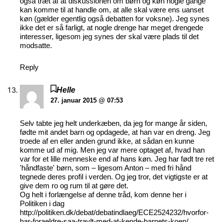
også træt af at diskussionen om børn og køn nogle gange
kan komme til at handle om, at alle skal være ens uanset
køn (gælder egentlig også debatten for voksne). Jeg synes
ikke det er så farligt, at nogle drenge har meget drengede
interesser, ligesom jeg synes der skal være plads til det
modsatte.
Reply
Helle
27. januar 2015 @ 07:53
Selv tabte jeg helt underkæben, da jeg for mange år siden,
fødte mit andet barn og opdagede, at han var en dreng. Jeg
troede af en eller anden grund ikke, at sådan en kunne
komme ud af mig. Men jeg var mere optaget af, hvad han
var for et lille menneske end af hans køn. Jeg har født tre ret
'håndfaste' børn, som – ligesom Anton – med fri hånd
tegnede deres profil i verden. Og jeg tror, det vigtigste er at
give dem ro og rum til at gøre det.
Og helt i forlængelse af denne tråd, kom denne her i
Politiken i dag
http://politiken.dk/debat/debatindlaeg/ECE2524232/hvorfor-
har-foraeldre-saa-travlt-med-at-kende-barnets-koen/