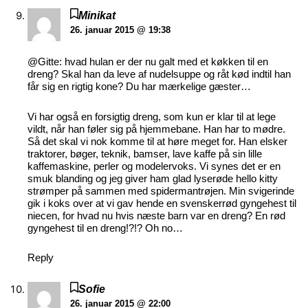
Minikat
26. januar 2015 @ 19:38
@Gitte: hvad hulan er der nu galt med et køkken til en
dreng? Skal han da leve af nudelsuppe og råt kød indtil han
får sig en rigtig kone? Du har mærkelige gæster…
Vi har også en forsigtig dreng, som kun er klar til at lege
vildt, når han føler sig på hjemmebane. Han har to mødre.
Så det skal vi nok komme til at høre meget for. Han elsker
traktorer, bøger, teknik, bamser, lave kaffe på sin lille
kaffemaskine, perler og modelervoks. Vi synes det er en
smuk blanding og jeg giver ham glad lyserøde hello kitty
strømper på sammen med spidermantrøjen. Min svigerinde
gik i koks over at vi gav hende en svenskerrød gyngehest til
niecen, for hvad nu hvis næste barn var en dreng? En rød
gyngehest til en dreng!?!? Oh no…
Reply
Sofie
26. januar 2015 @ 22:00