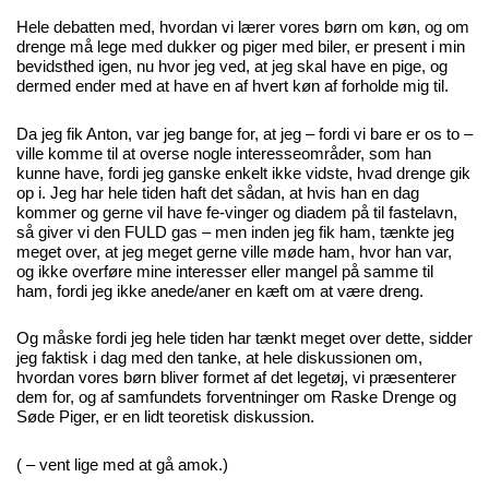
Hele debatten med, hvordan vi lærer vores børn om køn, og om
drenge må lege med dukker og piger med biler, er present i min
bevidsthed igen, nu hvor jeg ved, at jeg skal have en pige, og
dermed ender med at have en af hvert køn af forholde mig til.
Da jeg fik Anton, var jeg bange for, at jeg – fordi vi bare er os to –
ville komme til at overse nogle interesseområder, som han
kunne have, fordi jeg ganske enkelt ikke vidste, hvad drenge gik
op i. Jeg har hele tiden haft det sådan, at hvis han en dag
kommer og gerne vil have fe-vinger og diadem på til fastelavn,
så giver vi den FULD gas – men inden jeg fik ham, tænkte jeg
meget over, at jeg meget gerne ville møde ham, hvor han var,
og ikke overføre mine interesser eller mangel på samme til
ham, fordi jeg ikke anede/aner en kæft om at være dreng.
Og måske fordi jeg hele tiden har tænkt meget over dette, sidder
jeg faktisk i dag med den tanke, at hele diskussionen om,
hvordan vores børn bliver formet af det legetøj, vi præsenterer
dem for, og af samfundets forventninger om Raske Drenge og
Søde Piger, er en lidt teoretisk diskussion.
( – vent lige med at gå amok.)