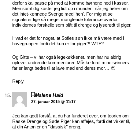
derfor skal passe på med at komme børnene ned i kasser.
Men samtidig kaster jeg lidt op i munden, når jeg hører om
det intet-kønnede Sverige med 'hen'. For mig at se
signalerer lige så meget manglende tolerance overfor
individernes forskelle som blåt til drenge og lyserødt til piger.
Hvad er det for noget, at Sofies søn ikke må være med i
havegruppen fordi det kun er for piger?! WTF?
Og Gitte – vi har også legekøkkenet, men har nu aldrig
oplevet undrende kommentarer. Måske fordi mine sønners
far er langt bedre til at lave mad end deres mor… 😉
Reply
Malene Hald
27. januar 2015 @ 11:17
Jeg kan godt forstå, at du har funderet over, om teorien om
Raske Drenge og Søde Piger kan affejes, fordi det virker til,
at din Anton er en "klassisk" dreng.