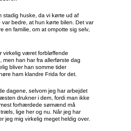
n stadig huske, da vi kørte ud af
var bedre, at hun kørte bilen. Det var
 en familie, om at ompotte sig selv,
r virkelig været forbløffende
, men han har fra allerførste dag
gelig bliver han somme tider
høre ham klandre Frida for det.
nyde dagene, selvom jeg har arbejdet
næsten drukner i dem, fordi man ikke
 de mest forhærdede sømænd må
træls, lige her og nu. Når jeg har
r jeg mig virkelig meget heldig over.