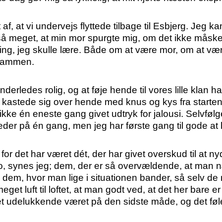
f, at vi undervejs flyttede tilbage til Esbjerg. Jeg ka
å meget, at min mor spurgte mig, om det ikke måske 
ing, jeg skulle lære. Både om at være mor, om at være
 sammen.
erledes rolig, og at føje hende til vores lille klan ha
n kastede sig over hende med knus og kys fra starten
 ikke én eneste gang givet udtryk for jalousi. Selvføl
eder på én gang, men jeg har første gang til gode at 
for det har været dét, der har givet overskud til at 
 to, synes jeg; dem, der er så overvældende, at man 
g dem, hvor man lige i situationen bander, så selv
t luft til loftet, at man godt ved, at det her bare er 
et udelukkende været på den sidste måde, og det føle