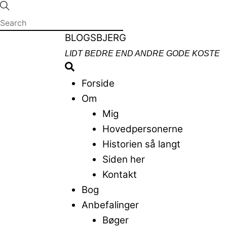
Skip
to
content
Menu
BLOGSBJERG
LIDT BEDRE END ANDRE GODE KOSTE
Search
Forside
Om
Mig
Hovedpersonerne
Historien så langt
Siden her
Kontakt
Bog
Anbefalinger
Bøger