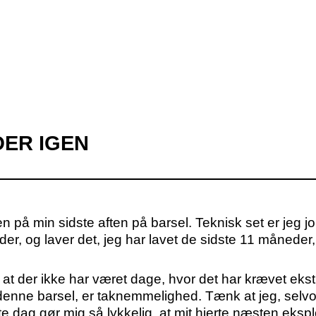
DER IGEN
en på min sidste aften på barsel. Teknisk set er jeg j
er, og laver det, jeg har lavet de sidste 11 måneder,
, at der ikke har været dage, hvor det har krævet eks
å denne barsel, er taknemmelighed. Tænk at jeg, selv
te dag gør mig så lykkelig, at mit hjerte næsten ekspl