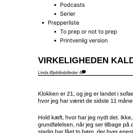
Podcasts
Serier
Prepperliste
To prep or not to prep
Printvenlig version
Close
VIRKELIGHEDEN KAL
Menu
Linda
Øjebliksbilleder
4
Klokken er 21, og jeg er landet i sofa
hvor jeg har været de sidste 11 måned
Hold kæft, hvor har jeg nydt det. Ikke
grundfølelsen, når jeg ser tilbage p
stadig har fået to børn, der hver enes