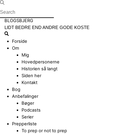
Skip
to
content
Menu
BLOGSBJERG
LIDT BEDRE END ANDRE GODE KOSTE
Search
Forside
Om
Mig
Hovedpersonerne
Historien så langt
Siden her
Kontakt
Bog
Anbefalinger
Bøger
Podcasts
Serier
Prepperliste
To prep or not to prep