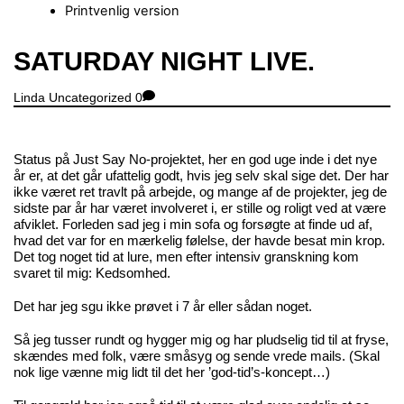
Printvenlig version
Close
SATURDAY NIGHT LIVE.
Menu
Linda
Uncategorized
0
Status på Just Say No-projektet, her en god uge inde i det nye
år er, at det går ufattelig godt, hvis jeg selv skal sige det. Der har
ikke været ret travlt på arbejde, og mange af de projekter, jeg de
sidste par år har været involveret i, er stille og roligt ved at være
afviklet. Forleden sad jeg i min sofa og forsøgte at finde ud af,
hvad det var for en mærkelig følelse, der havde besat min krop.
Det tog noget tid at lure, men efter intensiv granskning kom
svaret til mig: Kedsomhed.
Det har jeg sgu ikke prøvet i 7 år eller sådan noget.
Så jeg tusser rundt og hygger mig og har pludselig tid til at fryse,
skændes med folk, være småsyg og sende vrede mails. (Skal
nok lige vænne mig lidt til det her ’god-tid’s-koncept…)