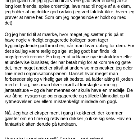
Til gengæld har jeg også tid til at være glad over endelig at se
long lost friends, spise ordentligt, lave mad til nogle af alle dem,
jeg holder af og drikke god rødvin (jeg ved faktisk ikke, hvem jeg
prøver at narre her. Som om jeg nogensinde er holdt op med
det).
Og jeg har tid til at mærke, hvor meget jeg sætter pris på at
have nogle virkeligt engagerede kolleger, som tager
frygtindgydende godt imod én, når man laver oplæg for dem. For
det skal jeg være ærlig og sige, at jeg godt kan finde lidt
angstprovokerende. Èn ting er at uddanne nye instruktører eller
at undervise kursister, der har betalt mig for at komme og gøre
det, men noget andet er altså at undervise mennesker, jeg deler
linie med i organisationsplanen. Uanset hvor meget man
forbereder sig og virkelig gør sit bedste, så falder alting til jorden
med et brag, hvis man bliver mødt af korslagte arme og
janteattitude – og de her mennesker skulle have en medalje. De
var åbne, nysgerrige og engagerede og stillede tålmodigt op til
rytmeøvelser, der ellers mistænkeligt mindede om gøgl.
Nå. Jeg har et eksperiment i gang i køkkenet, der kommer
gæster om en time og rødvinen drikker jo ikke sig selv. Hav en
fantastisk aften derude på tundraen.