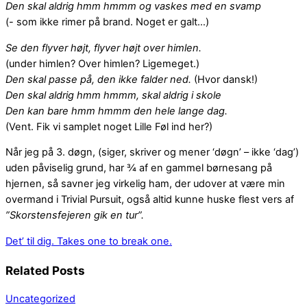
Den skal aldrig hmm hmmm og vaskes med en svamp
(- som ikke rimer på brand. Noget er galt…)
Se den flyver højt, flyver højt over himlen.
(under himlen? Over himlen? Ligemeget.)
Den skal passe på, den ikke falder ned.
(Hvor dansk!)
Den skal aldrig hmm hmmm, skal aldrig i skole
Den kan bare hmm hmmm den hele lange dag.
(Vent. Fik vi samplet noget Lille Føl ind her?)
Når jeg på 3. døgn, (siger, skriver og mener ‘døgn’ – ikke ‘dag’)
uden påviselig grund, har ¾ af en gammel børnesang på
hjernen, så savner jeg virkelig ham, der udover at være min
overmand i Trivial Pursuit, også altid kunne huske flest vers af
”Skorstensfejeren gik en tur”.
Det’ til dig.
Takes one to break one.
Related Posts
Uncategorized