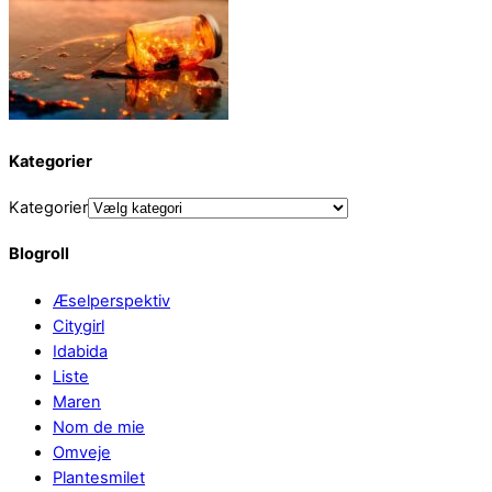
Kategorier
Kategorier
Blogroll
Æselperspektiv
Citygirl
Idabida
Liste
Maren
Nom de mie
Omveje
Plantesmilet