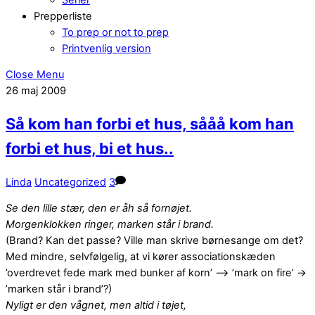
Prepperliste
To prep or not to prep
Printvenlig version
Close Menu
26
maj
2009
Så kom han forbi et hus, sååå kom han
forbi et hus, bi et hus..
Linda
Uncategorized
3
Se den lille stær, den er åh så fornøjet.
Morgenklokken ringer, marken står i brand.
(Brand? Kan det passe? Ville man skrive børnesange om det?
Med mindre, selvfølgelig, at vi kører associationskæden
’overdrevet fede mark med bunker af korn’ –> ’mark on fire’ ->
’marken står i brand’?)
Nyligt er den vågnet, men altid i tøjet,