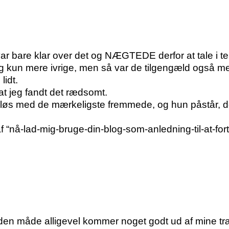
var bare klar over det og NÆGTEDE derfor at tale i te
ig kun mere ivrige, men så var de tilgengæld også 
lidt.
t jeg fandt det rædsomt.
øs med de mærkeligste fremmede, og hun påstår, det
af “nå-lad-mig-bruge-din-blog-som-anledning-til-at-f
 den måde alligevel kommer noget godt ud af mine træ