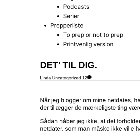
Podcasts
Serier
Prepperliste
To prep or not to prep
Printvenlig version
Close
DET’ TIL DIG.
Menu
Linda
Uncategorized
12
Når jeg blogger om mine netdates, har
der tillægger de mærkeligste ting værd
Sådan håber jeg ikke, at det forholde
netdater, som man måske ikke ville h