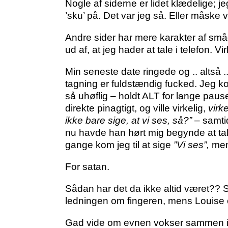
Nogle af siderne er lidet klædelige; 
’sku’ på. Det var jeg så. Eller måske
Andre sider har mere karakter af små
ud af, at jeg hader at tale i telefon. V
Min seneste date ringede og .. altså ..
tagning er fuldstændig fucked. Jeg kom
så uhøflig – holdt ALT for lange pause
direkte pinagtigt, og ville virkelig,
virke
ikke bare sige, at vi ses, så?”
– samtid
nu havde han hørt mig begynde at tale 
gange kom jeg til at sige
”Vi ses”,
mens
For satan.
Sådan har det da ikke altid været?? S
ledningen om fingeren, mens Louise 
Gad vide om evnen vokser sammen ig