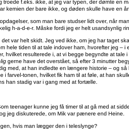
jeg troede f.eks. ikke, at jeg var typen, der dømte en
 var kemien der bare ikke, og døden skulle have en å
opdagelser, som man bare studser lidt over, når man
irkelig h-a-d-e-r. Måske fordi jeg er helt usandsynlig ri
 det var helt skidt. Jeg ved ikke, om jeg har taget sk
 hele tiden til at tale indover ham, hvorefter jeg – i
r, hvilket resulterede i, at vi begge begyndte at tal
lig
gerne have det overstået, så efter 3 minutter be
ig med, at han indledte en længere historie – og så 
i farvel-tonen, hvilket fik ham til at føle, at han sku
 han stadig var i gang med at fortælle.
om teenager kunne jeg få timer til at gå med at sidd
og jeg diskuterede, om Mik var pænere end Heine.
en, hvis man lægger den i teleslynge?