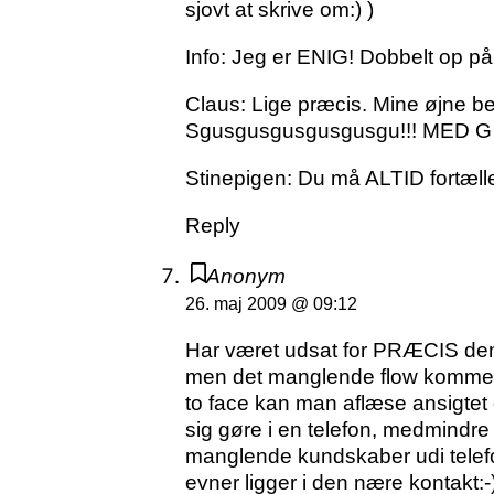
sjovt at skrive om:) )
Info: Jeg er ENIG! Dobbelt op på 
Claus: Lige præcis. Mine øjne be
Sgusgusgusgusgusgu!!! MED G for 
Stinepigen: Du må ALTID fortælle 
Reply
Anonym
26. maj 2009 @ 09:12
Har været udsat for PRÆCIS den sa
men det manglende flow kommer 
to face kan man aflæse ansigtet o
sig gøre i en telefon, medmindre
manglende kundskaber udi telefo
evner ligger i den nære kontakt:-