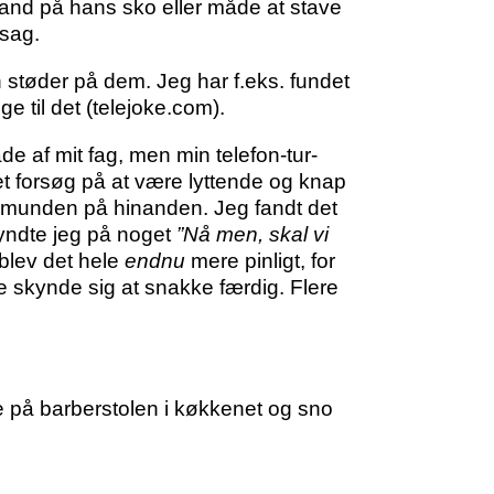
 mand på hans sko eller måde at stave
rsag.
 støder på dem. Jeg har f.eks. fundet
nge til det (telejoke.com).
ade af mit fag, men min telefon-tur-
 et forsøg på at være lyttende og knap
e i munden på hinanden. Jeg fandt det
gyndte jeg på noget
”Nå men, skal vi
blev det hele
endnu
mere pinligt, for
lle skynde sig at snakke færdig. Flere
e på barberstolen i køkkenet og sno