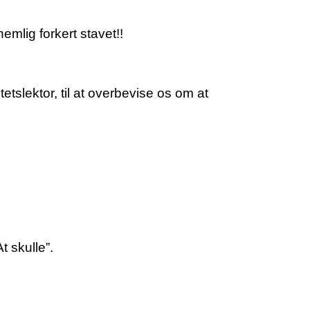
mlig forkert stavet!!
etslektor, til at overbevise os om at
t skulle”.