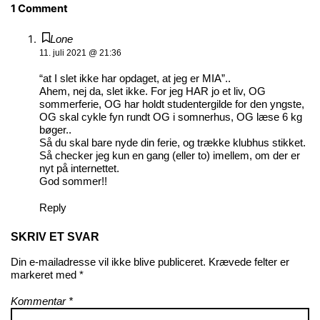
1 Comment
Lone
11. juli 2021 @ 21:36
“at I slet ikke har opdaget, at jeg er MIA”..
Ahem, nej da, slet ikke. For jeg HAR jo et liv, OG
sommerferie, OG har holdt studentergilde for den yngste,
OG skal cykle fyn rundt OG i somnerhus, OG læse 6 kg
bøger..
Så du skal bare nyde din ferie, og trække klubhus stikket.
Så checker jeg kun en gang (eller to) imellem, om der er
nyt på internettet.
God sommer!!
Reply
SKRIV ET SVAR
Din e-mailadresse vil ikke blive publiceret.
Krævede felter er
markeret med
*
Kommentar
*