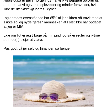
Apple også er her i morgen, gør, at vi ikke længere opfører os
som om, at vi og vores oplevelser og minder forsvinder, hvis
ikke de
øjeblikkeligt
lagres i cyber.
-og apropos ovenstående har 85% af jer sikkert så travlt med at
slikke sol og nyde *jeres* mennesker, at I slet ikke har opdaget,
at jeg er MIA.
Lige om lidt er jeg tilbage på min pind, og så er regler og rytme
som de(n) plejer at være.
Pas godt på jer selv og hinanden så længe.