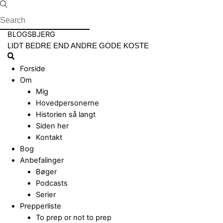
Skip
to
content
Menu
BLOGSBJERG
LIDT BEDRE END ANDRE GODE KOSTE
Search
Forside
Om
Mig
Hovedpersonerne
Historien så langt
Siden her
Kontakt
Bog
Anbefalinger
Bøger
Podcasts
Serier
Prepperliste
To prep or not to prep