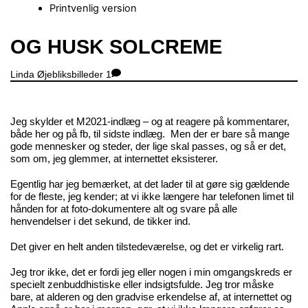
Printvenlig version
Close
OG HUSK SOLCREME
Menu
Linda
Øjebliksbilleder
1
Jeg skylder et M2021-indlæg – og at reagere på kommentarer,
både her og på fb, til sidste indlæg. Men der er bare så mange
gode mennesker og steder, der lige skal passes, og så er det,
som om, jeg glemmer, at internettet eksisterer.
Egentlig har jeg bemærket, at det lader til at gøre sig gældende
for de fleste, jeg kender; at vi ikke længere har telefonen limet til
hånden for at foto-dokumentere alt og svare på alle
henvendelser i det sekund, de tikker ind.
Det giver en helt anden tilstedeværelse, og det er virkelig rart.
Jeg tror ikke, det er fordi jeg eller nogen i min omgangskreds er
specielt zenbuddhistiske eller indsigtsfulde. Jeg tror måske
bare, at alderen og den gradvise erkendelse af, at internettet og