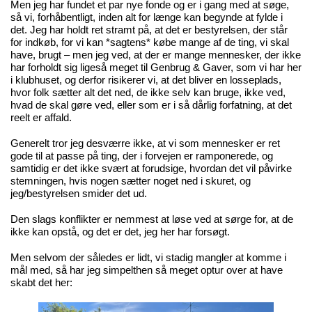
Men jeg har fundet et par nye fonde og er i gang med at søge,
så vi, forhåbentligt, inden alt for længe kan begynde at fylde i
det. Jeg har holdt ret stramt på, at det er bestyrelsen, der står
for indkøb, for vi kan *sagtens* købe mange af de ting, vi skal
have, brugt – men jeg ved, at der er mange mennesker, der ikke
har forholdt sig ligeså meget til Genbrug & Gaver, som vi har her
i klubhuset, og derfor risikerer vi, at det bliver en losseplads,
hvor folk sætter alt det ned, de ikke selv kan bruge, ikke ved,
hvad de skal gøre ved, eller som er i så dårlig forfatning, at det
reelt er affald.
Generelt tror jeg desværre ikke, at vi som mennesker er ret
gode til at passe på ting, der i forvejen er ramponerede, og
samtidig er det ikke svært at forudsige, hvordan det vil påvirke
stemningen, hvis nogen sætter noget ned i skuret, og
jeg/bestyrelsen smider det ud.
Den slags konflikter er nemmest at løse ved at sørge for, at de
ikke kan opstå, og det er det, jeg her har forsøgt.
Men selvom der således er lidt, vi stadig mangler at komme i
mål med, så har jeg simpelthen så meget optur over at have
skabt det her: