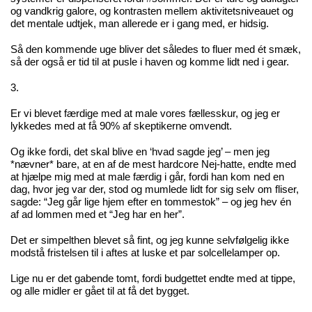
og vandkrig galore, og kontrasten mellem aktivitetsniveauet og
det mentale udtjek, man allerede er i gang med, er hidsig.
Så den kommende uge bliver det således to fluer med ét smæk,
så der også er tid til at pusle i haven og komme lidt ned i gear.
3.
Er vi blevet færdige med at male vores fællesskur, og jeg er
lykkedes med at få 90% af skeptikerne omvendt.
Og ikke fordi, det skal blive en ‘hvad sagde jeg’ – men jeg
*nævner* bare, at en af de mest hardcore Nej-hatte, endte med
at hjælpe mig med at male færdig i går, fordi han kom ned en
dag, hvor jeg var der, stod og mumlede lidt for sig selv om fliser,
sagde: “Jeg går lige hjem efter en tommestok” – og jeg hev én
af ad lommen med et “Jeg har en her”.
Det er simpelthen blevet så fint, og jeg kunne selvfølgelig ikke
modstå fristelsen til i aftes at luske et par solcellelamper op.
Lige nu er det gabende tomt, fordi budgettet endte med at tippe,
og alle midler er gået til at få det bygget.