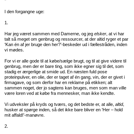
*
I den forgangne uge:
1.
Har jeg været sammen med Damerne, og jeg
elsker
, at vi har
talt så meget om genbrug og ressourcer, at der altid ryger et par
‘Kan én af jer bruge den her?’-beskeder ud i fællestråden, inden
vi mødes.
For vi er alle gode til at købe/sælge brugt, og til at give videre til
genbrug, men der er bare ting, som ikke egner sig til det, som
stadig er ærgerlige at smide ud. En næsten fuld pose
proteinpulver, en olie, der er taget af én gang, vin, der er givet i
firmagave, og som derfor har en reklame på etikken; alt
sammen noget, der jo sagtens kan bruges, men som man ville
være loren ved at købe fra mennesker, man ikke kendte.
Vi udveksler på kryds og tværs, og det bedste er, at alle,
altid
,
husker at spørge inden, så det ikke bare bliver en ‘Her – hold
mit affald!’-manøvre.
2.