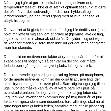
Nåede jeg i går at gøre køleskabet rent, og selvom det,
temperaturmæssigt, ikke er et særligt optimalt tidspunkt at gøre
det på, så var det nødvendigt, fordi al den hyldesaft og
jordbæreddike, jeg har været i gang med at lave, har sat lidt
aftryk hist og her.
Det var rart at få gjort; ikke mindst fordi jeg i år (indtil videre) har
holdt mit løfte til mig selv om at prøve at (hjemme)lave de ting,
jeg skrev ned i min almanak sidste år. De fylder – og det øger
risikoen for madspild, fordi man ikke bruger det, man har glemt,
man har stående.
Det er altid en motiverende faktor at rydde op, når det er for at
skabe plads til noget nyt, så der var en del ting, der måtte
forlade øen i går, og det har givet plads, luft og overblik.
Den kommende uge har jeg ‘rugbrød og fryser’ på madplanen,
for de næste måneder kommer der også til at være ting, der
skal i fryseren, og det kræver plads. Samtidig trænger jeg til en
uge, hvor jeg måske kan få lov at være bare lidt i plus på
overskudskontoen, for jeg synes godt nok, at jeg løber stærkt.
Jeg ved ikke, hvorfor det kommer bag på mig hvert år, at juni
faktisk er ligeså slem som december, fordi alle liiiige skal nå at
gøre noget færdigt inden ferien, samtidig med, at alle planer og
systemer er dispenseret fordi #sommer. Der er ture og udflugter