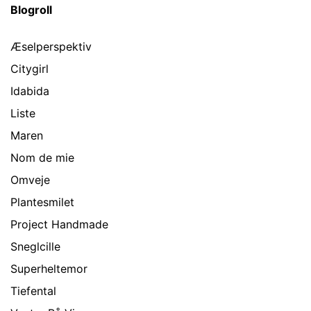
Blogroll
Æselperspektiv
Citygirl
Idabida
Liste
Maren
Nom de mie
Omveje
Plantesmilet
Project Handmade
Sneglcille
Superheltemor
Tiefental