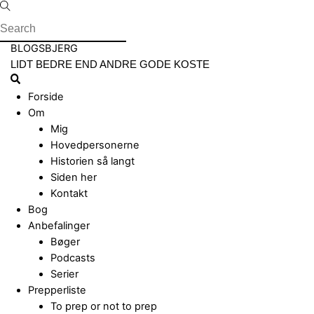
Skip
to
content
Menu
BLOGSBJERG
LIDT BEDRE END ANDRE GODE KOSTE
Search
Forside
Om
Mig
Hovedpersonerne
Historien så langt
Siden her
Kontakt
Bog
Anbefalinger
Bøger
Podcasts
Serier
Prepperliste
To prep or not to prep