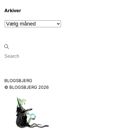
Arkiver
Arkiver
Back
BLOGSBJERG
To
©
BLOGSBJERG
2026
Top