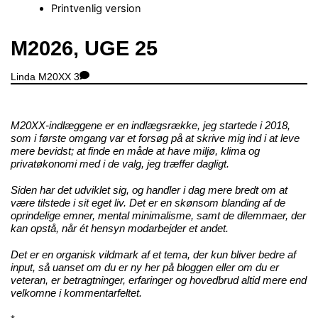
Printvenlig version
Close
M2026, UGE 25
Menu
Linda
M20XX
3
M20XX-indlæggene er en indlægsrække, jeg startede i 2018,
som i første omgang var et forsøg på at skrive mig ind i at leve
mere bevidst; at finde en måde at have miljø, klima og
privatøkonomi med i de valg, jeg træffer dagligt.
Siden har det udviklet sig, og handler i dag mere bredt om at
være tilstede i sit eget liv. Det er en skønsom blanding af de
oprindelige emner, mental minimalisme, samt de dilemmaer, der
kan opstå, når ét hensyn modarbejder et andet.
Det er en organisk vildmark af et tema, der kun bliver bedre af
input, så uanset om du er ny her på bloggen eller om du er
veteran, er betragtninger, erfaringer og hovedbrud altid mere end
velkomne i kommentarfeltet.