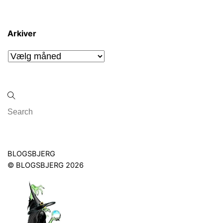
Arkiver
Arkiver
Back
BLOGSBJERG
To
©
BLOGSBJERG
2026
Top