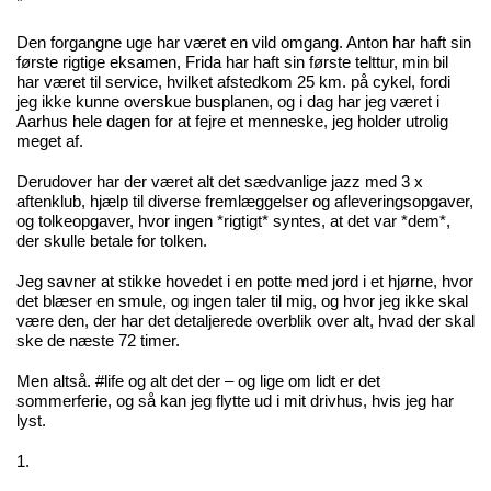
*
Den forgangne uge har været en vild omgang. Anton har haft sin
første rigtige eksamen, Frida har haft sin første telttur, min bil
har været til service, hvilket afstedkom 25 km. på cykel, fordi
jeg ikke kunne overskue busplanen, og i dag har jeg været i
Aarhus hele dagen for at fejre et menneske, jeg holder utrolig
meget af.
Derudover har der været alt det sædvanlige jazz med 3 x
aftenklub, hjælp til diverse fremlæggelser og afleveringsopgaver,
og tolkeopgaver, hvor ingen *rigtigt* syntes, at det var *dem*,
der skulle betale for tolken.
Jeg savner at stikke hovedet i en potte med jord i et hjørne, hvor
det blæser en smule, og ingen taler til mig, og hvor jeg ikke skal
være den, der har det detaljerede overblik over alt, hvad der skal
ske de næste 72 timer.
Men altså. #life og alt det der – og lige om lidt er det
sommerferie, og så kan jeg flytte ud i mit drivhus, hvis jeg har
lyst.
1.