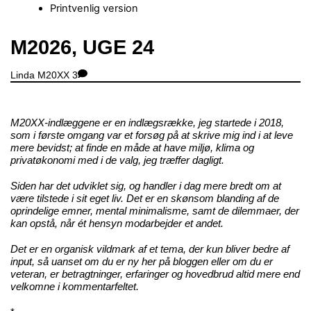
Printvenlig version
Close
M2026, UGE 24
Menu
Linda
M20XX
3
M20XX-indlæggene er en indlægsrække, jeg startede i 2018,
som i første omgang var et forsøg på at skrive mig ind i at leve
mere bevidst; at finde en måde at have miljø, klima og
privatøkonomi med i de valg, jeg træffer dagligt.
Siden har det udviklet sig, og handler i dag mere bredt om at
være tilstede i sit eget liv. Det er en skønsom blanding af de
oprindelige emner, mental minimalisme, samt de dilemmaer, der
kan opstå, når ét hensyn modarbejder et andet.
Det er en organisk vildmark af et tema, der kun bliver bedre af
input, så uanset om du er ny her på bloggen eller om du er
veteran, er betragtninger, erfaringer og hovedbrud altid mere end
velkomne i kommentarfeltet.