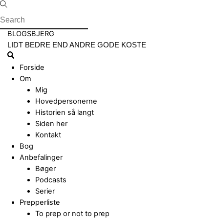
Skip
to
content
Menu
BLOGSBJERG
LIDT BEDRE END ANDRE GODE KOSTE
Search
Forside
Om
Mig
Hovedpersonerne
Historien så langt
Siden her
Kontakt
Bog
Anbefalinger
Bøger
Podcasts
Serier
Prepperliste
To prep or not to prep