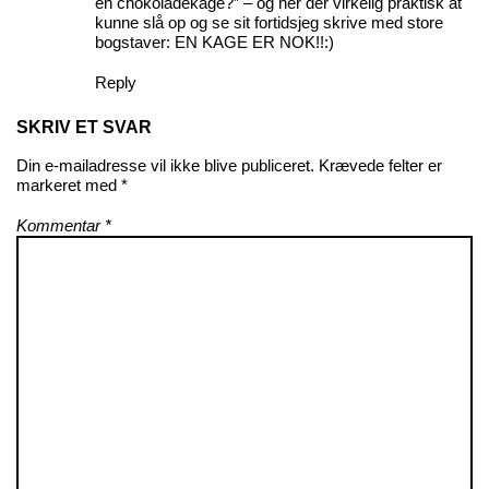
én chokoladekage?” – og her der virkelig praktisk at
kunne slå op og se sit fortidsjeg skrive med store
bogstaver: EN KAGE ER NOK!!:)
Reply
SKRIV ET SVAR
Din e-mailadresse vil ikke blive publiceret.
Krævede felter er
markeret med
*
Kommentar
*