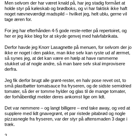
Men selvom der har været knald på, har jeg stadig formået at
holde styr på køleskab og brødboks, og vi har faktisk ikke haft
noget nævneværdigt madspild – hvilket jeg, helt ublu, gerne vil
tage æren for.
For jeg har efterhånden 4-5 gode reste-retter på repertoiret, og
her er jeg ikke bleg for at skyde genvej med halvfabrikata.
Derfor havde jeg Knorr Lasagnette på menuen, for selvom der jo
ikke er noget i den pakke, man ikke selv kan ryste ud af ærmet,
så synes jeg, at det kan være en hælp at have rammerne
stukket ud af nogle andre, så man bare selv skal improvisere
derfra.
Jeg fik derfor brugt alle grønt-rester, en halv pose revet ost, to
små plastbøtter tomatsauce fra fryseren, og de sidste semidried
tomater, så der er tomme hylder og glas til de mange tomater,
der forhåbentligt melder deres ankomst lige om lidt.
Det var nemmere – og langt billigere – end take away, og ved at
supplere med lidt gnavegrønt, et par ristede pitabrød og nogle
pizzasnegle fra fryseren, var der styr på aftensmaden 3 dage i
træk.
2.