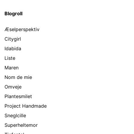
Blogroll
Æselperspektiv
Citygirl
Idabida
Liste
Maren
Nom de mie
Omveje
Plantesmilet
Project Handmade
Sneglcille
Superheltemor