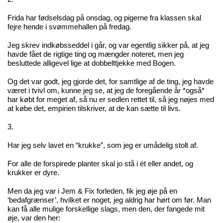
Frida har fødselsdag på onsdag, og pigerne fra klassen skal
fejre hende i svømmehallen på fredag.
Jeg skrev indkøbsseddel i går, og var egentlig sikker på, at jeg
havde fået de rigtige ting og mængder noteret, men jeg
besluttede alligevel lige at dobbelttjekke med Bogen.
Og det var godt, jeg gjorde det, for samtlige af de ting, jeg havde
været i tvivl om, kunne jeg se, at jeg de foregående år *også*
har købt for meget af, så nu er sedlen rettet til, så jeg nøjes med
at købe det, empirien tilskriver, at de kan sætte til livs.
3.
Har jeg selv lavet en “krukke”, som jeg er umådelig stolt af.
For alle de forspirede planter skal jo stå i ét eller andet, og
krukker er dyre.
Men da jeg var i Jem & Fix forleden, fik jeg øje på en
‘bedafgrænser’, hvilket er noget, jeg aldrig har hørt om før. Man
kan få alle mulige forskellige slags, men den, der fangede mit
øje, var den her: