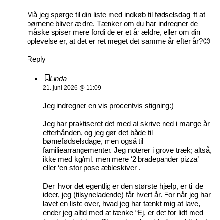
Må jeg spørge til din liste med indkøb til fødselsdag ift at
børnene bliver ældre. Tænker om du har indregner de
måske spiser mere fordi de er et år ældre, eller om din
oplevelse er, at det er ret meget det samme år efter år?😊
Reply
Linda
21. juni 2026 @ 11:09
Jeg indregner en vis procentvis stigning:)
Jeg har praktiseret det med at skrive ned i mange år
efterhånden, og jeg gør det både til
børnefødselsdage, men også til
familiearrangementer. Jeg noterer i grove træk; altså,
ikke med kg/ml. men mere ‘2 bradepander pizza’
eller ‘en stor pose æbleskiver’.
Der, hvor det egentlig er den største hjælp, er til de
ideer, jeg (tilsyneladende) får hvert år. For når jeg har
lavet en liste over, hvad jeg har tænkt mig at lave,
ender jeg altid med at tænke “Ej, er det for lidt med