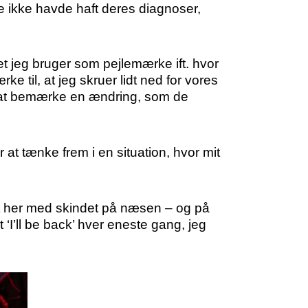
e ikke havde haft deres diagnoser,
lket jeg bruger som pejlemærke ift. hvor
e til, at jeg skruer lidt ned for vores
er at bemærke en ændring, som de
mår at tænke frem i en situation, hvor mit
det her med skindet på næsen – og på
 ‘I’ll be back’ hver eneste gang, jeg