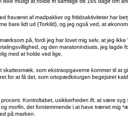
ikke muligt at holde fri samtlige de 165 dage om året
 fraværet af madpakker og fritidsaktiviteter har betyd
omme bare lidt ud (Torkild), og jeg også ved, at øko
rksom på, fordi jeg har lovet mig selv, at jeg ikke VI
lingsvillighed, og den maratonindsats, jeg lagde for
lig med at holde ved lige.
et skattesmæk, som ekstraopgaverne kommer til at giv
året for at få det, som ortopædkirurgen begejstret kaldt
procent. Kontroltabet, usikkerheden ift. at være syg 
og morfin, det forstemmende i at have trænet mig *ægt
 ned på marken.