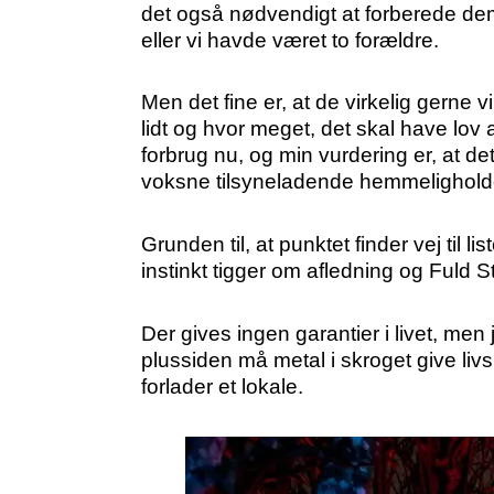
det også nødvendigt at forberede dem 
eller vi havde været to forældre.
Men det fine er, at de virkelig gerne v
lidt og hvor meget, det skal have lov 
forbrug nu, og min vurdering er, at 
voksne tilsyneladende hemmeligholde
Grunden til, at punktet finder vej til li
instinkt tigger om afledning og Fuld S
Der gives ingen garantier i livet, m
plussiden må metal i skroget give livs
forlader et lokale.