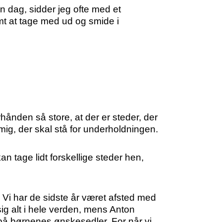
en dag, sidder jeg ofte med et
emt at tage med ud og smide i
rhånden så store, at der er steder, der
mig, der skal stå for underholdningen.
an tage lidt forskellige steder hen,
n. Vi har de sidste år været afsted med
sig alt i hele verden, mens Anton
 på børnenes ønskesedler. For når vi