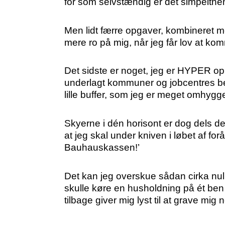
for som selvstændig er det simpelthen 
Men lidt færre opgaver, kombineret med
mere ro på mig, når jeg får lov at k
Det sidste er noget, jeg er HYPER opmæ
underlagt kommuner og jobcentres beta
lille buffer, som jeg er meget omhygge
Skyerne i dén horisont er dog dels d
at jeg skal under kniven i løbet af for
Bauhauskassen!’
Det kan jeg overskue sådan cirka nul 
skulle køre en husholdning på ét ben 
tilbage giver mig lyst til at grave mig