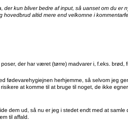
a, der kun bliver bedre af input, så uanset om du er 
 og hovedbrud altid mere end velkomne i kommentarfel
l poser, der har været (tørre) madvarer i, f.eks. brød, 
 med fødevarehygiejnen herhjemme, så selvom jeg genb
risikere at komme til at bruge til noget, de ikke egner 
mide dem ud, så nu er jeg i stedet endt med at saml
m til affald.