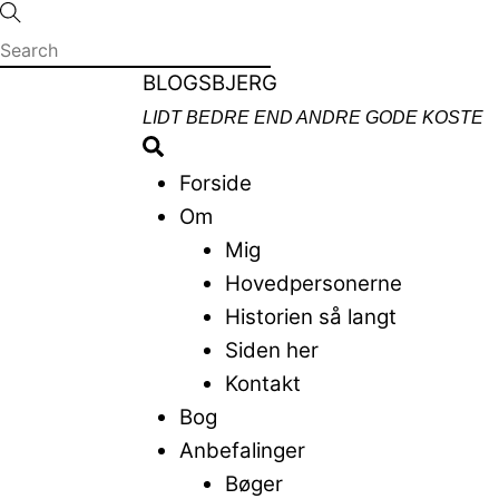
Skip
to
content
Menu
BLOGSBJERG
LIDT BEDRE END ANDRE GODE KOSTE
Search
Forside
Om
Mig
Hovedpersonerne
Historien så langt
Siden her
Kontakt
Bog
Anbefalinger
Bøger