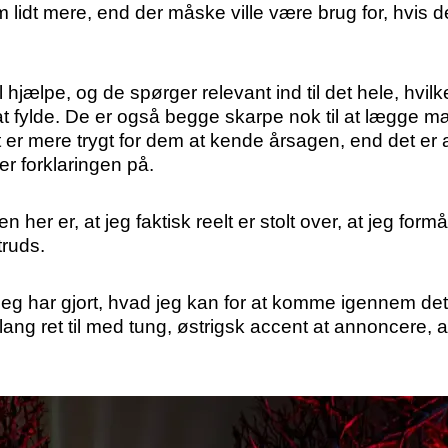
lidt mere, end der måske ville være brug for, hvis d
il hjælpe, og de spørger relevant ind til det hele, hvi
at fylde. De er også begge skarpe nok til at lægge mærk
det er mere trygt for dem at kende årsagen, end det 
r forklaringen på.
sten her er, at jeg faktisk reelt er stolt over, at jeg for
truds.
en jeg har gjort, hvad jeg kan for at komme igennem 
lang ret til med tung, østrigsk accent at annoncere, at