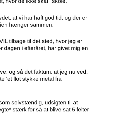
, hvor de ikke skal i skole.
et, at vi har haft god tid, og der er
nomien hænger sammen.
L tilbage til det sted, hvor jeg er
 dagen i efteråret, har givet mig en
e, og så det faktum, at jeg nu ved,
e ‘et flot stykke metal fra
som selvstændig, udsigten til at
e* stærk for så at blive sat 5 felter