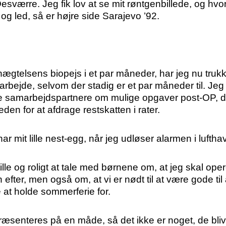
værre. Jeg fik lov at se mit røntgenbillede, og hvor 
 og led, så er højre side Sarajevo ’92.
nægtelsens biopejs i et par måneder, har jeg nu tru
bejde, selvom der stadig er et par måneder til. Jeg h
e samarbejdspartnere om mulige opgaver post-OP, de
gheden for at afdrage restskatten i rater.
har mit lille nest-egg, når jeg udløser alarmen i luft
stille og roligt at tale med børnene om, at jeg skal ope
 efter, men også om, at vi er nødt til at være gode til
e at holde sommerferie for.
præsenteres på en måde, så det ikke er noget, de bl