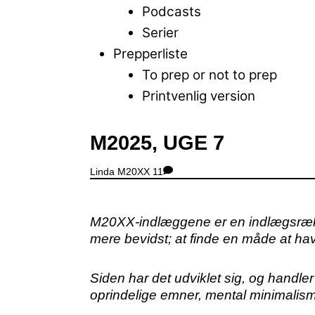
Podcasts
Serier
Prepperliste
To prep or not to prep
Printvenlig version
Close
M2025, UGE 7
Menu
Linda
M20XX
11
M20XX-indlæggene er en indlægsrække,
mere bevidst; at finde en måde at have
Siden har det udviklet sig, og handler
oprindelige emner, mental minimalism