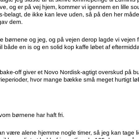
ve, og er på vej hjem, kommer vi igennem en lille so
plys-belagt, de ikke kan leve uden, så på den her må
 gav dem.
e børnene og jeg, og på vejen derop lagde vi vejen for
 til både en is og en solid kop kaffe løbet af eftermi
 bake-off giver et Novo Nordisk-agtigt overskud på bu
ferieperioder, hvor mange bække små meget hurtigt lø
vom børnene har haft fri.
 kan være alene hjemme nogle timer, så jeg kan tage li