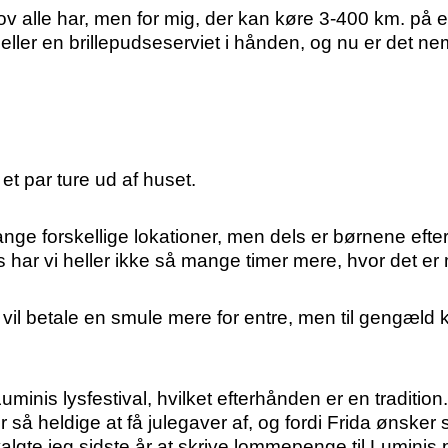
hov alle har, men for mig, der kan køre 3-400 km. på 
 eller en brillepudseserviet i hånden, og nu er det n
 et par ture ud af huset.
ange forskellige lokationer, men dels er børnene efte
s har vi heller ikke så mange timer mere, hvor det er 
re vil betale en smule mere for entre, men til gengæld k
uminis lysfestival, hvilket efterhånden er en traditio
så heldige at få julegaver af, og fordi Frida ønsker 
lgte jeg sidste år at skrive lommepenge til Luminis