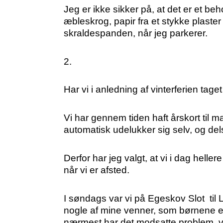
Jeg er ikke sikker på, at det er et be
æbleskrog, papir fra et stykke plaster
skraldespanden, når jeg parkerer.
2.
Har vi i anledning af vinterferien taget
Vi har gennem tiden haft årskort til m
automatisk udelukker sig selv, og del
Derfor har jeg valgt, at vi i dag helle
når vi er afsted.
I søndags var vi på Egeskov Slot til L
nogle af mine venner, som børnene er 
nærmest har det modsatte problem, va