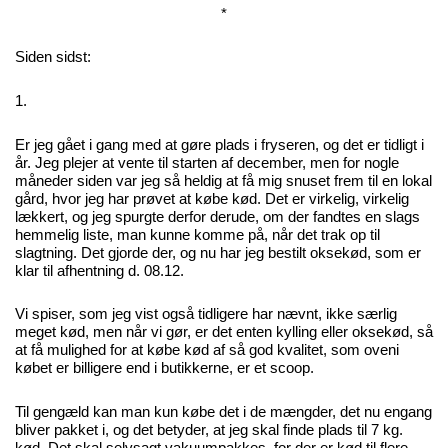
*
Siden sidst:
1.
Er jeg gået i gang med at gøre plads i fryseren, og det er tidligt i
år. Jeg plejer at vente til starten af december, men for nogle
måneder siden var jeg så heldig at få mig snuset frem til en lokal
gård, hvor jeg har prøvet at købe kød. Det er virkelig, virkelig
lækkert, og jeg spurgte derfor derude, om der fandtes en slags
hemmelig liste, man kunne komme på, når det trak op til
slagtning. Det gjorde der, og nu har jeg bestilt oksekød, som er
klar til afhentning d. 08.12.
Vi spiser, som jeg vist også tidligere har nævnt, ikke særlig
meget kød, men når vi gør, er det enten kylling eller oksekød, så
at få mulighed for at købe kød af så god kvalitet, som oveni
købet er billigere end i butikkerne, er et scoop.
Til gengæld kan man kun købe det i de mængder, det nu engang
bliver pakket i, og det betyder, at jeg skal finde plads til 7 kg.
kød. Det skal selvsagt vakuumpakkes, for der er kød til flere