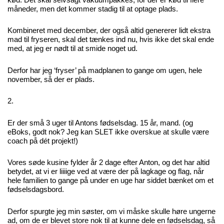
måneder, men det kommer stadig til at optage plads.
Kombineret med december, der også altid genererer lidt ekstra
mad til fryseren, skal det tænkes ind nu, hvis ikke det skal ende
med, at jeg er nødt til at smide noget ud.
Derfor har jeg ‘fryser’ på madplanen to gange om ugen, hele
november, så der er plads.
2.
Er der små 3 uger til Antons fødselsdag. 15 år, mand. (og
eBoks, godt nok? Jeg kan SLET ikke overskue at skulle være
coach på dét projekt!)
Vores søde kusine fylder år 2 dage efter Anton, og det har altid
betydet, at vi er liiiige ved at være der på lagkage og flag, når
hele familien to gange på under en uge har siddet bænket om et
fødselsdagsbord.
Derfor spurgte jeg min søster, om vi måske skulle høre ungerne
ad, om de er blevet store nok til at kunne dele en fødselsdag, så