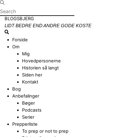
Skip
to
content
Menu
BLOGSBJERG
LIDT BEDRE END ANDRE GODE KOSTE
Search
Forside
Om
Mig
Hovedpersonerne
Historien så langt
Siden her
Kontakt
Bog
Anbefalinger
Bøger
Podcasts
Serier
Prepperliste
To prep or not to prep