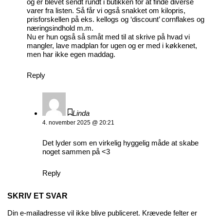
og er blevet sendt rundt i butikken for at finde diverse
varer fra listen. Så får vi også snakket om kilopris,
prisforskellen på eks. kellogs og ‘discount’ cornflakes og
næringsindhold m.m.
Nu er hun også så småt med til at skrive på hvad vi
mangler, lave madplan for ugen og er med i køkkenet,
men har ikke egen maddag.
Reply
Linda
4. november 2025 @ 20:21
Det lyder som en virkelig hyggelig måde at skabe
noget sammen på <3
Reply
SKRIV ET SVAR
Din e-mailadresse vil ikke blive publiceret.
Krævede felter er