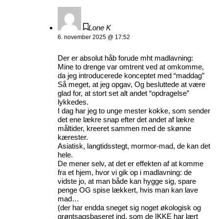
Lone K
6. november 2025 @ 17:52
Der er absolut håb forude mht madlavning:
Mine to drenge var omtrent ved at omkomme,
da jeg introducerede konceptet med “maddag”
Så meget, at jeg opgav, Og besluttede at være
glad for, at stort set alt andet “opdragelse”
lykkedes.
I dag har jeg to unge mester kokke, som sender
det ene lækre snap efter det andet af lækre
måltider, kreeret sammen med de skønne
kærester.
Asiatisk, langtidsstegt, mormor-mad, de kan det
hele.
De mener selv, at det er effekten af at komme
fra et hjem, hvor vi gik op i madlavning: de
vidste jo, at man både kan hygge sig, spare
penge OG spise lækkert, hvis man kan lave
mad…
(der har endda sneget sig noget økologisk og
grøntsagsbaseret ind, som de IKKE har lært