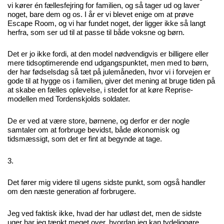
vi kører én fællesfejring for familien, og så tager ud og laver
noget, bare dem og os. I år er vi blevet enige om at prøve
Escape Room, og vi har fundet noget, der ligger ikke så langt
herfra, som ser ud til at passe til både voksne og børn.
Det er jo ikke fordi, at den model nødvendigvis er billigere eller
mere tidsoptimerende end udgangspunktet, men med to børn,
der har fødselsdag så tæt på julemåneden, hvor vi i forvejen er
gode til at hygge os i familien, giver det mening at bruge tiden på
at skabe en fælles oplevelse, i stedet for at køre Reprise-
modellen med Tordenskjolds soldater.
De er ved at være store, børnene, og derfor er der nogle
samtaler om at forbruge bevidst, både økonomisk og
tidsmæssigt, som det er fint at begynde at tage.
3.
Det fører mig videre til ugens sidste punkt, som også handler
om den næste generation af forbrugere.
Jeg ved faktisk ikke, hvad der har udløst det, men de sidste
uger har jeg tænkt meget over, hvordan jeg kan tydeliggøre