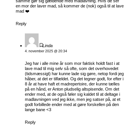
samme gør sig gældende med madlavning. Hvis de ser
en mor der laver mad, så kommer de (nok) også til at lave
mad ❤️
Reply
Linda
4. november 2025 @ 20:34
Jeg har i alle mine år som mor faktisk holdt fast i at
lave mad til mig selv så ofte, som det overhovedet
(tidsmæssigt) har kunne lade sig gøre, netop fordi jeg
håber, at det er tilfældet. Og det tegner godt, for efter i
8 år at have haft et madrepertoire, der kunne tælles
på en hånd, er Anton pludselig altspisende. Om det
ender med, at de også føler sig kaldet til at deltage i
madlavningen ved jeg ikke, men jeg satser på, at et
godt forbillede ender med at gøre forskellen på den
lange bane <3
Reply