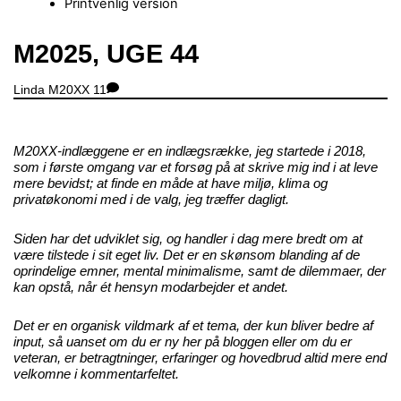
Printvenlig version
Close
M2025, UGE 44
Menu
Linda
M20XX
11
M20XX-indlæggene er en indlægsrække, jeg startede i 2018,
som i første omgang var et forsøg på at skrive mig ind i at leve
mere bevidst; at finde en måde at have miljø, klima og
privatøkonomi med i de valg, jeg træffer dagligt.
Siden har det udviklet sig, og handler i dag mere bredt om at
være tilstede i sit eget liv. Det er en skønsom blanding af de
oprindelige emner, mental minimalisme, samt de dilemmaer, der
kan opstå, når ét hensyn modarbejder et andet.
Det er en organisk vildmark af et tema, der kun bliver bedre af
input, så uanset om du er ny her på bloggen eller om du er
veteran, er betragtninger, erfaringer og hovedbrud altid mere end
velkomne i kommentarfeltet.