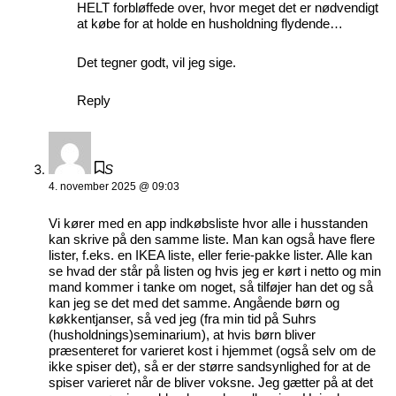
HELT forbløffede over, hvor meget det er nødvendigt
at købe for at holde en husholdning flydende…
Det tegner godt, vil jeg sige.
Reply
S
4. november 2025 @ 09:03
Vi kører med en app indkøbsliste hvor alle i husstanden
kan skrive på den samme liste. Man kan også have flere
lister, f.eks. en IKEA liste, eller ferie-pakke lister. Alle kan
se hvad der står på listen og hvis jeg er kørt i netto og min
mand kommer i tanke om noget, så tilføjer han det og så
kan jeg se det med det samme. Angående børn og
køkkentjanser, så ved jeg (fra min tid på Suhrs
(husholdnings)seminarium), at hvis børn bliver
præsenteret for varieret kost i hjemmet (også selv om de
ikke spiser det), så er der større sandsynlighed for at de
spiser varieret når de bliver voksne. Jeg gætter på at det