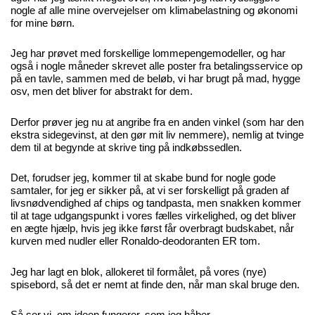
nogle af alle mine overvejelser om klimabelastning og økonomi
for mine børn.
Jeg har prøvet med forskellige lommepengemodeller, og har
også i nogle måneder skrevet alle poster fra betalingsservice op
på en tavle, sammen med de beløb, vi har brugt på mad, hygge
osv, men det bliver for abstrakt for dem.
Derfor prøver jeg nu at angribe fra en anden vinkel (som har den
ekstra sidegevinst, at den gør mit liv nemmere), nemlig at tvinge
dem til at begynde at skrive ting på indkøbssedlen.
Det, forudser jeg, kommer til at skabe bund for nogle gode
samtaler, for jeg er sikker på, at vi ser forskelligt på graden af
livsnødvendighed af chips og tandpasta, men snakken kommer
til at tage udgangspunkt i vores fælles virkelighed, og det bliver
en ægte hjælp, hvis jeg ikke først får overbragt budskabet, når
kurven med nudler eller Ronaldo-deodoranten ER tom.
Jeg har lagt en blok, allokeret til formålet, på vores (nye)
spisebord, så det er nemt at finde den, når man skal bruge den.