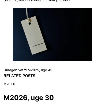
Så ser vi, om ideen fungerer, som jeg håber.
Umagen værd
M2025, uge 45
RELATED POSTS
M20XX
M2026, uge 30