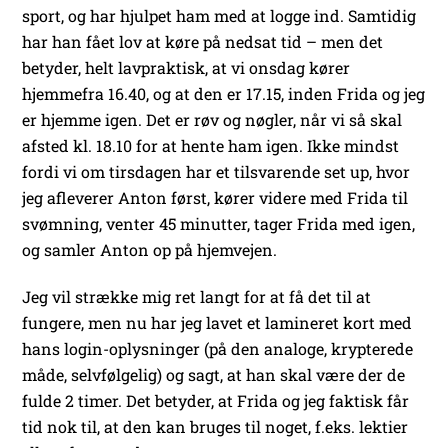
sport, og har hjulpet ham med at logge ind. Samtidig
har han fået lov at køre på nedsat tid – men det
betyder, helt lavpraktisk, at vi onsdag kører
hjemmefra 16.40, og at den er 17.15, inden Frida og jeg
er hjemme igen. Det er røv og nøgler, når vi så skal
afsted kl. 18.10 for at hente ham igen. Ikke mindst
fordi vi om tirsdagen har et tilsvarende set up, hvor
jeg afleverer Anton først, kører videre med Frida til
svømning, venter 45 minutter, tager Frida med igen,
og samler Anton op på hjemvejen.
Jeg vil strække mig ret langt for at få det til at
fungere, men nu har jeg lavet et lamineret kort med
hans login-oplysninger (på den analoge, krypterede
måde, selvfølgelig) og sagt, at han skal være der de
fulde 2 timer. Det betyder, at Frida og jeg faktisk får
tid nok til, at den kan bruges til noget, f.eks. lektier