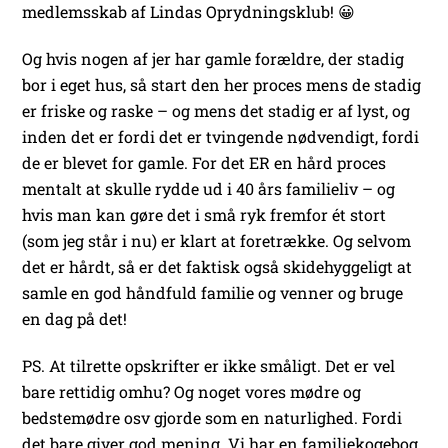
medlemsskab af Lindas Oprydningsklub! 😀
Og hvis nogen af jer har gamle forældre, der stadig
bor i eget hus, så start den her proces mens de stadig
er friske og raske – og mens det stadig er af lyst, og
inden det er fordi det er tvingende nødvendigt, fordi
de er blevet for gamle. For det ER en hård proces
mentalt at skulle rydde ud i 40 års familieliv – og
hvis man kan gøre det i små ryk fremfor ét stort
(som jeg står i nu) er klart at foretrække. Og selvom
det er hårdt, så er det faktisk også skidehyggeligt at
samle en god håndfuld familie og venner og bruge
en dag på det!
PS. At tilrette opskrifter er ikke småligt. Det er vel
bare rettidig omhu? Og noget vores mødre og
bedstemødre osv gjorde som en naturlighed. Fordi
det bare giver god mening. Vi har en familiekogebog,