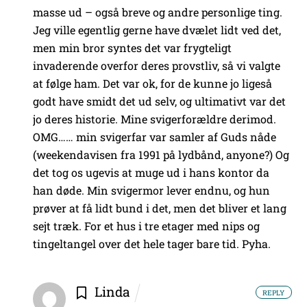
masse ud – også breve og andre personlige ting.
Jeg ville egentlig gerne have dvælet lidt ved det,
men min bror syntes det var frygteligt
invaderende overfor deres provstliv, så vi valgte
at følge ham. Det var ok, for de kunne jo ligeså
godt have smidt det ud selv, og ultimativt var det
jo deres historie. Mine svigerforældre derimod.
OMG…… min svigerfar var samler af Guds nåde
(weekendavisen fra 1991 på lydbånd, anyone?) Og
det tog os ugevis at muge ud i hans kontor da
han døde. Min svigermor lever endnu, og hun
prøver at få lidt bund i det, men det bliver et lang
sejt træk. For et hus i tre etager med nips og
tingeltangel over det hele tager bare tid. Pyha.
Linda
REPLY