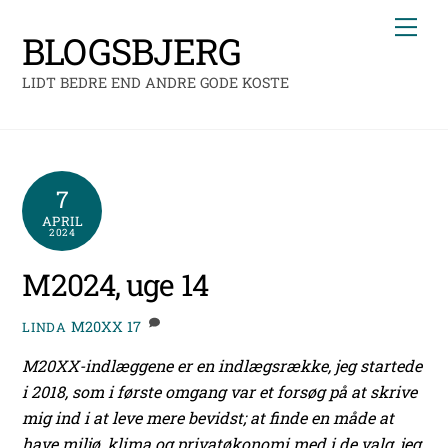
Skip
Me
to
BLOGSBJERG
content
LIDT BEDRE END ANDRE GODE KOSTE
7
APRIL
2024
M2024, uge 14
M20XX
17
LINDA
M20XX-indlæggene er en indlægsrække, jeg startede
i 2018, som i første omgang var et forsøg på at skrive
mig ind i at leve mere bevidst; at finde en måde at
have miljø, klima og privatøkonomi med i de valg, jeg