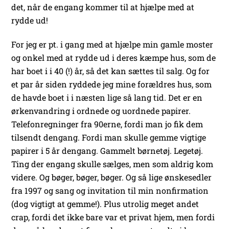
det, når de engang kommer til at hjælpe med at
rydde ud!
For jeg er pt. i gang med at hjælpe min gamle moster
og onkel med at rydde ud i deres kæmpe hus, som de
har boet i i 40 (!) år, så det kan sættes til salg. Og for
et par år siden ryddede jeg mine forældres hus, som
de havde boet i i næsten lige så lang tid. Det er en
ørkenvandring i ordnede og uordnede papirer.
Telefonregninger fra 90erne, fordi man jo fik dem
tilsendt dengang. Fordi man skulle gemme vigtige
papirer i 5 år dengang. Gammelt børnetøj. Legetøj.
Ting der engang skulle sælges, men som aldrig kom
videre. Og bøger, bøger, bøger. Og så lige ønskesedler
fra 1997 og sang og invitation til min nonfirmation
(dog vigtigt at gemme!). Plus utrolig meget andet
crap, fordi det ikke bare var et privat hjem, men fordi