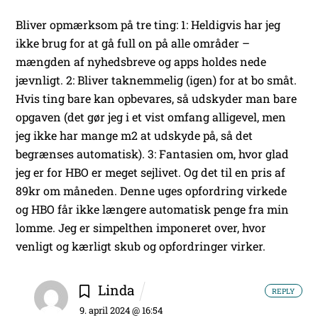
Bliver opmærksom på tre ting:
1: Heldigvis har jeg
ikke brug for at gå full on på alle områder –
mængden af nyhedsbreve og apps holdes nede
jævnligt.
2: Bliver taknemmelig (igen) for at bo småt.
Hvis ting bare kan opbevares, så udskyder man bare
opgaven (det gør jeg i et vist omfang alligevel, men
jeg ikke har mange m2 at udskyde på, så det
begrænses automatisk).
3: Fantasien om, hvor glad
jeg er for HBO er meget sejlivet. Og det til en pris af
89kr om måneden. Denne uges opfordring virkede
og HBO får ikke længere automatisk penge fra min
lomme.
Jeg er simpelthen imponeret over, hvor
venligt og kærligt skub og opfordringer virker.
Linda
REPLY
9. april 2024 @ 16:54