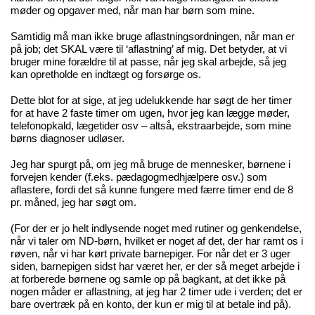
møder og opgaver med, når man har børn som mine.
Samtidig må man ikke bruge aflastningsordningen, når man er
på job; det SKAL være til ‘aflastning’ af mig. Det betyder, at vi
bruger mine forældre til at passe, når jeg skal arbejde, så jeg
kan opretholde en indtægt og forsørge os.
Dette blot for at sige, at jeg udelukkende har søgt de her timer
for at have 2 faste timer om ugen, hvor jeg kan lægge møder,
telefonopkald, lægetider osv – altså, ekstraarbejde, som mine
børns diagnoser udløser.
Jeg har spurgt på, om jeg må bruge de mennesker, børnene i
forvejen kender (f.eks. pædagogmedhjælpere osv.) som
aflastere, fordi det så kunne fungere med færre timer end de 8
pr. måned, jeg har søgt om.
(For der er jo helt indlysende noget med rutiner og genkendelse,
når vi taler om ND-børn, hvilket er noget af det, der har ramt os i
røven, når vi har kørt private barnepiger. For når det er 3 uger
siden, barnepigen sidst har været her, er der så meget arbejde i
at forberede børnene og samle op på bagkant, at det ikke på
nogen måder er aflastning, at jeg har 2 timer ude i verden; det er
bare overtræk på en konto, der kun er mig til at betale ind på).