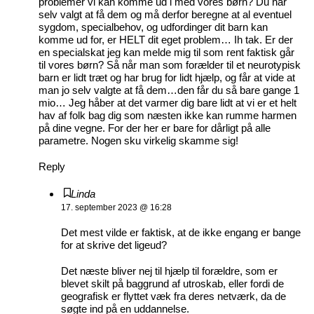
problemer vi kan komme ud i med vores børn? Du har
selv valgt at få dem og må derfor beregne at al eventuel
sygdom, specialbehov, og udfordinger dit barn kan
komme ud for, er HELT dit eget problem… Ih tak. Er der
en specialskat jeg kan melde mig til som rent faktisk går
til vores børn? Så når man som forælder til et neurotypisk
barn er lidt træt og har brug for lidt hjælp, og får at vide at
man jo selv valgte at få dem…den får du så bare gange 1
mio… Jeg håber at det varmer dig bare lidt at vi er et helt
hav af folk bag dig som næsten ikke kan rumme harmen
på dine vegne. For der her er bare for dårligt på alle
parametre. Nogen sku virkelig skamme sig!
Reply
Linda
17. september 2023 @ 16:28
Det mest vilde er faktisk, at de ikke engang er bange
for at skrive det ligeud?
Det næste bliver nej til hjælp til forældre, som er
blevet skilt på baggrund af utroskab, eller fordi de
geografisk er flyttet væk fra deres netværk, da de
søgte ind på en uddannelse.