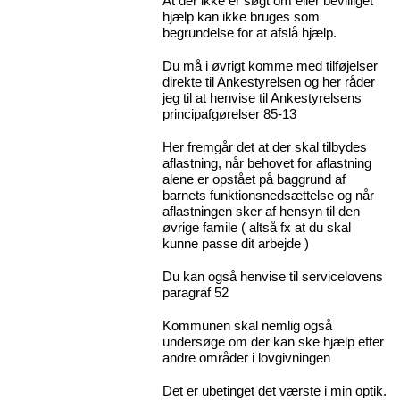
At der ikke er søgt om eller bevilliget
hjælp kan ikke bruges som
begrundelse for at afslå hjælp.
Du må i øvrigt komme med tilføjelser
direkte til Ankestyrelsen og her råder
jeg til at henvise til Ankestyrelsens
principafgørelser 85-13
Her fremgår det at der skal tilbydes
aflastning, når behovet for aflastning
alene er opstået på baggrund af
barnets funktionsnedsættelse og når
aflastningen sker af hensyn til den
øvrige famile ( altså fx at du skal
kunne passe dit arbejde )
Du kan også henvise til servicelovens
paragraf 52
Kommunen skal nemlig også
undersøge om der kan ske hjælp efter
andre områder i lovgivningen
Det er ubetinget det værste i min optik.