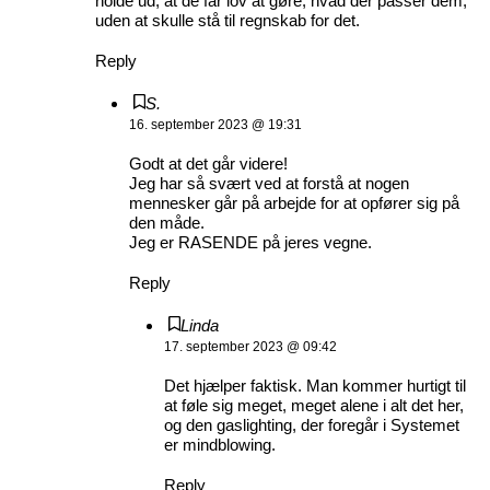
holde ud, at de får lov at gøre, hvad der passer dem,
uden at skulle stå til regnskab for det.
Reply
S.
16. september 2023 @ 19:31
Godt at det går videre!
Jeg har så svært ved at forstå at nogen
mennesker går på arbejde for at opfører sig på
den måde.
Jeg er RASENDE på jeres vegne.
Reply
Linda
17. september 2023 @ 09:42
Det hjælper faktisk. Man kommer hurtigt til
at føle sig meget, meget alene i alt det her,
og den gaslighting, der foregår i Systemet
er mindblowing.
Reply