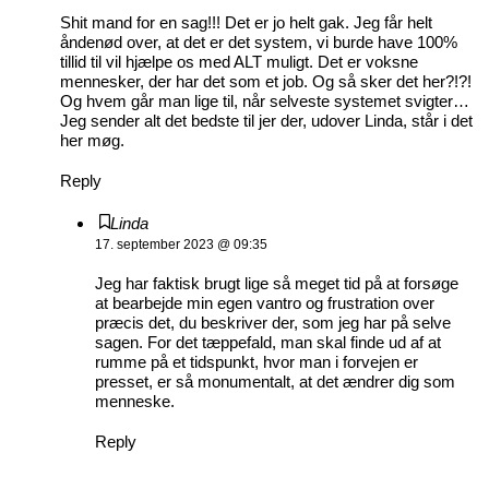
Shit mand for en sag!!! Det er jo helt gak. Jeg får helt
åndenød over, at det er det system, vi burde have 100%
tillid til vil hjælpe os med ALT muligt. Det er voksne
mennesker, der har det som et job. Og så sker det her?!?!
Og hvem går man lige til, når selveste systemet svigter…
Jeg sender alt det bedste til jer der, udover Linda, står i det
her møg.
Reply
Linda
17. september 2023 @ 09:35
Jeg har faktisk brugt lige så meget tid på at forsøge
at bearbejde min egen vantro og frustration over
præcis det, du beskriver der, som jeg har på selve
sagen. For det tæppefald, man skal finde ud af at
rumme på et tidspunkt, hvor man i forvejen er
presset, er så monumentalt, at det ændrer dig som
menneske.
Reply