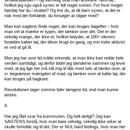
skraldespanden – og samtidig skal man anskaffe ‘høst-tøj’,
hvilket jeg sgu også synes er lidt noget svineri. For hvor meget
høsttøj har du i skabet? Og tror du, at dit barn synes, at det er
nok med der forklæde, du forsøger at slippe med?
Man kan sagtens finde noget, der kan bruges bagefter – hvis
man vel at mærke er typen, der tænker over det. Det er der
virkelig mange, der ikke er, hvilket betyder, at 100+ elevers
forældre køber tøj, der bliver brugt én gang, og min indre aktivist
er ved at gå til.
Men jeg har over tid måtte erkende, at man ikke kan redde hele
verden samtidigt, og derfor bider jeg tænderne sammen og lever
med, at jeg lige her må slå mig til tåls med selv at tænke over, at
vi begrænser mængden af mad, og tænker over at købe tøj, der
kan bruges på bagkant.
Revolutionen tager somme tider længere tid, end man kunne
ønske.
4.
Har jeg fået svar fra kommunen. Og helt ærligt? Jeg kan
SAGTENS forstå, hvis man bare virkelig, virkelig ikke orker at
skulle forholde sig til det. Der er NUL hard feelings, hvis man her