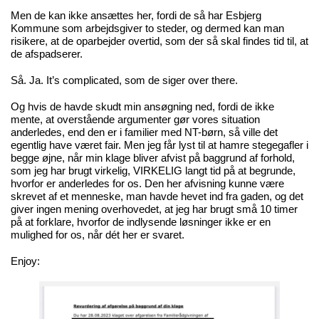
Men de kan ikke ansættes her, fordi de så har Esbjerg
Kommune som arbejdsgiver to steder, og dermed kan man
risikere, at de oparbejder overtid, som der så skal findes tid til, at
de afspadserer.
Så. Ja. It’s complicated, som de siger over there.
Og hvis de havde skudt min ansøgning ned, fordi de ikke
mente, at overstående argumenter gør vores situation
anderledes, end den er i familier med NT-børn, så ville det
egentlig have været fair. Men jeg får lyst til at hamre stegegafler i
begge øjne, når min klage bliver afvist på baggrund af forhold,
som jeg har brugt virkelig, VIRKELIG langt tid på at begrunde,
hvorfor er anderledes for os. Den her afvisning kunne være
skrevet af et menneske, man havde hevet ind fra gaden, og det
giver ingen mening overhovedet, at jeg har brugt små 10 timer
på at forklare, hvorfor de indlysende løsninger ikke er en
mulighed for os, når dét her er svaret.
Enjoy: