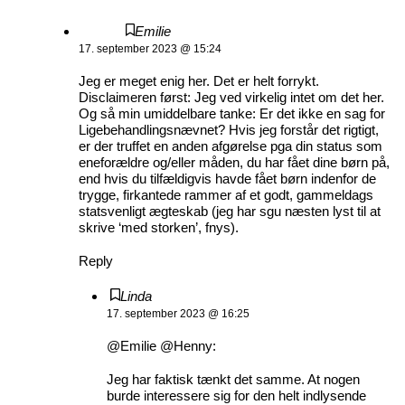
Emilie
17. september 2023 @ 15:24
Jeg er meget enig her. Det er helt forrykt.
Disclaimeren først: Jeg ved virkelig intet om det her.
Og så min umiddelbare tanke: Er det ikke en sag for
Ligebehandlingsnævnet? Hvis jeg forstår det rigtigt,
er der truffet en anden afgørelse pga din status som
eneforældre og/eller måden, du har fået dine børn på,
end hvis du tilfældigvis havde fået børn indenfor de
trygge, firkantede rammer af et godt, gammeldags
statsvenligt ægteskab (jeg har sgu næsten lyst til at
skrive ‘med storken’, fnys).
Reply
Linda
17. september 2023 @ 16:25
@Emilie @Henny:
Jeg har faktisk tænkt det samme. At nogen
burde interessere sig for den helt indlysende