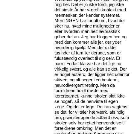
mig her. Det er jo ikke fordi, jeg ikke
det sidste år har været i kontakt med
mennesker, der kender systemet.
Men INGEN har fortalt om, hvad der
sker nu, hvad mine muligheder er,
eller hvordan man helt lavpraktisk
griber det an. Jeg har bloggen her, og
med den kommer alle jer, der yder
uvurderlig hjælp. Men der sidder
tusinder af familier derude, som er
fuldstændig overladt til sig selv. Et
barn i Fridas klasse har det lige nu
virkelig svært, og alle kan se det. Der
er noget adfærd, der ligger helt udenfor
skiven, og alt peger i en bestemt,
neurodivergent retning. Men da
forældrene holdt møde med
lærerteamet, kunne ‘skolen slet ikke
se noget’, så de henviste til egen
læge. Og det er løgn. De kan sagtens
se det, for vi taler hærværk, afsindig
uro, grænsesøgende adfærd osv, som
skolen selv har rettet henvendelse til
forældrene omkring. Men det er
september, Esbjerg Kommune skal