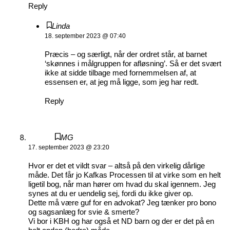
Reply
Linda
18. september 2023 @ 07:40
Præcis – og særligt, når der ordret står, at barnet
‘skønnes i målgruppen for afløsning’. Så er det svært
ikke at sidde tilbage med fornemmelsen af, at
essensen er, at jeg må ligge, som jeg har redt.
Reply
MG
17. september 2023 @ 23:20
Hvor er det et vildt svar – altså på den virkelig dårlige
måde. Det får jo Kafkas Processen til at virke som en helt
ligetil bog, når man hører om hvad du skal igennem. Jeg
synes at du er uendelig sej, fordi du ikke giver op.
Dette må være guf for en advokat? Jeg tænker pro bono
og sagsanlæg for svie & smerte?
Vi bor i KBH og har også et ND barn og der er det på en