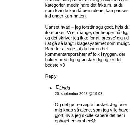
kategorier, medmindre det faktum, at du
som kvinde kan få børn alene, kan passes
ind under køn-hatten.
Uanset hvad – jeg forstår sgu godt, hvis du
ikke orker. Vi er mange, der hepper på dig,
og det skriver jeg ikke for at ‘presse’ dig ud
i at gå så langt i klagesystemet som muligt.
Bare for at sige, at du har en hel
kommentarsporshær af folk i ryggen, der
holder med dig og ønsker dig og jer det
bedste <3
Reply
Linda
20. september 2023 @ 19:03
Og det gør en ægte forskel. Jeg føler
mig knap så alene, som jeg ville have
gjort, hvis jeg skulle kapere det her i
ophøjet ensomhed🩷