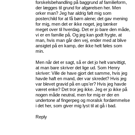
forskelsbehandling på baggrund af familieform,
der lægges til grund for afgørelsen her. Men
orker man? Jeg har aldrig følt mig som
posterchild for at få børn alene; det gav mening
for mig, men det er ikke noget, jeg tænker
meget over til hverdag. Det er jo bare den måde,
vi er en familie på. Og jeg kan godt frygte, at
man, hvis man går den vej, ender med at blive
ansigtet på en kamp, der ikke helt føles som
min.
Men når det er sagt, så er det jo helt vanvittigt,
at man bare skriver det lige ud. Som Henry
skriver: Ville de have gjort det samme, hvis jeg
havde haft en mand, der var skredet? Hvis jeg
var blevet gravid på en ups’er? Hvis jeg havde
været enke? Det tror jeg ikke. Jeg er jo ikke på
nogen måde neutral, men for mig er der en
undertone af fingerpeg og moralsk fordømmelse
i det her, som giver mig lyst til at gå i bad.
Reply