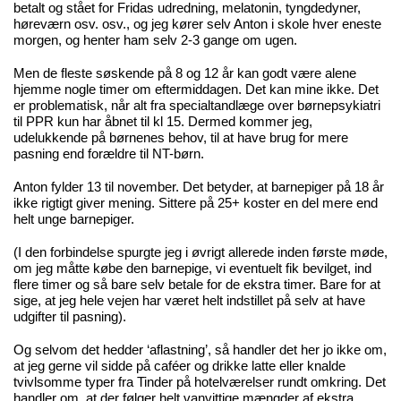
betalt og stået for Fridas udredning, melatonin, tyngdedyner,
høreværn osv. osv., og jeg kører selv Anton i skole hver eneste
morgen, og henter ham selv 2-3 gange om ugen.
Men de fleste søskende på 8 og 12 år kan godt være alene
hjemme nogle timer om eftermiddagen. Det kan mine ikke. Det
er problematisk, når alt fra specialtandlæge over børnepsykiatri
til PPR kun har åbnet til kl 15. Dermed kommer jeg,
udelukkende på børnenes behov, til at have brug for mere
pasning end forældre til NT-børn.
Anton fylder 13 til november. Det betyder, at barnepiger på 18 år
ikke rigtigt giver mening. Sittere på 25+ koster en del mere end
helt unge barnepiger.
(I den forbindelse spurgte jeg i øvrigt allerede inden første møde,
om jeg måtte købe den barnepige, vi eventuelt fik bevilget, ind
flere timer og så bare selv betale for de ekstra timer. Bare for at
sige, at jeg hele vejen har været helt indstillet på selv at have
udgifter til pasning).
Og selvom det hedder ‘aflastning’, så handler det her jo ikke om,
at jeg gerne vil sidde på caféer og drikke latte eller knalde
tvivlsomme typer fra Tinder på hotelværelser rundt omkring. Det
handler om, at der følger helt vanvittige mængder af ekstra