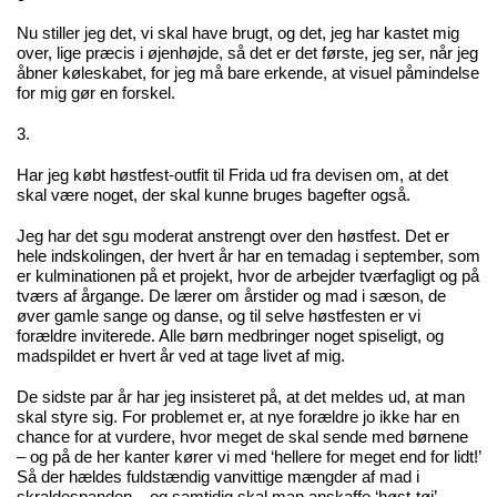
Nu stiller jeg det, vi skal have brugt, og det, jeg har kastet mig
over, lige præcis i øjenhøjde, så det er det første, jeg ser, når jeg
åbner køleskabet, for jeg må bare erkende, at visuel påmindelse
for mig gør en forskel.
3.
Har jeg købt høstfest-outfit til Frida ud fra devisen om, at det
skal være noget, der skal kunne bruges bagefter også.
Jeg har det sgu moderat anstrengt over den høstfest. Det er
hele indskolingen, der hvert år har en temadag i september, som
er kulminationen på et projekt, hvor de arbejder tværfagligt og på
tværs af årgange. De lærer om årstider og mad i sæson, de
øver gamle sange og danse, og til selve høstfesten er vi
forældre inviterede. Alle børn medbringer noget spiseligt, og
madspildet er hvert år ved at tage livet af mig.
De sidste par år har jeg insisteret på, at det meldes ud, at man
skal styre sig. For problemet er, at nye forældre jo ikke har en
chance for at vurdere, hvor meget de skal sende med børnene
– og på de her kanter kører vi med ‘hellere for meget end for lidt!’
Så der hældes fuldstændig vanvittige mængder af mad i