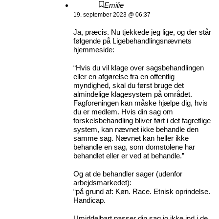
Emilie
19. september 2023 @ 06:37
Ja, præcis. Nu tjekkede jeg lige, og der står
følgende på Ligebehandlingsnævnets
hjemmeside:
“Hvis du vil klage over sagsbehandlingen
eller en afgørelse fra en offentlig
myndighed, skal du først bruge det
almindelige klagesystem på området.
Fagforeningen kan måske hjælpe dig, hvis
du er medlem. Hvis din sag om
forskelsbehandling bliver ført i det fagretlige
system, kan nævnet ikke behandle den
samme sag. Nævnet kan heller ikke
behandle en sag, som domstolene har
behandlet eller er ved at behandle.”
Og at de behandler sager (udenfor
arbejdsmarkedet):
“på grund af: Køn. Race. Etnisk oprindelse.
Handicap.
Umiddelbart passer din sag jo ikke ind i de