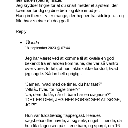
helt anden (bedre) måde.
Jeg krydser fingre for at du snart møder et system, der
kæmper for dig og dine børn og ikke imod jer.
Hang in there – vi er mange, der hepper fra sidelinjen… og
fåk, hvor skriver du dog godt.
Reply
Linda
18. september 2023 @ 07:44
Jeg har været ved at komme til at kvæle en god
bekendt fra en anden kommune, der var så vantro
over vores forløb, at hun faktisk ikke forstod, hvad
jeg sagde. Sådan helt oprigtigt.
“Jamen, hvad med de timer, du har fået?”
“Altså.. hvad for nogle timer?”
“Ja, dem du får, når dit barn har en diagnose?”
“DET ER DEM, JEG HER FORSØGER AT SØGE,
JO!?!”
Hun var fuldstændig flappergast. Hendes
sagsbehandler havde, af sig selv, ringet til hende, da
hun fik diagnosen på sit ene barn, og spurgt, om 16