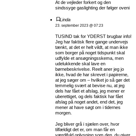
At de vejleder forkert og den
sindssyge gaslighting der følger oveni
Linda
23. september 2023 @ 07:23
TUSIND tak for YDERST brugbar info!
Jeg har faktisk flere gange undervejs
tænkt, at det er helt vildt, at man ikke
som borger på noget tidspunkt skal
udfylde et ansøgningsskema, men
udelukkende skal lave en
børnebeskrivelse. Reelt aner jeg jo
ikke, hvad de har skrevet i papirerne,
at jeg søger om – hvilket jo så gør det
temmelig svært at bevise nu, at jeg
dels har fået et afslag, jeg mener er
uberettiget, og dels faktisk har fået
afslag på noget andet, end det, jeg
mener at have søgt om i tidernes
morgen.
Jeg bliver grå i sjælen over, hvor
tilfældigt det er, om man får en
værdifuld oplysning som den, du giver