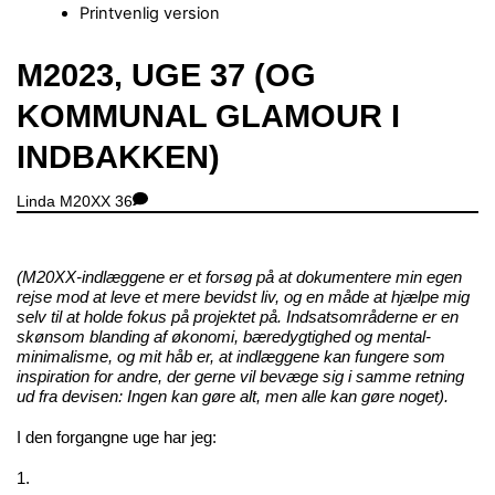
Printvenlig version
Close
M2023, UGE 37 (OG
Menu
KOMMUNAL GLAMOUR I
INDBAKKEN)
Linda
M20XX
36
(M20XX-indlæggene er et forsøg på at dokumentere min egen
rejse mod at leve et mere bevidst liv, og en måde at hjælpe mig
selv til at holde fokus på projektet på. Indsatsområderne er en
skønsom blanding af økonomi, bæredygtighed og mental-
minimalisme, og mit håb er, at indlæggene kan fungere som
inspiration for andre, der gerne vil bevæge sig i samme retning
ud fra devisen: Ingen kan gøre alt, men alle kan gøre noget).
I den forgangne uge har jeg:
1.