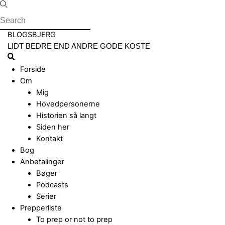
Skip
to
content
Menu
BLOGSBJERG
LIDT BEDRE END ANDRE GODE KOSTE
Search
Forside
Om
Mig
Hovedpersonerne
Historien så langt
Siden her
Kontakt
Bog
Anbefalinger
Bøger
Podcasts
Serier
Prepperliste
To prep or not to prep