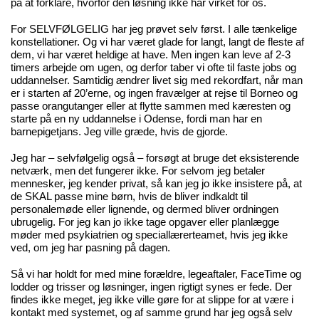
på at forklare, hvorfor den løsning ikke har virket for os.
For SELVFØLGELIG har jeg prøvet selv først. I alle tænkelige
konstellationer. Og vi har været glade for langt, langt de fleste af
dem, vi har været heldige at have. Men ingen kan leve af 2-3
timers arbejde om ugen, og derfor taber vi ofte til faste jobs og
uddannelser. Samtidig ændrer livet sig med rekordfart, når man
er i starten af 20’erne, og ingen fravælger at rejse til Borneo og
passe orangutanger eller at flytte sammen med kæresten og
starte på en ny uddannelse i Odense, fordi man har en
barnepigetjans. Jeg ville græde, hvis de gjorde.
Jeg har – selvfølgelig også – forsøgt at bruge det eksisterende
netværk, men det fungerer ikke. For selvom jeg betaler
mennesker, jeg kender privat, så kan jeg jo ikke insistere på, at
de SKAL passe mine børn, hvis de bliver indkaldt til
personalemøde eller lignende, og dermed bliver ordningen
ubrugelig. For jeg kan jo ikke tage opgaver eller planlægge
møder med psykiatrien og speciallærerteamet, hvis jeg ikke
ved, om jeg har pasning på dagen.
Så vi har holdt for med mine forældre, legeaftaler, FaceTime og
lodder og trisser og løsninger, ingen rigtigt synes er fede. Der
findes ikke meget, jeg ikke ville gøre for at slippe for at være i
kontakt med systemet, og af samme grund har jeg også selv