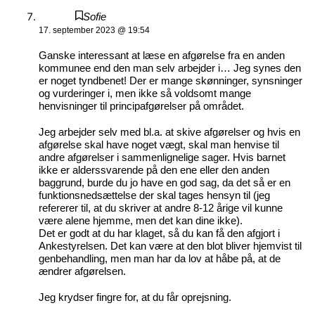
Sofie
17. september 2023 @ 19:54
Ganske interessant at læse en afgørelse fra en anden
kommunee end den man selv arbejder i… Jeg synes den
er noget tyndbenet! Der er mange skønninger, synsninger
og vurderinger i, men ikke så voldsomt mange
henvisninger til principafgørelser på området.
Jeg arbejder selv med bl.a. at skive afgørelser og hvis en
afgørelse skal have noget vægt, skal man henvise til
andre afgørelser i sammenlignelige sager. Hvis barnet
ikke er alderssvarende på den ene eller den anden
baggrund, burde du jo have en god sag, da det så er en
funktionsnedsættelse der skal tages hensyn til (jeg
refererer til, at du skriver at andre 8-12 årige vil kunne
være alene hjemme, men det kan dine ikke).
Det er godt at du har klaget, så du kan få den afgjort i
Ankestyrelsen. Det kan være at den blot bliver hjemvist til
genbehandling, men man har da lov at håbe på, at de
ændrer afgørelsen.
Jeg krydser fingre for, at du får oprejsning.