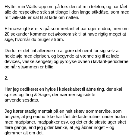
Flyttet min Watts-app om på forsiden af min telefon, og har fået
alle de respektive stik sat tilbage i den lange stikdåse, som med
mit wifi-stik er sat til at lade om natten.
El-mæssigt kører vi på sommertarif et par uger endnu, men om
20 sekunder kommer det økonomisk til at have rigtig meget at
sige, hvornår du bruger strøm.
Derfor er det fint allerede nu at gøre det nemt for sig selv at
holde øje med elprisen, og begynde at vænne sig til at lade
devices, vaske sengetøj og pyrolyse ovnen i lavtarif-perioderne
og når strømmen er billig.
2.
Har jeg dedikeret en hylde i køleskabet til åbne ting, der skal
spises og Ting & Sager, der nærmer sig sidste
anvendelsesdato.
Jeg kører stadig mentalt på en helt skæv sommervibe, som
betyder, at jeg endnu ikke har fået de faste rutiner under huden
med madplaner, madpakker osv. og det er de sidste uger sket
flere gange, end jeg gider tænke, at jeg åbner noget – og
glemmer alt om det.