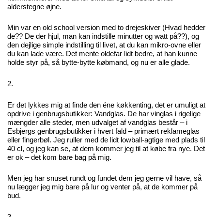
alderstegne øjne.
Min var en old school version med to drejeskiver (Hvad hedder
de?? De der hjul, man kan indstille minutter og watt på??), og
den dejlige simple indstilling til livet, at du kan mikro-ovne eller
du kan lade være. Det mente oldefar lidt bedre, at han kunne
holde styr på, så bytte-bytte købmand, og nu er alle glade.
2.
Er det lykkes mig at finde den éne køkkenting, det er umuligt at
opdrive i genbrugsbutikker: Vandglas. De har vinglas i rigelige
mængder alle steder, men udvalget af vandglas består – i
Esbjergs genbrugsbutikker i hvert fald – primært reklameglas
eller fingerbøl. Jeg ruller med de lidt lowball-agtige med plads til
40 cl, og jeg kan se, at dem kommer jeg til at købe fra nye. Det
er ok – det kom bare bag på mig.
Men jeg har snuset rundt og fundet dem jeg gerne vil have, så
nu lægger jeg mig bare på lur og venter på, at de kommer på
bud.
3.