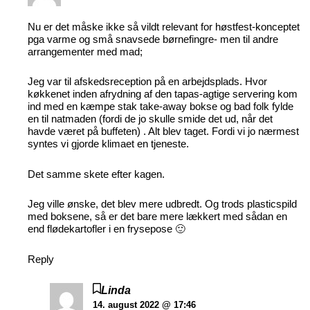
Nu er det måske ikke så vildt relevant for høstfest-konceptet
pga varme og små snavsede børnefingre- men til andre
arrangementer med mad;
Jeg var til afskedsreception på en arbejdsplads. Hvor
køkkenet inden afrydning af den tapas-agtige servering kom
ind med en kæmpe stak take-away bokse og bad folk fylde
en til natmaden (fordi de jo skulle smide det ud, når det
havde været på buffeten) . Alt blev taget. Fordi vi jo nærmest
syntes vi gjorde klimaet en tjeneste.
Det samme skete efter kagen.
Jeg ville ønske, det blev mere udbredt. Og trods plasticspild
med boksene, så er det bare mere lækkert med sådan en
end flødekartofler i en frysepose 🙂
Reply
Linda
14. august 2022 @ 17:46