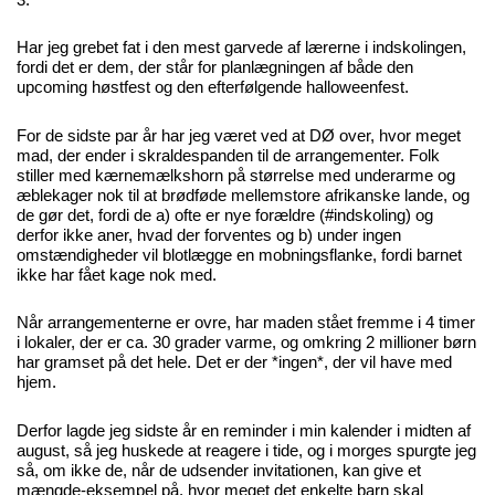
Har jeg grebet fat i den mest garvede af lærerne i indskolingen,
fordi det er dem, der står for planlægningen af både den
upcoming høstfest og den efterfølgende halloweenfest.
For de sidste par år har jeg været ved at DØ over, hvor meget
mad, der ender i skraldespanden til de arrangementer. Folk
stiller med kærnemælkshorn på størrelse med underarme og
æblekager nok til at brødføde mellemstore afrikanske lande, og
de gør det, fordi de a) ofte er nye forældre (#indskoling) og
derfor ikke aner, hvad der forventes og b) under ingen
omstændigheder vil blotlægge en mobningsflanke, fordi barnet
ikke har fået kage nok med.
Når arrangementerne er ovre, har maden stået fremme i 4 timer
i lokaler, der er ca. 30 grader varme, og omkring 2 millioner børn
har gramset på det hele. Det er der *ingen*, der vil have med
hjem.
Derfor lagde jeg sidste år en reminder i min kalender i midten af
august, så jeg huskede at reagere i tide, og i morges spurgte jeg
så, om ikke de, når de udsender invitationen, kan give et
mængde-eksempel på, hvor meget det enkelte barn skal