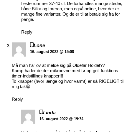
fleste rummer 37-40 cl. De forhandles mange steder,
både Bilka og Imerco, men også online, hvor der er
mange fine varianter. Og de er til at betale sig fra for
penge.
Reply
Lone
16. august 2022 @ 15:08
Må man ha’ lov at melde sig på Oldefar Holdet??
Kamp-hader de der mikroovne med tø-op-grill-funktions-
timer-indstillings knapper!!!
To knapper (hvor længe og hvor varmt) er så RIGELIGT til
mig tak😀
Reply
Linda
16. august 2022 @ 19:34