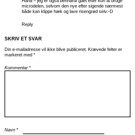
Haha – jeg er også benhårdt gået efter
kun
at bruge
microdelen, selvom den nye efter sigende nærmest
både kan klippe hæk og lave risengrød selv:-D
Reply
SKRIV ET SVAR
Din e-mailadresse vil ikke blive publiceret.
Krævede felter er
markeret med
*
Kommentar
*
Navn
*