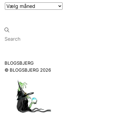
Arkiver
Back
BLOGSBJERG
To
©
BLOGSBJERG
2026
Top