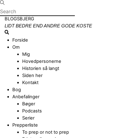
Skip
to
content
Menu
BLOGSBJERG
LIDT BEDRE END ANDRE GODE KOSTE
Search
Forside
Om
Mig
Hovedpersonerne
Historien så langt
Siden her
Kontakt
Bog
Anbefalinger
Bøger
Podcasts
Serier
Prepperliste
To prep or not to prep