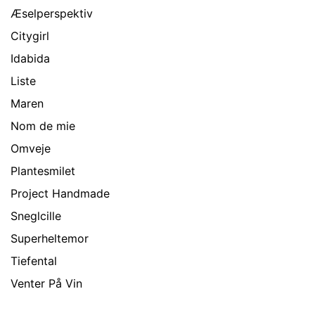
Æselperspektiv
Citygirl
Idabida
Liste
Maren
Nom de mie
Omveje
Plantesmilet
Project Handmade
Sneglcille
Superheltemor
Tiefental
Venter På Vin