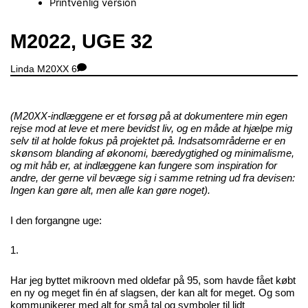
Printvenlig version
Close
M2022, UGE 32
Menu
Linda
M20XX
6
(M20XX-indlæggene er et forsøg på at dokumentere min egen
rejse mod at leve et mere bevidst liv, og en måde at hjælpe mig
selv til at holde fokus på projektet på. Indsatsområderne er en
skønsom blanding af økonomi, bæredygtighed og minimalisme,
og mit håb er, at indlæggene kan fungere som inspiration for
andre, der gerne vil bevæge sig i samme retning ud fra devisen:
Ingen kan gøre alt, men alle kan gøre noget).
I den forgangne uge:
1.
Har jeg byttet mikroovn med oldefar på 95, som havde fået købt
en ny og meget fin én af slagsen, der kan alt for meget. Og som
kommunikerer med alt for små tal og symboler til lidt