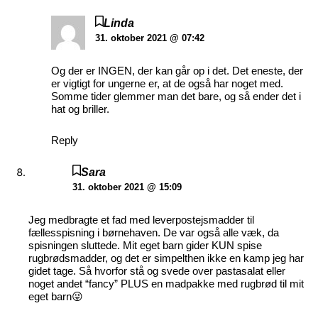
Linda
31. oktober 2021 @ 07:42
Og der er INGEN, der kan går op i det. Det eneste, der
er vigtigt for ungerne er, at de også har noget med.
Somme tider glemmer man det bare, og så ender det i
hat og briller.
Reply
Sara
31. oktober 2021 @ 15:09
Jeg medbragte et fad med leverpostejsmadder til
fællesspisning i børnehaven. De var også alle væk, da
spisningen sluttede. Mit eget barn gider KUN spise
rugbrødsmadder, og det er simpelthen ikke en kamp jeg har
gidet tage. Så hvorfor stå og svede over pastasalat eller
noget andet “fancy” PLUS en madpakke med rugbrød til mit
eget barn😜