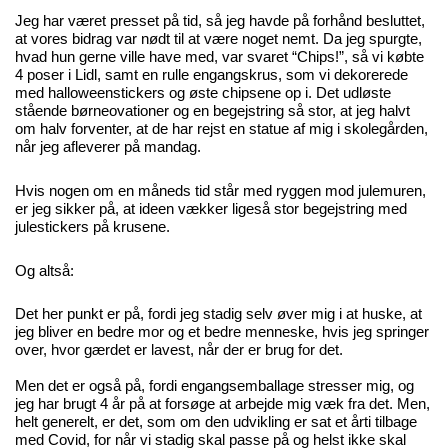
Jeg har været presset på tid, så jeg havde på forhånd besluttet,
at vores bidrag var nødt til at være noget nemt. Da jeg spurgte,
hvad hun gerne ville have med, var svaret “Chips!”, så vi købte
4 poser i Lidl, samt en rulle engangskrus, som vi dekorerede
med halloweenstickers og øste chipsene op i. Det udløste
stående børneovationer og en begejstring så stor, at jeg halvt
om halv forventer, at de har rejst en statue af mig i skolegården,
når jeg afleverer på mandag.
Hvis nogen om en måneds tid står med ryggen mod julemuren,
er jeg sikker på, at ideen vækker ligeså stor begejstring med
julestickers på krusene.
Og altså:
Det her punkt er på, fordi jeg stadig selv øver mig i at huske, at
jeg bliver en bedre mor og et bedre menneske, hvis jeg springer
over, hvor gærdet er lavest, når der er brug for det.
Men det er også på, fordi engangsemballage stresser mig, og
jeg har brugt 4 år på at forsøge at arbejde mig væk fra det. Men,
helt generelt, er det, som om den udvikling er sat et årti tilbage
med Covid, for når vi stadig skal passe på og helst ikke skal