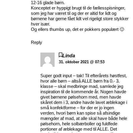
12-16 glade børn.
Konceptet er hyppigt brugt til de fællesspisninger,
som jeg har været til og der er altid for lidt og
børnene har gerne fået lidt vel rigeligt store stykker
hver især.
Og ellers thumbs up, det er pokkers populært 🙂
Reply
Linda
31. oktober 2021 @ 07:53
Super godt input – tak! Til efterårets høstfest,
hvor alle børn – altså ALLE børn fra 0.- 3.
klasse – skal medbringe mad, samlede jeg
inspiration til de kommende år. Nogen havde
givet børnene pølsehorn med, men havde
skåret dem i 3, andre havde lavet æblekage i
små konfektforme – for der er jo ingen
verden, hvori børn kan spise så afsindige
mængder af mad, at alle skal have både hele
pølsehorn, hele solbærboller og fuldfede
portioner af æblekage med til ALLE. Det