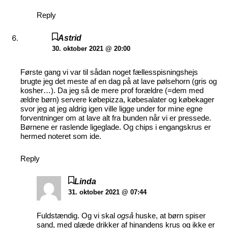
Reply
Astrid
30. oktober 2021 @ 20:00
Første gang vi var til sådan noget fællesspisningshejs
brugte jeg det meste af en dag på at lave pølsehorn (gris og
kosher…). Da jeg så de mere prof forældre (=dem med
ældre børn) servere købepizza, købesalater og købekager
svor jeg at jeg aldrig igen ville ligge under for mine egne
forventninger om at lave alt fra bunden når vi er pressede.
Børnene er raslende ligeglade. Og chips i engangskrus er
hermed noteret som ide.
Reply
Linda
31. oktober 2021 @ 07:44
Fuldstændig. Og vi skal
også
huske, at børn spiser
sand, med glæde drikker af hinandens krus og ikke er