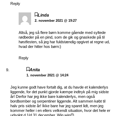
Reply
Linda
2. november 2021 @ 19:27
Altså, jeg så flere børn komme gående med syltede
rødbeder på en pind, som de gik og gnaskede på til
høstfesten, så jeg har fuldstændig opgivet at regne ud,
hvad der hitter hos børn:)
Reply
Anita
1. november 2021 @ 14:24
Jeg kunne godt have fortalt dig, at du havde et kalenderlys
liggende, for det punkt gjorde kæmpe indtryk på mig sidste
år! Derfor har jeg ikke bare kalenderlys, men også
bordbomber og serpentiner liggende. Alt sammen købt til
halv pris sidste år! Ikke bare har jeg sparet lidt, men jeg
kommer heller i en ellers velkendt situation, hvor det hele er
udsolgt d.1/d.31 december. Win win😊