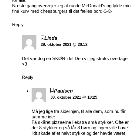
for alle.
Næste gang overvejer jeg at runde McDonald’s og fylde min
fine kurv med cheesburgers til det fælles bord 🥳🥳
Reply
Linda
29. oktober 2021 @ 20:52
Det var dog en SKØN idé! Den vil jeg straks overtage
<3
Reply
Paulsen
30. oktober 2021 @ 10:25
Må jeg lige fra sidelinjen, til alle dem, som nu får
samme ide:
Få skåret pizzaerne i ekstra små stykker. Ofte er
der 8 stykker og så får 8 børn og ingen ville have
lidt skade af et halvt stykke og der havde været