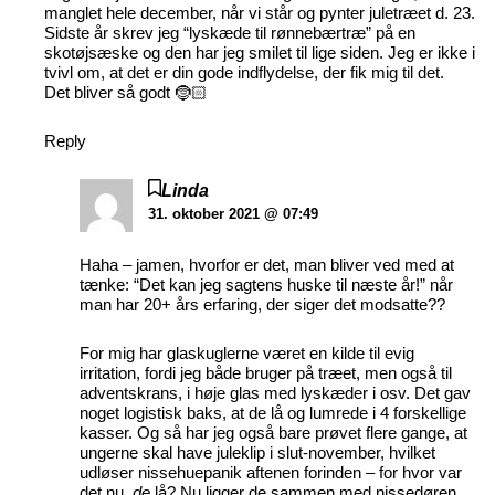
manglet hele december, når vi står og pynter juletræet d. 23.
Sidste år skrev jeg “lyskæde til rønnebærtræ” på en
skotøjsæske og den har jeg smilet til lige siden. Jeg er ikke i
tvivl om, at det er din gode indflydelse, der fik mig til det.
Det bliver så godt 🤶🏻
Reply
Linda
31. oktober 2021 @ 07:49
Haha – jamen, hvorfor er det, man bliver ved med at
tænke: “Det kan jeg sagtens huske til næste år!” når
man har 20+ års erfaring, der siger det modsatte??
For mig har glaskuglerne været en kilde til evig
irritation, fordi jeg både bruger på træet, men også til
adventskrans, i høje glas med lyskæder i osv. Det gav
noget logistisk baks, at de lå og lumrede i 4 forskellige
kasser. Og så har jeg også bare prøvet flere gange, at
ungerne skal have juleklip i slut-november, hvilket
udløser nissehuepanik aftenen forinden – for hvor var
det nu,
de
lå? Nu ligger de sammen med nissedøren,