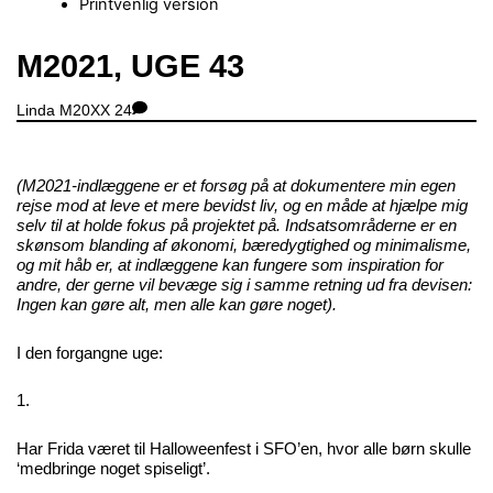
Printvenlig version
Close
M2021, UGE 43
Menu
Linda
M20XX
24
(M2021-indlæggene er et forsøg på at dokumentere min egen
rejse mod at leve et mere bevidst liv, og en måde at hjælpe mig
selv til at holde fokus på projektet på. Indsatsområderne er en
skønsom blanding af økonomi, bæredygtighed og minimalisme,
og mit håb er, at indlæggene kan fungere som inspiration for
andre, der gerne vil bevæge sig i samme retning ud fra devisen:
Ingen kan gøre alt, men alle kan gøre noget).
I den forgangne uge:
1.
Har Frida været til Halloweenfest i SFO’en, hvor alle børn skulle
‘medbringe noget spiseligt’.