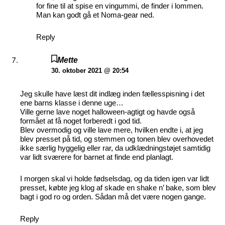
for fine til at spise en vingummi, de finder i lommen.
Man kan godt gå et Noma-gear ned.
Reply
Mette
30. oktober 2021 @ 20:54
Jeg skulle have læst dit indlæg inden fællesspisning i det
ene barns klasse i denne uge…
Ville gerne lave noget halloween-agtigt og havde også
formået at få noget forberedt i god tid.
Blev overmodig og ville lave mere, hvilken endte i, at jeg
blev presset på tid, og stemmen og tonen blev overhovedet
ikke særlig hyggelig eller rar, da udklædningstøjet samtidig
var lidt sværere for barnet at finde end planlagt.
I morgen skal vi holde fødselsdag, og da tiden igen var lidt
presset, købte jeg klog af skade en shake n’ bake, som blev
bagt i god ro og orden. Sådan må det være nogen gange.
Reply