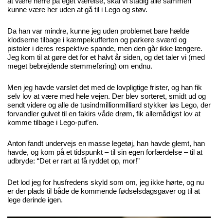
at være herre på eget værelse, skal vi stadig alle sammen
kunne være her uden at gå til i Lego og støv.
Da han var mindre, kunne jeg uden problemet bare hælde
klodserne tilbage i kæmpekufferten og parkere sværd og
pistoler i deres respektive spande, men den går ikke længere.
Jeg kom til at gøre det for et halvt år siden, og det taler vi (med
meget bebrejdende stemmeføring) om endnu.
Men jeg havde varslet det med de lovpligtige frister, og han fik
selv lov at være med hele vejen. Der blev sorteret, smidt ud og
sendt videre og alle de tusindmillionmilliard stykker løs Lego, der
forvandler gulvet til en fakirs våde drøm, fik allernådigst lov at
komme tilbage i Lego-puf’en.
Anton fandt undervejs en masse legetøj, han havde glemt, han
havde, og kom på et tidspunkt – til sin egen forfærdelse – til at
udbryde: “Det er rart at få ryddet op, mor!”
Det lod jeg for husfredens skyld som om, jeg ikke hørte, og nu
er der plads til både de kommende fødselsdagsgaver og til at
lege derinde igen.