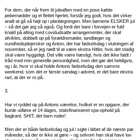
For dem, der når frem til juleaften med en pose købte
pebernødder og et flettet hjertet, forstår jeg godt, hvis det virker
analt at gå så højt op i planlægningen. Men børnene ELSKER jul
– så det gør jeg så også. Og fordi der bare i forvejen er fuld
knald på alting med covidudsatte arrangementer, der skal
afvikles, dobbelt op på forældremøder, tandlæger og
sundhedsplejersker og Anton, der har fødselsdag i slutningen af
november, så er jeg nødt til at være ekstra Hitler, hvis det stadig
skal være hyggeligt. Det ville være hæsligt, hvis det ikke faldt i
tråd med min generelle personlighed, men det gør det heldigvis,
og i år, hvor vi skal holde Antons fødselsdag den samme
weekend, som det er første søndag i advent, er det bare ekstra
rart, at der er ro på.
3.
Har vi ryddet op på Antons værelse, hvilket er en opgave, der
burde udløse et 14 dages, statsfinansieret spa-ophold på
bagkant. SHIT, det barn roder!
Men der er både fødselsdag og jul i sigte i løbet af de næste par
måneder, så der er ikke at gøre – og selvom han skal have lov