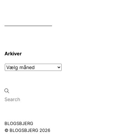
Arkiver
Arkiver
Back
BLOGSBJERG
To
©
BLOGSBJERG
2026