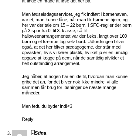
at finde en måde at løse det her på.
Men fødselsdagsservicet, jeg fik indført i børnehaven,
var et, man kunne låne, når man fik børnene hjem, og
her var der tale om 15 – 22 børn. I SFO-regi er der børn
på 3 spor fra 0. til 3. klasse, så til
halloweenarrangementet var der f.eks. langt over 100
børn og et kæmpe tag selv bord. Udfordringen bliver
også, at det her bliver pædagogerne, der står med
opvasken, hvis vi kører plastik, hvilket jo er en umulig
opgave at lægge på dem, når de samtidig afvikler et
helt outstanding arrangement.
Jeg håber, at nogen har en ide til, hvordan man kunne
gribe det an, for det bliver nok ikke mindre, vi alle
sammen får brug for løsninger de næste mange
måneder.
Men fedt, du byder ind!<3
Reply
Stina