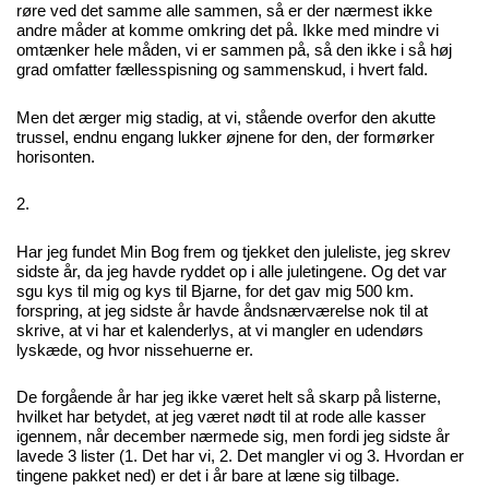
røre ved det samme alle sammen, så er der nærmest ikke
andre måder at komme omkring det på. Ikke med mindre vi
omtænker hele måden, vi er sammen på, så den ikke i så høj
grad omfatter fællesspisning og sammenskud, i hvert fald.
Men det ærger mig stadig, at vi, stående overfor den akutte
trussel, endnu engang lukker øjnene for den, der formørker
horisonten.
2.
Har jeg fundet Min Bog frem og tjekket den juleliste, jeg skrev
sidste år, da jeg havde ryddet op i alle juletingene. Og det var
sgu kys til mig og kys til Bjarne, for det gav mig 500 km.
forspring, at jeg sidste år havde åndsnærværelse nok til at
skrive, at vi har et kalenderlys, at vi mangler en udendørs
lyskæde, og hvor nissehuerne er.
De forgående år har jeg ikke været helt så skarp på listerne,
hvilket har betydet, at jeg været nødt til at rode alle kasser
igennem, når december nærmede sig, men fordi jeg sidste år
lavede 3 lister (1. Det har vi, 2. Det mangler vi og 3. Hvordan er
tingene pakket ned) er det i år bare at læne sig tilbage.