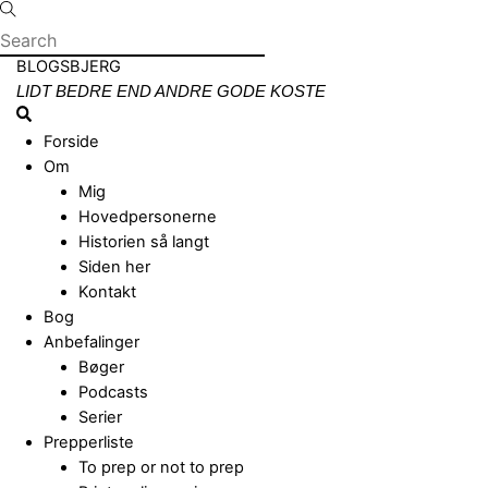
Skip
to
content
Menu
BLOGSBJERG
LIDT BEDRE END ANDRE GODE KOSTE
Search
Forside
Om
Mig
Hovedpersonerne
Historien så langt
Siden her
Kontakt
Bog
Anbefalinger
Bøger
Podcasts
Serier
Prepperliste
To prep or not to prep