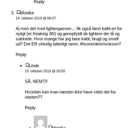
Reply
Monika
14. oktober 2019 @ 08:07
Aj men det med lightergassen… fik også først købt en for
nyligt (er freaking 36!) og genopfyldt de lightere der lå og
sukkede. Hvor mange har jeg bare købt, brugt og smidt
ud? Det ER virkelig latterligt nemt. #hvorerderenvoksen?
Reply
Linda
15. oktober 2019 @ 20:05
SÅ. NEMT!!
Hvordan kan man næsten
ikke
have vidst det fra
starten??
Reply