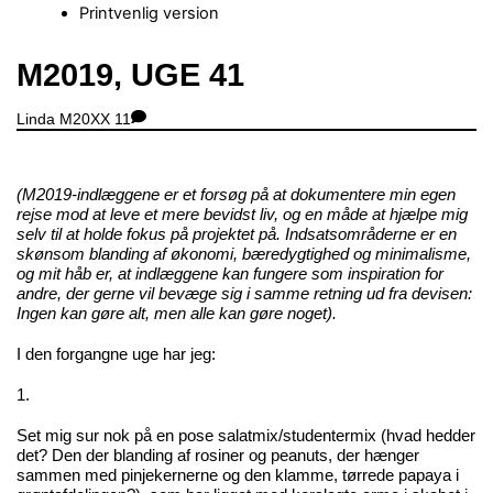
Printvenlig version
Close
M2019, UGE 41
Menu
Linda
M20XX
11
(M2019-indlæggene er et forsøg på at dokumentere min egen
rejse mod at leve et mere bevidst liv, og en måde at hjælpe mig
selv til at holde fokus på projektet på. Indsatsområderne er en
skønsom blanding af økonomi, bæredygtighed og minimalisme,
og mit håb er, at indlæggene kan fungere som inspiration for
andre, der gerne vil bevæge sig i samme retning ud fra devisen:
Ingen kan gøre alt, men alle kan gøre noget).
I den forgangne uge har jeg:
1.
Set mig sur nok på en pose salatmix/studentermix (hvad hedder
det? Den der blanding af rosiner og peanuts, der hænger
sammen med pinjekernerne og den klamme, tørrede papaya i