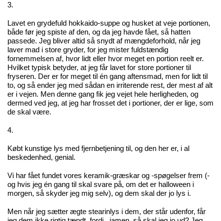
3.
Lavet en grydefuld hokkaido-suppe og husket at veje portionen,
både før jeg spiste af den, og da jeg havde fået, så hatten
passede. Jeg bliver altid så snydt af mængdeforhold, når jeg
laver mad i store gryder, for jeg mister fuldstændig
fornemmelsen af, hvor lidt eller hvor meget en portion reelt er.
Hvilket typisk betyder, at jeg får lavet for store portioner til
fryseren. Der er for meget til én gang aftensmad, men for lidt til
to, og så ender jeg med sådan en irriterende rest, der mest af alt
er i vejen. Men denne gang fik jeg vejet hele herligheden, og
dermed ved jeg, at jeg har frosset det i portioner, der er lige, som
de skal være.
4.
Købt kunstige lys med fjernbetjening til, og den her er, i al
beskedenhed, genial.
Vi har fået fundet vores keramik-græskar og -spøgelser frem (-
og hvis jeg én gang til skal svare på, om det er halloween i
morgen, så skyder jeg mig selv), og dem skal der jo lys i.
Men når jeg sætter ægte stearinlys i dem, der står udenfor, får
jeg dem ikke rigtig tændt, fordi.. jamen, så skal jeg jo ud? Jeg