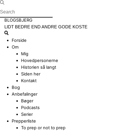
Skip
to
content
Menu
BLOGSBJERG
LIDT BEDRE END ANDRE GODE KOSTE
Search
Forside
Om
Mig
Hovedpersonerne
Historien så langt
Siden her
Kontakt
Bog
Anbefalinger
Bøger
Podcasts
Serier
Prepperliste
To prep or not to prep