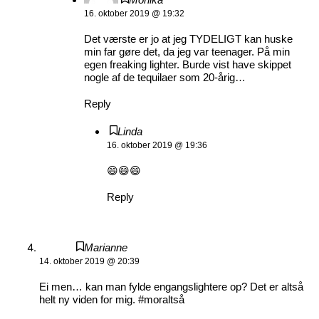
Monika
16. oktober 2019 @ 19:32
Det værste er jo at jeg TYDELIGT kan huske
min far gøre det, da jeg var teenager. På min
egen freaking lighter. Burde vist have skippet
nogle af de tequilaer som 20-årig…
Reply
Linda
16. oktober 2019 @ 19:36
😄😄😄
Reply
Marianne
14. oktober 2019 @ 20:39
Ei men… kan man fylde engangslightere op? Det er altså
helt ny viden for mig. #moraltså