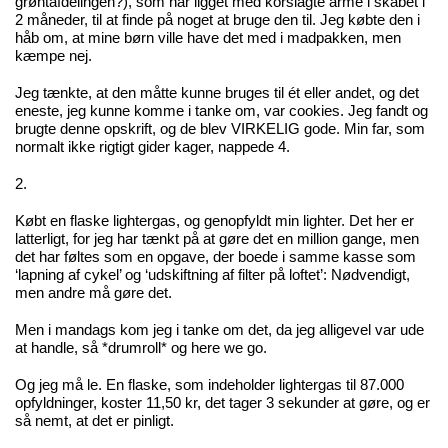
grøntafdelingen?), som har ligget med korslagte arme i skabet i
2 måneder, til at finde på noget at bruge den til. Jeg købte den i
håb om, at mine børn ville have det med i madpakken, men
kæmpe nej.
Jeg tænkte, at den måtte kunne bruges til ét eller andet, og det
eneste, jeg kunne komme i tanke om, var cookies. Jeg fandt og
brugte
denne opskrift
, og de blev VIRKELIG gode. Min far, som
normalt ikke rigtigt gider kager, nappede 4.
2.
Købt en flaske lightergas, og genopfyldt min lighter. Det her er
latterligt, for jeg har tænkt på at gøre det en million gange, men
det har føltes som en opgave, der boede i samme kasse som
‘lapning af cykel’ og ‘udskiftning af filter på loftet’: Nødvendigt,
men andre må gøre det.
Men i mandags kom jeg i tanke om det, da jeg alligevel var ude
at handle, så *drumroll* og here we go.
Og jeg må le. En flaske, som indeholder lightergas til 87.000
opfyldninger, koster 11,50 kr, det tager 3 sekunder at gøre, og er
så nemt, at det er pinligt.