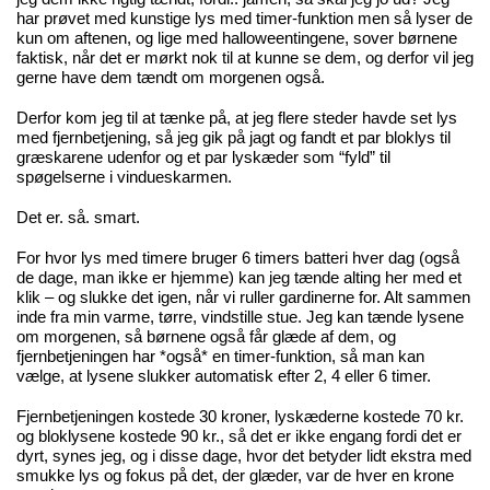
har prøvet med kunstige lys med timer-funktion men så lyser de
kun om aftenen, og lige med halloweentingene, sover børnene
faktisk, når det er mørkt nok til at kunne se dem, og derfor vil jeg
gerne have dem tændt om morgenen også.
Derfor kom jeg til at tænke på, at jeg flere steder havde set lys
med fjernbetjening, så jeg gik på jagt og fandt et par bloklys til
græskarene udenfor og et par lyskæder som “fyld” til
spøgelserne i vindueskarmen.
Det er. så. smart.
For hvor lys med timere bruger 6 timers batteri hver dag (også
de dage, man ikke er hjemme) kan jeg tænde alting her med et
klik – og slukke det igen, når vi ruller gardinerne for. Alt sammen
inde fra min varme, tørre, vindstille stue. Jeg kan tænde lysene
om morgenen, så børnene også får glæde af dem, og
fjernbetjeningen har *også* en timer-funktion, så man kan
vælge, at lysene slukker automatisk efter 2, 4 eller 6 timer.
Fjernbetjeningen kostede 30 kroner, lyskæderne kostede 70 kr.
og bloklysene kostede 90 kr., så det er ikke engang fordi det er
dyrt, synes jeg, og i disse dage, hvor det betyder lidt ekstra med
smukke lys og fokus på det, der glæder, var de hver en krone