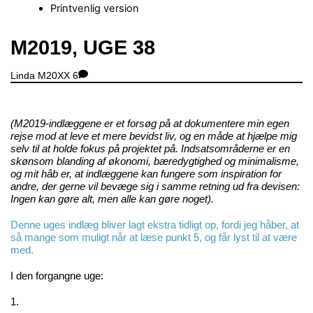
Printvenlig version
Close
M2019, UGE 38
Menu
Linda
M20XX
6
(M2019-indlæggene er et forsøg på at dokumentere min egen
rejse mod at leve et mere bevidst liv, og en måde at hjælpe mig
selv til at holde fokus på projektet på. Indsatsområderne er en
skønsom blanding af økonomi, bæredygtighed og minimalisme,
og mit håb er, at indlæggene kan fungere som inspiration for
andre, der gerne vil bevæge sig i samme retning ud fra devisen:
Ingen kan gøre alt, men alle kan gøre noget).
Denne uges indlæg bliver lagt ekstra tidligt op, fordi jeg håber, at
så mange som muligt når at læse punkt 5, og får lyst til at være
med.
I den forgangne uge:
1.