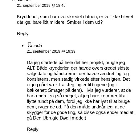
21. september 2019 @ 18:45
Krydderier, som har overskredet datoen, er vel ikke blevet
dårlige, bare lidt mildere. Smider I dem ud?
Reply
Linda
21. september 2019 @ 19:39
Da jeg startede på hele det her projekt, brugte jeg
ALT. Både krydderier, der havde overskredet sidste
salgsdato og håndcreme, der havde ændret lugt og
konsistens, men stadig virkede efter hensigten. Det
er jeg gået væk fra. Jeg lugter til tingene (og i
køkkenet: Smager på dem). Hvis jeg vurderer, at de
har ændret sig så meget, at jeg bare kommer til at
flytte rundt på dem, fordi jeg ikke har lyst til at bruge
dem, ryger de ud. På den måde undgår jeg, at de
skygger for de gode ting, så disse også ender med at
gå Den Ubrugte Død i møde:)
Reply