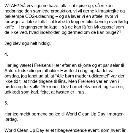
WTAF? Så vi vil gerne have folk til at spise op, så vi kan
nedbringe den samlede produktion, vi vil gerne klimastrejke og
bekæmpe CO2-udledning – og så laver vi en aftale, hvor vi
forsøger at lokke folk til at købe to kopper fuldstændig overflødig
kaffe – i engangsemballage – så de kan få ‘en lykkepose’ som
de ikke ved, hvad indeholder, og dermed om de kan bruge??
Jeg blev sgu helt hidsig.
4.
Har jeg været i Frelsens Hær efter en skjorte og et par seler til
Anton. Indskolingen afholder Høstfest i dag, og da det var
onsdag, jeg fandt ud af, at “Alle børn møder udklædte!” var der
ikke tid til at finde tingene til låns. Men Frelleren var en ven i
nøden og for sølle 45 kroner, blev barnet ekviperet, og kan nu,
udklædt som karl, fejre, at høsten er i hus.
5.
Har jeg meldt børnene og jeg til World Clean Up Day i morgen,
lørdag.
World Clean Up Day er et tilbagevendende event, som hvert år