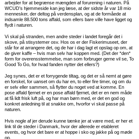
arbejder for at begrænse mængden af forurening i naturen. På
WCUD’s hjemmeside kan jeg læse, at der sidste år var 18 mio
mennesker, der deltog på verdensplan, og at de formåede at
indsamle 88.500 tons affald, som ellers bare ville have ligget og
flydt i naturen.
Vi skal på stranden, men andre steder i landet foregår det i
skove, på stisystemer osv. Hos os er der Fiskerimuseet, der
står for at arrangere det, og de har i dag lagt et opslag op om, at
de giver kaffe – hvis man selv har koppen med. (Det der *den*
form for overensstemmelse, man som forbruger gerne vil se, To
Good To Go, for hvad fanden nytter det ellers?)
Jeg synes, det er et forrygende tiltag, og det er så nemt at gøre
en forskel, for uanset om du har en, to eller fire timer, og om du
er selv eller sammen, så flytter du noget ved at komme. En
pose affald fjernet er en pose affald fjernet, det er en nem måde
at få lidt frisk luft på, og har man børn med, er det en god og
konkret anledning til at snakke om, hvorfor vi skal passe på
naturen.
Hvis nogle af jer derude kunne tænke jer at være med, er
her et
link
til de steder i Danmark, hvor der allerede er etableret
events, og hvor det bare er at hoppe i sko og jakke på og møde
op.