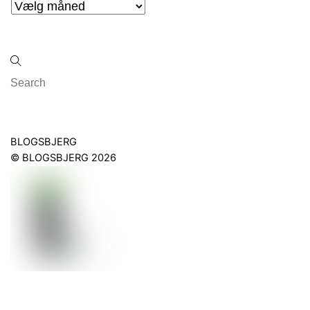
Arkiver
Back
BLOGSBJERG
To
©
BLOGSBJERG
2026
Top