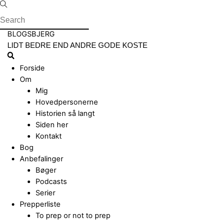
Skip
to
content
Menu
BLOGSBJERG
LIDT BEDRE END ANDRE GODE KOSTE
Search
Forside
Om
Mig
Hovedpersonerne
Historien så langt
Siden her
Kontakt
Bog
Anbefalinger
Bøger
Podcasts
Serier
Prepperliste
To prep or not to prep