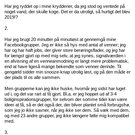
Har jeg ryddet op i mine krydderier, da jeg stod og ventede på
noget vand, der skulle koge. Det er da utroligt, så hurtigt det blev
2019!?
2.
Har jeg brugt 20 minutter på minutiøst at gennemgå mine
Facebookgrupper. Jeg er ikke så hys med antal af venner; jeg
har og har haft jobs, der giver store berøringsflader, og jeg har
for længst gjort op med mig selv, at jeg synes, signalværdien i
en afvisning af en venneanmodning er langt mere problematisk,
end at have ligeså mange bekendte som venner derinde. Til
gengæld sidder min snooze-knap utrolig løst, og på den måde er
der plads til os alle sammen.
Men grupperne kan jeg ikke huske, hvornår jeg sidst har luget
ud i, og det var rart at få gjort. Bl.a. er jeg hoppet ud af 3-4
boliginspirationsgrupper, for selvom der somme tider kan være
ideer at få, så er det også der, der bliver plantet små forbrugsfrø,
som jeg jo ikke savner, når jeg ikke ser dem. Så væk med dem,
og med 23 andre grupper, jeg ikke længere følte mig kompatibel
med.
3.