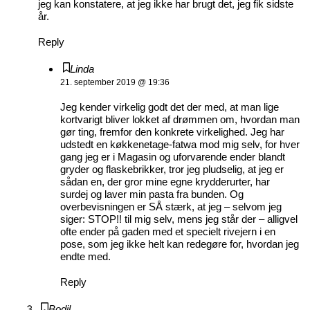
jeg kan konstatere, at jeg ikke har brugt det, jeg fik sidste
år.
Reply
Linda
21. september 2019 @ 19:36
Jeg kender virkelig godt det der med, at man lige
kortvarigt bliver lokket af drømmen om, hvordan man
gør ting, fremfor den konkrete virkelighed. Jeg har
udstedt en køkkenetage-fatwa mod mig selv, for hver
gang jeg er i Magasin og uforvarende ender blandt
gryder og flaskebrikker, tror jeg pludselig, at jeg er
sådan en, der gror mine egne krydderurter, har
surdej og laver min pasta fra bunden. Og
overbevisningen er SÅ stærk, at jeg – selvom jeg
siger: STOP!! til mig selv, mens jeg står der – alligvel
ofte ender på gaden med et specielt rivejern i en
pose, som jeg ikke helt kan redegøre for, hvordan jeg
endte med.
Reply
Bodil