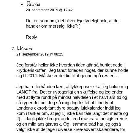
Linda
20. september 2019 @ 17:42
Det er, som om, det bliver
lige
tydeligt nok, at det
handler om mersalg, ikke?:(
Reply
Astrid
21. september 2019 @ 08:25
Jeg forstår heller ikke hvordan tiden går så hurtigt nede i
krydderiskuffen. Jeg fandt forleden noget, der kunne holde
sig til 2014. Måske er det tid til at gennemgå resten…
Jeg har efterhånden lært, at lykkeposer skal jeg holde mig
LANGT fra. Det er uvægerligt en skuffelse og jeg ender
med at flytte rundt på mindst halvdelen i et halvt års tid og
så ryger det ud. Jeg så mig dog fristet af Liberty of
Londons eksorbitant dyre beauty julekalender indtil jeg
kom i tanker om, at jeg 1) ikke kan tåle langt det meste og
2) til daglig ikke bruger andet end mascara, ansigtscreme
og en mild ansigtsvask. Og i samme tråd har jeg også
valgt ikke at deltage i diverse krea-adventskalendere, for