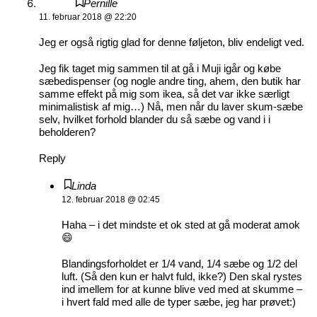
Pernille
11. februar 2018 @ 22:20
Jeg er også rigtig glad for denne føljeton, bliv endeligt ved.
Jeg fik taget mig sammen til at gå i Muji igår og købe
sæbedispenser (og nogle andre ting, ahem, den butik har
samme effekt på mig som ikea, så det var ikke særligt
minimalistisk af mig…) Nå, men når du laver skum-sæbe
selv, hvilket forhold blander du så sæbe og vand i i
beholderen?
Reply
Linda
12. februar 2018 @ 02:45
Haha – i det mindste et ok sted at gå moderat amok
😄
Blandingsforholdet er 1/4 vand, 1/4 sæbe og 1/2 del
luft. (Så den kun er halvt fuld, ikke?) Den skal rystes
ind imellem for at kunne blive ved med at skumme –
i hvert fald med alle de typer sæbe, jeg har prøvet:)