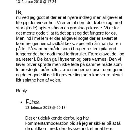
13. februar 2018 @ 17:24
Hej.
nu ved jeg godt at der er et nyere indlæg men alligevel et
lille pip der virker her. Vi er en af dem der køber (og med
stor glæde) spiser sådan en grøntsags kasse. Vi er for
det meste gode til at få det spist og det fungere for os.
Men ind i mellem er der alligevel noget der er svært at
komme igennem..hvidkål f.eks. specielt når man har en
på to. På samme måde som i bruger rester i pitabrød
fungerer det her godt med forårsruller. Færdiglavet dej..og
så rester i. De kan gå i fryseren og bare varmes. Den vi
laver bliver sprøde men ikke fede på samme måde som
friturestegte forårsruller…men ungerne spiser dem gerne
og de er gode til de lidt grovere ting som kan være blevet
lidt splatne hen af vejen.
Reply
Linda
13. februar 2018 @ 20:18
Det er udelukkende derfor, jeg har
kommentarmoderation på; så jeg er sikker på at få
de guldkorn med, der drysser ind, efter at flere