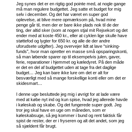
Jeg synes det er en rigtig god pointe med, at nogle gange
må man regulere budgettet. Jeg satte et budget for mig
selv i december. Og det har været en super god
oplevelse, at blive mere opmærksom på, hvad mine
penge går til, men der er bare ikke plads nok til de der
ting, der altid sker (som at nogen stjal mit Rejsekort og det
ender med at koste 450 kr., eller at cyklen lige skulle have
støttefod og lygter for 650 kr. og alle de der andre
uforudsete udgifter). Jeg overvejer lidt at lave “sinking-
funds”, hvor man opretter en masse små opsparingskonti,
så man løbende sparer op til eksempelvis julen, gaver,
ferie, reparationer i hjemmet og kæledyret. På den måde
er det en del af budgettet uden at tage fra det daglige
budget… Jeg kan bare ikke lure om det er alt for
besværligt med så mange forskellige konti eller om det er
skidesmart…
I denne uge besluttede jeg mig i øvrigt for at lade være
med at købe nyt ind og kun spise, hvad jeg allerede havde
i køleskab og skabe. Og det fungerede super godt. Jeg
tror jeg skal have en uge om måneden, som er
køleskabsuge, så jeg kommer i bund og rent faktisk får
spist de rester, der er i fryseren og alt det andet, som jeg
så sjældent får brugt.