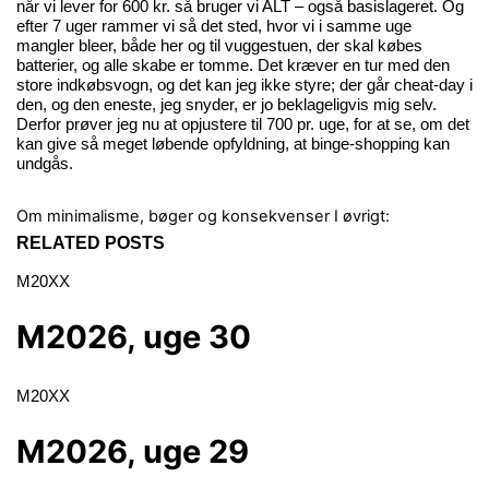
når vi lever for 600 kr. så bruger vi ALT – også basislageret. Og
efter 7 uger rammer vi så det sted, hvor vi i samme uge
mangler bleer, både her og til vuggestuen, der skal købes
batterier, og alle skabe er tomme. Det kræver en tur med den
store indkøbsvogn, og det kan jeg ikke styre; der går cheat-day i
den, og den eneste, jeg snyder, er jo beklageligvis mig selv.
Derfor prøver jeg nu at opjustere til 700 pr. uge, for at se, om det
kan give så meget løbende opfyldning, at binge-shopping kan
undgås.
Om minimalisme, bøger og konsekvenser
I øvrigt:
RELATED POSTS
M20XX
M2026, uge 30
M20XX
M2026, uge 29