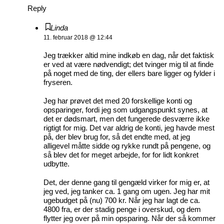
Reply
Linda
11. februar 2018 @ 12:44
Jeg trækker altid mine indkøb en dag, når det faktisk
er ved at være nødvendigt; det tvinger mig til at finde
på noget med de ting, der ellers bare ligger og fylder i
fryseren.
Jeg har prøvet det med 20 forskellige konti og
opsparinger, fordi jeg som udgangspunkt synes, at
det er dødsmart, men det fungerede desværre ikke
rigtigt for mig. Det var aldrig de konti, jeg havde mest
på, der blev brug for, så det endte med, at jeg
alligevel måtte sidde og rykke rundt på pengene, og
så blev det for meget arbejde, for for lidt konkret
udbytte.
Det, der denne gang til gengæld virker for mig er, at
jeg ved, jeg tanker ca. 1 gang om ugen. Jeg har mit
ugebudget på (nu) 700 kr. Når jeg har lagt de ca.
4800 fra, er der stadig penge i overskud, og dem
flytter jeg over på min opsparing. Når der så kommer