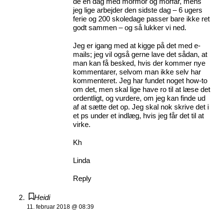
de en dag med mormor og morfar, mens
jeg lige arbejder den sidste dag – 6 ugers
ferie og 200 skoledage passer bare ikke ret
godt sammen – og så lukker vi ned.
Jeg er igang med at kigge på det med e-
mails; jeg vil også gerne lave det sådan, at
man kan få besked, hvis der kommer nye
kommentarer, selvom man ikke selv har
kommenteret. Jeg har fundet noget how-to
om det, men skal lige have ro til at læse det
ordentligt, og vurdere, om jeg kan finde ud
af at sætte det op. Jeg skal nok skrive det i
et ps under et indlæg, hvis jeg får det til at
virke.
Kh
Linda
Reply
Heidi
11. februar 2018 @ 08:39