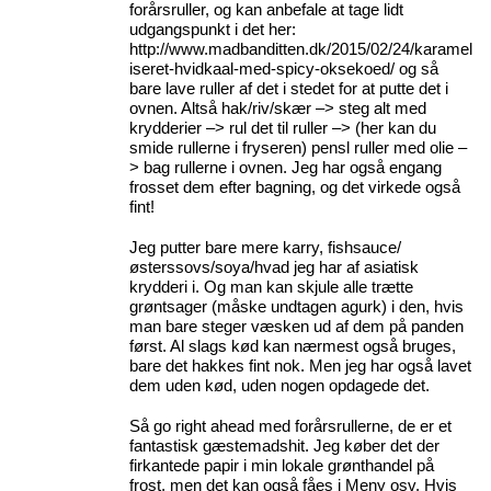
forårsruller, og kan anbefale at tage lidt
udgangspunkt i det her:
http://www.madbanditten.dk/2015/02/24/karamel
iseret-hvidkaal-med-spicy-oksekoed/
og så
bare lave ruller af det i stedet for at putte det i
ovnen. Altså hak/riv/skær –> steg alt med
krydderier –> rul det til ruller –> (her kan du
smide rullerne i fryseren) pensl ruller med olie –
> bag rullerne i ovnen. Jeg har også engang
frosset dem efter bagning, og det virkede også
fint!
Jeg putter bare mere karry, fishsauce/
østerssovs/soya/hvad jeg har af asiatisk
krydderi i. Og man kan skjule alle trætte
grøntsager (måske undtagen agurk) i den, hvis
man bare steger væsken ud af dem på panden
først. Al slags kød kan nærmest også bruges,
bare det hakkes fint nok. Men jeg har også lavet
dem uden kød, uden nogen opdagede det.
Så go right ahead med forårsrullerne, de er et
fantastisk gæstemadshit. Jeg køber det der
firkantede papir i min lokale grønthandel på
frost, men det kan også fåes i Meny osv. Hvis