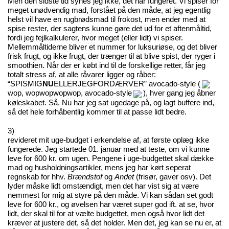
Men den sidste tid synes jeg ikke, det har fungeret. Vi spiser for
meget unødvendig mad, forstået på den måde, at jeg egentlig
helst vil have en rugbrødsmad til frokost, men ender med at
spise rester, der sagtens kunne gøre det ud for et aftenmåltid,
fordi jeg fejlkalkulerer, hvor meget (eller lidt) vi spiser.
Mellemmåltiderne bliver et nummer for luksuriøse, og det bliver
frisk frugt, og ikke frugt, der trænger til at blive spist, der ryger i
smoothien. Når der er købt ind til de forskellige retter, får jeg
totalt stress af, at alle råvarer ligger og råber:
“SPISMIG
NU
ELLERJEGFORDÆRVER” avocado-style (
wop, wopwopwopwop, avocado-style
), hver gang jeg åbner
køleskabet. Så. Nu har jeg sat ugedage på, og lagt buffere ind,
så det hele forhåbentlig kommer til at passe lidt bedre.
3)
revideret mit uge-budget i erkendelse af, at første oplæg ikke
fungerede. Jeg startede 01. januar med at teste, om vi kunne
leve for 600 kr. om ugen. Pengene i uge-budgettet skal dække
mad og husholdningsartikler, mens jeg har kørt seperat
regnskab for hhv.
Brændstof
og
Andet
(frisør, gaver osv). Det
lyder måske lidt omstændigt, men det har vist sig at være
nemmest for mig at styre på den måde. Vi kan sådan set godt
leve for 600 kr., og øvelsen har været super god ift. at se, hvor
lidt, der skal til for at vælte budgettet, men også hvor lidt det
kræver at justere det, så det holder. Men det, jeg kan se nu er, at