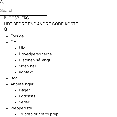
Skip
to
content
Menu
BLOGSBJERG
LIDT BEDRE END ANDRE GODE KOSTE
Search
Forside
Om
Mig
Hovedpersonerne
Historien så langt
Siden her
Kontakt
Bog
Anbefalinger
Bøger
Podcasts
Serier
Prepperliste
To prep or not to prep