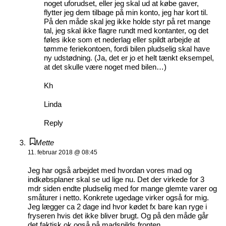
noget uforudset, eller jeg skal ud at købe gaver,
flytter jeg dem tilbage på min konto, jeg har kort til.
På den måde skal jeg ikke holde styr på ret mange
tal, jeg skal ikke flagre rundt med kontanter, og det
føles ikke som et nederlag eller spildt arbejde at
tømme feriekontoen, fordi bilen pludselig skal have
ny udstødning. (Ja, det er jo et helt tænkt eksempel,
at det skulle være noget med bilen…)
Kh
Linda
Reply
Mette
11. februar 2018 @ 08:45
Jeg har også arbejdet med hvordan vores mad og
indkøbsplaner skal se ud lige nu. Det der virkede for 3
mdr siden endte pludselig med for mange glemte varer og
småturer i netto. Konkrete ugedage virker også for mig.
Jeg lægger ca 2 dage ind hvor kødet fx bare kan ryge i
fryseren hvis det ikke bliver brugt. Og på den måde går
det faktisk ok også på madspilds fronten.