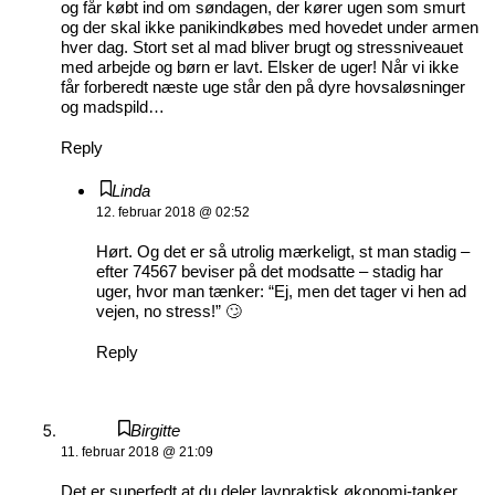
og får købt ind om søndagen, der kører ugen som smurt
og der skal ikke panikindkøbes med hovedet under armen
hver dag. Stort set al mad bliver brugt og stressniveauet
med arbejde og børn er lavt. Elsker de uger! Når vi ikke
får forberedt næste uge står den på dyre hovsaløsninger
og madspild…
Reply
Linda
12. februar 2018 @ 02:52
Hørt. Og det er så utrolig mærkeligt, st man stadig –
efter 74567 beviser på det modsatte – stadig har
uger, hvor man tænker: “Ej, men det tager vi hen ad
vejen, no stress!” 🙄
Reply
Birgitte
11. februar 2018 @ 21:09
Det er superfedt at du deler lavpraktisk økonomi-tanker