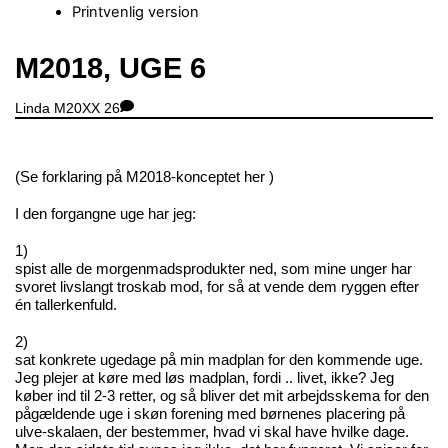
Printvenlig version
Close
M2018, UGE 6
Menu
Linda
M20XX
26
(Se forklaring på M2018-konceptet
her
)
I den forgangne uge har jeg:
1)
spist alle de morgenmadsprodukter ned, som mine unger har
svoret livslangt troskab mod, for så at vende dem ryggen efter
én tallerkenfuld.
2)
sat konkrete ugedage på min madplan for den kommende uge.
Jeg plejer at køre med løs madplan, fordi .. livet, ikke? Jeg
køber ind til 2-3 retter, og så bliver det mit arbejdsskema for den
pågældende uge i skøn forening med børnenes placering på
ulve-skalaen, der bestemmer, hvad vi skal have hvilke dage.