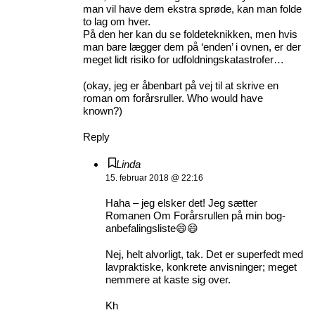
man vil have dem ekstra sprøde, kan man folde
to lag om hver.
På den her kan du se foldeteknikken, men hvis
man bare lægger dem på ‘enden’ i ovnen, er der
meget lidt risiko for udfoldningskatastrofer…
(okay, jeg er åbenbart på vej til at skrive en
roman om forårsruller. Who would have
known?)
Reply
Linda
15. februar 2018 @ 22:16
Haha – jeg elsker det! Jeg sætter
Romanen Om Forårsrullen på min bog-
anbefalingsliste😄😄
Nej, helt alvorligt, tak. Det er superfedt med
lavpraktiske, konkrete anvisninger; meget
nemmere at kaste sig over.
Kh