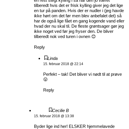
en rest stegt kylling i så har den jo været
tilberedt hvis det er frisk kylling giver jeg det lige
en tur på panden. Hvis der er nudler i (jeg havde
ikke hørt om det før men blev anbefalet det) så
har de også lige fået en gang kogende vand eller
hvad der nu skal til. De fleste grøntsager gør jeg
ikke noget ved før jeg fryser den. De bliver
tilberedt nok ved turen i ovnen 😊
Reply
Linda
15. februar 2018 @ 22:14
Perfekt – tak! Det bliver vi nødt til at prøve
😛
Reply
Cecilie B
15. februar 2018 @ 13:38
Byder lige ind her! ELSKER hjemmelavede