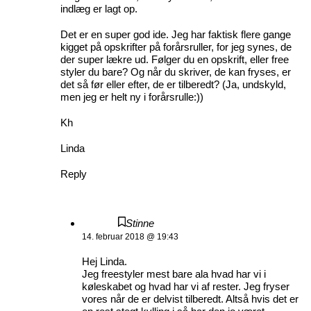
indlæg er lagt op.
Det er en super god ide. Jeg har faktisk flere gange
kigget på opskrifter på forårsruller, for jeg synes, de
der super lækre ud. Følger du en opskrift, eller free
styler du bare? Og når du skriver, de kan fryses, er
det så før eller efter, de er tilberedt? (Ja, undskyld,
men jeg er helt ny i forårsrulle:))
Kh
Linda
Reply
Stinne
14. februar 2018 @ 19:43
Hej Linda.
Jeg freestyler mest bare ala hvad har vi i
køleskabet og hvad har vi af rester. Jeg fryser
vores når de er delvist tilberedt. Altså hvis det er