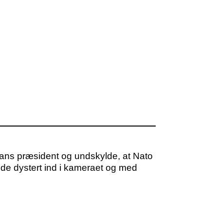
stans præsident og undskylde, at Nato
gede dystert ind i kameraet og med