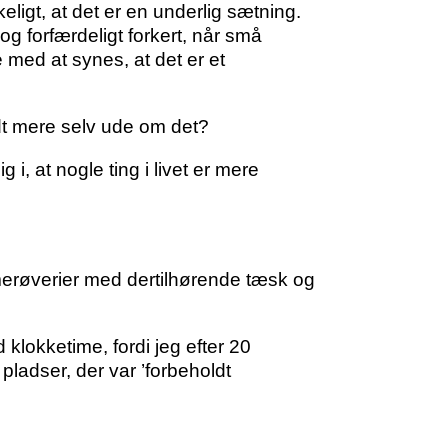
eligt, at det er en underlig sætning.
 og forfærdeligt forkert, når små
 med at synes, at det er et
idt mere selv ude om det?
i, at nogle ting i livet er mere
mmerøverier med dertilhørende tæsk og
d klokketime, fordi jeg efter 20
ladser, der var ’forbeholdt