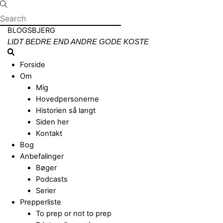
Skip
to
content
Menu
BLOGSBJERG
LIDT BEDRE END ANDRE GODE KOSTE
Search
Forside
Om
Mig
Hovedpersonerne
Historien så langt
Siden her
Kontakt
Bog
Anbefalinger
Bøger
Podcasts
Serier
Prepperliste
To prep or not to prep