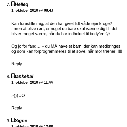
Helleq
1. oktober 2010 @ 08:43
Kan forestille mig, at den har givet lidt våde øjenkroge?
..men at blive rørt, er noget du bare skal vænne dig til -det
bliver meget værre, når du har indholdet til body'en 🙂
Og jo for fand… – du MÅ have et barn, der kan medbringes
og som kan forprogrammeres til at sove, når mor træner !!!!!
Reply
tankehal
1. oktober 2010 @ 11:44
:-))) JO
Reply
Signe
1. oktober 2010 @ 12:00