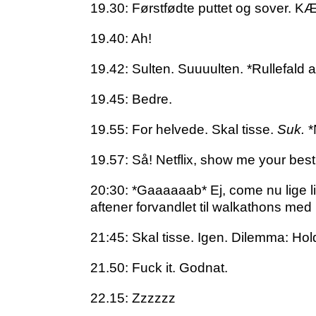
19.30: Førstfødte puttet og sover. K
19.40: Ah!
19.42: Sulten. Suuuulten. *Rullefald 
19.45: Bedre.
19.55: For helvede. Skal tisse.
Suk.
*N
19.57: Så! Netflix, show me your bes
20:30: *Gaaaaaab* Ej, come nu lige li
aftener forvandlet til walkathons me
21:45: Skal tisse. Igen. Dilemma: Holde
21.50: Fuck it. Godnat.
22.15: Zzzzzz