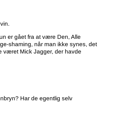
vin.
n er gået fra at være Den, Alle
t age-shaming, når man ikke synes, det
avde været Mick Jagger, der havde
enbryn? Har de egentlig selv