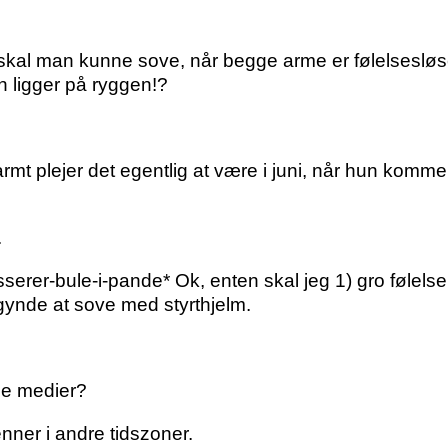
skal man kunne sove, når begge arme er følelseslø
an ligger på ryggen!?
armt plejer det egentlig at være i juni, når hun komme
.
masserer-bule-i-pande* Ok, enten skal jeg 1) gro følels
egynde at sove med styrthjelm.
le medier?
enner i andre tidszoner.