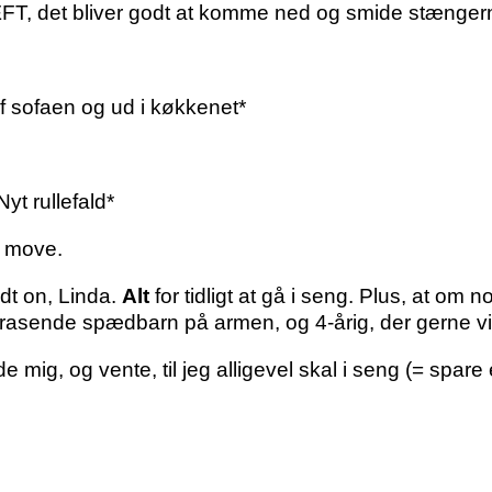
ÆFT, det bliver godt at komme ned og smide stænger
af sofaen og ud i køkkenet*
yt rullefald*
t move.
dt on, Linda.
Alt
for tidligt at gå i seng. Plus, at om n
d rasende spædbarn på armen, og 4-årig, der gerne v
 mig, og vente, til jeg alligevel skal i seng (= spare e