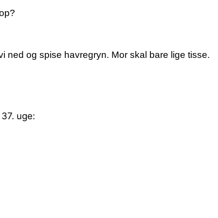
 op?
 vi ned og spise havregryn. Mor skal bare lige tisse.
 37. uge: