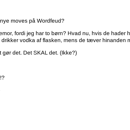
er nye moves på Wordfeud?
rtemor, fordi jeg har to børn? Hvad nu, hvis de hader
g drikker vodka af flasken, mens de tæver hinanden 
et gør det. Det SKAL det. (Ikke?)
!?
)