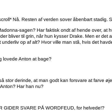
l-scroll* Nå. Resten af verden sover åbenbart stadig. S
Madonna-sagen? Har faktisk ondt af hende over, at hu
der bliver til grin, når hun kysser Drake. Men er de
sit underliv op af alt? Hvor ville man stå, hvis det h
 jeg lovede Anton at bage?
så stor derinde, at man godt kan forsvare at farve øj
 Anton? Har han nu?
R GIDER SVARE PÅ WORDFEUD, for helvede!?