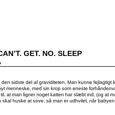
CAN’T. GET. NO. SLEEP
i den sidste del af graviditeten. Man kunne fejlagtigt 
t nyt menneske, med sin krop som eneste forhånden
til, at man ligner noget katten har slæbt ind, (og at
skal huske at sove, så man er udhvilet, når babyen