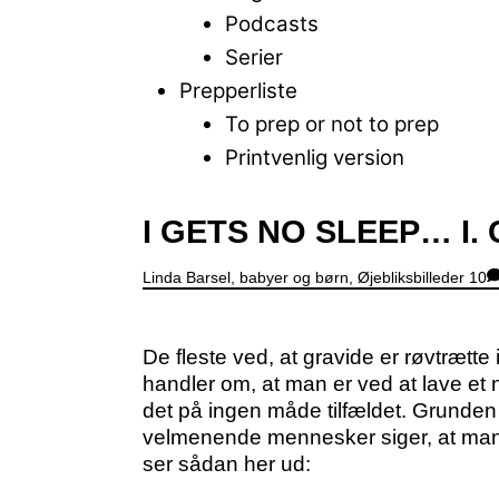
Podcasts
Serier
Prepperliste
To prep or not to prep
Printvenlig version
Close
I GETS NO SLEEP… I. 
Menu
Linda
Barsel, babyer og børn
,
Øjebliksbilleder
10
De fleste ved, at gravide er røvtrætte 
handler om, at man er ved at lave e
det på ingen måde tilfældet. Grunden 
velmenende mennesker siger, at man 
ser sådan her ud: