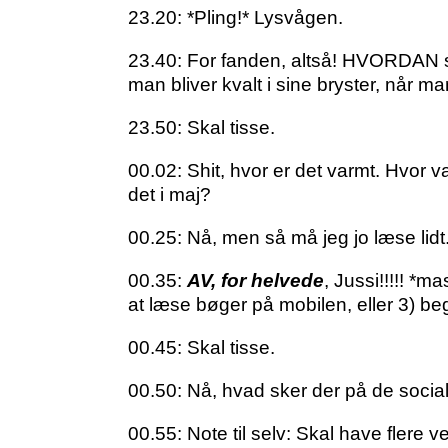
23.20: *Pling!* Lysvågen.
23.40: For fanden, altså! HVORDAN 
man bliver kvalt i sine bryster, når m
23.50: Skal tisse.
00.02: Shit, hvor er det varmt. Hvor v
det i maj?
00.25: Nå, men så må jeg jo læse lidt
00.35:
AV, for helvede
, Jussi!!!!! *
at læse bøger på mobilen, eller 3) b
00.45: Skal tisse.
00.50: Nå, hvad sker der på de socia
00.55: Note til selv: Skal have flere v