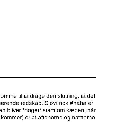
komme til at drage den slutning, at det
værende redskab. Sjovt nok #haha er
 man bliver *noget* stam om kæben, når
 kommer) er at aftenerne og nætterne