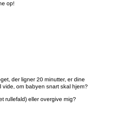
ne op!
oget, der ligner 20 minutter, er dine
il vide, om babyen snart skal hjem?
t rullefald) eller overgive mig?