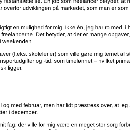
y fastansættelse. En job som freelancer betyder, a
ar overfor udviklingen på markedet, som man er som f
tigt en mulighed for mig. Ikke én, jeg har ro med, i hv
il freelancerne. Det betyder, at der er mange opgaver
g i weekenden.
r (f.eks. skoleferier) som ville gøre mig ternet af st
ransportudgifter og -tid, som timelønnet – hvilket prim
sk ligger.
il og med februar, men har lidt præstress over, at jeg 
tter i december.
it fag; der ville for mig være en meget stor sorg for