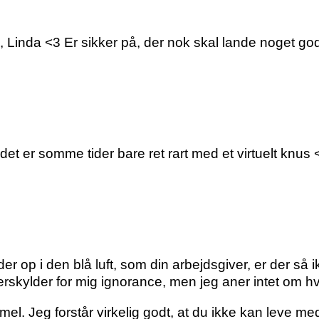
ig, Linda <3 Er sikker på, der nok skal lande noget go
et er somme tider bare ret rart med et virtuelt knus 
r op i den blå luft, som din arbejdsgiver, er der så 
erskylder for mig ignorance, men jeg aner intet om 
l. Jeg forstår virkelig godt, at du ikke kan leve med