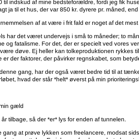
il indskud af mine bedsteforældre, fordi jeg fik huset 
ja til et hus, der var 850 kr. dyrere pr. måned, end 
emmelsen af at være i frit fald er noget af det mest
ls har det været undervejs i små to måneder; to mån
g fatalisme. For det, der er specielt ved vores verde
 være døve. Ej heller kan tolkeproduktionen rykkes til 
re er der faktorer, der påvirker regnskabet, som bety
enne gang, har der også været bedre tid til at tænke 
forløbet, hvad der står *helt* øverst på min prioriteringsl
å min gæld
t år tilbage, så der *er* lys for enden af tunnelen.
gang at prøve lykken som freelancere, modsat sidste