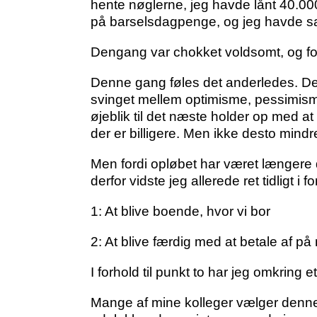
hente nøglerne, jeg havde lånt 40.000 t
på barselsdagpenge, og jeg havde sagt 
Dengang var chokket voldsomt, og forn
Denne gang føles det anderledes. De
svinget mellem optimisme, pessimisme o
øjeblik til det næste holder op med at
der er billigere. Men ikke desto mind
Men fordi opløbet har været længere d
derfor vidste jeg allerede ret tidligt i 
1: At blive boende, hvor vi bor
2: At blive færdig med at betale af p
I forhold til punkt to har jeg omkring e
Mange af mine kolleger vælger denne 