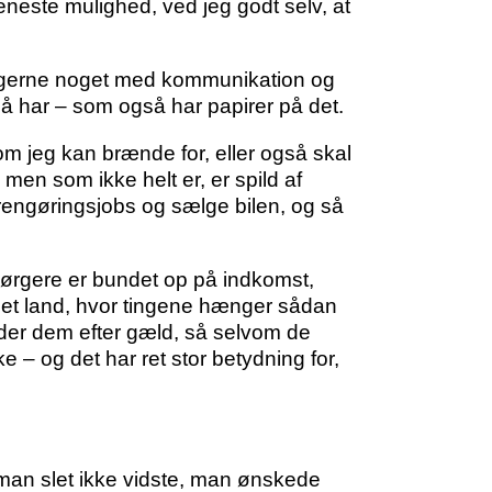
eneste mulighed, ved jeg godt selv, at
l jeg gerne noget med kommunikation og
gså har – som også har papirer på det.
m jeg kan brænde for, eller også skal
, men som ikke helt er, er spild af
2 rengøringsjobs og sælge bilen, og så
rsørgere er bundet op på indkomst,
 i et land, hvor tingene hænger sådan
der dem efter gæld, så selvom de
ke – og det har ret stor betydning for,
, man slet ikke vidste, man ønskede