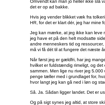
Omvendt kan man jo heller ikke slå va
det er op ad bakke.
Hvis jeg vender blikket væk fra tolkeri
HR, for det er klart dér, jeg har mine
Jeg kan mærke, at jeg ikke kan leve 
jeg have et på den helt modsatte side a
andre menneskers tid og ressourcer, og
må vi få dét til at fungere det næste år
Når først jeg er gældfri, har jeg man
hvilket er fuldstændig rimeligt, og de
sammen. Men lige nu river jeg 5.000
penge tæller med i grundlaget for, hvad
hvor langt jeg kan gå ned i løn og st
Så. Ja. Sådan ligger landet. Det er us
Og på sigt synes jeg altid, at store s