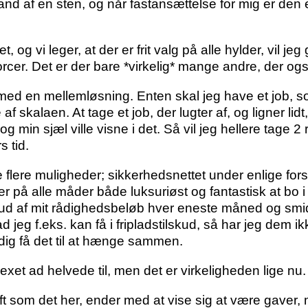
nd af en sten, og når fastansættelse for mig er den 
et, og vi leger, at der er frit valg på alle hylder, vi
 forcer. Det er der bare *virkelig* mange andre, der o
med en mellemløsning. Enten skal jeg have et job, so
f skalaen. At tage et job, der lugter af, og ligner lidt
 min sjæl ville visne i det. Så vil jeg hellere tage 
s tid.
ge flere muligheder; sikkerhedsnettet under enlige fo
t er på alle måder både luksuriøst og fantastisk at bo
 ud af mit rådighedsbeløb hver eneste måned og smi
 jeg f.eks. kan få i fripladstilskud, så har jeg dem ik
adig få det til at hænge sammen.
exet ad helvede til, men det er virkeligheden lige nu.
kift som det her, ender med at vise sig at være gaver