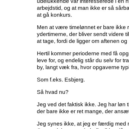
udelukkende var interesserede i en n
arbejdstid, og at man ikke er så sårb
at gå konkurs.
Men at være timelønnet er bare ikke rig
ydertimerne, der bliver sendt videre t
at tage, fordi de ligger om aftenen o
Hertil kommer perioderne med få opgave
leve for, og endelig står du selv for t
by, langt væk fra, hvor opgaverne typi
Som f.eks. Esbjerg.
Så hvad nu?
Jeg ved det faktisk ikke. Jeg har løn t
der bare ikke er ret mange, der ansæ
Jeg synes ikke, at jeg er færdig med m