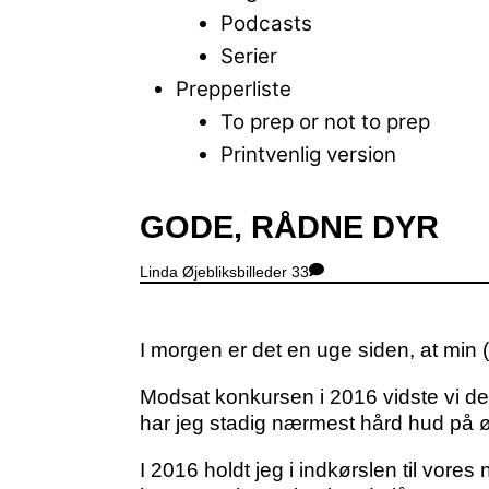
Podcasts
Serier
Prepperliste
To prep or not to prep
Printvenlig version
Close
GODE, RÅDNE DYR
Menu
Linda
Øjebliksbilleder
33
I morgen er det en uge siden, at min 
Modsat konkursen i 2016 vidste vi d
har jeg stadig nærmest hård hud på øre
I 2016 holdt jeg i indkørslen til vor