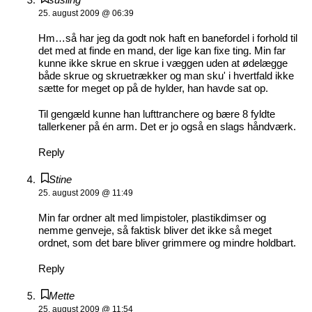
25. august 2009 @ 06:39
Hm…så har jeg da godt nok haft en banefordel i forhold til
det med at finde en mand, der lige kan fixe ting. Min far
kunne ikke skrue en skrue i væggen uden at ødelægge
både skrue og skruetrækker og man sku' i hvertfald ikke
sætte for meget op på de hylder, han havde sat op.
Til gengæld kunne han lufttranchere og bære 8 fyldte
tallerkener på én arm. Det er jo også en slags håndværk.
Reply
Stine
25. august 2009 @ 11:49
Min far ordner alt med limpistoler, plastikdimser og
nemme genveje, så faktisk bliver det ikke så meget
ordnet, som det bare bliver grimmere og mindre holdbart.
Reply
Mette
25. august 2009 @ 11:54