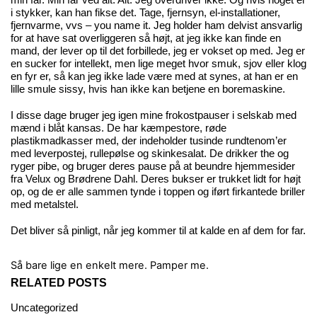
min far. Min far ved alt. Alt. Jeg overdriver ikke. Og hvis noget er
i stykker, kan han fikse det. Tage, fjernsyn, el-installationer,
fjernvarme, vvs – you name it. Jeg holder ham delvist ansvarlig
for at have sat overliggeren så højt, at jeg ikke kan finde en
mand, der lever op til det forbillede, jeg er vokset op med. Jeg er
en sucker for intellekt, men lige meget hvor smuk, sjov eller klog
en fyr er, så kan jeg ikke lade være med at synes, at han er en
lille smule sissy, hvis han ikke kan betjene en boremaskine.
I disse dage bruger jeg igen mine frokostpauser i selskab med
mænd i blåt kansas. De har kæmpestore, røde
plastikmadkasser med, der indeholder tusinde rundtenom’er
med leverpostej, rullepølse og skinkesalat. De drikker the og
ryger pibe, og bruger deres pause på at beundre hjemmesider
fra Velux og Brødrene Dahl. Deres bukser er trukket lidt for højt
op, og de er alle sammen tynde i toppen og iført firkantede briller
med metalstel.
Det bliver så pinligt, når jeg kommer til at kalde en af dem for far.
Så bare lige en enkelt mere.
Pamper me.
RELATED POSTS
Uncategorized