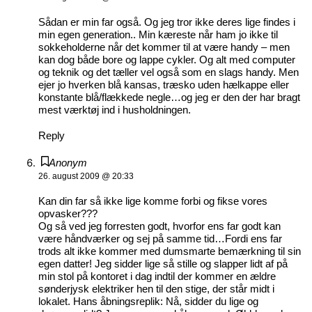
Sådan er min far også. Og jeg tror ikke deres lige findes i
min egen generation.. Min kæreste når ham jo ikke til
sokkeholderne når det kommer til at være handy – men
kan dog både bore og lappe cykler. Og alt med computer
og teknik og det tæller vel også som en slags handy. Men
ejer jo hverken blå kansas, træsko uden hælkappe eller
konstante blå/flækkede negle…og jeg er den der har bragt
mest værktøj ind i husholdningen.
Reply
Anonym
26. august 2009 @ 20:33
Kan din far så ikke lige komme forbi og fikse vores
opvasker???
Og så ved jeg forresten godt, hvorfor ens far godt kan
være håndværker og sej på samme tid…Fordi ens far
trods alt ikke kommer med dumsmarte bemærkning til sin
egen datter! Jeg sidder lige så stille og slapper lidt af på
min stol på kontoret i dag indtil der kommer en ældre
sønderjysk elektriker hen til den stige, der står midt i
lokalet. Hans åbningsreplik: Nå, sidder du lige og