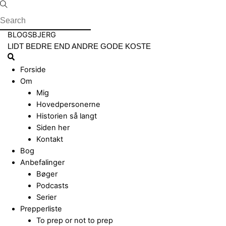
Skip
to
content
Menu
BLOGSBJERG
LIDT BEDRE END ANDRE GODE KOSTE
Search
Forside
Om
Mig
Hovedpersonerne
Historien så langt
Siden her
Kontakt
Bog
Anbefalinger
Bøger
Podcasts
Serier
Prepperliste
To prep or not to prep