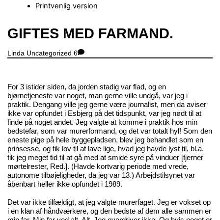
Printvenlig version
Close
GIFTES MED FARMAND.
Menu
Linda
Uncategorized
6
For 3 istider siden, da jorden stadig var flad, og en
bjørnetjeneste var noget, man gerne ville undgå, var jeg i
praktik. Dengang ville jeg gerne være journalist, men da aviser
ikke var opfundet i Esbjerg på det tidspunkt, var jeg nødt til at
finde på noget andet. Jeg valgte at komme i praktik hos min
bedstefar, som var murerformand, og det var totalt hyl! Som den
eneste pige på hele byggepladsen, blev jeg behandlet som en
prinsesse, og fik lov til at lave lige, hvad jeg havde lyst til, bl.a.
fik jeg meget tid til at gå med at smide syre på vinduer [fjerner
mørtelrester, Red.]. (Havde kortvarig periode med vrede,
autonome tilbøjeligheder, da jeg var 13.) Arbejdstilsynet var
åbenbart heller ikke opfundet i 1989.
Det var ikke tilfældigt, at jeg valgte murerfaget. Jeg er vokset op
i en klan af håndværkere, og den bedste af dem alle sammen er