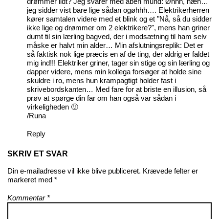
drømmer lidt? Jeg svarer med åben mund: Øhhh, næh…
jeg sidder vist bare lige sådan ogøhhh…. Elektrikerherren
kører samtalen videre med et blink og et "Nå, så du sidder
ikke lige og drømmer om 2 elektrikere?", mens han griner
dumt til sin lærling bagved, der i modsætning til ham selv
måske er halvt min alder… Min afslutningsreplik: Det er
så faktisk nok lige præcis en af de ting, der aldrig er faldet
mig ind!!! Elektriker griner, tager sin stige og sin lærling og
dapper videre, mens min kollega forsøger at holde sine
skuldre i ro, mens hun krampagtigt holder fast i
skrivebordskanten… Med fare for at briste en illusion, så
prøv at spørge din far om han også var sådan i
virkeligheden 🙂
/Runa
Reply
SKRIV ET SVAR
Din e-mailadresse vil ikke blive publiceret.
Krævede felter er
markeret med
*
Kommentar
*