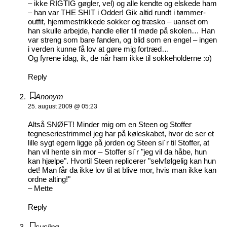
– ikke RIGTIG gøgler, vel) og alle kendte og elskede ham
– han var THE SHIT i Odder! Gik altid rundt i tømmer-
outfit, hjemmestrikkede sokker og træsko – uanset om
han skulle arbejde, handle eller til møde på skolen… Han
var streng som bare fanden, og blid som en engel – ingen
i verden kunne få lov at gøre mig fortræd…
Og fyrene idag, ik, de når ham ikke til sokkeholderne :o)
Reply
Anonym
25. august 2009 @ 05:23
Altså SNØFT! Minder mig om en Steen og Stoffer
tegneseriestrimmel jeg har på køleskabet, hvor de ser et
lille sygt egern ligge på jorden og Steen si´r til Stoffer, at
han vil hente sin mor – Stoffer si´r "jeg vil da håbe, hun
kan hjælpe". Hvortil Steen replicerer "selvfølgelig kan hun
det! Man får da ikke lov til at blive mor, hvis man ikke kan
ordne alting!"
– Mette
Reply
susling