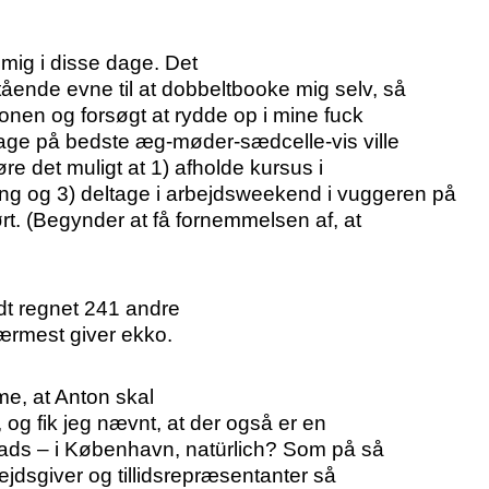
 mig i disse dage. Det
ående evne til at dobbeltbooke mig selv, så
fonen og forsøgt at rydde op i mine fuck
dage på bedste æg-møder-sædcelle-vis ville
re det muligt at 1) afholde kursus i
ing og 3) deltage i arbejdsweekend i vuggeren på
rt. (Begynder at få fornemmelsen af, at
ndt regnet 241 andre
ærmest giver ekko.
mme, at Anton skal
og fik jeg nævnt, at der også er en
plads – i København, natürlich? Som på så
jdsgiver og tillidsrepræsentanter så