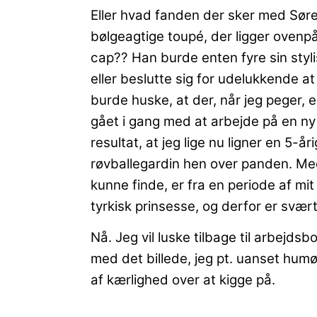
Eller hvad fanden der sker med Sør
bølgeagtige toupé, der ligger ovenp
cap?? Han burde enten fyre sin stylis
eller beslutte sig for udelukkende a
burde huske, at der, når jeg peger, e
gået i gang med at arbejde på en ny
resultat, at jeg lige nu ligner en 5-
røvballegardin hen over panden. Med
kunne finde, er fra en periode af mit
tyrkisk prinsesse, og derfor er svær
Nå. Jeg vil luske tilbage til arbejdsb
med det billede, jeg pt. uanset humø
af kærlighed over at kigge på.