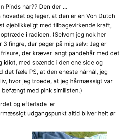
en Pinds hår?? Den der …
å hovedet og leger, at den er en Von Dutch
t øjeblikkeligt med tilbagevirkende kraft,
t optræde i radioen. (Selvom jeg nok her
r 3 fingre, der peger på mig selv: Jeg er
 frisure, der kræver langt pandehår med det
årig idiot, med spænde i den ene side og
 det fæle PS, at den eneste hårnål, jeg
 liv, hvor jeg troede, at jeg hårmæssigt var
t befængt med pink similisten.)
ordet og efterlade jer
rmæssigt udgangspunkt altid bliver helt ør