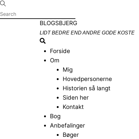
Skip
to
content
Menu
BLOGSBJERG
LIDT BEDRE END ANDRE GODE KOSTE
Search
Forside
Om
Mig
Hovedpersonerne
Historien så langt
Siden her
Kontakt
Bog
Anbefalinger
Bøger