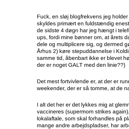
Fuck, en sløj blogfrekvens jeg holder
skyldes primært en fuldstændig enest
de sidste 4 døgn har jeg hængt i tele
ups, fordi mine bønner om, at årets 
dele og multiplicere sig, og dermed gø
Århus 2) køre stepuddannelse i Kold
samme tid, åbenbart ikke er blevet hø
der er noget GALT med den linie??)
Det mest fortvivlende er, at der er ru
weekender, der er så tomme, at de n
I alt det her er det lykkes mig at gle
vaccineres (supermom strikes again), 
lokalaftale, som skal forhandles på 
mange andre arbejdspladser, har arbe