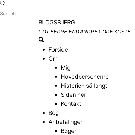
Skip
to
content
Menu
BLOGSBJERG
LIDT BEDRE END ANDRE GODE KOSTE
Search
Forside
Om
Mig
Hovedpersonerne
Historien så langt
Siden her
Kontakt
Bog
Anbefalinger
Bøger