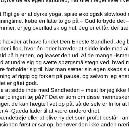
og dyrke deres egen sandhed, har ofte meget svært ve
t Rigtige er at dyrke yoga, spise økologisk slowfood 
inningtime, købe en latte to go på – Gud forbyde de
ier, er jeg overfladisk og hul. Jeg er et får, der træn
k hævder at have fundet Den Eneste Sandhed. Jeg bliv
er i flok, hvor én leder hævder at sidde inde med all
kald på hjernen, og leaset den ud. Af de mange -ismer
 at undre sig og sætte spørgsmålstegn ved, hvad ma
e forholder sig til. Når man sætter sin egen skepsis o
ing af rigtig og forkert på pause, og selvom jeg ans
et er gået godt.
e at sidde inde med Sandheden – mest for jeg ikke f
 har jo ingen tøj på?!” Det er som om disse mennesker
ger, de kan hægte livet op på, så de selv er fri for at
r Al-Qaeda lader til at være underordnet.
ændetrøje eller at blive hyldet som profet består i a
lusionen først er sat op, behøver den ikke anden næri