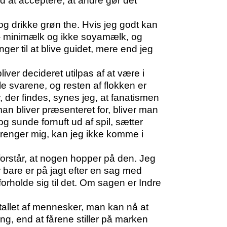
d at acceptere, at andre gør det
og drikke grøn the. Hvis jeg godt kan
t – minimælk og ikke soyamælk, og
ger til at blive guidet, mere end jeg
er decideret utilpas af at være i
e svarene, og resten af flokken er
, der findes, synes jeg, at fanatismen
n bliver præsenteret for, bliver man
g sunde fornuft ud af spil, sætter
trenger mig, kan jeg ikke komme i
orstår, at nogen hopper på den. Jeg
 bare er på jagt efter en sag med
 forholde sig til det. Om sagen er Indre
ntallet af mennesker, man kan nå at
ng, end at fårene stiller på marken