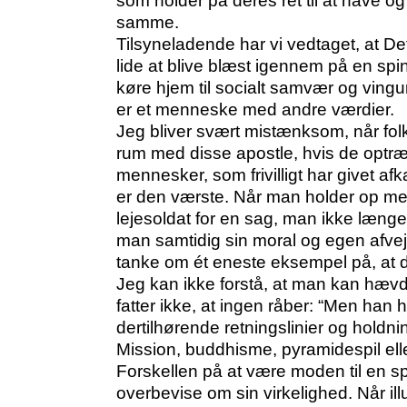
som holder på deres ret til at have 
samme.
Tilsyneladende har vi vedtaget, at De
lide at blive blæst igennem på en sp
køre hjem til socialt samvær og vingumm
er et menneske med andre værdier.
Jeg bliver svært mistænksom, når fol
rum med disse apostle, hvis de optræd
mennesker, som frivilligt har givet af
er den værste. Når man holder op med
lejesoldat for en sag, man ikke længer
man samtidig sin moral og egen afvejn
tanke om ét eneste eksempel på, at d
Jeg kan ikke forstå, at man kan hævd
fatter ikke, at ingen råber: “Men han
dertilhørende retningslinier og holdnin
Mission, buddhisme, pyramidespil elle
Forskellen på at være moden til en sp
overbevise om sin virkelighed. Når il