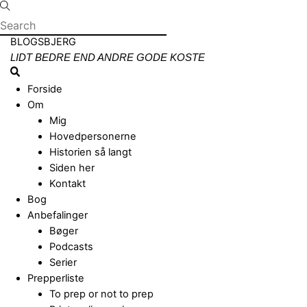
Skip
to
content
Menu
BLOGSBJERG
LIDT BEDRE END ANDRE GODE KOSTE
Search
Forside
Om
Mig
Hovedpersonerne
Historien så langt
Siden her
Kontakt
Bog
Anbefalinger
Bøger
Podcasts
Serier
Prepperliste
To prep or not to prep