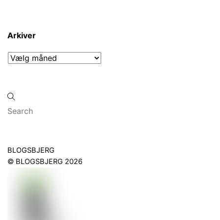
Arkiver
Arkiver
Back
BLOGSBJERG
To
©
BLOGSBJERG
2026
Top