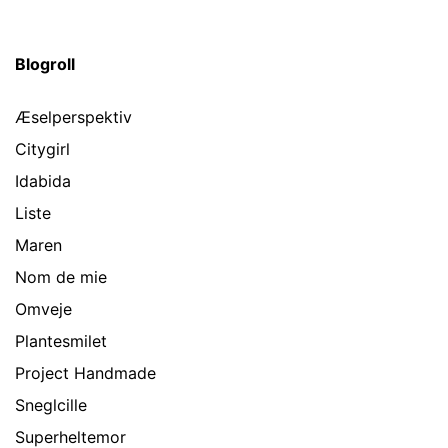
Blogroll
Æselperspektiv
Citygirl
Idabida
Liste
Maren
Nom de mie
Omveje
Plantesmilet
Project Handmade
Sneglcille
Superheltemor