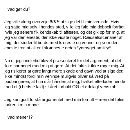
Hvad gør du?
Jeg ville aldrig overveje
IKKE
at sige det til min veninde. Hvis
jeg satte mig selv i hendes sted, ville jeg føle mig dobbelt forrådt,
hvis jeg senere fik kendskab til affæren, og det gik op for mig, at
jeg var den eneste, der ikke vidste noget. Rædselsscenarier af
mig, der sidder til bords med kæreste og venner og som den
eneste tror, at alt er i skønneste orden *ydmyget-smiley*.
Nu er jeg imidlertid blevet præsenteret for det argument, at det
ikke har noget med mig at gøre. At det faktisk ikke rager mig. At
jeg risikerer at gøre langt mere skade end gavn ved at sige det;
ikke mindst fordi min veninde muligvis bliver så vred på
budbringeren, at hun slår hånden af mig, hvilket efterlader hende
med et (i bedste fald) skåret forhold OG et ødelagt venskab.
Jeg kan godt forstå argumentet med min fornuft – men det føles
forkert i min mave.
Hvad mener I?