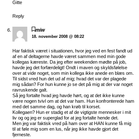
Gitte
Reply
miw
18. november 2008 @ 08:22
Har faktisk været i situationen, hvor jeg ved en fest fandt ud
af en af deltagerne havde været sammen med min gode
kollegas kæreste. Da jeg efter weekenden mødte på job,
havde jeg det forfærdeligt! Ondt i maven og skyldsfølelse
over at vide noget, som min kollega ikke anede en blæs om.
Til sidst vred hun det ud af mig; hvad det var der plagede
mig sådan? For hun kunne jo se det på mig at der var noget
ravruskende galt.
Så jeg fortalte hvad jeg havde hørt, og at det ikke kunne
være nogen tvivl om at det var ham. Hun konfronterede ham
med det samme dag, og han krøb til korset.
Kollegaen? Hun er stadig et af de vigtigste mennesker i mit
liv og og jeg er superglad for at jeg fortalte hende det.
Men jeg var faktisk vred på ham over at HAN kunne få mig
til at føle mig som en lus, når jeg ikke havde gjort det
fjerneste.