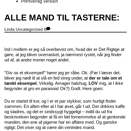
Printvenlig version
Close
ALLE MAND TIL TASTERNE:
Menu
Linda
Uncategorized
8
Ind i mellem er jeg så overbevist om, hvad der er Det Rigtige at
gøre, at jeg bliver overrasket, ja nærmest rystet, når jeg finder
ud af, at andre mener noget andet.
”Giv os et eksempel!” hører jeg jer råbe. Ok. (Før I læser det,
bliver jeg nødt til at slå en fed streg under, at
der er tale om et
tænkt eksempel.
Virkelig. Amager halshug.
LOV
mig, at I ikke
begynder at gro en paranoia! Ok?) Godt. Here goes:
Du er startet til kor, og I er et par stykker, som hurtigt finder
sammen. En aften efter at I har øvet, går I ud. Der drikkes kaffe
og sladres, og det er sindssygt hyggeligt – indtil du ud fra
beskrivelsen begynder at få en fæl fornemmelse af at genkende
manden, den ene af pigerne har en affære med. Og ganske
rigtigt: Det viser sig at være din venindes mand.