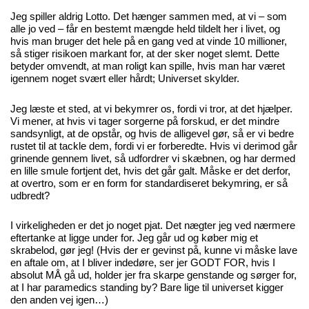
Jeg spiller aldrig Lotto. Det hænger sammen med, at vi – som
alle jo ved – får en bestemt mængde held tildelt her i livet, og
hvis man bruger det hele på en gang ved at vinde 10 millioner,
så stiger risikoen markant for, at der sker noget slemt. Dette
betyder omvendt, at man roligt kan spille, hvis man har været
igennem noget svært eller hårdt; Universet skylder.
Jeg læste et sted, at vi bekymrer os, fordi vi tror, at det hjælper.
Vi mener, at hvis vi tager sorgerne på forskud, er det mindre
sandsynligt, at de opstår, og hvis de alligevel gør, så er vi bedre
rustet til at tackle dem, fordi vi er forberedte. Hvis vi derimod går
grinende gennem livet, så udfordrer vi skæbnen, og har dermed
en lille smule fortjent det, hvis det går galt. Måske er det derfor,
at overtro, som er en form for standardiseret bekymring, er så
udbredt?
I virkeligheden er det jo noget pjat. Det nægter jeg ved nærmere
eftertanke at ligge under for. Jeg går ud og køber mig et
skrabelod, gør jeg! (Hvis der er gevinst på, kunne vi måske lave
en aftale om, at I bliver indedøre, ser jer GODT FOR, hvis I
absolut MÅ gå ud, holder jer fra skarpe genstande og sørger for,
at I har paramedics standing by? Bare lige til universet kigger
den anden vej igen…)