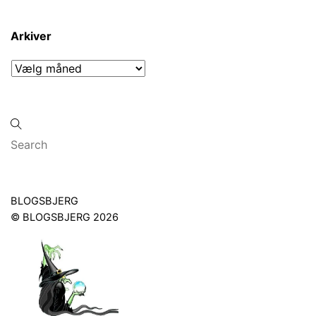
Arkiver
Arkiver
Back
BLOGSBJERG
To
©
BLOGSBJERG
2026
Top