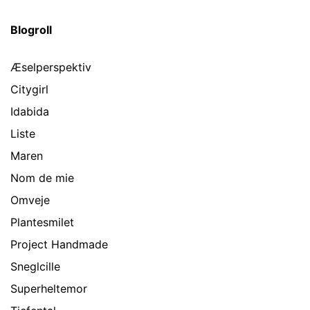
Blogroll
Æselperspektiv
Citygirl
Idabida
Liste
Maren
Nom de mie
Omveje
Plantesmilet
Project Handmade
Sneglcille
Superheltemor