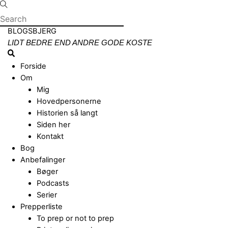
Skip
to
content
Menu
BLOGSBJERG
LIDT BEDRE END ANDRE GODE KOSTE
Search
Forside
Om
Mig
Hovedpersonerne
Historien så langt
Siden her
Kontakt
Bog
Anbefalinger
Bøger
Podcasts
Serier
Prepperliste
To prep or not to prep