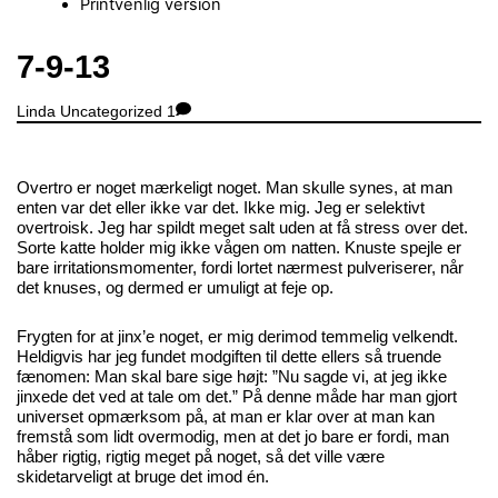
Printvenlig version
Close
7-9-13
Menu
Linda
Uncategorized
1
Overtro er noget mærkeligt noget. Man skulle synes, at man
enten var det eller ikke var det. Ikke mig. Jeg er selektivt
overtroisk. Jeg har spildt meget salt uden at få stress over det.
Sorte katte holder mig ikke vågen om natten. Knuste spejle er
bare irritationsmomenter, fordi lortet nærmest pulveriserer, når
det knuses, og dermed er umuligt at feje op.
Frygten for at jinx’e noget, er mig derimod temmelig velkendt.
Heldigvis har jeg fundet modgiften til dette ellers så truende
fænomen: Man skal bare sige højt: ”Nu sagde vi, at jeg ikke
jinxede det ved at tale om det.” På denne måde har man gjort
universet opmærksom på, at man er klar over at man kan
fremstå som lidt overmodig, men at det jo bare er fordi, man
håber rigtig, rigtig meget på noget, så det ville være
skidetarveligt at bruge det imod én.