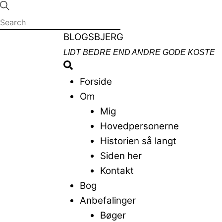
Skip
to
content
Menu
BLOGSBJERG
LIDT BEDRE END ANDRE GODE KOSTE
Search
Forside
Om
Mig
Hovedpersonerne
Historien så langt
Siden her
Kontakt
Bog
Anbefalinger
Bøger