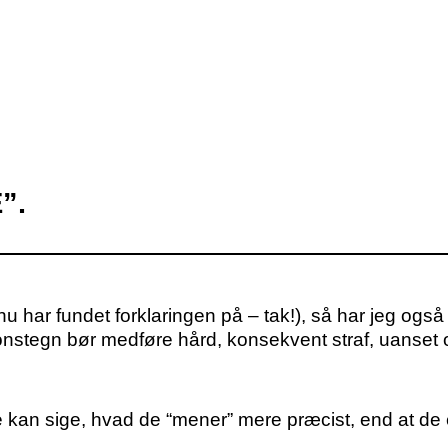
”.
har fundet forklaringen på – tak!), så har jeg også en
ionstegn bør medføre hård, konsekvent straf, uanset o
ke kan sige, hvad de “mener” mere præcist, end at de er 