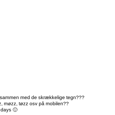
r s sammen med de skrækkelige tegn???
zz, møzz, tøzz osv på mobilen??
i days 🙂