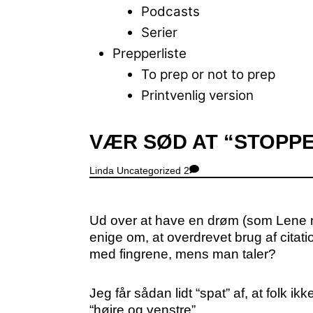
Podcasts
Serier
Prepperliste
To prep or not to prep
Printvenlig version
Close
VÆR SØD AT “STOPPE
Menu
Linda
Uncategorized
2
Ud over at have en drøm (som Lene nu 
enige om, at overdrevet brug af citat
med fingrene, mens man taler?
Jeg får sådan lidt “spat” af, at folk ik
“højre og venstre”.