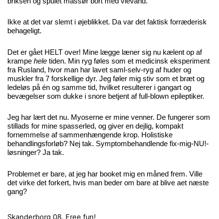
briksen og spulet massør bort med vievand.
Ikke at det var slemt i øjeblikket. Da var det faktisk forræderisk
behageligt.
Det er gået HELT over! Mine lægge læner sig nu kælent op af
krampe
hele
tiden. Min ryg føles som et medicinsk eksperiment
fra Rusland, hvor man har lavet saml-selv-ryg af huder og
muskler fra 7 forskellige dyr. Jeg føler mig stiv som et bræt og
ledeløs på én og samme tid, hvilket resulterer i gangart og
bevægelser som dukke i snore betjent af full-blown epileptiker.
Jeg har lært det nu. Myoserne er mine venner. De fungerer som
stillads for mine spasserled, og giver en dejlig, kompakt
fornemmelse af sammenhængende krop. Holistiske
behandlingsforløb? Nej tak. Symptombehandlende fix-mig-NU!-
løsninger? Ja tak.
Problemet er bare, at jeg har booket mig en måned frem. Ville
det virke det forkert, hvis man beder om bare at blive aet næste
gang?
Skanderborg 08.
Free fun!