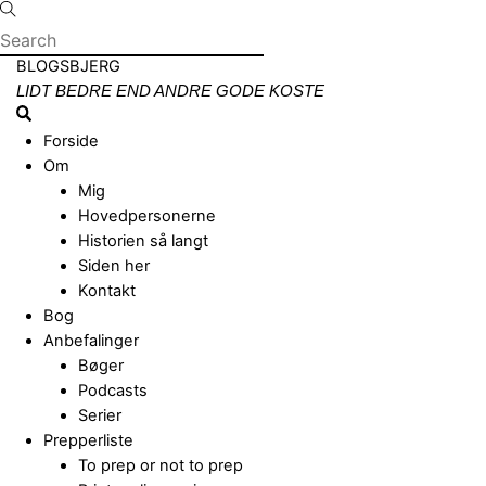
Skip
to
content
Menu
BLOGSBJERG
LIDT BEDRE END ANDRE GODE KOSTE
Search
Forside
Om
Mig
Hovedpersonerne
Historien så langt
Siden her
Kontakt
Bog
Anbefalinger
Bøger
Podcasts
Serier
Prepperliste
To prep or not to prep