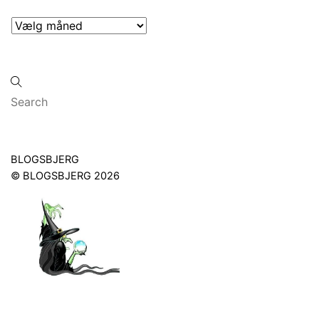
Arkiver
Back
BLOGSBJERG
To
©
BLOGSBJERG
2026
Top