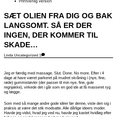
Printvenlig version
Close
SÆT OLIEN FRA DIG OG BAK
Menu
LANGSOMT. SÅ ER DER
INGEN, DER KOMMER TIL
SKADE…
Linda
Uncategorized
1
Jeg er færdig med massage. Slut. Done. No more. Efter i 4
dage at have været parkeret på mudret skråning i (nye, fine,
røde) gummistøvler (der passer til min nye, fine, gule
regnjakke), virkede det i går som en god ide at få masseret ryg
og lægge.
Som med så mange andre gode idéer før denne, viste den sig i
praksis at være det stik modsatte. Alle dårlige ideers moder.
Havde jeg vidst, hvad jeg ved nu, havde jeg kastet hvidløg efter