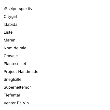
Æselperspektiv
Citygirl
Idabida
Liste
Maren
Nom de mie
Omveje
Plantesmilet
Project Handmade
Sneglcille
Superheltemor
Tiefental
Venter På Vin