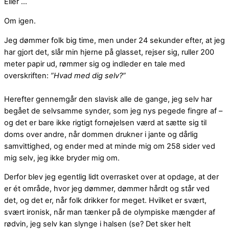
Eller …
Om igen.
Jeg dømmer folk big time, men under 24 sekunder efter, at jeg
har gjort det, slår min hjerne på glasset, rejser sig, ruller 200
meter papir ud, rømmer sig og indleder en tale med
overskriften:
”Hvad med dig selv?”
Herefter gennemgår den slavisk alle de gange, jeg selv har
begået de selvsamme synder, som jeg nys pegede fingre af –
og det er bare ikke rigtigt fornøjelsen værd at sætte sig til
doms over andre, når dommen drukner i jante og dårlig
samvittighed, og ender med at minde mig om 258 sider ved
mig selv, jeg ikke bryder mig om.
Derfor blev jeg egentlig lidt overrasket over at opdage, at der
er ét område, hvor jeg dømmer, dømmer hårdt og står ved
det, og det er, når folk drikker for meget. Hvilket er svært,
svært ironisk, når man tænker på de olympiske mængder af
rødvin, jeg selv kan slynge i halsen (se? Det sker helt