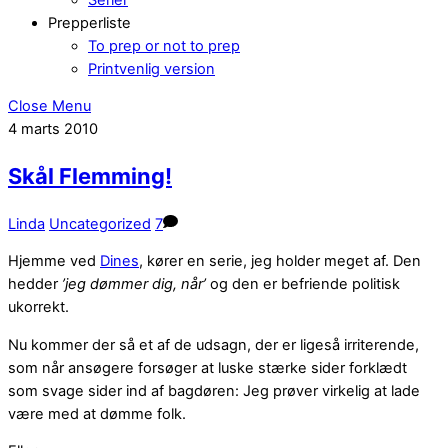
Prepperliste
To prep or not to prep
Printvenlig version
Close Menu
4
marts
2010
Skål Flemming!
Linda
Uncategorized
7
Hjemme ved
Dines
, kører en serie, jeg holder meget af. Den
hedder
’jeg dømmer dig, når’
og den er befriende politisk
ukorrekt.
Nu kommer der så et af de udsagn, der er ligeså irriterende,
som når ansøgere forsøger at luske stærke sider forklædt
som svage sider ind af bagdøren: Jeg prøver virkelig at lade
være med at dømme folk.