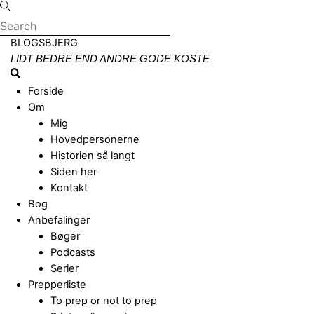
Skip
to
content
Menu
BLOGSBJERG
LIDT BEDRE END ANDRE GODE KOSTE
Search
Forside
Om
Mig
Hovedpersonerne
Historien så langt
Siden her
Kontakt
Bog
Anbefalinger
Bøger
Podcasts
Serier
Prepperliste
To prep or not to prep