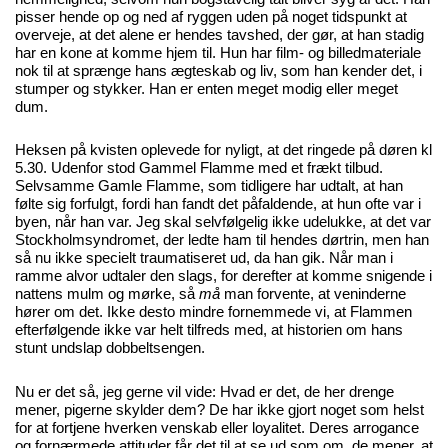
pisser hende op og ned af ryggen uden på noget tidspunkt at
overveje, at det alene er hendes tavshed, der gør, at han stadig
har en kone at komme hjem til. Hun har film- og billedmateriale
nok til at sprænge hans ægteskab og liv, som han kender det, i
stumper og stykker. Han er enten meget modig eller meget
dum.
Heksen på kvisten oplevede for nyligt, at det ringede på døren kl
5.30. Udenfor stod Gammel Flamme med et frækt tilbud.
Selvsamme Gamle Flamme, som tidligere har udtalt, at han
følte sig forfulgt, fordi han fandt det påfaldende, at hun ofte var i
byen, når han var. Jeg skal selvfølgelig ikke udelukke, at det var
Stockholmsyndromet, der ledte ham til hendes dørtrin, men han
så nu ikke specielt traumatiseret ud, da han gik. Når man i
ramme alvor udtaler den slags, for derefter at komme snigende i
nattens mulm og mørke, så
må
man forvente, at veninderne
hører om det. Ikke desto mindre fornemmede vi, at Flammen
efterfølgende ikke var helt tilfreds med, at historien om hans
stunt undslap dobbeltsengen.
Nu er det så, jeg gerne vil vide: Hvad er det, de her drenge
mener, pigerne skylder dem? De har ikke gjort noget som helst
for at fortjene hverken venskab eller loyalitet. Deres arrogance
og fornærmede attituder får det til at se ud som om, de mener, at