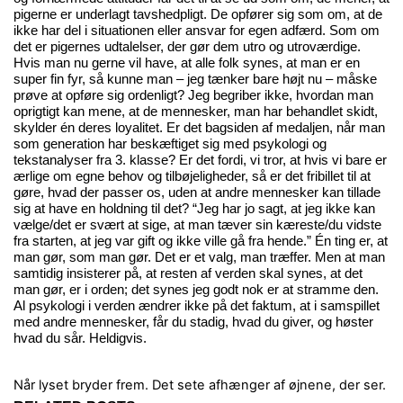
pigerne er underlagt tavshedpligt. De opfører sig som om, at de
ikke har del i situationen eller ansvar for egen adfærd. Som om
det er pigernes udtalelser, der gør dem utro og utroværdige.
Hvis man nu gerne vil have, at alle folk synes, at man er en
super fin fyr, så kunne man – jeg tænker bare højt nu – måske
prøve at opføre sig ordenligt? Jeg begriber ikke, hvordan man
oprigtigt kan mene, at de mennesker, man har behandlet skidt,
skylder én deres loyalitet. Er det bagsiden af medaljen, når man
som generation har beskæftiget sig med psykologi og
tekstanalyser fra 3. klasse? Er det fordi, vi tror, at hvis vi bare er
ærlige om egne behov og tilbøjeligheder, så er det fribillet til at
gøre, hvad der passer os, uden at andre mennesker kan tillade
sig at have en holdning til det? “Jeg har jo sagt, at jeg ikke kan
vælge/det er svært at sige, at man tæver sin kæreste/du vidste
fra starten, at jeg var gift og ikke ville gå fra hende.” Én ting er, at
man gør, som man gør. Det er et valg, man træffer. Men at man
samtidig insisterer på, at resten af verden skal synes, at det
man gør, er i orden; det synes jeg godt nok er at stramme den.
Al psykologi i verden ændrer ikke på det faktum, at i samspillet
med andre mennesker, får du stadig, hvad du giver, og høster
hvad du sår. Heldigvis.
Når lyset bryder frem.
Det sete afhænger af øjnene, der ser.