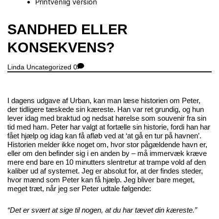
Printvenlig version
Close
SANDHED ELLER
Menu
KONSEKVENS?
Linda
Uncategorized
0
I dagens udgave af Urban, kan man læse historien om Peter,
der tidligere tæskede sin kæreste. Han var ret grundig, og hun
lever idag med braktud og nedsat hørelse som souvenir fra sin
tid med ham. Peter har valgt at fortælle sin historie, fordi han har
fået hjælp og idag kan få afløb ved at ‘at gå en tur på havnen’.
Historien melder ikke noget om, hvor stor pågældende havn er,
eller om den befinder sig i en anden by – må immervæk kræve
mere end bare en 10 minutters slentretur at trampe vold af den
kaliber ud af systemet. Jeg er absolut for, at der findes steder,
hvor mænd som Peter kan få hjælp. Jeg bliver bare meget,
meget træt, når jeg ser Peter udtale følgende:
“Det er svært at sige til nogen, at du har tævet din kæreste.”