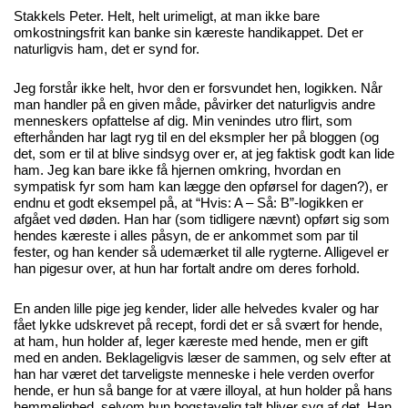
Stakkels Peter. Helt, helt urimeligt, at man ikke bare
omkostningsfrit kan banke sin kæreste handikappet. Det er
naturligvis ham, det er synd for.
Jeg forstår ikke helt, hvor den er forsvundet hen, logikken. Når
man handler på en given måde, påvirker det naturligvis andre
menneskers opfattelse af dig. Min venindes utro flirt, som
efterhånden har lagt ryg til en del eksmpler her på bloggen (og
det, som er til at blive sindsyg over er, at jeg faktisk godt kan lide
ham. Jeg kan bare ikke få hjernen omkring, hvordan en
sympatisk fyr som ham kan lægge den opførsel for dagen?), er
endnu et godt eksempel på, at “Hvis: A – Så: B”-logikken er
afgået ved døden. Han har (som tidligere nævnt) opført sig som
hendes kæreste i alles påsyn, de er ankommet som par til
fester, og han kender så udemærket til alle rygterne. Alligevel er
han pigesur over, at hun har fortalt andre om deres forhold.
En anden lille pige jeg kender, lider alle helvedes kvaler og har
fået lykke udskrevet på recept, fordi det er så svært for hende,
at ham, hun holder af, leger kæreste med hende, men er gift
med en anden. Beklageligvis læser de sammen, og selv efter at
han har været det tarveligste menneske i hele verden overfor
hende, er hun så bange for at være illoyal, at hun holder på hans
hemmelighed, selvom hun bogstavelig talt bliver syg af det. Han