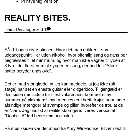
Printvenlig version
Close
REALITY BITES.
Menu
Linda
Uncategorized
1
Så. Tilbage i civilisationen. Hvor det man drikker – som
udgangspunkt – er uden alkohol, hvor offentlig sang og dans bør
begrænses til et minimum, og hvor man ikke vågner til lyden af
3 fyre, der flerstemmigt synger en sang, der hedder: “Store
patter betyder undskyld”.
Det er med stor glæde, at jeg kan meddele, at jeg ikke (off
stage) har set en eneste guitar eller didgeridoo. Til gengæld er
der, siden min sidste tur i festivalarenaen, kommet et nyt
nummer på plakaten: Unge mennesker i hættetrøjer, som tager
afsindige mængder af svampe og piller, hvorefter de tror, at de
er Niarn. Jeg undlod at realitetskorrigere: Deres version af
“Dobbelt A” lød bedre end originalen.
På musiksiden var der afbud fra Amy Winehouse. Bliver nødt til