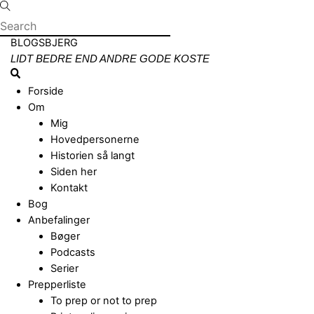
Skip
to
content
Menu
BLOGSBJERG
LIDT BEDRE END ANDRE GODE KOSTE
Search
Forside
Om
Mig
Hovedpersonerne
Historien så langt
Siden her
Kontakt
Bog
Anbefalinger
Bøger
Podcasts
Serier
Prepperliste
To prep or not to prep