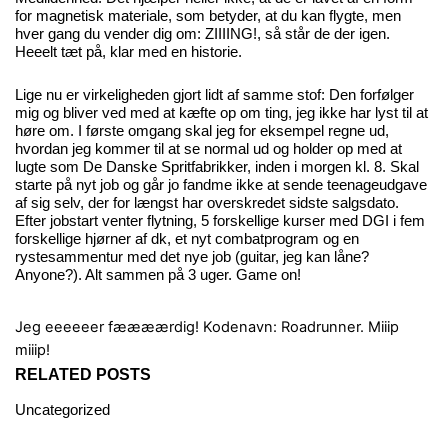
for magnetisk materiale, som betyder, at du kan flygte, men
hver gang du vender dig om: ZIIIING!, så står de der igen.
Heeelt tæt på, klar med en historie.
Lige nu er virkeligheden gjort lidt af samme stof: Den forfølger
mig og bliver ved med at kæfte op om ting, jeg ikke har lyst til at
høre om. I første omgang skal jeg for eksempel regne ud,
hvordan jeg kommer til at se normal ud og holder op med at
lugte som De Danske Spritfabrikker, inden i morgen kl. 8. Skal
starte på nyt job og går jo fandme ikke at sende teenageudgave
af sig selv, der for længst har overskredet sidste salgsdato.
Efter jobstart venter flytning, 5 forskellige kurser med DGI i fem
forskellige hjørner af dk, et nyt combatprogram og en
rystesammentur med det nye job (guitar, jeg kan låne?
Anyone?). Alt sammen på 3 uger. Game on!
Jeg eeeeeer fæææærdig!
Kodenavn: Roadrunner. Miiip
miiip!
RELATED POSTS
Uncategorized