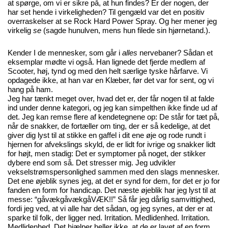
at spørge, om vi er sikre på, at hun findes? Er der nogen, der
har set hende i virkeligheden? Til gengæld var det en positiv
overraskelser at se Rock Hard Power Spray. Og her mener jeg
virkelig
se
(sagde hunulven, mens hun filede sin hjørnetand.).
Kender I de mennesker, som går i
alles
nervebaner? Sådan et
eksemplar mødte vi også. Han lignede det fjerde medlem af
Scooter, høj, tynd og med den helt særlige tyske hårfarve. Vi
opdagede ikke, at han var en Klæber, før det var for sent, og vi
hang på ham.
Jeg har tænkt meget over, hvad det er, der får nogen til at falde
ind under denne kategori, og jeg kan simpelthen ikke finde ud af
det. Jeg kan remse flere af kendetegnene op: De står for tæt på,
når de snakker, de fortæller om ting, der er så kedelige, at det
giver dig lyst til at stikke en gaffel i dit ene øje og rode rundt i
hjernen for afvekslings skyld, de er lidt for ivrige og snakker lidt
for højt, men stadig: Det er symptomer på noget, der stikker
dybere end som så. Det stresser mig. Jeg udvikler
vekselstrømspersonlighed sammen med den slags mennesker.
Det ene øjeblik synes jeg, at det er synd for dem, for det er jo for
fanden en form for handicap. Det næste øjeblik har jeg lyst til at
messe: “gåvækgåvækgåVÆK!!” Så får jeg dårlig samvittighed,
fordi jeg ved, at vi alle har det sådan, og jeg synes, at der er at
sparke til folk, der ligger ned. Irritation. Medlidenhed. Irritation.
Medlidenhed. Det hjælper heller ikke, at de er lavet af en form