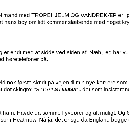
el mand med TROPEHJELM OG VANDREKÆP er lige tr
 at hans boy om lidt kommer slæbende med noget kryb
eg er endt med at sidde ved siden af. Næh, jeg har vu
d høretelefoner på.
æld nok første skridt på vejen til min nye karriere s
at det skingre:
”STIG!!!
STIIIIIG!!”,
der som insisterende
ham. Havde da samme flyveører og alt muligt. Og Sti
om Heathrow. Nå ja, det er sgu da England begge d