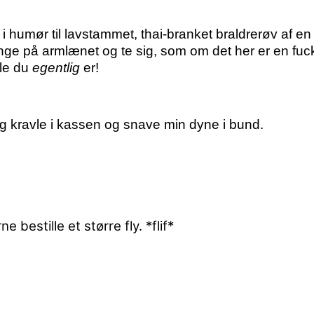
umør til lavstammet, thai-branket braldrerøv af en 
ænge på armlænet og te sig, som om det her er en fuc
lle du
egentlig
er!
 kravle i kassen og snave min dyne i bund.
e bestille et større fly.
*flif*