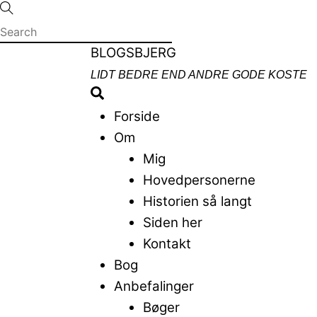
Skip
to
content
Menu
BLOGSBJERG
LIDT BEDRE END ANDRE GODE KOSTE
Search
Forside
Om
Mig
Hovedpersonerne
Historien så langt
Siden her
Kontakt
Bog
Anbefalinger
Bøger