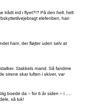
ådt ind i flyet?!? På den
helt
, helt
skyttetilvejebragt elefenben, han
ndet ham, der fløjter uden selv at
om stalker. Stakkels mand. Så fandme
 sirene skar luften i skiver, var
g boede da – for 6 år siden – i ….
ele, så luk!