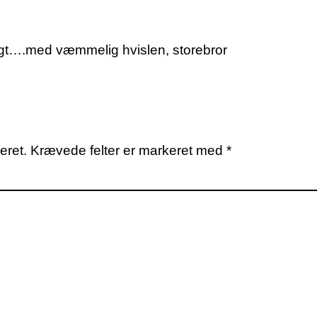
igt….med væmmelig hvislen, storebror
eret.
Krævede felter er markeret med
*