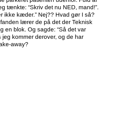
 jeg tænkte: “Skriv det nu NED, mand!”.
 ikke kæder.” Nej?? Hvad gør I så?
fanden lærer de på det der Teknisk
og en blok. Og sagde: “Så det var
is jeg kommer derover, og de har
m take-away?