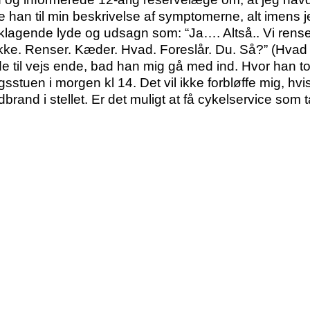
ede han til min beskrivelse af symptomerne, alt imens
agende lyde og udsagn som: “Ja…. Altså.. Vi renser
kke. Renser. Kæder. Hvad. Foreslår. Du. Så?” (Hvad 
ede til vejs ende, bad han mig gå med ind. Hvor han t
sstuen i morgen kl 14. Det vil ikke forbløffe mig, hv
ldbrand i stellet. Er det muligt at få cykelservice so