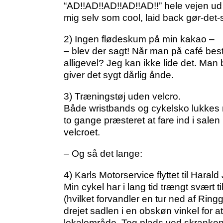
“AD!!AD!!AD!!AD!!AD!!” hele vejen ud ti
mig selv som cool, laid back gør-det-
2) Ingen flødeskum på min kakao –
– blev der sagt! Når man på café best
alligevel? Jeg kan ikke lide det. Man
giver det sygt dårlig ånde.
3) Træningstøj uden velcro.
Både wristbands og cykelsko lukkes m
to gange præsteret at fare ind i salen
velcroet.
– Og så det lange:
4) Karls Motorservice flyttet til Haral
Min cykel har i lang tid trængt svært ti
(hvilket forvandler en tur ned af Ringg
drejet sadlen i en obskøn vinkel for
lokalområde. Tog plads ved skranken 