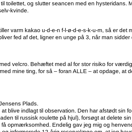
l toilettet, og slutter seancen med en hysteridans. Me
selv-kvinde.
iller varm kakao u-d-e-n f-l-ø-d-e-s-k-u-m, så er det
 bliver fed af det, ligner en unge på 3, når man sid
ed velcro. Behæftet med al for stor risiko for værdi
 med mine ting, for så – foran ALLE – at opdage, at de
d Jensens Plads.
l at blive indlagt til observation. Den har afstødt sin 
aden til russisk roulette på hjul), forsøgt at delete 
 at få opmærksomhed. Endelig gav jeg mig og henven
og informerede 12-årig reservelæge om, at jeg havde