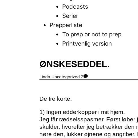
Podcasts
Serier
Prepperliste
To prep or not to prep
Printvenlig version
Close
ØNSKESEDDEL.
Menu
Linda
Uncategorized
2
De tre korte:
1) Ingen edderkopper i mit hjem.
Jeg får rædselsspasmer. Først løber j
skulder, hvorefter jeg betrækker den m
høre den, lukker øjnene og angriber.