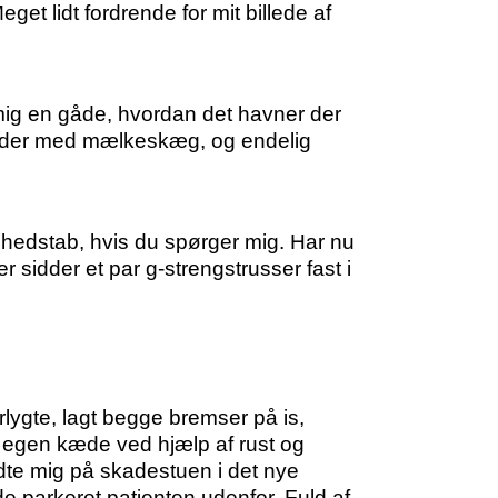
get lidt fordrende for mit billede af
 mig en gåde, hvordan det havner der
der der med mælkeskæg, og endelig
ghedstab, hvis du spørger mig. Har nu
r sidder et par g-strengstrusser fast i
forlygte, lagt begge bremser på is,
sin egen kæde ved hjælp af rust og
dte mig på skadestuen i det nye
 parkeret patienten udenfor. Fuld af