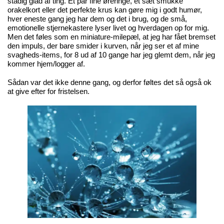
stadig glad af ting. Et par fine øreringe, et sæt smukke
orakelkort eller det perfekte krus kan gøre mig i godt humør,
hver eneste gang jeg har dem og det i brug, og de små,
emotionelle stjernekastere lyser livet og hverdagen op for mig.
Men det føles som en miniature-milepæl, at jeg har fået bremset
den impuls, der bare smider i kurven, når jeg ser et af mine
svagheds-items, for 8 ud af 10 gange har jeg glemt dem, når jeg
kommer hjem/logger af.
Sådan var det ikke denne gang, og derfor føltes det så også ok
at give efter for fristelsen.