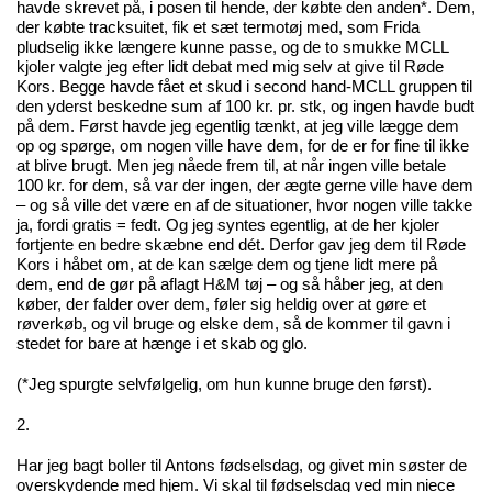
havde skrevet på, i posen til hende, der købte den anden*. Dem,
der købte tracksuitet, fik et sæt termotøj med, som Frida
pludselig ikke længere kunne passe, og de to smukke MCLL
kjoler valgte jeg efter lidt debat med mig selv at give til Røde
Kors. Begge havde fået et skud i second hand-MCLL gruppen til
den yderst beskedne sum af 100 kr. pr. stk, og ingen havde budt
på dem. Først havde jeg egentlig tænkt, at jeg ville lægge dem
op og spørge, om nogen ville have dem, for de er for fine til ikke
at blive brugt. Men jeg nåede frem til, at når ingen ville betale
100 kr. for dem, så var der ingen, der ægte gerne ville have dem
– og så ville det være en af de situationer, hvor nogen ville takke
ja, fordi gratis = fedt. Og jeg syntes egentlig, at de her kjoler
fortjente en bedre skæbne end dét. Derfor gav jeg dem til Røde
Kors i håbet om, at de kan sælge dem og tjene lidt mere på
dem, end de gør på aflagt H&M tøj – og så håber jeg, at den
køber, der falder over dem, føler sig heldig over at gøre et
røverkøb, og vil bruge og elske dem, så de kommer til gavn i
stedet for bare at hænge i et skab og glo.
(*Jeg spurgte selvfølgelig, om hun kunne bruge den først).
2.
Har jeg bagt boller til Antons fødselsdag, og givet min søster de
overskydende med hjem. Vi skal til fødselsdag ved min niece