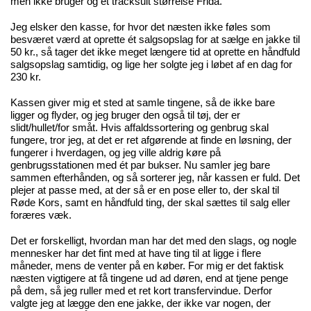
men ikke bruger og et tracksuit størrelse Frida.
Jeg elsker den kasse, for hvor det næsten ikke føles som
besværet værd at oprette ét salgsopslag for at sælge en jakke til
50 kr., så tager det ikke meget længere tid at oprette en håndfuld
salgsopslag samtidig, og lige her solgte jeg i løbet af en dag for
230 kr.
Kassen giver mig et sted at samle tingene, så de ikke bare
ligger og flyder, og jeg bruger den også til tøj, der er
slidt/hullet/for småt. Hvis affaldssortering og genbrug skal
fungere, tror jeg, at det er ret afgørende at finde en løsning, der
fungerer i hverdagen, og jeg ville aldrig køre på
genbrugsstationen med ét par bukser. Nu samler jeg bare
sammen efterhånden, og så sorterer jeg, når kassen er fuld. Det
plejer at passe med, at der så er en pose eller to, der skal til
Røde Kors, samt en håndfuld ting, der skal sættes til salg eller
foræres væk.
Det er forskelligt, hvordan man har det med den slags, og nogle
mennesker har det fint med at have ting til at ligge i flere
måneder, mens de venter på en køber. For mig er det faktisk
næsten vigtigere at få tingene ud ad døren, end at tjene penge
på dem, så jeg ruller med et ret kort transfervindue. Derfor
valgte jeg at lægge den ene jakke, der ikke var nogen, der