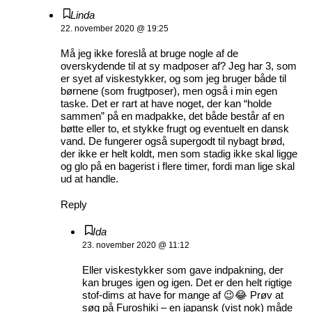
Linda
22. november 2020 @ 19:25
Må jeg ikke foreslå at bruge nogle af de
overskydende til at sy madposer af? Jeg har 3, som
er syet af viskestykker, og som jeg bruger både til
børnene (som frugtposer), men også i min egen
taske. Det er rart at have noget, der kan “holde
sammen” på en madpakke, det både består af en
bøtte eller to, et stykke frugt og eventuelt en dansk
vand. De fungerer også supergodt til nybagt brød,
der ikke er helt koldt, men som stadig ikke skal ligge
og glo på en bagerist i flere timer, fordi man lige skal
ud at handle.
Reply
Ida
23. november 2020 @ 11:12
Eller viskestykker som gave indpakning, der
kan bruges igen og igen. Det er den helt rigtige
stof-dims at have for mange af 😉😂 Prøv at
søg på Furoshiki – en japansk (vist nok) måde