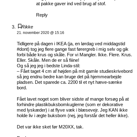
at pakke gaver ind ved brug af stof.
Reply
Rikke
21. november 2020 @ 15:16
Tidligere på dagen i IKEA (ja, en lørdag ved middagstid
#dont) tog jeg flere gange fast førergreb i mig selv og gik
forbi både krus og skåle. For vi Mangler. Ikke. Flere. Krus.
Eller. Skåle. Men de er så fiiine!
Og så jeg jeg i bedste Linda-stil:
– Fået taget 4 cm af højden på mit gamle studieskrivebord
så jeg endnu bedre kan bruge det på hjemmearbejde
pladsen. Det sparede ca. 2200 til et nyt hæve-sænke
bord.
Fået lavet noget som bliver sidste af mange forsøg på at
forhindre plastikbuksbomkuglerne (som er dekorative
med lyskæder) i at flyve væk i blæsevejr. Jeg KAN ikke
holde liv i ægte buksbom (nej, jeg forstår det heller ikke).
Det var ikke sket før M20XX, tak.