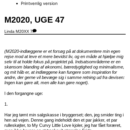
Printvenlig version
Close
M2020, UGE 47
Menu
Linda
M20XX
7
(M2020-indlæggene er et forsøg på at dokumentere min egen
rejse mod at leve et mere bevidst liv, og en måde at hjælpe mig
selv til at holde fokus på projektet på. Indsatsområderne er en
skønsom blanding af økonomi, bæredygtighed og minimalisme,
og mit håb er, at indlæggene kan fungere som inspiration for
andre, der gerne vil bevæge sig i samme retning ud fra devisen:
Ingen kan gøre alt, men alle kan gøre noget).
I den forgangne uge:
1.
Har jeg tømt min salgskasse i bryggerset; den, jeg smider ting i
hen ad vejen. Denne gang indeholdt den et par jakker, et par
rulleskøjter, to My Curvy Little Love kjoler, jeg har fået foræret,