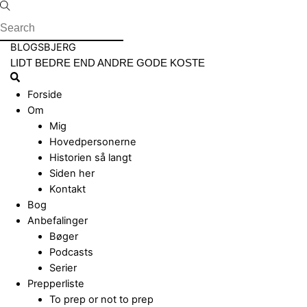
Skip
to
content
Menu
BLOGSBJERG
LIDT BEDRE END ANDRE GODE KOSTE
Search
Forside
Om
Mig
Hovedpersonerne
Historien så langt
Siden her
Kontakt
Bog
Anbefalinger
Bøger
Podcasts
Serier
Prepperliste
To prep or not to prep