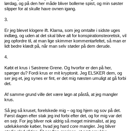
lørdag, og på den her måde bliver bollerne spist, og min søster
slipper for at skulle have ovnen igang.
3.
Er jeg blevet klogere ift. Klarna, som jeg omtalte i sidste uges
indlæg, og uden at det skal blive alt for konspirationsteoretisk, vil
jeg opfordre til, at man lige skimmer kommentarfeltet, så man er
lidt bedre klædt på, når man selv støder på dem derude.
4.
Købt et krus i Søstrene Grene. Og hvorfor er den på her,
spørger du? Fordi krus er mit kryptonit. Jeg ELSKER dem, og
ser jeg et, jeg synes er fint, er det mig næsten umuligt at gå forbi
det.
Af samme grund ville det være løgn at påstå, at jeg mangler
krus.
Så jeg så kruset, forelskede mig – og tog hjem og sov på det.
Først dagen efter stak jeg ind forbi efter det, og for mig var det
en sejr. For jeg bliver nok aldrig så meget minimalist, at jeg
udelukkende køber, hvad jeg hard core mangler. Jeg bliver