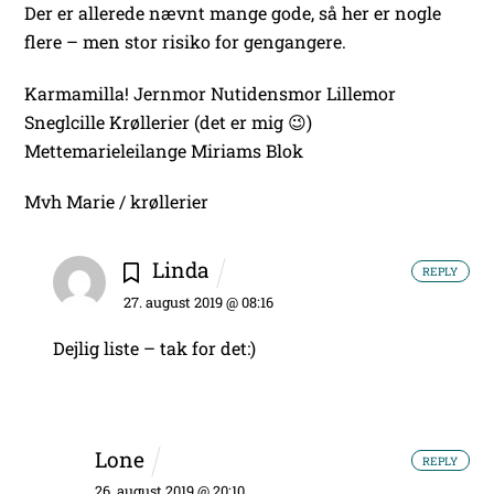
Der er allerede nævnt mange gode, så her er nogle
flere – men stor risiko for gengangere.
Karmamilla!
Jernmor
Nutidensmor
Lillemor
Sneglcille
Krøllerier (det er mig 😉)
Mettemarieleilange
Miriams Blok
Mvh Marie / krøllerier
Linda
REPLY
27. august 2019 @ 08:16
Dejlig liste – tak for det:)
Lone
REPLY
26. august 2019 @ 20:10