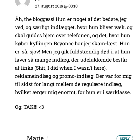
27. august 2019 @ 08:10
Åh, the bloggess! Hun er noget af det bedste, jeg
ved, og særligt indlægget, hvor hun bliver væk, og
skal guides hjem over telefonen, og det, hvor hun
køber kyllingen Beyonce har jeg skam-læst. Hun
er. så. sjov! Men jeg gik fuldstændig død i, at hun
laver så mange indlæg, der udelukkende består
af links (Shit, I did when I wasn’t here),
reklameindlæg og promo-indlæg. Der var for mig
til sidst for langt mellem de regulære indlæg,
hvilket ærger mig enormt, for hun er i særklasse.
Og: TAK!!! <3
Marie
REPLY