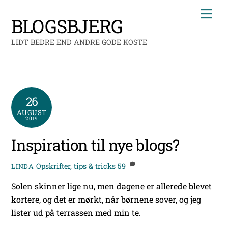
Skip
Me
to
BLOGSBJERG
content
LIDT BEDRE END ANDRE GODE KOSTE
26
AUGUST
2019
Inspiration til nye blogs?
Opskrifter, tips & tricks
59
LINDA
Solen skinner lige nu, men dagene er allerede blevet
kortere, og det er mørkt, når børnene sover, og jeg
lister ud på terrassen med min te.