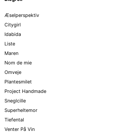
Æselperspektiv
Citygirl
Idabida
Liste
Maren
Nom de mie
Omveje
Plantesmilet
Project Handmade
Sneglcille
Superheltemor
Tiefental
Venter På Vin