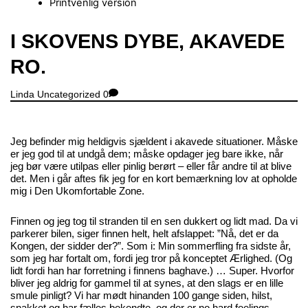
Printvenlig version
Close
I SKOVENS DYBE, AKAVEDE
Menu
RO.
Linda
Uncategorized
0
Jeg befinder mig heldigvis sjældent i akavede situationer. Måske
er jeg god til at undgå dem; måske opdager jeg bare ikke, når
jeg bør være utilpas eller pinlig berørt – eller får andre til at blive
det. Men i går aftes fik jeg for en kort bemærkning lov at opholde
mig i Den Ukomfortable Zone.
Finnen og jeg tog til stranden til en sen dukkert og lidt mad. Da vi
parkerer bilen, siger finnen helt, helt afslappet: ”Nå, det er da
Kongen, der sidder der?”. Som i: Min sommerfling fra sidste år,
som jeg har fortalt om, fordi jeg tror på konceptet Ærlighed. (Og
lidt fordi han har forretning i finnens baghave.) … Super. Hvorfor
bliver jeg aldrig for gammel til at synes, at den slags er en lille
smule pinligt? Vi har mødt hinanden 100 gange siden, hilst,
snakket og har fælles bekendte, og der er no hard feelings