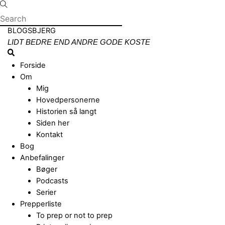
Skip
to
content
Menu
BLOGSBJERG
LIDT BEDRE END ANDRE GODE KOSTE
Search
Forside
Om
Mig
Hovedpersonerne
Historien så langt
Siden her
Kontakt
Bog
Anbefalinger
Bøger
Podcasts
Serier
Prepperliste
To prep or not to prep