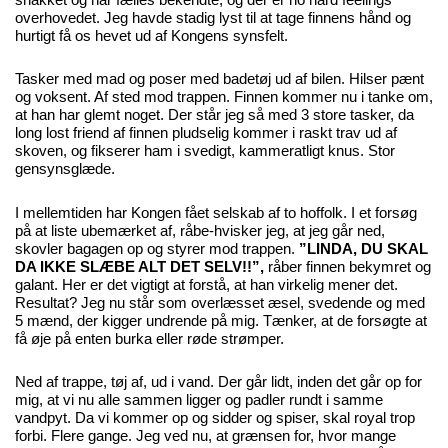
overhovedet. Jeg havde stadig lyst til at tage finnens hånd og
hurtigt få os hevet ud af Kongens synsfelt.
Tasker med mad og poser med badetøj ud af bilen. Hilser pænt
og voksent. Af sted mod trappen. Finnen kommer nu i tanke om,
at han har glemt noget. Der står jeg så med 3 store tasker, da
long lost friend af finnen pludselig kommer i raskt trav ud af
skoven, og fikserer ham i svedigt, kammeratligt knus. Stor
gensynsglæde.
I mellemtiden har Kongen fået selskab af to hoffolk. I et forsøg
på at liste ubemærket af, råbe-hvisker jeg, at jeg går ned,
skovler bagagen op og styrer mod trappen.
”LINDA, DU SKAL
DA IKKE SLÆBE ALT DET SELV!!”,
råber finnen bekymret og
galant. Her er det vigtigt at forstå, at han virkelig mener det.
Resultat? Jeg nu står som overlæsset æsel, svedende og med
5 mænd, der kigger undrende på mig. Tænker, at de forsøgte at
få øje på enten burka eller røde strømper.
Ned af trappe, tøj af, ud i vand. Der går lidt, inden det går op for
mig, at vi nu alle sammen ligger og padler rundt i samme
vandpyt. Da vi kommer op og sidder og spiser, skal royal trop
forbi. Flere gange. Jeg ved nu, at grænsen for, hvor mange