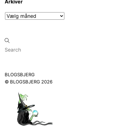
Arkiver
Arkiver
Back
BLOGSBJERG
To
©
BLOGSBJERG
2026
Top