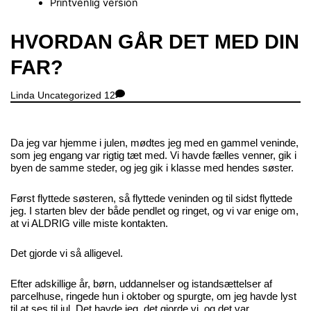
Printvenlig version
Close
HVORDAN GÅR DET MED DIN
Menu
FAR?
Linda
Uncategorized
12
Da jeg var hjemme i julen, mødtes jeg med en gammel veninde,
som jeg engang var rigtig tæt med. Vi havde fælles venner, gik i
byen de samme steder, og jeg gik i klasse med hendes søster.
Først flyttede søsteren, så flyttede veninden og til sidst flyttede
jeg. I starten blev der både pendlet og ringet, og vi var enige om,
at vi ALDRIG ville miste kontakten.
Det gjorde vi så alligevel.
Efter adskillige år, børn, uddannelser og istandsættelser af
parcelhuse, ringede hun i oktober og spurgte, om jeg havde lyst
til at ses til jul. Det havde jeg, det gjorde vi, og det var