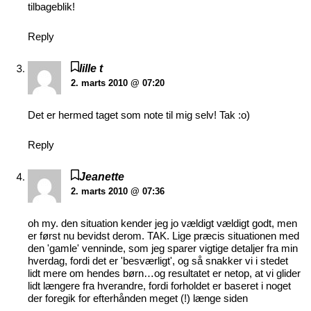
tilbageblik!
Reply
lille t
2. marts 2010 @ 07:20
Det er hermed taget som note til mig selv! Tak :o)
Reply
Jeanette
2. marts 2010 @ 07:36
oh my. den situation kender jeg jo vældigt vældigt godt, men
er først nu bevidst derom. TAK. Lige præcis situationen med
den 'gamle' venninde, som jeg sparer vigtige detaljer fra min
hverdag, fordi det er 'besværligt', og så snakker vi i stedet
lidt mere om hendes børn…og resultatet er netop, at vi glider
lidt længere fra hverandre, fordi forholdet er baseret i noget
der foregik for efterhånden meget (!) længe siden