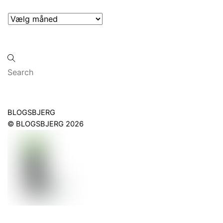
Arkiver
Back
BLOGSBJERG
To
©
BLOGSBJERG
2026
Top