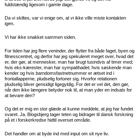
fuldstændig ligesom i gamle dage.
Da vi skiltes, var vi enige om, at vi ikke ville miste kontakten
igen.
Vi har ikke snakket sammen siden.
For tiden har jeg flere veninder, der flytter fra både faget, byen og
fitnesscentret, og derfor har jeg spekuleret meget over, hvad det
er, der gør, at mennesker, man har brugt tusindvis af timer med;
hvis eks-kærester, man har sympatihadet; hvis søskende man
kender og hvis barndomsfastnetnummer er ætset ind i
frontallapperne, pludselig fortoner sig. Hvorfor relationen
pludselig bliver gensidigt ligegyldig. For det er vel det, den gør,
når den ikke længere betyder nok til, at man yder en indsats for
at bevare den?
Og det er mig en stor glæde at kunne meddele, at jeg har fundet
svaret. Ja. Blogsbjerg tager teten og bidrager til dansk forskning
på et i forskerkredse hidtil overset område.
Det handler om at byde ind med input om sit nye liv.