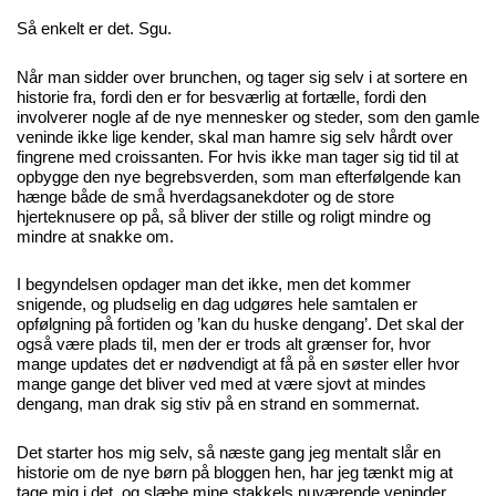
Så enkelt er det. Sgu.
Når man sidder over brunchen, og tager sig selv i at sortere en
historie fra, fordi den er for besværlig at fortælle, fordi den
involverer nogle af de nye mennesker og steder, som den gamle
veninde ikke lige kender, skal man hamre sig selv hårdt over
fingrene med croissanten. For hvis ikke man tager sig tid til at
opbygge den nye begrebsverden, som man efterfølgende kan
hænge både de små hverdagsanekdoter og de store
hjerteknusere op på, så bliver der stille og roligt mindre og
mindre at snakke om.
I begyndelsen opdager man det ikke, men det kommer
snigende, og pludselig en dag udgøres hele samtalen er
opfølgning på fortiden og ’kan du huske dengang’. Det skal der
også være plads til, men der er trods alt grænser for, hvor
mange updates det er nødvendigt at få på en søster eller hvor
mange gange det bliver ved med at være sjovt at mindes
dengang, man drak sig stiv på en strand en sommernat.
Det starter hos mig selv, så næste gang jeg mentalt slår en
historie om de nye børn på bloggen hen, har jeg tænkt mig at
tage mig i det, og slæbe mine stakkels nuværende veninder