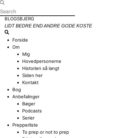
Skip
to
content
Menu
BLOGSBJERG
LIDT BEDRE END ANDRE GODE KOSTE
Search
Forside
Om
Mig
Hovedpersonerne
Historien så langt
Siden her
Kontakt
Bog
Anbefalinger
Bøger
Podcasts
Serier
Prepperliste
To prep or not to prep