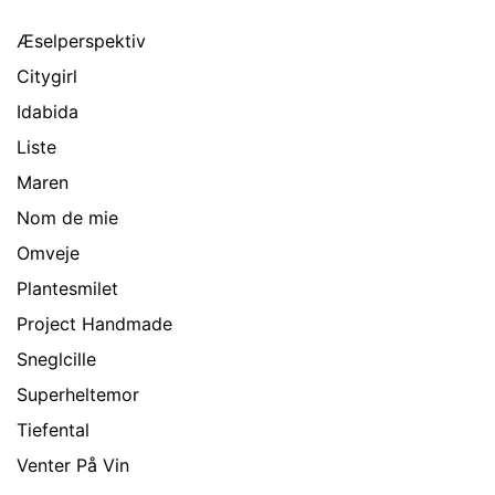
Æselperspektiv
Citygirl
Idabida
Liste
Maren
Nom de mie
Omveje
Plantesmilet
Project Handmade
Sneglcille
Superheltemor
Tiefental
Venter På Vin