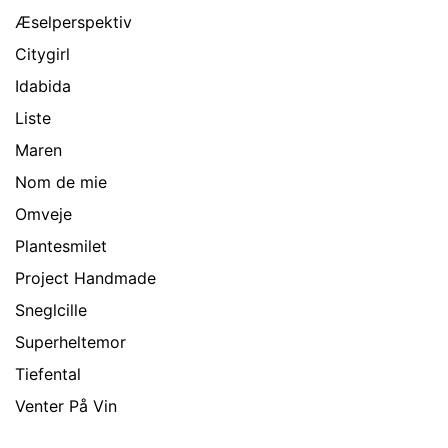
Æselperspektiv
Citygirl
Idabida
Liste
Maren
Nom de mie
Omveje
Plantesmilet
Project Handmade
Sneglcille
Superheltemor
Tiefental
Venter På Vin