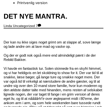
Printvenlig version
Close
DET NYE MANTRA.
Menu
Linda
Uncategorized
7
Der kan nu ikke siges noget grimt om at slappe af, sove længe
og lade andre om at lave mad og vaske op.
Og der er godt nok også mere end almindeligt pænt i de der
Rebild Bakker.
Vi havde en fantastisk tur. Solen skinnede fra en skyfri himmel,
og vi har heldigvis en let skoldning to show for it. Der var tid til at
snakke, læse bøger, gå lange ture og snakke noget mere. Der
var også tid til virkeligt at nærstudere de andre gæster, og til at
undre sig over den 10 mand store familie, hvor kun moderen og
den ældste datter talte med hinanden, mens resten af selskabet
lignede nogen, der var taget til fange i en grim version af deres
eget liv, og til at
nåååårh!’e
over ægteparret midt i 80’erne, der
ankom arm i arm, og som hele weekenden bare tussede rundt