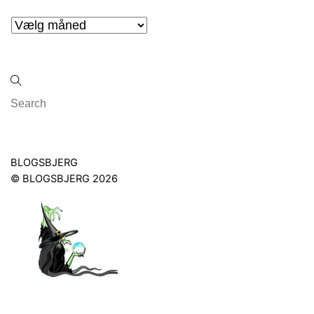
Arkiver
Back
BLOGSBJERG
To
©
BLOGSBJERG
2026
Top