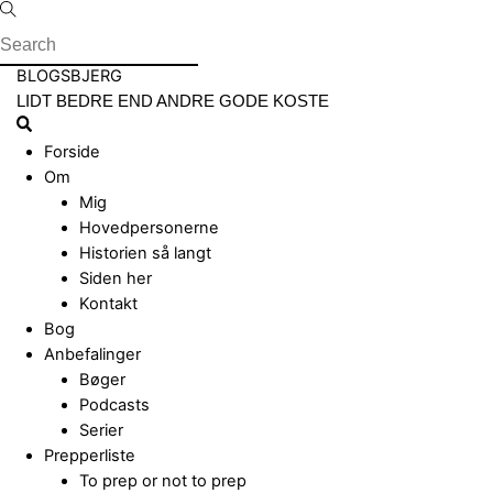
Skip
to
content
Menu
BLOGSBJERG
LIDT BEDRE END ANDRE GODE KOSTE
Search
Forside
Om
Mig
Hovedpersonerne
Historien så langt
Siden her
Kontakt
Bog
Anbefalinger
Bøger
Podcasts
Serier
Prepperliste
To prep or not to prep