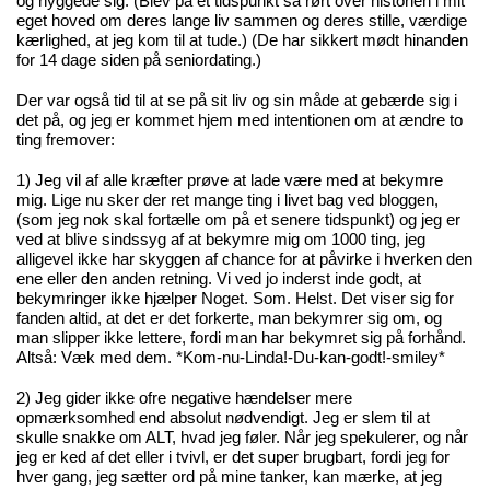
og hyggede sig. (Blev på et tidspunkt så rørt over historien i mit
eget hoved om deres lange liv sammen og deres stille, værdige
kærlighed, at jeg kom til at tude.) (De har sikkert mødt hinanden
for 14 dage siden på seniordating.)
Der var også tid til at se på sit liv og sin måde at gebærde sig i
det på, og jeg er kommet hjem med intentionen om at ændre to
ting fremover:
1) Jeg vil af alle kræfter prøve at lade være med at bekymre
mig. Lige nu sker der ret mange ting i livet bag ved bloggen,
(som jeg nok skal fortælle om på et senere tidspunkt) og jeg er
ved at blive sindssyg af at bekymre mig om 1000 ting, jeg
alligevel ikke har skyggen af chance for at påvirke i hverken den
ene eller den anden retning. Vi ved jo inderst inde godt, at
bekymringer ikke hjælper Noget. Som. Helst. Det viser sig for
fanden altid, at det er det forkerte, man bekymrer sig om, og
man slipper ikke lettere, fordi man har bekymret sig på forhånd.
Altså: Væk med dem. *Kom-nu-Linda!-Du-kan-godt!-smiley*
2) Jeg gider ikke ofre negative hændelser mere
opmærksomhed end absolut nødvendigt. Jeg er slem til at
skulle snakke om ALT, hvad jeg føler. Når jeg spekulerer, og når
jeg er ked af det eller i tvivl, er det super brugbart, fordi jeg for
hver gang, jeg sætter ord på mine tanker, kan mærke, at jeg