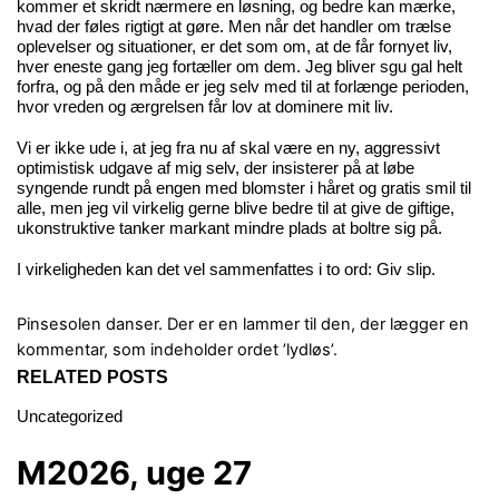
kommer et skridt nærmere en løsning, og bedre kan mærke,
hvad der føles rigtigt at gøre. Men når det handler om trælse
oplevelser og situationer, er det som om, at de får fornyet liv,
hver eneste gang jeg fortæller om dem. Jeg bliver sgu gal helt
forfra, og på den måde er jeg selv med til at forlænge perioden,
hvor vreden og ærgrelsen får lov at dominere mit liv.
Vi er ikke ude i, at jeg fra nu af skal være en ny, aggressivt
optimistisk udgave af mig selv, der insisterer på at løbe
syngende rundt på engen med blomster i håret og gratis smil til
alle, men jeg vil virkelig gerne blive bedre til at give de giftige,
ukonstruktive tanker markant mindre plads at boltre sig på.
I virkeligheden kan det vel sammenfattes i to ord: Giv slip.
Pinsesolen danser.
Der er en lammer til den, der lægger en
kommentar, som indeholder ordet ’lydløs’.
RELATED POSTS
Uncategorized
M2026, uge 27